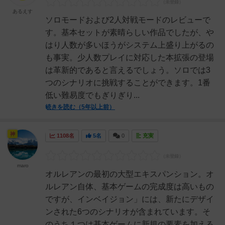
あるえす
ソロモードおよび2人対戦モードのレビューで
す。基本セットが素晴らしい作品でしたが、や
はり人数が多いほうがシステム上盛り上がるの
も事実。少人数プレイに対応した本拡張の登場
は革新的であると言えるでしょう。ソロでは3
つのシナリオに挑戦することができます。1番
低い難易度でもぎりぎり...
続きを読む（5年以上前）
神
1108名
5名
0
充実
maro
オルレアンの最初の大型エキスパンション。オ
ルレアン自体、基本ゲームの完成度は高いもの
ですが、インベイジョン」には、新たにデザイ
ンされた6つのシナリオが含まれています。そ
のうち１つは基本ゲームに新規の要素を加える