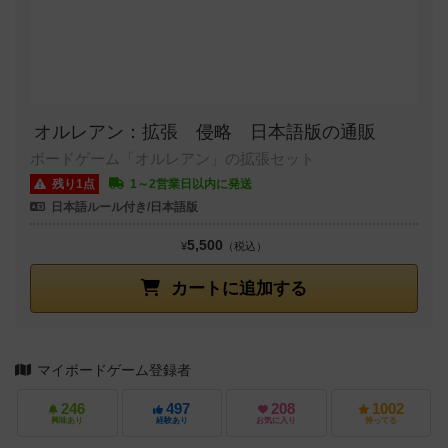
オルレアン：拡張 侵略 日本語版の通販
ボードゲーム「オルレアン」の拡張セット
残り1点
1～2営業日以内に発送
日本語ルール付き/日本語版
5,500
¥
（税込）
カートに追加する
マイボードゲーム登録者
246
497
208
1002
興味あり
経験あり
お気に入り
持ってる