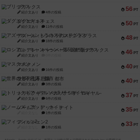
ブリックス
56
PT
紹介文あり
4件の投稿
ダグエイトチェス
50
PT
紹介文あり
11件の投稿
アズール：シントラのステンドグラス
48
PT
紹介文あり
18件の投稿
ロシアン・キャンペーン：第5版デラックス
46
PT
紹介文あり
0件の投稿
マスクメン
40
PT
紹介文あり
16件の投稿
世界の七不思議：都市
40
PT
紹介文あり
3件の投稿
トリックギア - ペルソナ5 ザ・ロイヤル-
37
PT
紹介文あり
6件の投稿
ノームズ・アット・ナイト
35
PT
紹介文なし
1件の投稿
フィッシェン2
33
PT
紹介文なし
1件の投稿
※Apple、Apple のロゴ は、米国および他の国々で登録されたApple Inc.の商標です。