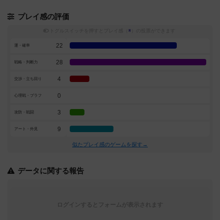
プレイ感の評価
トグルスイッチを押すとプレイ感（
※
）の投票ができます
22
運・確率
28
戦略・判断力
4
交渉・立ち回り
0
心理戦・ブラフ
3
攻防・戦闘
9
アート・外見
似たプレイ感のゲームを探す→
データに関する報告
ログインするとフォームが表示されます