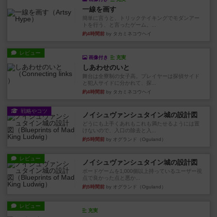
一線を画す
簡単に言うと、トリックテイキングでモダンアー
トを行う、と言ったゲーム。...
約4時間前
by タカミネコウヘイ
レビュー
画像付き
充実
しあわせのいと
舞台は全寮制の女子高。プレイヤーは探偵サイド
と犯人サイドに分かれて、探...
約4時間前
by タカミネコウヘイ
戦略やコツ
ノイシュヴァンシュタイン城の設計図
どうにも上手くあれもこれも満たせるようには置
けないので、入口の除去と入...
約5時間前
by オグランド（Oguland）
レビュー
ノイシュヴァンシュタイン城の設計図
ボードゲームを1,000個以上持っているユーザー視
点で良かった点と悪か...
約5時間前
by オグランド（Oguland）
レビュー
充実