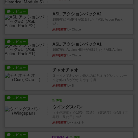
レビュー
ASL アクションパック#2
1999年にMMP社が出版した『ASL Action Pack
#2』...
約2時間前
by Chaco
レビュー
ASL アクションパック#1
1997年にAvalon Hill社が出版した『ASL Action ...
約3時間前
by Chaco
レビュー
チャオチャオ
３～４人でわいわい遊ぶのにちょうどいい。ルー
ルは他の方が分かりやすく書...
約3時間前
by S
レビュー
充実
ウイングスパン
（全体評価）☆10/6（普通）（難易度）☆4/5（世
界観・見た目）☆5...
約3時間前
by ハシオキ
レビュー
画像付き
充実