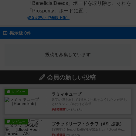
「BeneficialDeeds」ボードを取り除き、それを
「Prosperity」ボードに置...
続きを読む（7年以上前）
掲示板 0件
投稿を募集しています
会員の新しい投稿
レビュー
ラミィキューブ
数字の牌を出して1番早く手札をなくした人が勝ち
というシンプルだけど非常...
約1時間前
by ジョジョ
レビュー
ブラッドリーフ：タラワ（ASL拡張）
1996年にHeat of Battle社が出版した『Blood Re...
約2時間前
by Chaco