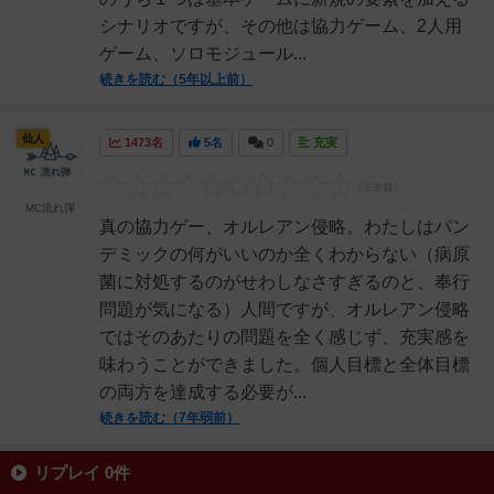
シナリオですが、その他は協力ゲーム、2人用
ゲーム、ソロモジュール...
続きを読む（5年以上前）
仙人
1473名
5名
0
充実
MC流れ弾
真の協力ゲー、オルレアン侵略。わたしはパン
デミックの何がいいのか全くわからない（病原
菌に対処するのがせわしなさすぎるのと、奉行
問題が気になる）人間ですが、オルレアン侵略
ではそのあたりの問題を全く感じず、充実感を
味わうことができました。個人目標と全体目標
の両方を達成する必要が...
続きを読む（7年弱前）
リプレイ 0件