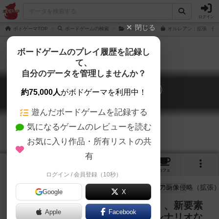
ログイン
閉じる
ボドゲーマTOP
ボードゲームの検索
オルレアン
オルレアン：拡張 侵
ボードゲームのプレイ履歴を記録し
て、
自分のデータを管理しませんか？
オルレアン：侵略（拡張）
約75,000人
がボドゲーマを利用中！
Orléans: Invasion
遊んだボードゲームを記録する
気になるゲームのレビューを読む
お気に入り作品・所有リストの共
有
3
4
82
トップ
画像
動画
レビュー
カフェ
ログイン / 会員登録（10秒）
Google
X
協力してオルレアンを守る「侵略」、新要素
Apple
Facebook
「大工」、ソロプレイ・２人対決シナリオな