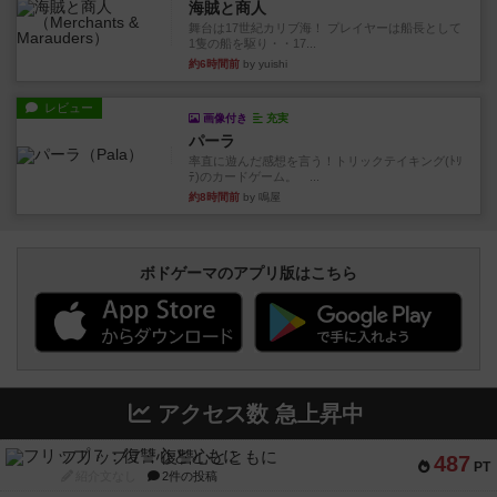
海賊と商人
舞台は17世紀カリブ海！ プレイヤーは船長として
1隻の船を駆り・・17...
約6時間前
by yuishi
レビュー
画像付き
充実
パーラ
率直に遊んだ感想を言う！トリックテイキング(ﾄﾘ
ﾃ)のカードゲーム。 ...
約8時間前
by 鳴屋
ボドゲーマのアプリ版はこちら
アクセス数 急上昇中
フリップ７：復讐心とともに
487
PT
紹介文なし
2件の投稿