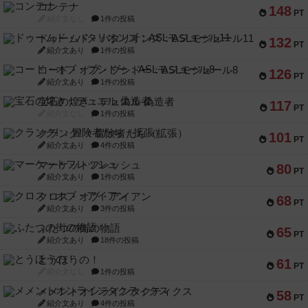
コンテナ
148
PT
紹介文なし
1件の投稿
ドゥームド・バタリオンズ：ASLモジュール11
132
PT
紹介文あり
1件の投稿
コード・オブ・ブシドー：ASLモジュール8
126
PT
紹介文あり
1件の投稿
宝石の煌き：デュエル 偽造者
117
PT
紹介文なし
1件の投稿
クランク! ：冒険者たち（拡張）
101
PT
紹介文あり
4件の投稿
マーケットフレッシュ
80
PT
紹介文あり
1件の投稿
クロス・オブ・アイアン
68
PT
紹介文あり
3件の投稿
ふたつの街の物語
65
PT
紹介文あり
18件の投稿
とうほうの！
61
PT
紹介文なし
1件の投稿
メメントオンラインタクティクス
58
PT
紹介文あり
4件の投稿