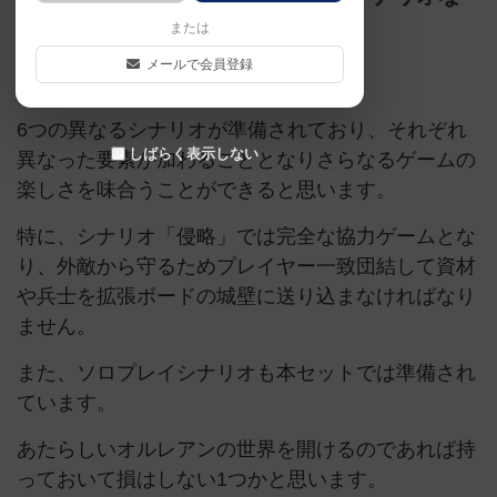
ど、６種類が遊べる拡張セット。
または
メールで会員登録
拡張版（単体不可）
6つの異なるシナリオが準備されており、それぞれ
しばらく表示しない
異なった要素が加わることとなりさらなるゲームの
楽しさを味合うことができると思います。
特に、シナリオ「侵略」では完全な協力ゲームとな
り、外敵から守るためプレイヤー一致団結して資材
や兵士を拡張ボードの城壁に送り込まなければなり
ません。
また、ソロプレイシナリオも本セットでは準備され
ています。
あたらしいオルレアンの世界を開けるのであれば持
っておいて損はしない1つかと思います。