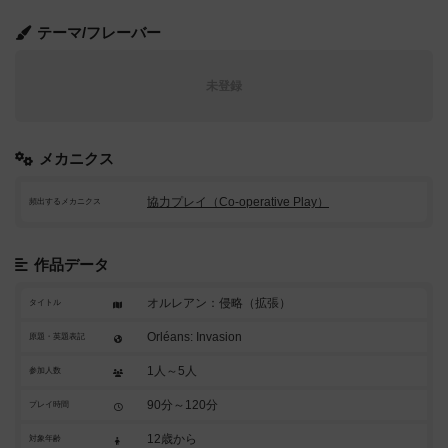
テーマ/フレーバー
未登録
メカニクス
協力プレイ（Co-operative Play）
頻出するメカニクス
作品データ
オルレアン：侵略（拡張）
タイトル
Orléans: Invasion
原題・英題表記
1人～5人
参加人数
90分～120分
プレイ時間
12歳から
対象年齢