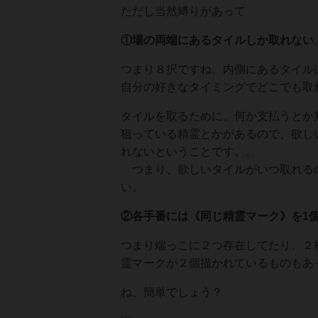
ただし当然縛りがあって
①場の両端にあるタイルしか取れない
つまり８択ですね。内側にあるタイル
自分の好きなタイミングでどこでも取
タイルを取るために、何か支払うとか
狙っている精霊とかがあるので、欲し
れないということです。。
つまり、欲しいタイルがいつ取れるの
い。
②各手番には《同じ精霊マーク》を1
つまり端っこに２つ存在してたり、２
霊マークが２個描かれているものもあ
ね、簡単でしょう？