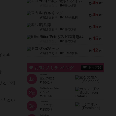
エコーズ・オブ・タイム
45
PT
紹介文なし
8件の投稿
スカルキング
45
PT
紹介文あり
12件の投稿
海兵隊
45
PT
紹介文あり
1件の投稿
Bitter End ブタペスト救出作戦
45
PT
紹介文なし
1件の投稿
ドコジャン
42
PT
紹介文あり
10件の投稿
イルキー
お気に入りランキング
トップ50
す。
Splendor
1
宝石の煌き
位
ひとつ相
4041名
Die Siedler von Catan
2
カタン
位
3616名
い！とい
Dominion
3
ドミニオン
位
2530名
Battle Line