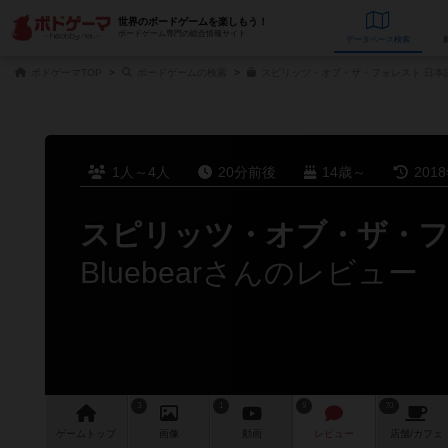
世界のボードゲームを楽しもう！
ボードゲーム専門の総合情報サイト
データベース
検
ボドゲーマTOP
ボードゲームの検索
スピリッツ・オブ・ザ・フォレスト 日本
1人～4人
20分前後
14歳～
201
スピリッツ・オブ・ザ・
Bluebearさんのレビュー
3
1
9
70
ゲーム
トップ
画像
動画
レビュー
店舗/
カフェ