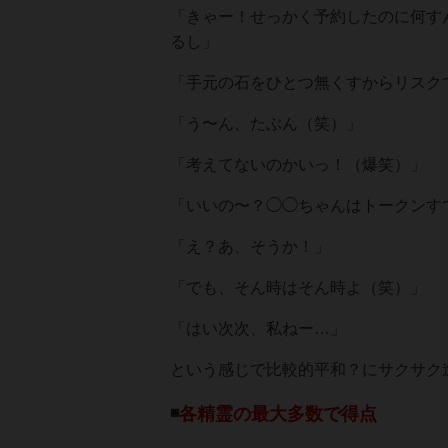
「きゃー！せっかく予約したのに何す
るし」
「手元の石をひとつ無くすからリスク
「う〜ん、たぶん（笑）」
「考えてないのかいっ！（爆笑）」
「いいの〜？◯◯ちゃんはトークンす
「え？あ、そうか！」
「でも、そん時はそん時よ（笑）」
「はい次次、私ねー…」
という感じで比較的平和？にサクサク
◾️
各精霊の最大多数で得点