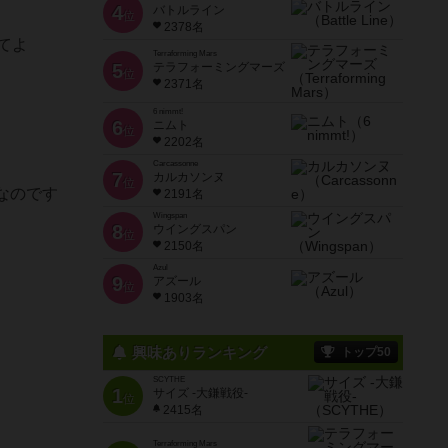
4
バトルライン
位
2378名
てよ
Terraforming Mars
5
テラフォーミングマーズ
位
2371名
6 nimmt!
6
ニムト
位
2202名
Carcassonne
7
カルカソンヌ
位
なのです
2191名
Wingspan
8
ウイングスパン
位
2150名
Azul
9
アズール
位
1903名
興味ありランキング
トップ50
SCYTHE
1
サイズ -大鎌戦役-
位
2415名
Terraforming Mars