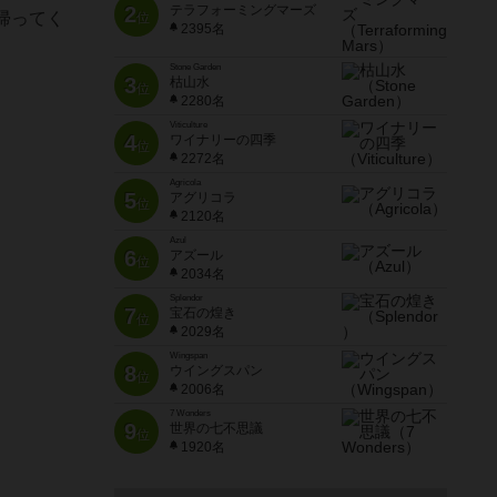
2
テラフォーミングマーズ
帰ってく
位
2395名
Stone Garden
3
枯山水
位
2280名
Viticulture
4
ワイナリーの四季
位
2272名
Agricola
5
アグリコラ
位
2120名
Azul
6
アズール
位
2034名
Splendor
7
宝石の煌き
位
2029名
Wingspan
8
ウイングスパン
位
2006名
7 Wonders
9
世界の七不思議
位
1920名