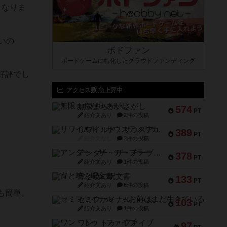
となりま
いの
ボドファン
ボードゲームに特化したクラウドファンディング
好評でし
アクセス数 急上昇中
無限まちがいさがし
574
PT
紹介文あり
2件の投稿
リワイルド：サウスアメリカ
389
PT
紹介文なし
2件の投稿
アンダー・ザ・テーブラー
378
PT
紹介文あり
1件の投稿
宵と暁の呪文書
133
PT
紹介文あり
8件の投稿
も簡単。
セミファイナル ～お前はまだ生きている～
103
PT
紹介文あり
1件の投稿
ワン・トゥ・ファイブ
97