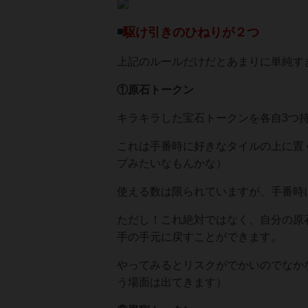
◾️
駆け引きのひねりが２つ
上記のルールだけだとあまりに単純す
①原石トークン
キラキラした宝石トークンを各自3つ
これは手番時に好きなタイルの上に置
プみたいなもんかな）
使える数は限られていますが、手番時
ただし！これ絶対ではなく、自分の原
手の手元に戻すことができます。
やってみるとリスクがでかいのでなか
う場面は出てきます）