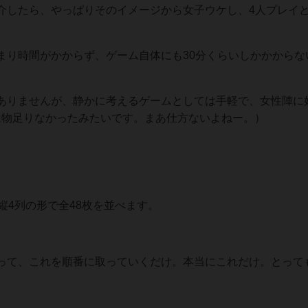
介したら、やっぱりそのイメージから女子ウケし、4人プレイ
まり時間がかからず、ゲーム自体にも30分くらいしかかからな
ありませんが、静かに考えるゲームとしては手軽で、女性陣に
は物足りなかったみたいです。まあ仕方ないよねー。）
縦4列の形で全48枚を並べます。
って、これを順番に取っていくだけ。本当にこれだけ。とって