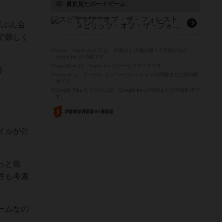
最近見たボードゲーム
Spirits of the Forest
霊ぶん合
スピリッツ・オブ・ザ・フォレスト
で難しく
※Apple、Apple のロゴ は、米国および他の国々で登録された
Apple Inc.の商標です。
※App Store は、Apple Inc.のサービスマークです。
)
※Android は、グーグル インコーポレイテッドの商標または登録商
標です。
※Google Play とそのロゴは、Google Inc.の商標または登録商標で
す。
イルが公
っと焦
性も考慮
ームなの