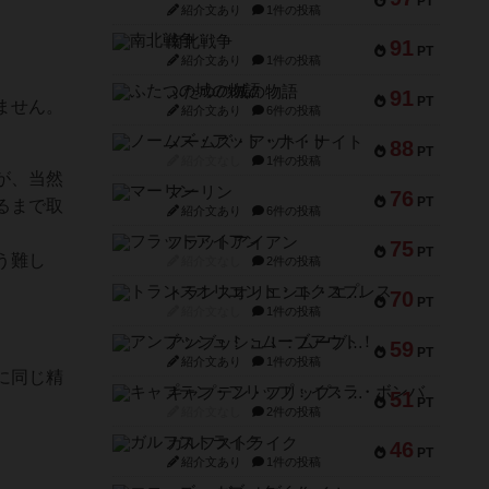
PT
紹介文あり
1件の投稿
南北戦争
91
PT
紹介文あり
1件の投稿
ふたつの城の物語
91
PT
ません。
紹介文あり
6件の投稿
ノームズ・アット・ナイト
88
PT
紹介文なし
1件の投稿
が、当然
マーリン
76
PT
るまで取
紹介文あり
6件の投稿
フラットアイアン
75
PT
う難し
紹介文なし
2件の投稿
トランスオリエント・エクスプレス
70
PT
紹介文なし
1件の投稿
アンブッシュ！：ムーブアウト！
59
PT
紹介文あり
1件の投稿
に同じ精
キャプテン・フリップ：イスラ・ボンバ
51
PT
紹介文なし
2件の投稿
ガルフストライク
46
PT
紹介文あり
1件の投稿