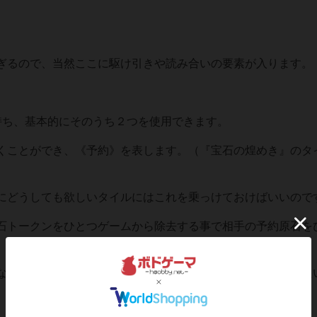
ぎるので、当然ここに駆け引きや読み合いの要素が入ります。
持ち、基本的にそのうち２つを使用できます。
くことができ、《予約》を表します。（『宝石の煌めき』のタ
にどうしても欲しいタイルにはこれを乗っけておけばいいので
石トークンをひとつゲームから除去する事で相手の予約原石を
なか使いどころが難しいです。（でもどうしてもここで使いた