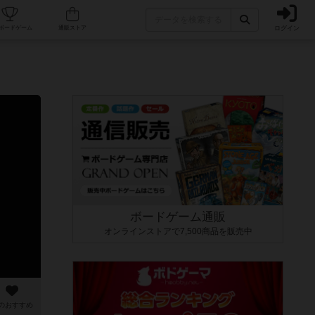
ログイン
カフェ/店舗
人気ボードゲーム
通販ストア
ボードゲーム通販
オンラインストアで7,500商品を販売中
のおすすめ