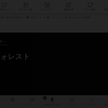
索
新着レビュー
ボードゲーム会
コミュニティ
掲示板一覧
語版の通販/商品詳細
作品データ
レビュー
Bluebearさんの投稿
8年～
フォレスト
1
リプレイ
日記
戦略
・コツ
ルール
/インスト
掲示板
拡張/関連
作
次