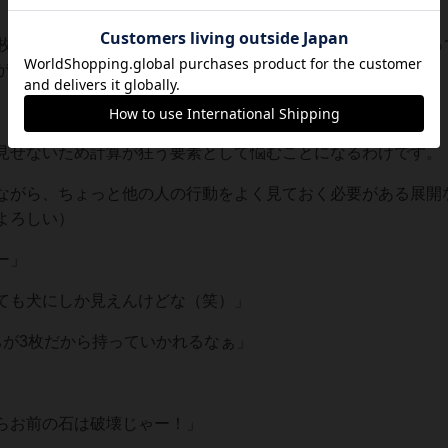
８枚を指定の場所に伏せて置きます。それはタイルと一緒に取っ
が復活したり、色々なボーナス効果があるのです。
見せないため計算が狂う要素として悩むことになるわけです。
ながら、ちょっと他の人の行動をよく見ておく必要がある展開
よろしい）
ー」
ても犬にしか見えんけどな（笑）」
ちが3枚だから持っていかれるなぁ」
らお前の石は破壊じゃー！」