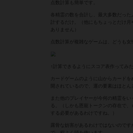
点数計算も簡単です。
各精霊の数を合計し、最大多数だった
計するだけ。（他にもちょっとだけ月
ありません）
点数計算が複雑なゲームは、どうも女性
↑計算できるようにスコア表作ってみ
カードゲームのように山からカードを
開されているので、運の要素はほとん
また他のプレイヤーが今何の精霊をい
る。（しかも恩寵トークンの存在で、
する必要があるわけですね。）
露骨な妨害があるわけではないのです
で、程よく頭を使います。