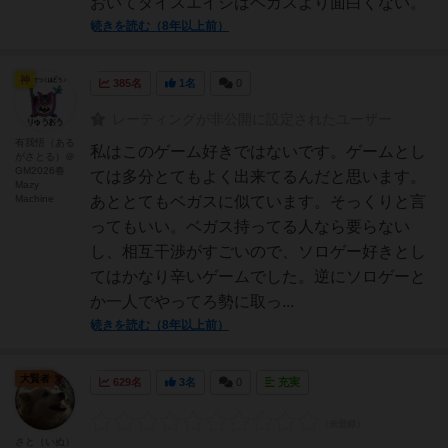
おいてダイスエイジはベガスより面白くない。
続きを読む（8年以上前）
神
385名
1名
0
レーティングが非公開に設定されたユーザー
有我悟（ある
私はこのゲーム好きではないです。ゲームとし
がさとる）＠
GM2026春
ては多分とてもよく出来てるんだと思います。
Mazy
Machine
あととてもベガスに似ています。そっくりと言
ってもいい。ベガス持ってる人なら要らない
し、相互干渉がすごいので、ソロゲー好きとし
てはかなり辛いゲームでした。逆にソロゲーと
か一人でやってろ勢に取っ...
続きを読む（8年以上前）
大賢者
629名
3名
0
充実
さと（いぬ）