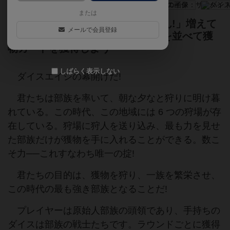
または
「我らダイスとなりて獲物を狩らん!」増えて
メールで会員登録
いくダイスとアクション。ダイスを並べて獲
物カードを獲得しよう
しばらく表示しない
ダイスエイジの幕開けだ!
君たちは部族を率いて、朝な夕なと狩りに明け暮
れている。この時代、この地域には 6 つの狩場が存
在している。狩場に狩人を送り込み、最も力を見せ
た部族だけが獲物を手に入れることができる。数こ
そ力──これすなわち唯一の掟!
君たちの目的は、獲物を狩り、一族を繁栄させ、
この時代の最も強き部族となることだ!
プレイヤーは原始人部族の頭領であり、手持ちの
ダイスは部族の戦士たちです。ラウンドごとに獲得