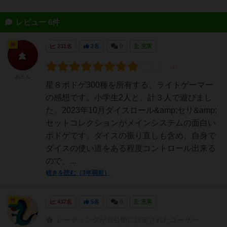
レビュー 6件
神
231名
2名
0
充実
おとん
星８ボドゲ300種を所有する、ライトゲーマー
の感想です。小学生2人と、計３人で遊びまし
た。2023年10月ダイスロール&amp;セリ&amp;
セットコレクションがメインシステムの面白い
ボドゲです。ダイスの振り直しも含め、自身で
ダイスの使い道をある程度コントロール出来る
ので、...
続きを読む（3年弱前）
神
437名
5名
0
充実
レーティングが非公開に設定されたユーザー