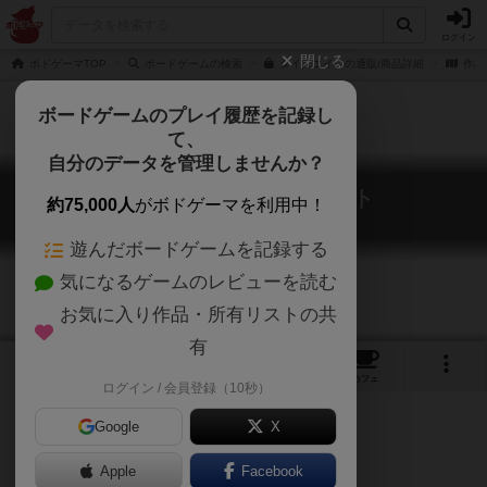
ログイン
閉じる
ボドゲーマTOP
ボードゲームの検索
ダイスエイジの通販/商品詳細
作品
ボードゲームのプレイ履歴を記録し
て、
自分のデータを管理しませんか？
ダイスエイジ：ザ・ハント
約75,000人
がボドゲーマを利用中！
Dice Age: The Hunt
遊んだボードゲームを記録する
気になるゲームのレビューを読む
お気に入り作品・所有リストの共
有
5
6
39
トップ
画像
動画
レビュー
カフェ
ログイン / 会員登録（10秒）
Google
X
Apple
Facebook