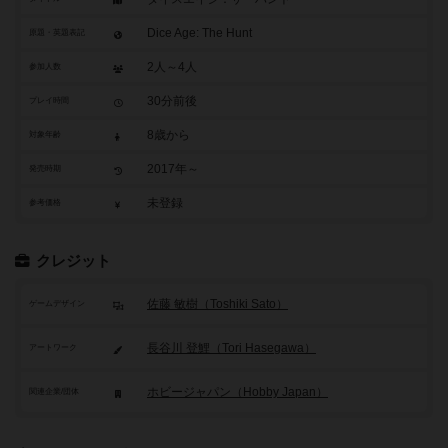
Dice Age: The Hunt
原題・英題表記
2人～4人
参加人数
30分前後
プレイ時間
8歳から
対象年齢
2017年～
発売時期
未登録
参考価格
クレジット
佐藤 敏樹（Toshiki Sato）
ゲームデザイン
長谷川 登鯉（Tori Hasegawa）
アートワーク
ホビージャパン（Hobby Japan）
関連企業/団体