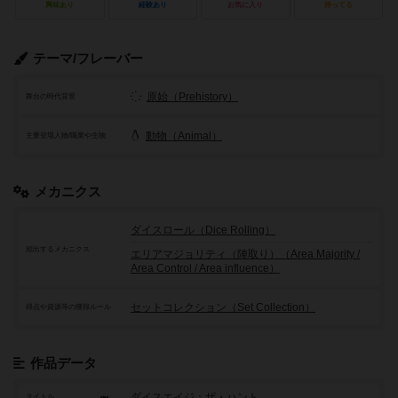
興味あり
経験あり
お気に入り
持ってる
テーマ/フレーバー
原始（Prehistory）
舞台の時代背景
動物（Animal）
主要登場人物/職業や生物
メカニクス
ダイスロール（Dice Rolling）
頻出するメカニクス
エリアマジョリティ（陣取り）（Area Majority /
Area Control / Area influence）
セットコレクション（Set Collection）
得点や資源等の獲得ルール
作品データ
ダイスエイジ：ザ・ハント
タイトル