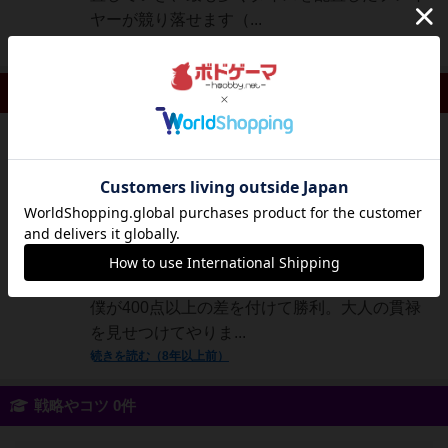
ヤーが競り落せます（...
続きを読む（9年弱前）
リプレイ 1件
大賢者
197名
2名
0
小5のムスコくんと友達との3人で。今回はムス
さと（いぬ）
コくんも各獲物の1位ボーナスが大きいのを理
解しての立ち回り……をするかと思いきや、友
達とのダイスの置きあいに終始してしまい、二
人が潰し合う隙を突いてカードを集めまくった
僕が400点以上の差を付けて勝利。大人の貫禄
を見せつけてやりま...
続きを読む（8年以上前）
戦略やコツ 0件