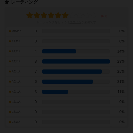
レーティング
レーティングを行うには
ログイン
が必要です
0
0%
10点の人
0
0%
9点の人
4
14%
8点の人
8
29%
7点の人
7
25%
6点の人
6
21%
5点の人
3
11%
4点の人
0
0%
3点の人
0
0%
2点の人
0
0%
1点の人