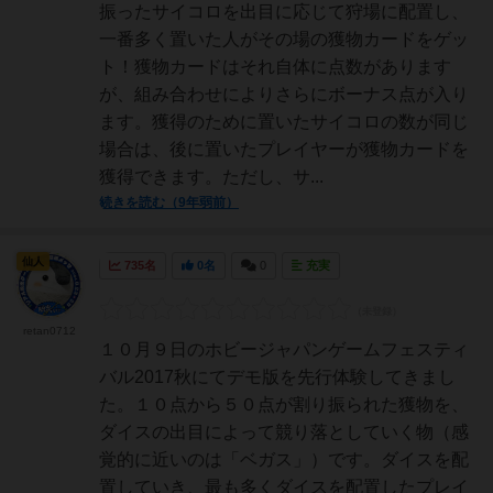
振ったサイコロを出目に応じて狩場に配置し、
一番多く置いた人がその場の獲物カードをゲッ
ト！獲物カードはそれ自体に点数があります
が、組み合わせによりさらにボーナス点が入り
ます。獲得のために置いたサイコロの数が同じ
場合は、後に置いたプレイヤーが獲物カードを
獲得できます。ただし、サ...
続きを読む（9年弱前）
仙人
735名
0名
0
充実
retan0712
１０月９日のホビージャパンゲームフェスティ
バル2017秋にてデモ版を先行体験してきまし
た。１０点から５０点が割り振られた獲物を、
ダイスの出目によって競り落としていく物（感
覚的に近いのは「ベガス」）です。ダイスを配
置していき、最も多くダイスを配置したプレイ