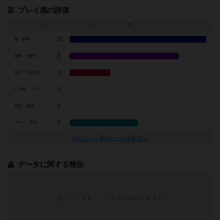
プレイ感の評価
トグルスイッチを押すとプレイ感（
※
）の投票ができます
10
運・確率
8
戦略・判断力
3
交渉・立ち回り
0
心理戦・ブラフ
0
攻防・戦闘
5
アート・外見
似たプレイ感のゲームを探す→
データに関する報告
ログインするとフォームが表示されます