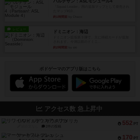
パルチザン：ASLモジュール4
『Squad Leader』用の追加マップとして発売され
たマップ#10...
約1時間前
by Chaco
レビュー
ドミニオン：海辺
ドミニオン拡張第３弾で、主に持続カードが追加
されます。今弾以前のドミニ...
約2時間前
by aki
ボドゲーマのアプリ版はこちら
アクセス数 急上昇中
リワイルド：サウスアメリカ
552
PT
紹介文なし
2件の投稿
マーケットフレッシュ
170
PT