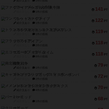
紹介文あり
1件の投稿
ファイアー・ブルズ / 火牛陣
141
PT
紹介文なし
1件の投稿
ワン・トゥ・ファイブ
122
PT
紹介文あり
1件の投稿
トランスオリエント・エクスプレス
119
PT
紹介文なし
1件の投稿
フラットアイアン
118
PT
紹介文なし
2件の投稿
エコーズ・オブ・タイム
118
PT
紹介文なし
8件の投稿
南北戦争
79
PT
紹介文あり
1件の投稿
キャプテン・フリップ：イスラ・ボンバ
72
PT
紹介文なし
2件の投稿
メメントオンラインタクティクス
70
PT
紹介文あり
4件の投稿
パーミッド
68
PT
紹介文なし
1件の投稿
クリーグ