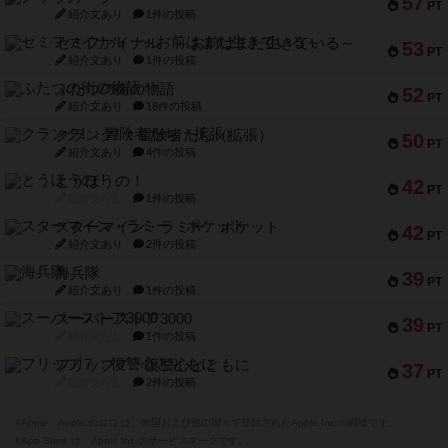
57
PT
紹介文あり
1件の投稿
セミファイナル ～お前はまだ生きている～
53
PT
紹介文あり
1件の投稿
ふたつの街の物語
52
PT
紹介文あり
18件の投稿
クランク! ：冒険者たち（拡張）
50
PT
紹介文あり
4件の投稿
とうほうの！
42
PT
紹介文なし
1件の投稿
スターマイン・ラミー ポケット
42
PT
紹介文あり
2件の投稿
海兵隊
39
PT
紹介文あり
1件の投稿
スーパーストア3000
39
PT
紹介文なし
1件の投稿
フリップ７：復讐心とともに
37
PT
紹介文なし
2件の投稿
※Apple、Apple のロゴ は、米国および他の国々で登録されたApple Inc.の商標です。
※App Store は、Apple Inc.のサービスマークです。