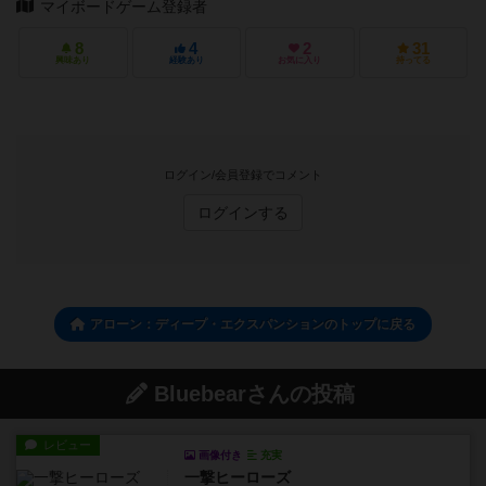
マイボードゲーム登録者
8
4
2
31
興味あり
経験あり
お気に入り
持ってる
ログイン/会員登録でコメント
ログインする
アローン：ディープ・エクスパンションのトップに戻る
Bluebearさんの投稿
レビュー
画像付き
充実
一撃ヒーローズ