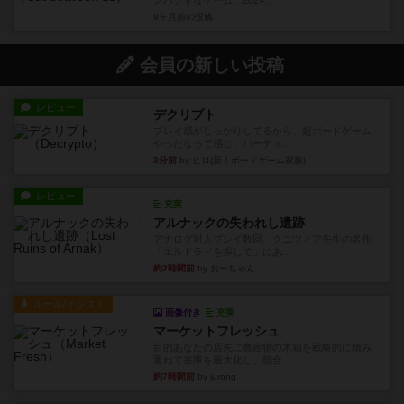
ンパクトなゲーム。2024...
9ヶ月前
の投稿
会員の新しい投稿
レビュー
デクリプト
プレイ感がしっかりしてるから、超ボードゲーム
やったなって感じ。パーティ...
3分前
by ヒロ(新！ボードゲーム家族)
レビュー
充実
アルナックの失われし遺跡
アナログ対人プレイ数回。クニツィア先生の名作
「エルドラドを探して」にあ...
約2時間前
by おーちゃん
ルール/インスト
画像付き
充実
マーケットフレッシュ
目的あなたの店先に農産物の木箱を戦略的に積み
重ねて在庫を最大化し、競合...
約7時間前
by jurong