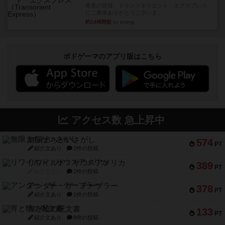
乗客の皆様、トランスオリエント・エクスプレス
にご乗車ありがとうございま...
約14時間前
by jurong
ボドゲーマのアプリ版はこちら
アクセス数 急上昇中
無限まちがいさがし
574
PT
紹介文あり
2件の投稿
リワイルド：サウスアメリカ
389
PT
紹介文なし
2件の投稿
アンダー・ザ・テーブラー
378
PT
紹介文あり
1件の投稿
宵と暁の呪文書
133
PT
紹介文あり
8件の投稿