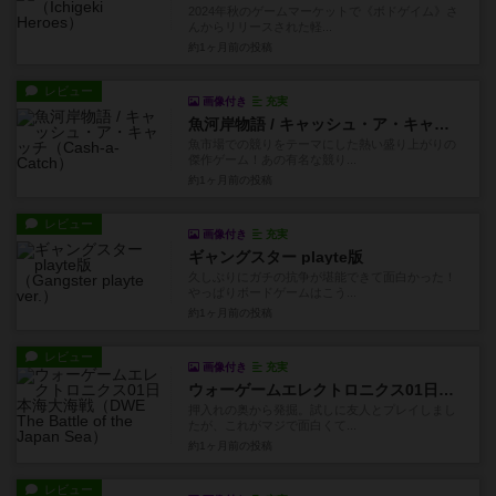
2024年秋のゲームマーケットで《ボドゲイム》さ
んからリリースされた軽...
約1ヶ月前
の投稿
レビュー
画像付き
充実
魚河岸物語 / キャッシュ・ア・キャッチ
魚市場での競りをテーマにした熱い盛り上がりの
傑作ゲーム！あの有名な競り...
約1ヶ月前
の投稿
レビュー
画像付き
充実
ギャングスター playte版
久しぶりにガチの抗争が堪能できて面白かった！
やっぱりボードゲームはこう...
約1ヶ月前
の投稿
レビュー
画像付き
充実
ウォーゲームエレクトロニクス01日本海大海戦
押入れの奥から発掘。試しに友人とプレイしまし
たが、これがマジで面白くて...
約1ヶ月前
の投稿
レビュー