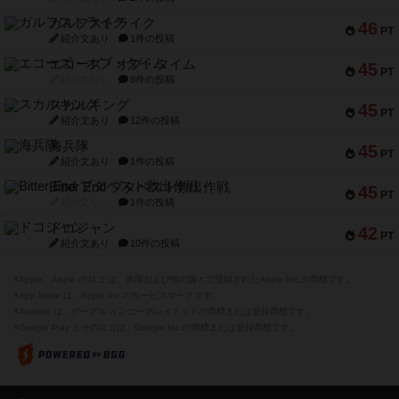
ガルフストライク
46
PT
紹介文あり
1件の投稿
エコーズ・オブ・タイム
45
PT
紹介文なし
8件の投稿
スカルキング
45
PT
紹介文あり
12件の投稿
海兵隊
45
PT
紹介文あり
1件の投稿
Bitter End ブタペスト救出作戦
45
PT
紹介文なし
1件の投稿
ドコジャン
42
PT
紹介文あり
10件の投稿
※Apple、Apple のロゴ は、米国および他の国々で登録されたApple Inc.の商標です。
※App Store は、Apple Inc.のサービスマークです。
※Android は、グーグル インコーポレイテッドの商標または登録商標です。
※Google Play とそのロゴは、Google Inc.の商標または登録商標です。