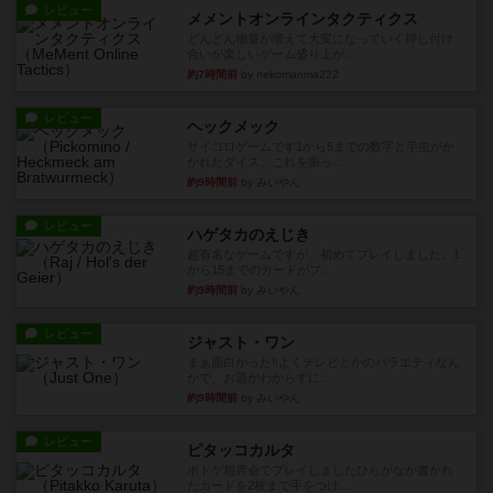
レビュー
メメントオンラインタクティクス
どんどん物量が増えて大変になっていく押し付け
合いが楽しいゲーム盛り上が...
約7時間前
by nekomanma222
レビュー
ヘックメック
サイコロゲームです1から5までの数字と芋虫がか
かれたダイス。これを振っ...
約9時間前
by みいやん
レビュー
ハゲタカのえじき
超有名なゲームですが、初めてプレイしました。1
から15までのカードがプ...
約9時間前
by みいやん
レビュー
ジャスト・ワン
まぁ面白かった‼️よくテレビとかのバラエティなん
かで、お題がわからずに...
約9時間前
by みいやん
レビュー
ピタッコカルタ
ボドゲ相席会でプレイしましたひらがなが書かれ
たカードを2枚まで手をつけ...