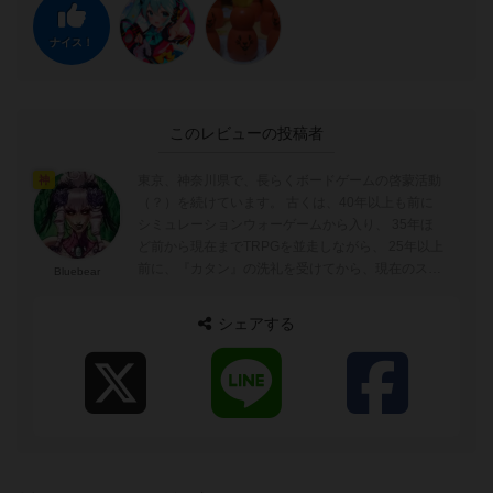
ナイス！
このレビューの投稿者
東京、神奈川県で、長らくボードゲームの啓蒙活動
神
（？）を続けています。 古くは、40年以上も前に
シミュレーションウォーゲームから入り、 35年ほ
ど前から現在までTRPGを並走しながら、 25年以上
前に、『カタン』の洗礼を受けてから、現在のスタ
Bluebear
イルのボードゲーム歴（重症）...
シェアする