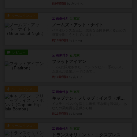
約9時間前
by みいやん
ルール/インスト
画像付き
充実
ノームズ・アット・ナイト
ベネボレンス女王は、忠実な臣民を称えるための
祝宴を開こうとしています。...
約10時間前
by jurong
レビュー
画像付き
充実
フラットアイアン
1~2人に限定された、エンジンビルド系のシステ
ム選んだ企業ボードに街で...
約10時間前
by あくり
ルール/インスト
画像付き
充実
キャプテン・フリップ：イスラ・ボンバ
イスラ・ボンバを探しに出航!潜水艦を装備し、あ
なたの乗組員を監獄から解...
約13時間前
by jurong
ルール/インスト
画像付き
充実
トランスオリエント・エクスプレス