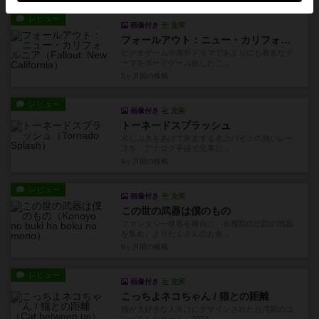
レビュー
画像付き
充実
フォールアウト：ニュー・カリフォルニア
ビデオゲームや海外ドラマであまりにも有名なテ
ーマをボードゲーム化したこ...
5ヶ月前
の投稿
レビュー
画像付き
充実
トーネードスプラッシュ
水しぶきをあげて疾走する水上バイクの熱いレー
スを、アナログ手法で見事に...
9ヶ月前
の投稿
レビュー
画像付き
充実
この世の武器は僕のもの
ファンタジー世界を舞台に、６種類の伝説の武器
を集め、よりたくさんのお金...
9ヶ月前
の投稿
レビュー
画像付き
充実
こっちよネコちゃん / 猫との距離
猫が大好きな人向けにデザインされた台湾製のコ