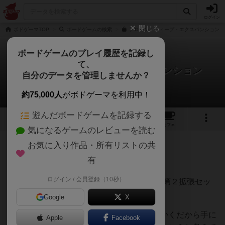
ログイン
閉じる
ボドゲーマTOP
ボードゲームの検索
アローン：ディープ・エクスパンションの
ボードゲームのプレイ履歴を記録し
て、
アローン：ディープ・エクスパンション
自分のデータを管理しませんか？
Bluebearさんのレビュー
約75,000人
がボドゲーマを利用中！
遊んだボードゲームを記録する
2
1
4
トップ
画像
動画
レビュー
カフェ
気になるゲームのレビューを読む
お気に入り作品・所有リストの共
130名
2名
0
約1年前
有
ログイン / 会員登録（10秒）
あのSFホラーボードゲーム『アローン』の第２拡張セッ
トです。
Google
X
元のゲームが非常に楽しかったので、せっかくだから手に
Apple
Facebook