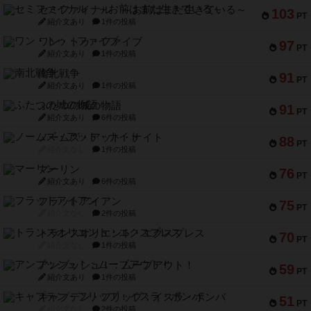
セミファイナル ～お前はまだ生きている～
103
PT
紹介文あり
1件の投稿
ワン・トゥ・ファイブ
97
PT
紹介文あり
1件の投稿
南北戦争
91
PT
紹介文あり
1件の投稿
ふたつの城の物語
91
PT
紹介文あり
6件の投稿
ノームズ・アット・ナイト
88
PT
紹介文なし
1件の投稿
マーリン
76
PT
紹介文あり
6件の投稿
フラットアイアン
75
PT
紹介文なし
2件の投稿
トランスオリエント・エクスプレス
70
PT
紹介文なし
1件の投稿
アンブッシュ！：ムーブアウト！
59
PT
紹介文あり
1件の投稿
キャプテン・フリップ：イスラ・ボンバ
51
PT
紹介文なし
2件の投稿