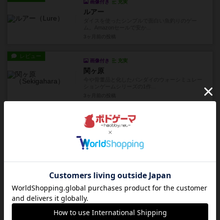
画像付き
充実
ルアー
ダイスを使ったシンプルで面白い魚釣りのゲー
ム。Amazonセールで安か...
3ヶ月前
の投稿
レビュー
画像付き
充実
関ヶ原
今や骨董品と化したバンダイのウォーシミュレー
ションゲームシリーズの1作...
3ヶ月前
の投稿
レビュー
画像付き
充実
冒険少女ギルド ボードゲーム
セクシーな美少女冒険者カードだらけでできたデ
ッキ構築ゲームでした。作品...
5ヶ月前
の投稿
レビュー
画像付き
充実
らくらく冒険者の幸せ異世界ライフ
異世界転生もののラブコメをボードゲームで見事
に再現した作品です。いかに...
5ヶ月前
の投稿