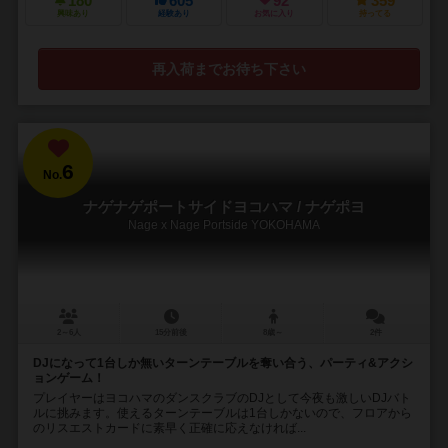
180
605
92
359
興味あり
経験あり
お気に入り
持ってる
再入荷までお待ち下さい
6
No.
ナゲナゲポートサイドヨコハマ / ナゲポヨ
Nage x Nage Portside YOKOHAMA
2～6人
15分前後
8歳～
2件
DJになって1台しか無いターンテーブルを奪い合う、パーティ&アクシ
ョンゲーム！
プレイヤーはヨコハマのダンスクラブのDJとして今夜も激しいDJバト
ルに挑みます。使えるターンテーブルは1台しかないので、フロアから
のリスエストカードに素早く正確に応えなければ...