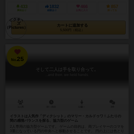
433
1832
466
857
興味あり
経験あり
お気に入り
持ってる
カートに追加する
5,500円（税込）
25
No.
そして二人は手を取り合って。
...and then. we held hands.
2人用
30～45分
12歳～
3件
イラストは人気作「ディクシット」のマリー・カルドゥワ！ふたりの
間の感情バランスを探る、協力型のゲーム
2人専用の協力型ゲームです。 ゲームの目的は、両プレイヤーのコマを
3重になっている円の中央へと移動させることです。 円の上には色とり