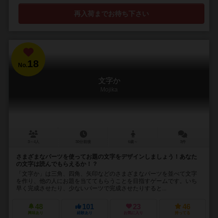
再入荷までお待ち下さい
18
No.
文字か
Mojika
3～4人
30分前後
6歳～
3件
さまざまなパーツを使ってお題の文字をデザインしましょう！あなた
の文字は読んでもらえるか！？
「文字か」は三角、四角、矢印などのさまざまなパーツを並べて文字
を作り、他の人にお題を当ててもらうことを目指すゲームです。いち
早く完成させたり、少ないパーツで完成させたりすると...
48
101
23
46
興味あり
経験あり
お気に入り
持ってる