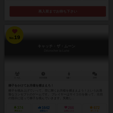
再入荷までお待ち下さい
19
No.
キャッチ・ザ・ムーン
Décrocher la Lune
2～6人
20分前後
6歳～
23件
梯子をかけてお月様を捕まえろ！
梯子を積み上げていって、空に輝くお月様を捕まえよう！というお洒
落なコンセプトのゲームです。 プレイヤーはサイコロを振って、出目
の指示に従って梯子を積んでいきます。失敗し...
374
1642
266
672
興味あり
経験あり
お気に入り
持ってる