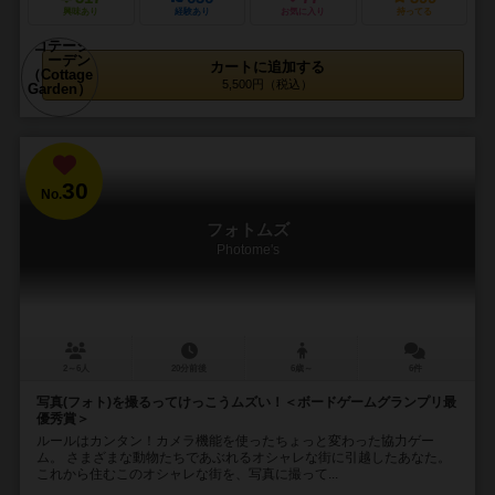
興味あり
経験あり
お気に入り
持ってる
カートに追加する
5,500円（税込）
30
No.
フォトムズ
Photome's
2～6人
20分前後
6歳～
6件
写真(フォト)を撮るってけっこうムズい！＜ボードゲームグランプリ最
優秀賞＞
ルールはカンタン！カメラ機能を使ったちょっと変わった協力ゲー
ム。 さまざまな動物たちであぶれるオシャレな街に引越したあなた。
これから住むこのオシャレな街を、写真に撮って...