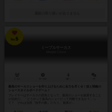
通販の取り扱いがありません
5
No.
ミープルサーカス
Meeple Circus
2～5人
30～45分
8歳～
9件
最高のサーカスショーを作り上げるために全力を尽くせ！技と戦略の
ショースタイルボードゲーム！
プレイヤーはサーカスの団長となって、最高のショーを披露すること
が目的だ。 「どうやって最高のショーだって判断できるか？」っ
て？ それは当然『拍手の数』だろう。 観客が...