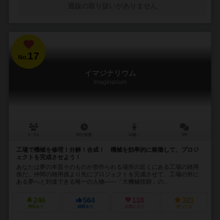
通販の取り扱いがありません
17
No.
イマジナリウム
Imaginarium
2～5人
90分前後
14歳～
9件
工場で機械を修理！分解！合成！ 機械を効率的に稼働して、プロジ
ェクトを完成させよう！
あなたは夢の本質そのものが形作られる場所の近くにある工場の雑用
係だ。仲間の雑用係より先にプロジェクトを完成させて、工場の外に
ある夢へと到達できる唯一の人物――「大機械技師」の...
246
564
118
321
興味あり
経験あり
お気に入り
持ってる