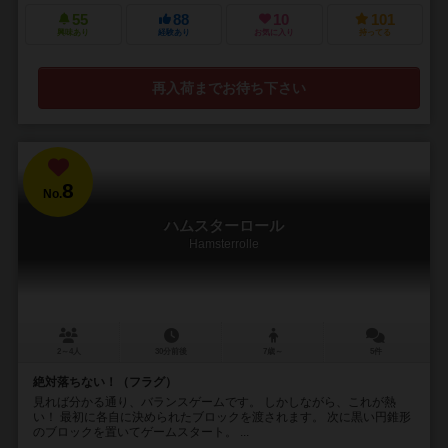
55
88
10
101
興味あり
経験あり
お気に入り
持ってる
再入荷までお待ち下さい
8
No.
ハムスターロール
Hamsterrolle
2～4人
30分前後
7歳～
5件
絶対落ちない！（フラグ）
見れば分かる通り、バランスゲームです。 しかしながら、これが熱
い！ 最初に各自に決められたブロックを渡されます。 次に黒い円錐形
のブロックを置いてゲームスタート。 ...