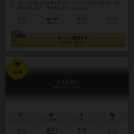
す。 カードで指定された指を使って、プレイヤー同士が指で棒（竹ひ
ご）を支え合います。 棒を落とさないようにしな...
56
248
33
167
興味あり
経験あり
お気に入り
持ってる
カートに追加する
2,420円（税込）
4
No.
イス山さん
WACKEL STUHL
1～4人
5分前後
6歳～
3件
43
377
28
91
興味あり
経験あり
お気に入り
持ってる