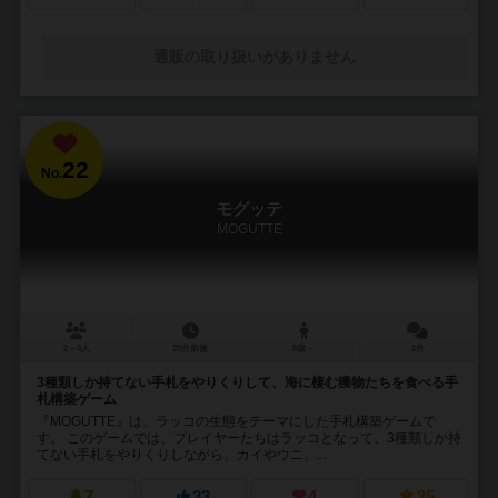
通販の取り扱いがありません
22
No.
モグッテ
MOGUTTE
2～4人
20分前後
8歳～
2件
3種類しか持てない手札をやりくりして、海に棲む獲物たちを食べる手
札構築ゲーム
『MOGUTTE』は、ラッコの生態をテーマにした手札構築ゲームで
す。 このゲームでは、プレイヤーたちはラッコとなって、3種類しか持
てない手札をやりくりしながら、カイやウニ、...
7
33
4
35