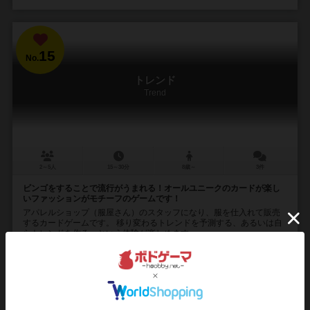
15
No.
トレンド
Trend
2～5人
15～30分
8歳～
3件
ビンゴをすることで流行がうまれる！オールユニークのカードが楽し
いファッションがモチーフのゲームです！
アパレルショップ（服屋さん）のスタッフになり、服を仕入れて販売
するカードゲームです。 移り変わるトレンドを予測する、あるいは自
らトレンドを作る、という体験が楽しめます。 ...
42
114
20
87
興味あり
経験あり
お気に入り
持ってる
再入荷までお待ち下さい