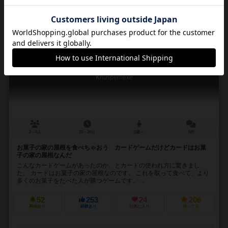
16
No.
お菓子の魔女
Knusperhexe
2～4人
15～25分
5歳～
5件
お菓子の家の屋根を食べちゃおう カードゲームだけどカードはお菓
子の家の屋根なんだ
こんなカードゲームがあったのか、とカードの使われ方に驚きまし
た。 カードはお菓子の家の屋根なのです。 これを取って食べて、より
多くのお菓子をたべた人が勝つゲームです。 ...
52
253
24
206
興味あり
経験あり
お気に入り
持ってる