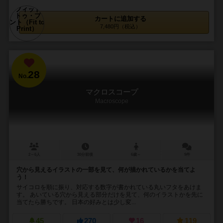
カートに追加する
7,480円（税込）
28
No.
マクロスコープ
Macroscope
2～6人
30分前後
6歳～
9件
穴から見えるイラストの一部を見て、何が描かれているかを当てよ
う！
サイコロを順に振り、対応する数字が書かれている丸いフタをあけま
す。 あいている穴から見える部分だけを見て、何のイラストかを先に
当てたら勝ちです。 日本の好みとは少し変...
45
270
16
119