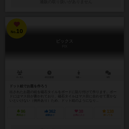
通販の取り扱いがありません
10
No.
ピックス
PIX
4～9人
40分前後
8歳～
8件
ドット絵でお題を作ろう
出されたお題の絵を磁石タイルをボードに貼り付けて作ります。ボー
ドにはマス目が書かれており、磁石タイルはマス目に合わせて置かな
いといけない（例外あり）ため、ドット絵のようになり...
96
362
38
138
興味あり
経験あり
お気に入り
持ってる