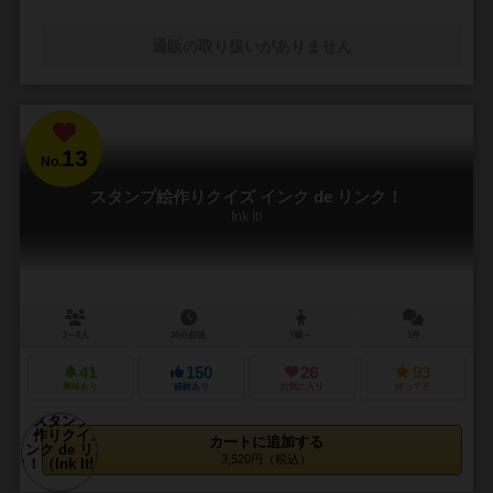
通販の取り扱いがありません
13
No.
スタンプ絵作りクイズ インク de リンク！
Ink It!
2～8人
20分前後
7歳～
1件
41
150
26
93
興味あり
経験あり
お気に入り
持ってる
カートに追加する
3,520円（税込）