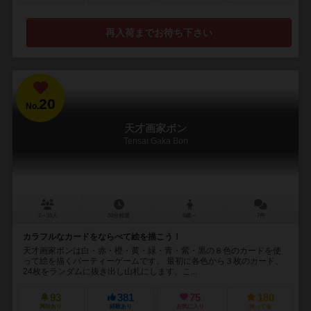
再入荷までお待ち下さい
20
No.
天才画家ボン
Tensai Gaka Bon
2～10人
30分前後
8歳～
7件
カラフルなカードをならべて絵を描こう！
天才画家ボンは白・赤・橙・黄・緑・青・紫・黒の８色のカードを使
って絵を描くパーティーゲームです。 最初に各色から３枚のカード、
24枚をランダムに抜き出し山札にします。こ...
93
381
75
180
興味あり
経験あり
お気に入り
持ってる