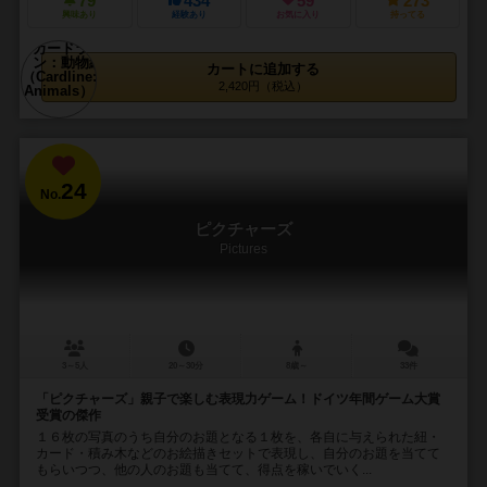
79
434
59
273
興味あり
経験あり
お気に入り
持ってる
カートに追加する
2,420円（税込）
24
No.
ピクチャーズ
Pictures
3～5人
20～30分
8歳～
33件
「ピクチャーズ」親子で楽しむ表現力ゲーム！ドイツ年間ゲーム大賞
受賞の傑作
１６枚の写真のうち自分のお題となる１枚を、各自に与えられた紐・
カード・積み木などのお絵描きセットで表現し、自分のお題を当てて
もらいつつ、他の人のお題も当てて、得点を稼いでいく...