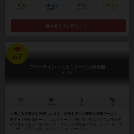
32
153
22
113
興味あり
経験あり
お気に入り
持ってる
再入荷までお待ち下さい
7
No.
アートライン：エルミタージュ美術館
Artline
2～6人
20～30分
8歳～
4件
心震える展覧会を開催しよう！ 名画を使った贅沢な連想ゲーム！
世界三大美術館の一つ、エルミタージュ美術館に展示されている歴史
的な名画を使い、キュレーターとなって展覧会を開催しよう！ ダ・ヴ
ィンチ、ラファエロ、エル・グレコ、ルーベン...