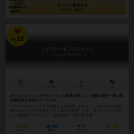
カートに追加する
6,600円（税込）
12
No.
フェアリーオブパフューム
Fairy of Perfume
2～4人
20～40分
6歳～
5件
ボトルピルディング×アクションの要素が新しい、妖精の国で一番の香
水調合師を目指すゲームです。
パックビルディングでは布袋などを使用しますが、このゲームでは布
袋の代わりにガラス瓶を１人１個ずつ使用します。 各プレイヤーは年
に１度開催されるという、妖精の国で１番の香水調...
131
206
47
158
興味あり
経験あり
お気に入り
持ってる