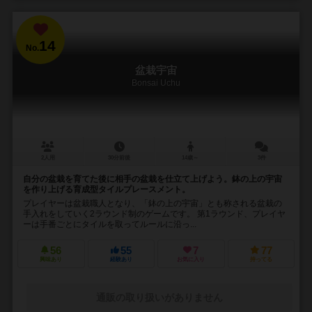
14
No.
盆栽宇宙
Bonsai Uchu
2人用
30分前後
14歳～
3件
自分の盆栽を育てた後に相手の盆栽を仕立て上げよう。鉢の上の宇宙
を作り上げる育成型タイルプレースメント。
プレイヤーは盆栽職人となり、「鉢の上の宇宙」とも称される盆栽の
手入れをしていく2ラウンド制のゲームです。 第1ラウンド、プレイヤ
ーは手番ごとにタイルを取ってルールに沿っ...
56
55
7
77
興味あり
経験あり
お気に入り
持ってる
通販の取り扱いがありません