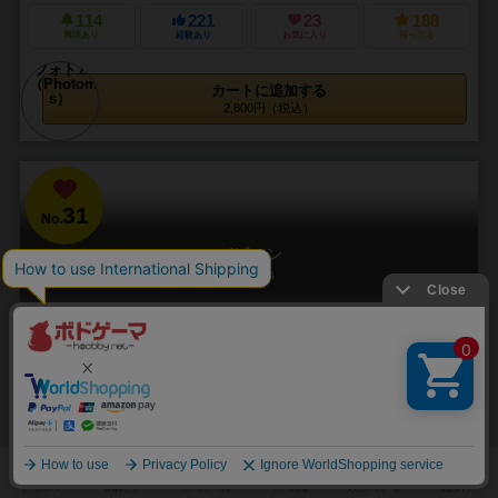
114
221
23
188
興味あり
経験あり
お気に入り
持ってる
カートに追加する
2,800円（税込）
31
No.
バビロン
Babylon
2～4人
40～60分
8歳～
12件
バビロンの空中庭園が、ついに立体3D化！
世界の七不思議の一つとされるバビロンの空中庭園。これを造るゲー
ムなのだが、本当に「高さ」を求めるゲームは初めて。 手番では、庭
または石材となっているタイルを1枚取り(採...