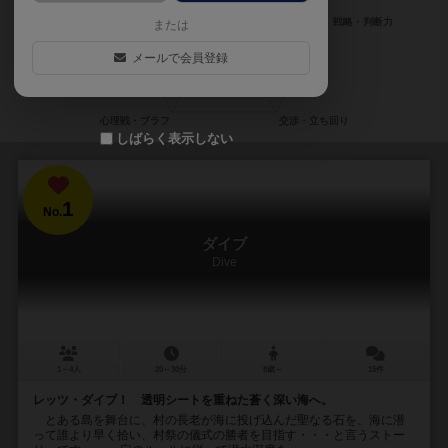
または
メールで会員登録
しばらく表示しない
1
No.
ダイブ
Dive
1～4人
20～30分
8歳～
15件
レッツ・ダイブ！ 透明シートを重ねた蒼く深い海へ。
とある島を舞台に、村の長老が海に投げ込んだ聖なる石を、海に潜
って誰より早く拾い、村祭の儀式の勝者を目指す・・・と言うストー