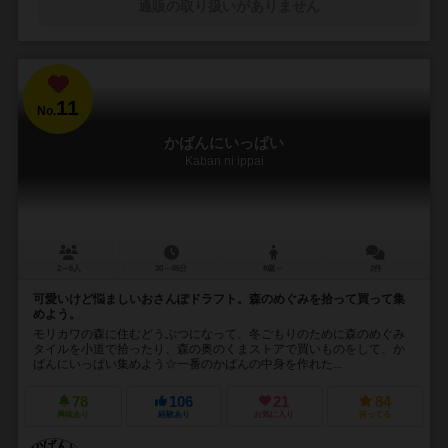
通販の取り扱いがありません
11
No.
かばんにいっぱい
Kaban ni ippai
2～6人
30～45分
8歳～
2件
可愛いけど悩ましいおさんぽドラフト。森のめぐみを拾って買って集
めよう。
モリカワの森に住むどうぶつになって、冬ごもりのために森のめぐみ
タイルを小道で拾ったり、森の奥のくまストアで買いものをして、か
ばんにいっぱい集めよう☆一番のかばんの中身を作れた...
78
106
21
84
興味あり
経験あり
お気に入り
持ってる