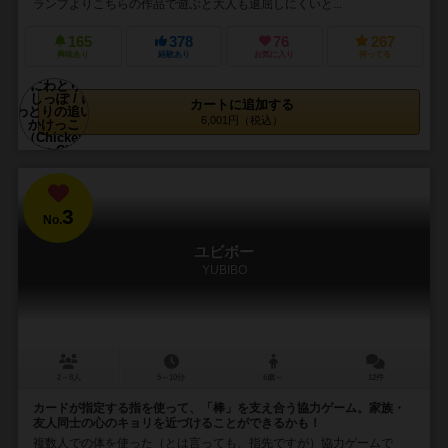
ランプよりこちらの作品で遊ぶと大人も退屈しにくいと...
165
378
76
267
興味あり
経験あり
お気に入り
持ってる
カートに追加する
6,001円（税込）
3
No.
ユビボー
YUBIBO
2～8人
5～10分
6歳～
12件
カードが指定する指を使って、「棒」を支え合う協力ゲーム。家族・
友人同士の心のキョリを近づけることができるかも！
複数人での体を使った（とは言っても、指先ですが）協力ゲームで