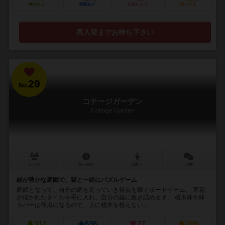
興味あり
経験あり
お気に入り
持ってる
再入荷までお待ち下さい
29
No.
コテージガーデン
Cottage Garden
1～4人
45～60分
8歳～
14件
緑が豊かな庭園で、猫と一緒にパズルゲーム
庭師となって、自分の庭を造っていき得点を稼ぐボードゲーム。 草花
が描かれたタイルを手に入れ、自分の庭に敷き詰めます。 植木鉢や鉢
カバーは得点になるので、上に植木を植えない...
317
636
77
399