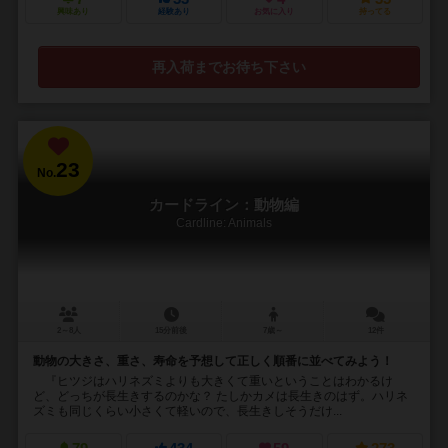
興味あり
経験あり
お気に入り
持ってる
再入荷までお待ち下さい
23
No.
カードライン：動物編
Cardline: Animals
2～8人
15分前後
7歳～
12件
動物の大きさ、重さ、寿命を予想して正しく順番に並べてみよう！
『ヒツジはハリネズミよりも大きくて重いということはわかるけ
ど、どっちが長生きするのかな？ たしかカメは長生きのはず。ハリネ
ズミも同じくらい小さくて軽いので、長生きしそうだけ...