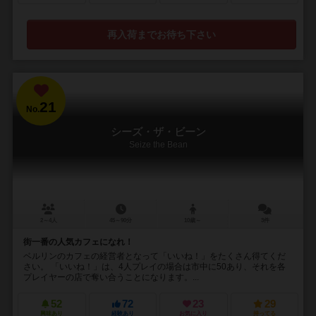
再入荷までお待ち下さい
21
No.
シーズ・ザ・ビーン
Seize the Bean
2～4人
45～90分
10歳～
3件
街一番の人気カフェになれ！
ベルリンのカフェの経営者となって「いいね！」をたくさん得てくだ
さい。 「いいね！」は、4人プレイの場合は市中に50あり、それを各
プレイヤーの店で奪い合うことになります。...
52
72
23
29
興味あり
経験あり
お気に入り
持ってる