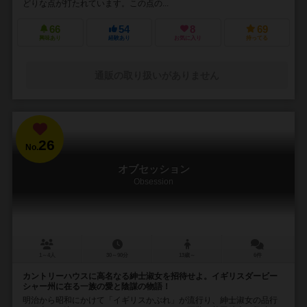
どりな点が打たれています。この点の...
66
54
8
69
興味あり
経験あり
お気に入り
持ってる
通販の取り扱いがありません
26
No.
オブセッション
Obsession
1～4人
30～90分
13歳～
6件
カントリーハウスに高名なる紳士淑女を招待せよ。イギリスダービー
シャー州に在る一族の愛と陰謀の物語！
明治から昭和にかけて「イギリスかぶれ」が流行り、紳士淑女の品行