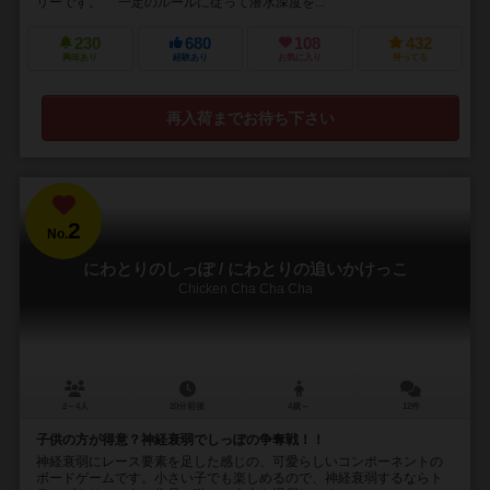
リーです。 一定のルールに従って潜水深度を...
230
680
108
432
興味あり
経験あり
お気に入り
持ってる
再入荷までお待ち下さい
2
No.
にわとりのしっぽ / にわとりの追いかけっこ
Chicken Cha Cha Cha
2～4人
20分前後
4歳～
12件
子供の方が得意？神経衰弱でしっぽの争奪戦！！
神経衰弱にレース要素を足した感じの、可愛らしいコンポーネントの
ボードゲームです。小さい子でも楽しめるので、神経衰弱するならト