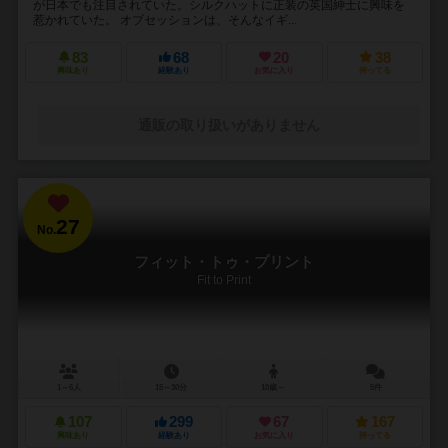
が日本でも注目されていた。シルクハットに正装の英国紳士に興味を
惹かれていた。 オブセッションは、そんなイギ...
83
68
20
38
興味あり
経験あり
お気に入り
持ってる
通販の取り扱いがありません
27
No.
フィット・トゥ・プリント
Fit to Print
1～6人
15～30分
10歳～
5件
107
299
67
167
興味あり
経験あり
お気に入り
持ってる