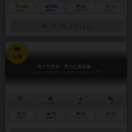
145
284
32
79
興味あり
経験あり
お気に入り
持ってる
通販の取り扱いがありません
9
No.
東方祀爭録～東方紅魔郷編～
Touhou shisouroku: Touhou Koumakyou-hen
2～4人
30分前後
8歳～
2件
12
78
25
84
興味あり
経験あり
お気に入り
持ってる