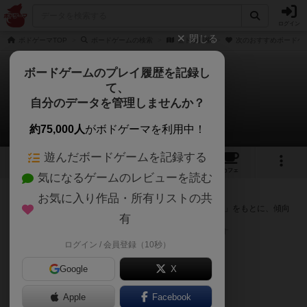
ログイン
閉じる
ボドゲーマTOP
ボードゲームの検索
昼ドラ川柳
次のおすすめボードゲ
ボードゲームのプレイ履歴を記録し
て、
昼ドラ川柳
自分のデータを管理しませんか？
次のおすすめボードゲーム
約75,000人
がボドゲーマを利用中！
遊んだボードゲームを記録する
2
3
25
トップ
画像
動画
レビュー
カフェ
気になるゲームのレビューを読む
『昼ドラ川柳』が好きな方へのおすすめ
お気に入り作品・所有リストの共
このゲームのトップページで投票された「プレイ感の評価」をもとに、傾向
有
が近いボードゲームをランキング形式で紹介します。
※リストには一定の投票数がある作品のみを表示しています
ログイン / 会員登録（10秒）
Google
X
Apple
Facebook