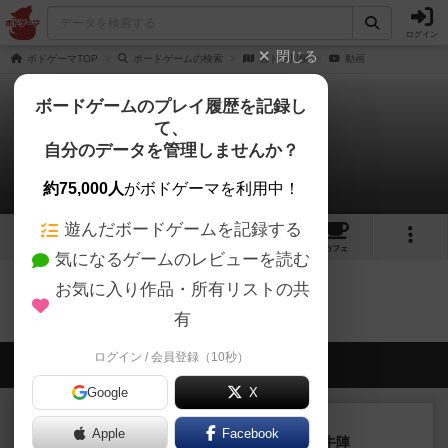
ログイン
閉じる
ボドゲーマTOP
ボードゲームの検索
昼ドラ川柳
動画
ボードゲームのプレイ履歴を記録し
て、
昼ドラ川柳
自分のデータを管理しませんか？
0件の動画
約75,000人
がボドゲーマを利用中！
遊んだボードゲームを記録する
2
3
25
トップ
画像
動画
レビュー
カフェ
気になるゲームのレビューを読む
お気に入り作品・所有リストの共
昼ドラ川柳のトップに戻る
有
ログイン / 会員登録（10秒）
会員の新しい投稿
Google
X
レビュー
画像付き
Apple
Facebook
ファイアー・ブルズ / 火牛陣