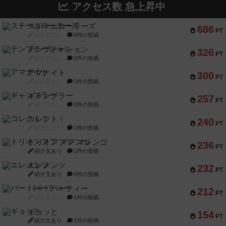
アクセス数 急上昇中
スチームローラーズ
686
PT
紹介文なし
2件の投稿
テンプテーション
326
PT
紹介文なし
2件の投稿
アマナイト
300
PT
紹介文なし
1件の投稿
ギャンブラー
257
PT
紹介文なし
2件の投稿
コレクト！
240
PT
紹介文なし
1件の投稿
トリオンフ ア マレンゴ
236
PT
紹介文あり
1件の投稿
エレメンツ
232
PT
紹介文あり
4件の投稿
バー！パーティー
212
PT
紹介文なし
1件の投稿
ギョッと
154
PT
紹介文あり
1件の投稿