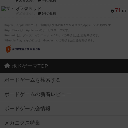
紹介文あり
4件の投稿
ザ・フラッド
71
PT
紹介文なし
1件の投稿
※Apple、Apple のロゴ は、米国および他の国々で登録されたApple Inc.の商標です。
※App Store は、Apple Inc.のサービスマークです。
※Android は、グーグル インコーポレイテッドの商標または登録商標です。
※Google Play とそのロゴは、Google Inc.の商標または登録商標です。
ボドゲーマTOP
ボードゲームを検索する
ボードゲームの新着レビュー
ボードゲーム会情報
メカニクス特集