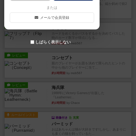
火牛を引き連れて敵を殲滅させる。縦か斜めで前2
または
列まで攻撃できるが、自分...
約1時間前
by うらまこ
メールで会員登録
レビュー
フリップ７
カードをめくるかパスをするかを決めてパスした
時のカード数字が得点になる...
しばらく表示しない
約1時間前
by mob567
レビュー
コンセプト
親のプレイヤーがお題を決めて限られたヒントの
中から他のプレイヤーに当て...
約1時間前
by mob567
レビュー
海兵隊
1988年にVictory Gamesが出版した
『Leathernec...
約1時間前
by Chaco
ルール/インスト
画像付き
充実
パーミッド
おばあちゃんは猫が大好きです!しかし、あまりに
も多くの猫を飼っているた...