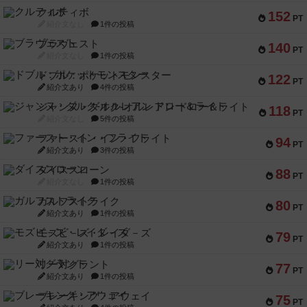
クルティボ
152
PT
紹介文なし
1件の投稿
ブラヴェスト
140
PT
紹介文なし
1件の投稿
ドブル：ポケットモンスター
122
PT
紹介文あり
4件の投稿
ジャンヌ・ダルク-オルレアン ドロー＆ライト
118
PT
紹介文なし
5件の投稿
ファースト・イン・フライト
94
PT
紹介文あり
3件の投稿
ダイススローン
88
PT
紹介文なし
1件の投稿
ガルフストライク
80
PT
紹介文あり
1件の投稿
モズビ－ズ・レイダ－ズ
79
PT
紹介文あり
1件の投稿
リー対グラント
77
PT
紹介文あり
1件の投稿
ブレーキング・アウェイ
75
PT