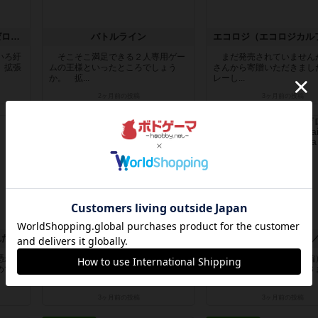
精霊回路ドライヴCtrl-Z／ゼロ 拡張１「烈花」
バトルライン
いろ紆
そこそこ満足できる２人専用ゲー
まだ発売されていません
」拡張
ムの王様といったところでしょう
さんから寄贈いただきまし
か。 拡...
レーし...
2ヶ月前
の投稿
3ヶ月前
の投稿
レビュー
レビュー
れた男
プエルトリコ
憑かれ
さすがに、このゲームをゲーム会
もともと、本作品（ゼロ編
めて
などで、いわゆる多数決という「民
本セット以外に拡張１～８
主主...
（2025...
3ヶ月前
の投稿
3ヶ月前
の投稿