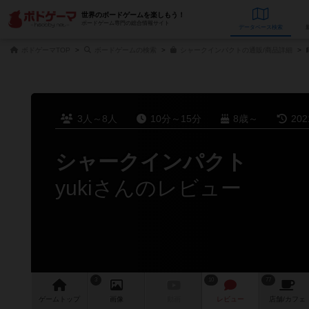
世界のボードゲームを楽しもう！
ボードゲーム専門の総合情報サイト
データベース
検
ボドゲーマTOP
ボードゲームの検索
シャークインパクトの通販/商品詳細
3人～8人
10分～15分
8歳～
20
シャークインパクト
yukiさんのレビュー
3
10
77
ゲーム
トップ
画像
動画
レビュー
店舗/
カフェ