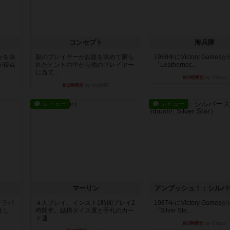
コンセプト
海兵隊
かを決
親のプレイヤーがお題を決めて限ら
1988年にVictory Game
が得点
れたヒントの中から他のプレイヤー
『Leathernec...
に当て...
約2時間前
by Chaco
約2時間前
by mob567
レビュー
レビュー
マーリン
アンブッシュ！：シルバ
オラパ
４人プレイ。インスト1時間プレイ2
1987年にVictory Game
まし
時間半。結構ダイス運と手札のカー
『Silver Sta...
ド運...
約3時間前
by Chaco