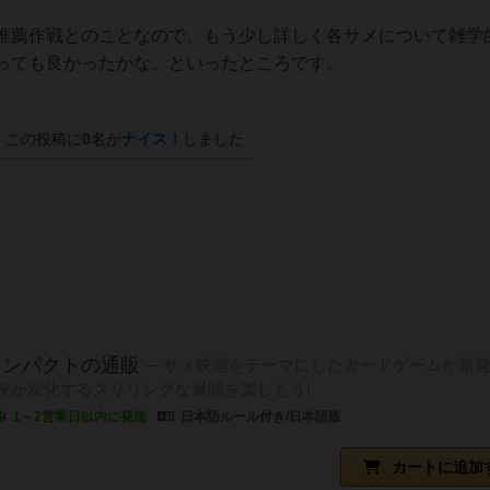
薦作戦とのことなので、もう少し詳しく各サメについて雑学
っても良かったかな、といったところです。
この投稿に
0
名が
ナイス！
しました
インパクトの通販
サメ映画をテーマにしたカードゲームが新発売
況が変化するスリリングな展開を楽しもう!
1～2営業日以内に発送
日本語ルール付き/日本語版
カートに追加