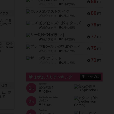
88
PT
紹介文なし
1件の投稿
ガルフストライク
80
エコロジ（エコロジカルファクトリー）
PT
紹介文あり
1件の投稿
が、作者
モズビ－ズ・レイダ－ズ
79
たのでプ
PT
紹介文あり
1件の投稿
リー対グラント
77
PT
紹介文あり
1件の投稿
ブレーキング・アウェイ
75
PT
紹介文あり
4件の投稿
ザ・フラッド
71
PT
紹介文なし
1件の投稿
お気に入りランキング
トップ50
Splendor
精霊回路ドライヴCtrl-Z／ゼロ 拡張10^60「那由多」
1
宝石の煌き
位
4040名
）は、基
まで
Die Siedler von Catan
2
カタン
位
3616名
Dominion
ドミニオン