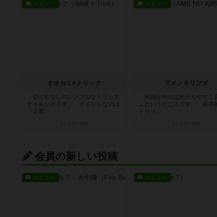
レビュー
レビュー
オオカミ×トリック
アメノキリフダ
切り札なしのシンプルなトリック
何回かやればわかりやすく
テイキングです。 ポイントなのは
ムというところです。 基本
「２着...
トリッ...
3ヶ月前
の投稿
3ヶ月前
の投稿
会員の新しい投稿
レビュー
レビュー