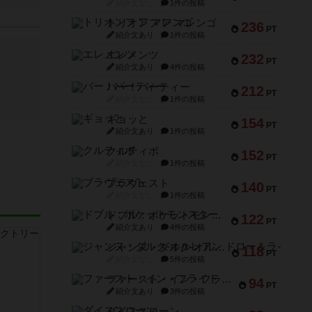
紹介文なし
1件の投稿
トリオンフ ア マレンゴ
236
PT
紹介文あり
1件の投稿
エレメンツ
232
PT
紹介文あり
4件の投稿
バー！パーティー
212
PT
紹介文なし
1件の投稿
ギョッと
154
PT
紹介文あり
1件の投稿
クルティボ
152
PT
紹介文なし
1件の投稿
ブラヴェスト
140
PT
紹介文なし
1件の投稿
ドブル：ポケットモンスター
122
PT
紹介文あり
4件の投稿
ジャンヌ・ダルク-オルレアン ドロー＆ライト
118
PT
紹介文なし
5件の投稿
ファースト・イン・フライト
94
PT
紹介文あり
3件の投稿
ダイススローン