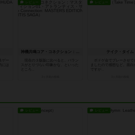
レビュー
レビュー
神機共鳴コア・コネクション：マスターズ・エディション01・アトランティス・サーガ
テイク・タイム
良ゲー
現在の３版版に比べると、バラン
ボドゲ会でプレーさせて
的には
スがとりづらい印象かな、といった
ましたので感想など。面白
ところ...
ですが...
3ヶ月前
の投稿
3ヶ月前
の投稿
レビュー
レビュー