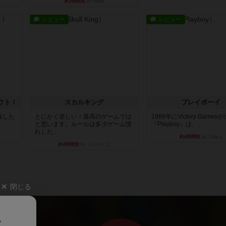
約3時間前
by oliber
レビュー
レビュー
ウト！
スカルキング
プレイボーイ
出版した
とにかく楽しい！最高のゲームでは
1986年にVictory Game
と思います。ルールは多少ゲーム慣
『Playboy』は、...
れした...
約4時間前
by Chaco
約4時間前
by ジェイとと
閉じる
、