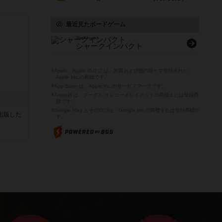
最近見たボードゲーム
Shark Impact
シャークインパクト
※Apple、Apple のロゴ は、米国および他の国々で登録された
Apple Inc.の商標です。
※App Store は、Apple Inc.のサービスマークです。
※Android は、グーグル インコーポレイテッドの商標または登録商
標です。
※Google Play とそのロゴは、Google Inc.の商標または登録商標で
sが出版した
す。