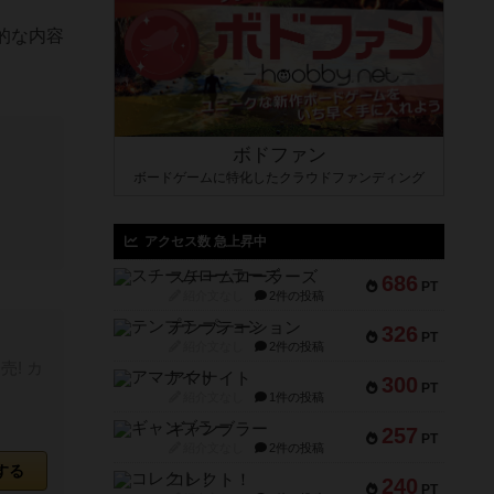
的な内容
ボドファン
ボードゲームに特化したクラウドファンディング
アクセス数 急上昇中
スチームローラーズ
686
PT
紹介文なし
2件の投稿
テンプテーション
326
PT
紹介文なし
2件の投稿
! カ
アマナイト
300
PT
紹介文なし
1件の投稿
ギャンブラー
257
PT
紹介文なし
2件の投稿
する
コレクト！
240
PT