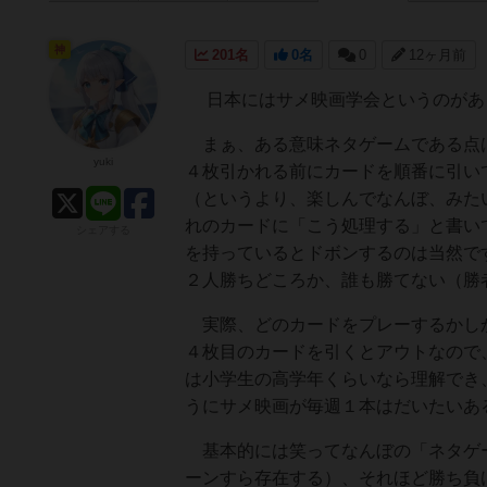
神
201名
0名
0
12ヶ月前
日本にはサメ映画学会というのがあ
まぁ、ある意味ネタゲームである点は
yuki
４枚引かれる前にカードを順番に引い
（というより、楽しんでなんぼ、みた
れのカードに「こう処理する」と書い
シェアする
を持っているとドボンするのは当然で
２人勝ちどころか、誰も勝てない（勝
実際、どのカードをプレーするかしか
４枚目のカードを引くとアウトなので
は小学生の高学年くらいなら理解でき
うにサメ映画が毎週１本はだいたいあ
基本的には笑ってなんぼの「ネタゲー
ーンすら存在する）、それほど勝ち負