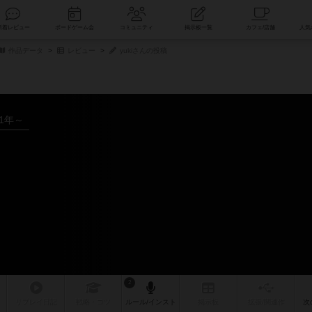
索
新着レビュー
ボードゲーム会
コミュニティ
掲示板一覧
作品データ
レビュー
yukiさんの投稿
21年～
2
リプレイ
日記
戦略
・コツ
ルール
/インスト
掲示板
拡張/関連
作
次