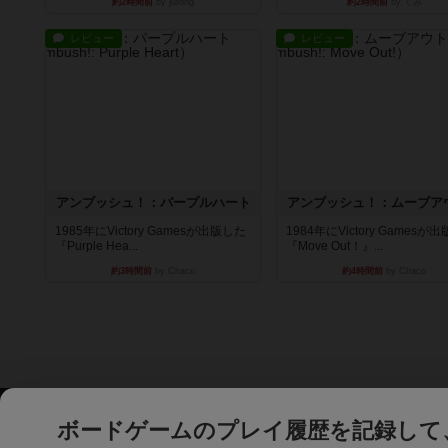
約2時間前
by jurong
約2時間前
by くみ
レビュー
レビュー
アンブッシュ！：パープルハート
アンブッシュ！：ムーブア
1985年にVictory Gamesが出版した
1984年にVictory Gamesが
『Purple Hea...
『Move Out！』...
約3時間前
by Chaco
約4時間前
by Chaco
ボードゲームのプレイ履歴を記録して