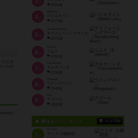
3
位
2528名
Battle Line
4
バトルライン
位
2377名
Terraforming Mars
5
テラフォーミングマーズ
位
2370名
6 nimmt!
6
ニムト
位
2201名
いただき
Carcassonne
かったの
7
カルカソンヌ
位
2190名
Wingspan
8
ウイングスパン
位
2149名
Azul
9
アズール
位
1903名
興味ありランキング
トップ50
SCYTHE
1
サイズ -大鎌戦役-
位