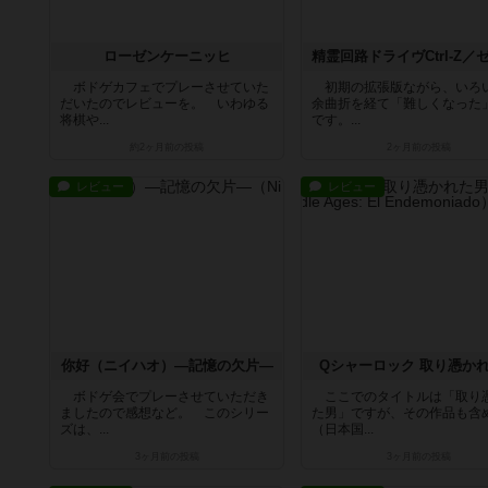
ローゼンケーニッヒ
ボドゲカフェでプレーさせていた
初期の拡張版ながら、いろ
だいたのでレビューを。 いわゆる
余曲折を経て「難しくなった
将棋や...
です。...
約2ヶ月前
の投稿
2ヶ月前
の投稿
レビュー
レビュー
你好（ニイハオ）―記憶の欠片―
Qシャーロック 取り憑か
ボドゲ会でプレーさせていただき
ここでのタイトルは「取り
ましたので感想など。 このシリー
た男」ですが、その作品も含
ズは、...
（日本国...
3ヶ月前
の投稿
3ヶ月前
の投稿