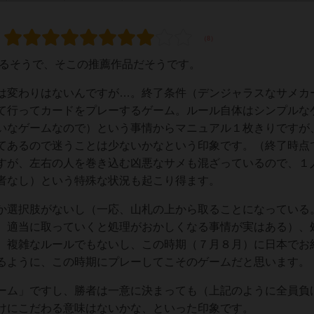
るそうで、そこの推薦作品だそうです。
変わりはないんですが…。終了条件（デンジャラスなサメカ
て行ってカードをプレーするゲーム。ルール自体はシンプルな
いなゲームなので）という事情からマニュアル１枚きりですが
てあるので迷うことは少ないかなという印象です。（終了時点
すが、左右の人を巻き込む凶悪なサメも混ざっているので、１
者なし）という特殊な状況も起こり得ます。
選択肢がないし（一応、山札の上から取ることになっている
、適当に取っていくと処理がおかしくなる事情が実はある）、
、複雑なルールでもないし、この時期（７月８月）に日本でお
るように、この時期にプレーしてこそのゲームだと思います。
ム」ですし、勝者は一意に決まっても（上記のように全員負
けにこだわる意味はないかな、といった印象です。