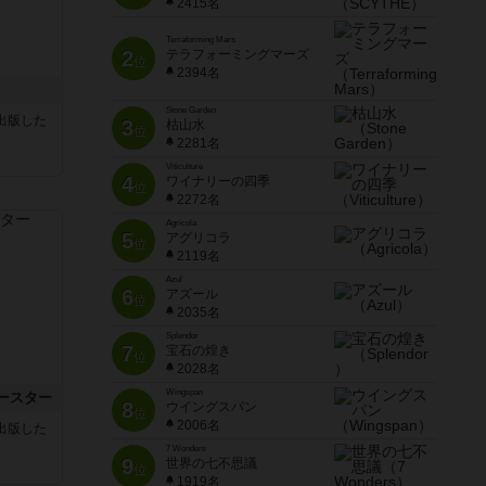
2415名
Terraforming Mars
2
テラフォーミングマーズ
位
2394名
Stone Garden
sが出版した
3
枯山水
位
2281名
Viticulture
4
ワイナリーの四季
位
2272名
Agricola
5
アグリコラ
位
2119名
Azul
6
アズール
位
2035名
Splendor
7
宝石の煌き
位
2028名
Wingspan
ースター
8
ウイングスパン
位
2006名
sが出版した
7 Wonders
9
世界の七不思議
位
1919名