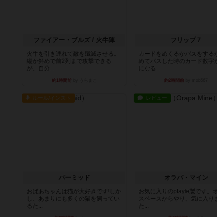
ファイアー・ブルズ / 火牛陣
フリップ７
火牛を引き連れて敵を殲滅させる。
カードをめくるかパスをする
縦か斜めで前2列まで攻撃できる
めてパスした時のカード数字
が、自分...
になる...
約1時間前
by うらまこ
約2時間前
by mob567
ルール/インスト
レビュー
パーミッド
オラパ・マイン
おばあちゃんは猫が大好きです!しか
お気に入りのplayte製です。
し、あまりにも多くの猫を飼ってい
スペースからやり、気に入り
るた...
た...