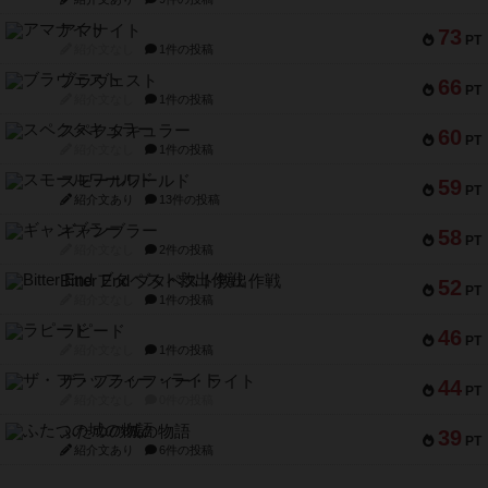
アマナイト
73
PT
紹介文なし
1件の投稿
ブラヴェスト
66
PT
紹介文なし
1件の投稿
スペクタキュラー
60
PT
紹介文なし
1件の投稿
スモールワールド
59
PT
紹介文あり
13件の投稿
ギャンブラー
58
PT
紹介文なし
2件の投稿
Bitter End ブタペスト救出作戦
52
PT
紹介文なし
1件の投稿
ラピード
46
PT
紹介文なし
1件の投稿
ザ・フラッフィー・ライト
44
PT
紹介文なし
0件の投稿
ふたつの城の物語
39
PT
紹介文あり
6件の投稿