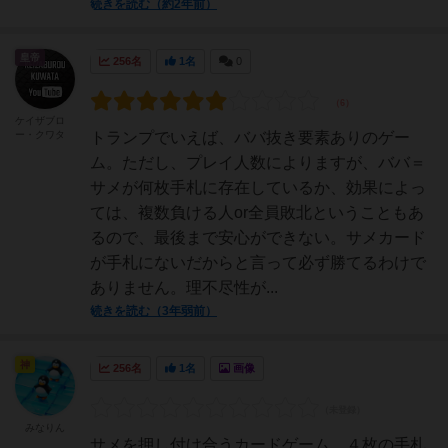
続きを読む（約2年前）
皇帝
256名
1名
0
ケイザブロ
ー・クワタ
トランプでいえば、ババ抜き要素ありのゲー
ム。ただし、プレイ人数によりますが、ババ＝
サメが何枚手札に存在しているか、効果によっ
ては、複数負ける人or全員敗北ということもあ
るので、最後まで安心ができない。サメカード
が手札にないだからと言って必ず勝てるわけで
ありません。理不尽性が...
続きを読む（3年弱前）
神
256名
1名
画像
みなりん
サメを押し付け合うカードゲーム。４枚の手札