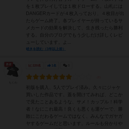
を１枚プレイしては１枚ドローする。山札には
DANGERカードが４枚入っており、４枚目が出
たらゲーム終了。各プレイヤーが持っているサ
メカードの効果を解決して、生き残ったら勝利
する。自分のブログでもう少しだけ詳しくレビ
ューしています。よ...
続きを読む（3年以上前）
勇者
220名
1名
0
ちくわ
初版を購入、5人でプレイ済み。久々にジャケ
買いした作品です。蓋を開けてみれば、どこか
で見たことあるような、サメ！カップル！科学
者！なにこれ最高！良くも悪くも運ゲーで、勝
敗にこだわるゲームではなく、みんなでガヤガ
ヤするゲームだと思います。ルールも分かりや