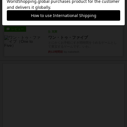
アンダー・ザ・テーブラー
笑えるバカゲームを集めているライトゲーマーと
してのレビューです。正体隠...
約11時間前
by toyota
レビュー
充実
ワン・トゥ・ファイブ
とにかくお手軽にすき間時間をうめるゲームとし
て重宝するゲームです。いわ...
約12時間前
by nabekoh