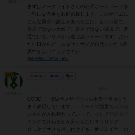
稲妻老人
まずはアークライトさんの公式ホームページを
ご覧になる事をお勧め致します。このゲームに
こんな奥深い設定があったとは。という訳で、
普通ではない天候で、普通ではない環境で、普
通ではないサメから逃げ惑うゲームです。だい
たい口からビームを吐くサメが自然にいたら世
界中が大パニックですか...
続きを読む（4年以上前）
仙人
488名
4名
0
四十万五十六
GOOD！・B級サメサバイバルホラー映画をう
まく表現しています。・カードの効果でガンガ
ン手札が入れ替わっていって、そしてどのタイ
ミングで終わるかが分からないスリリング！・
せっかくサメを押し付けても、他プレイヤーの