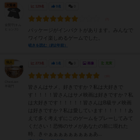
大賢者
129名
0名
0
金賢守(キム
ヒョンス)
パッケージがインパクトがあります。みんなで
ワイワイ楽しめるゲームでした。
続きを読む（約2年前）
仙人
273名
1名
0
画像
充実
ChezLien
半蔵門
皆さんはサメ、好きですか？私は大好きで
す！！！！皆さんはサメ映画は好きですか？私
は大好きです！！！！！皆さんはB級サメ映画
は好きですか？私は愛しています！！！！！あ
えて多く考えずにこのゲームをプレーしてみて
ください！恐怖のサメがあなたの前に現れた
時、きゃぁぁぁぁぁぁぁぁぁあ...