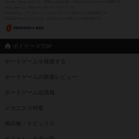
※Apple、Apple のロゴ は、米国および他の国々で登録されたApple Inc.の商標です。
※App Store は、Apple Inc.のサービスマークです。
※Android は、グーグル インコーポレイテッドの商標または登録商標です。
※Google Play とそのロゴは、Google Inc.の商標または登録商標です。
ボドゲーマTOP
ボードゲームを検索する
ボードゲームの新着レビュー
ボードゲーム会情報
メカニクス特集
掲示板・トピックス