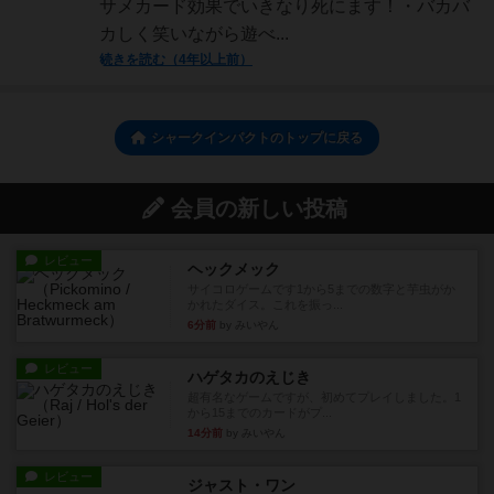
サメカード効果でいきなり死にます！・バカバ
カしく笑いながら遊べ...
続きを読む（4年以上前）
シャークインパクトのトップに戻る
会員の新しい投稿
レビュー
ヘックメック
サイコロゲームです1から5までの数字と芋虫がか
かれたダイス。これを振っ...
6分前
by みいやん
レビュー
ハゲタカのえじき
超有名なゲームですが、初めてプレイしました。1
から15までのカードがプ...
14分前
by みいやん
レビュー
ジャスト・ワン