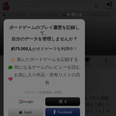
ログイン
閉じる
ボドゲーマTOP
ボードゲームの検索
シャークインパクトの通販/商品詳細
ボードゲームのプレイ履歴を記録し
て、
シャークインパクト
自分のデータを管理しませんか？
10件のレビュー
約75,000人
がボドゲーマを利用中！
遊んだボードゲームを記録する
3
10
77
トップ
画像
動画
レビュー
カフェ
気になるゲームのレビューを読む
お気に入り作品・所有リストの共
神
183名
1名
2
充実
有
ログイン / 会員登録（10秒）
てう
500種類以上のボードゲームを遊んできた経験
Google
X
をもとにレビューしています。【遊んで感じた
面白い点・魅力】と【気になったポイント】を
Apple
Facebook