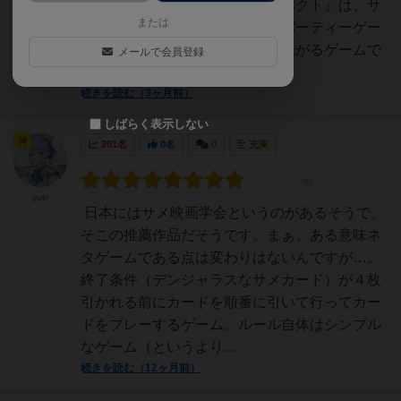
まとめました。『シャークインパクト』は、サ
または
メカードを押しつけ合う絶叫系パーティーゲー
ム！サメを押し付け合って盛り上がるゲームで
メールで会員登録
す。【遊んで感じた面...
続きを読む（3ヶ月前）
しばらく表示しない
神
201名
0名
0
充実
yuki
日本にはサメ映画学会というのがあるそうで、
そこの推薦作品だそうです。まぁ、ある意味ネ
タゲームである点は変わりはないんですが…。
終了条件（デンジャラスなサメカード）が４枚
引かれる前にカードを順番に引いて行ってカー
ドをプレーするゲーム。ルール自体はシンプル
なゲーム（というより...
続きを読む（12ヶ月前）