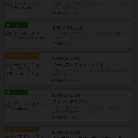
まぁ面白かった‼️よくテレビとかのバラエティなん
かで、お題がわからずに...
19分前
by みいやん
レビュー
ピタッコカルタ
ボドゲ相席会でプレイしましたひらがなが書かれ
たカードを2枚まで手をつけ...
27分前
by みいやん
ルール/インスト
画像付き
充実
ノームズ・アット・ナイト
ベネボレンス女王は、忠実な臣民を称えるための
祝宴を開こうとしています。...
約1時間前
by jurong
レビュー
画像付き
充実
フラットアイアン
1~2人に限定された、エンジンビルド系のシステ
ム選んだ企業ボードに街で...
約2時間前
by あくり
ルール/インスト
画像付き
充実