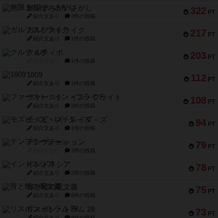
無限まちがいさがし
322
PT
紹介文あり
2件の投稿
ガルフストライク
217
PT
紹介文あり
1件の投稿
クルティボ
203
PT
紹介文なし
1件の投稿
1809
112
PT
紹介文あり
1件の投稿
ファースト・イン・フライト
108
PT
紹介文あり
3件の投稿
モズビ－ズ・レイダ－ズ
94
PT
紹介文あり
1件の投稿
テンプテーション
79
PT
紹介文なし
2件の投稿
インドネシア
78
PT
紹介文あり
2件の投稿
宵と暁の呪文書
75
PT
紹介文あり
8件の投稿
リスボン・トラム 28
73
PT
紹介文あり
9件の投稿