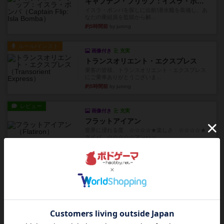
キャプテン・フリップ：イスラ・ボンバ
イスラ・ボンバを探しに出航!潜水艦を装備し、あ
なたの乗組員を監獄から解...
約5時間前
by jurong
ルール/インスト
画像付き
充実
トランスオリエント・エクスプレス
乗客の皆様、トランスオリエント・エクスプレス
にご乗車ありがとうございま...
約5時間前
by jurong
レビュー
画像付き
充実
フラットアイアン
世界に浸れる度 ☆☆☆☆★楽しさ ☆☆☆☆★
タイパ ☆☆☆☆☆マンハッ...
約7時間前
by DKnewyork
レビュー
花火：スターマイン
自分のカードは見えず他のプレイヤーのカードが
見える状態でカードを教えた...
約8時間前
by mob567
レビュー
充実