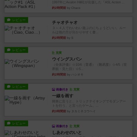
1997年にAvalon Hill社が出版した『ASL Action ...
約2時間前
by Chaco
レビュー
チャオチャオ
３～４人でわいわい遊ぶのにちょうどいい。ルー
ルは他の方が分かりやすく書...
約2時間前
by S
レビュー
充実
ウイングスパン
（全体評価）☆10/6（普通）（難易度）☆4/5（世
界観・見た目）☆5...
約2時間前
by ハシオキ
レビュー
画像付き
充実
一線を画す
簡単に言うと、トリックテイキングでモダンアー
トを行う、と言ったゲーム。...
約3時間前
by タカミネコウヘイ
レビュー
画像付き
充実
しあわせのいと