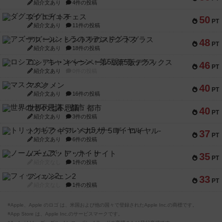
紹介文あり
4件の投稿
ダグエイトチェス
50
PT
紹介文あり
11件の投稿
アズール：シントラのステンドグラス
48
PT
紹介文あり
18件の投稿
ロシアン・キャンペーン：第5版デラックス
46
PT
紹介文あり
0件の投稿
マスクメン
40
PT
紹介文あり
16件の投稿
世界の七不思議：都市
40
PT
紹介文あり
3件の投稿
トリックギア - ペルソナ5 ザ・ロイヤル-
37
PT
紹介文あり
6件の投稿
ノームズ・アット・ナイト
35
PT
紹介文なし
1件の投稿
フィッシェン2
33
PT
紹介文なし
1件の投稿
※Apple、Apple のロゴ は、米国および他の国々で登録されたApple Inc.の商標です。
※App Store は、Apple Inc.のサービスマークです。