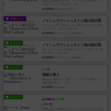
舞台は全寮制の女子高。プレイヤーは探偵サイド
と犯人サイドに分かれて、探...
約3時間前
by タカミネコウヘイ
戦略やコツ
ノイシュヴァンシュタイン城の設計図
どうにも上手くあれもこれも満たせるようには置
けないので、入口の除去と入...
約4時間前
by オグランド（Oguland）
レビュー
ノイシュヴァンシュタイン城の設計図
ボードゲームを1,000個以上持っているユーザー視
点で良かった点と悪か...
約4時間前
by オグランド（Oguland）
レビュー
充実
海賊と商人
舞台は17世紀カリブ海！ プレイヤーは船長として
1隻の船を駆り・・17...
約5時間前
by yuishi
レビュー
画像付き
充実
パーラ
率直に遊んだ感想を言う！トリックテイキング(ﾄﾘ