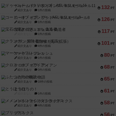
ドゥームド・バタリオンズ：ASLモジュール11
132
PT
紹介文あり
1件の投稿
コード・オブ・ブシドー：ASLモジュール8
126
PT
紹介文あり
1件の投稿
宝石の煌き：デュエル 偽造者
117
PT
紹介文なし
1件の投稿
クランク! ：冒険者たち（拡張）
101
PT
紹介文あり
4件の投稿
マーケットフレッシュ
80
PT
紹介文あり
1件の投稿
クロス・オブ・アイアン
68
PT
紹介文あり
3件の投稿
ふたつの街の物語
65
PT
紹介文あり
18件の投稿
とうほうの！
61
PT
紹介文なし
1件の投稿
メメントオンラインタクティクス
58
PT
紹介文あり
4件の投稿
ブリックス
56
PT