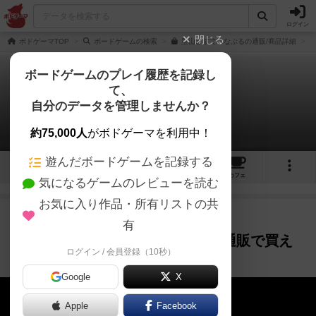
ログイン
閉じる
ボドゲーマTOP
ボードゲームの検索
里山さすてぃなぶるの通販/商品詳細
ボードゲームのプレイ履歴を記録し
て、
里山さすてぃなぶる
自分のデータを管理しませんか？
2件の動画
約75,000人
がボドゲーマを利用中！
遊んだボードゲームを記録する
9
2
2
1
トップ
画像
動画
レビュー
カフェ
気になるゲームのレビューを読む
お気に入り作品・所有リストの共
作品紹介
52:08～
約6年前
有
【きたこしチャンネル】第３回＊通販で買え
ログイン / 会員登録（10秒）
るボードゲームを紹介する生配信
Google
X
Apple
Facebook