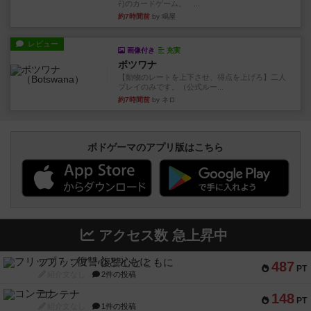
ﾃ)のカードゲーム。 ...
約7時間前
by 鳴屋
レビュー
画像付き
充実
ボツワナ
【動物のレートを上下させ、得点を上げろ】二人
プレイのみです。（公式ルー...
約7時間前
by ネロ
ボドゲーマのアプリ版はこちら
アクセス数 急上昇中
フリップ７：復讐心とともに
487
PT
紹介文なし
2件の投稿
コンテナ
148
PT
紹介文なし
1件の投稿