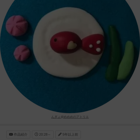
んぎょ@めめめのアトリエ
作品紹介
20:28～
5年以上前