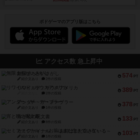
約18時間前
by みいやん
ボドゲーマのアプリ版はこちら
アクセス数 急上昇中
無限まちがいさがし
574
PT
紹介文あり
2件の投稿
リワイルド：サウスアメリカ
389
PT
紹介文なし
2件の投稿
アンダー・ザ・テーブラー
378
PT
紹介文あり
1件の投稿
宵と暁の呪文書
133
PT
紹介文あり
8件の投稿
セミファイナル ～お前はまだ生きている～
103
PT
紹介文あり
1件の投稿