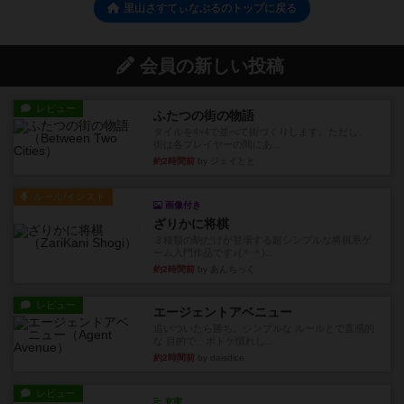
里山さすてぃなぶるのトップに戻る
会員の新しい投稿
レビュー
ふたつの街の物語
タイルを4×4で並べて街づくりします。ただし、
街は各プレイヤーの間にあ...
約2時間前
by ジェイとと
ルール/インスト
画像付き
ざりかに将棋
３種類の駒だけが登場する超シンプルな将棋系ゲ
ーム入門作品です♪(＾＾)...
約2時間前
by あんちっく
レビュー
エージェントアベニュー
追いついたら勝ち。シンプルな ルールとで直感的
な 目的で、ボドゲ慣れし...
約2時間前
by daisdice
レビュー
充実