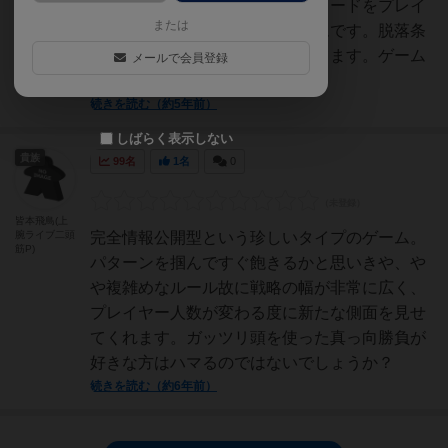
う。▼ゲームの概要１つの山にカードをプレイ
または
して、外来種を絶滅させるゲームです。脱落条
件もあり、最終的に残っても勝てます。ゲーム
メールで会員登録
は指定された形で山札...
続きを読む（約5年前）
しばらく表示しない
貴族
99名
1名
0
皆本飛鳥(上
腕ライブ二頭
完全情報公開型という珍しいタイプのゲーム。
筋P)
パターンを掴んですぐ飽きるかと思いきや、や
や複雑めなルール故に戦略の幅が非常に広く、
プレイヤー人数が変わる度に新たな側面を見せ
てくれます。ガッツリ頭を使った真っ向勝負が
好きな方はハマるのではないでしょうか？
続きを読む（約6年前）