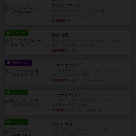
ウイングスパン
期待値を上げすぎた、というのが正直な感想。２
人で何度かプレイ。ここでも...
約3時間前
by S
レビュー
街コロ通
街コロとの違いは初めから二つサイコロを振れる
など、少しの違いはあるけれ...
約8時間前
by くみ
戦略やコツ
ニューオールド
ゲーム終了時に、「オールドカードとニューカー
ドのどちらもある」 状態に...
約9時間前
by オグランド（Oguland）
レビュー
ニューオールド
ボードゲームを1,000個以上持っているユーザー視
点で良かった点と悪か...
約9時間前
by オグランド（Oguland）
レビュー
デクリプト
プレイ感がしっかりしてるから、超ボードゲーム
やったなって感じ。パーティ...