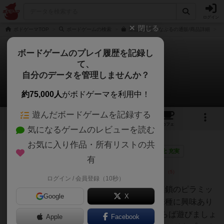
ログイン
閉じる
ボドゲーマTOP
ボードゲームの検索
里山さすてぃなぶるの通販/商品詳細
ボードゲームのプレイ履歴を記録し
て、
里山さすてぃなぶる
自分のデータを管理しませんか？
2件のレビュー
約75,000人
がボドゲーマを利用中！
遊んだボードゲームを記録する
9
2
2
1
トップ
画像
動画
レビュー
カフェ
気になるゲームのレビューを読む
お気に入り作品・所有リストの共
神
104名
1名
0
画像
充実
有
ログイン / 会員登録（10秒）
atckt
生物は履修していますか？食物連鎖のピラミッ
Google
X
ドは分かりますか？在来種に外来種に興味あり
ますか？擬人化はOKですか？ならば遊びましょ
Apple
Facebook