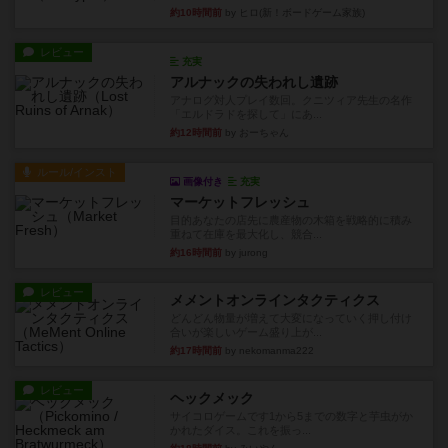
約10時間前
by ヒロ(新！ボードゲーム家族)
レビュー
充実
アルナックの失われし遺跡
アナログ対人プレイ数回。クニツィア先生の名作
「エルドラドを探して」にあ...
約12時間前
by おーちゃん
ルール/インスト
画像付き
充実
マーケットフレッシュ
目的あなたの店先に農産物の木箱を戦略的に積み
重ねて在庫を最大化し、競合...
約16時間前
by jurong
レビュー
メメントオンラインタクティクス
どんどん物量が増えて大変になっていく押し付け
合いが楽しいゲーム盛り上が...
約17時間前
by nekomanma222
レビュー
ヘックメック
サイコロゲームです1から5までの数字と芋虫がか
かれたダイス。これを振っ...