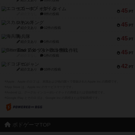
紹介文あり
1件の投稿
エコーズ・オブ・タイム
45
PT
紹介文なし
8件の投稿
スカルキング
45
PT
紹介文あり
12件の投稿
海兵隊
45
PT
紹介文あり
1件の投稿
Bitter End ブタペスト救出作戦
45
PT
紹介文なし
1件の投稿
ドコジャン
42
PT
紹介文あり
10件の投稿
※Apple、Apple のロゴ は、米国および他の国々で登録されたApple Inc.の商標です。
※App Store は、Apple Inc.のサービスマークです。
※Android は、グーグル インコーポレイテッドの商標または登録商標です。
※Google Play とそのロゴは、Google Inc.の商標または登録商標です。
ボドゲーマTOP