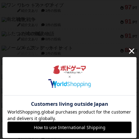
ワン・トゥ・ファイブ
97
PT
紹介文あり
1件の投稿
南北戦争
91
PT
紹介文あり
1件の投稿
ふたつの城の物語
91
PT
紹介文あり
6件の投稿
ノームズ・アット・ナイト
88
PT
紹介文なし
1件の投稿
マーリン
76
PT
紹介文あり
6件の投稿
フラットアイアン
75
PT
紹介文なし
2件の投稿
トランスオリエント・エクスプレス
70
PT
紹介文なし
1件の投稿
アンブッシュ！：ムーブアウト！
59
PT
紹介文あり
1件の投稿
キャプテン・フリップ：イスラ・ボンバ
51
PT
紹介文なし
2件の投稿
ガルフストライク
46
PT