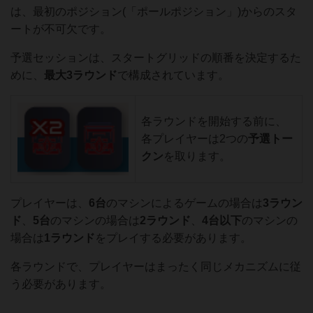
は、最初のポジション(「ポールポジション」)からのスタ
ートが不可欠です。
予選セッションは、スタートグリッドの順番を決定するた
めに、
最大
3ラウンド
で構成されています。
各ラウンドを開始する前に、
各プレイヤーは2つの
予選トー
クン
を取ります。
プレイヤーは、
6台
のマシンによるゲームの場合は
3ラウン
ド
、
5台
のマシンの場合は
2ラウンド
、
4台以下
のマシンの
場合は
1ラウンド
をプレイする必要があります。
各ラウンドで、プレイヤーはまったく同じメカニズムに従
う必要があります。