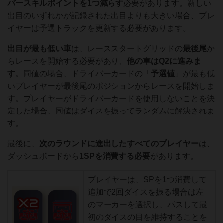
バースキルポイントを1つ減らす
必要があります。新しい
出目のいずれかが記録された出目よりも大きい場合、プレ
イヤーは予選トラックを更新する必要があります。
出目が最も低い車
は、レーススタートグリッドの
最後尾
か
らレースを開始する必要があり、
他の車はQ2に進みま
す
。同値の場合、ドライバーカードの「
予選値
」が最も低
いプレイヤーが最後尾のポジションからレースを開始しま
す。プレイヤーがドライバーカードを使用しないことを決
定した場合、同値はダイスを振ってランダムに解決されま
す。
最後に、
次のラウンドに
進出
したすべてのプレイヤー
は、
ダッシュボードから
1
SPを消費する必要
があります。
プレイヤーは、SPを1つ消費して
追加で2回ダイスを振る場合は左
のマーカーを選択し、パスして最
初のダイスの目を維持することを