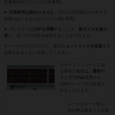
りません
(セクション5.1を参照)。
►
天候条件は変わりません
、そのため天候ロールをする
必要はありません(セクション8を参照)。
► プレイヤーは
1SPを消費
することで、
紫ダイスを
振り
直し
、高い方の出目を維持することができます。
オーバーテイクのたびに、
ポジショントラックを更新
する
必要があることに注意してください。
スタートストレートにあ
る茶色の破線は、
最初の
ラップでのみ
使用され、
以降のレース中は使用さ
れなくなります。
レーススタート時に、
青の車は紫ダイスを振