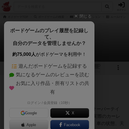
ログイン
閉じる
ボドゲーマTOP
ボードゲームの検索
ポール・ポジション
ルール/インス
ボードゲームのプレイ履歴を記録し
て、
ポール・ポジション
自分のデータを管理しませんか？
jurongさんのルール/インスト
約75,000人
がボドゲーマを利用中！
遊んだボードゲームを記録する
1
トップ
画像
動画
レビュー
カフェ
気になるゲームのレビューを読む
お気に入り作品・所有リストの共
155名
4名
0
約1年前
有
1. 導入
ログイン / 会員登録（10秒）
ポールポジションでは、ピットストップ、オーバーテイ
Google
X
ク、衝突、イエローフラッグ、DRSなど、実際のカーレ
ースのあらゆる側面を試すことができます。車の状態、天
Apple
Facebook