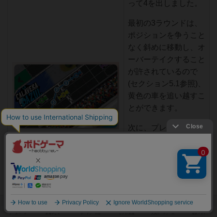
って4を出しました。
最初の3ラウンドは、
ポジションを争うこと
なく斜めに移動し、オ
ーバーテイクすること
が許されているので
(セクション5.1参照)、
黄色の車を追い越すこ
とができます。
次に、プレイヤーはポ
ジショントラックを更
新します。最初のラッ
プ中には、すべての車
が茶色の破線をカウン
トに入れる必要がある
ことを確認してくださ
い。