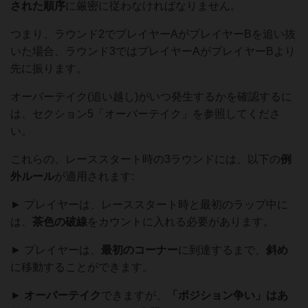
された順序
に厳密に従わなければなりません。
つまり、ラウンド2でプレイヤーAがプレイヤーBを追い抜
いた場合、ラウンド3ではプレイヤーAがプレイヤーBより
先に振ります。
オーバーテイク(追い越し)がいつ発生するかを確認するに
は、セクション5「オーバーテイク」を参照してくださ
い。
これらの、レーススタート時の3ラウンドには、以下の
例
外ルール
が適用されます:
► プレイヤーは、レーススタート時と最初のラップ中に
は、
茶色の破線
をカウントに入れる必要があります。
► プレイヤーは、
最初のコーナー
に到達するまで、
斜め
に移動することができます。
►
オーバーテイク
できますが、
「ポジション争い」はあ