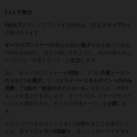
3.1.1 予選Q1
5台以下
のマシンでプレイする場合は、Q1を
スキップ
する
必要があります。
すべてのプレイヤー
(順番は任意)が
黒ダイス
を振って各自
の出目を記録し、以下の例に示すように、自分の色のキュ
ーブ1つを「予選トラック」に配置します。
次に、すべてのプレイヤーが
同時
に、2つの
予選トークン
のうち1つを選択
して、
1ドライバースキルポイント(SP)を
消費
して
2回の「追加のダイスロール」
を行うか、
パス
す
ることを選ぶかを示します。すべてのプレイヤーがやりた
いことを選択すると、すべての予選トークンを
公開
しま
す。
ドライバースキルポイントを1つ消費することを選択した
人は、黒ダイスを再び
2回振り
、ダッシュボードで
ドライ