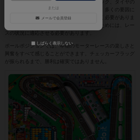
候条件、残り周回数、コース上のトラフィック、タイヤの
または
状態、そしてもちろんライバルの戦略など、多くの要因に
応じて、どの戦略を使用するかを知っておく必要がありま
メールで会員登録
す。戦略を賢く選択し、最大の利益を得るためには、レー
スの状況に適応させる必要があります。
しばらく表示しない
ポールポジションでは、本物のモーターレースの楽しさと
興奮をすべて感じることができます。チェッカーフラッグ
が振られるまで、勝利は確実ではありません。