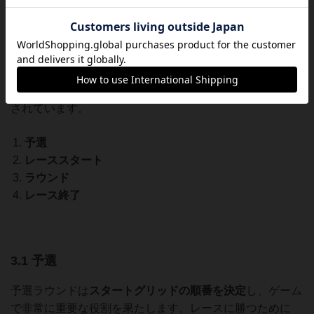
►
タイヤ選択トークン4つ
(白、赤、緑、青の4色)(H)。
3. プレイのシーケンス
ポールポジションのレースは、次の4つのフェーズで構成
されています。
予選
レーススタート
ラウンド
レース終了
3.1 予選
予選ラウンドは
スタートグリッドの順番を決定
し、ゲーム
で非常に重要な役割を果たします。レースに勝つために