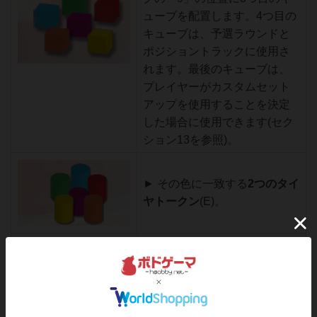
ューブを配置します。4つ目の
キューブは、予選ラウンドと
ポジショントラックに使用さ
れます。最後のキューブは、
プレイヤーがカスタムセット
アップを使用することを決定
した場合に使用できます(セク
ション13を参照)。
► その色に一致する
2つのタイ
ヤトークン
(E)。
► その色に一致する
予選トー
クン2つ
(G)。