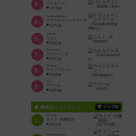
4
バトルライン
位
2378名
Terraforming Mars
5
テラフォーミングマーズ
位
2371名
6 nimmt!
6
ニムト
位
2202名
Carcassonne
7
カルカソンヌ
位
2191名
Wingspan
8
ウイングスパン
位
2150名
Azul
9
アズール
位
1903名
興味ありランキング
トップ50
SCYTHE
1
サイズ -大鎌戦役-
位
2415名
Terraforming Mars