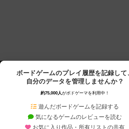
ボードゲームのプレイ履歴を記録して
自分のデータを管理しませんか？
約75,000人
がボドゲーマを利用中！
ボドゲーマTOP
ボードゲーム通販
遊んだボードゲームを記録する
気になるゲームのレビューを読む
ボードゲームを検索する
新作・再入荷情報
お気に入り作品・所有リストの共有
ボードゲームの新着レビュー
定番ボードゲームの通販