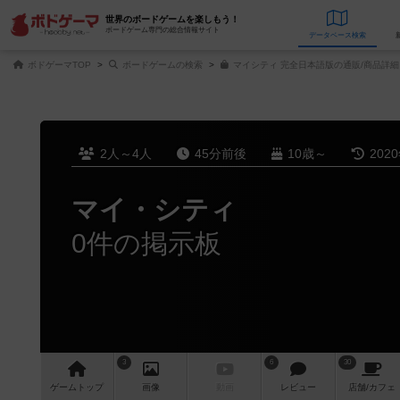
世界のボードゲームを楽しもう！
ボードゲーム専門の総合情報サイト
データベース
検
ボドゲーマTOP
ボードゲームの検索
マイシティ 完全日本語版の通販/商品詳細
2人～4人
45分前後
10歳～
202
マイ・シティ
0件の掲示板
3
6
30
ゲーム
トップ
画像
動画
レビュー
店舗/
カフェ