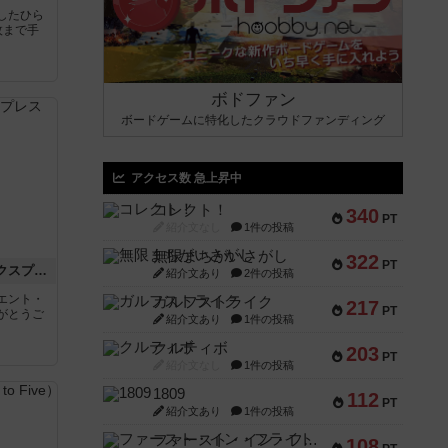
したひら
枚まで手
ボドファン
ボードゲームに特化したクラウドファンディング
アクセス数 急上昇中
コレクト！
340
PT
紹介文なし
1件の投稿
無限まちがいさがし
322
PT
トランスオリエント・エクスプレス
紹介文あり
2件の投稿
エント・
ガルフストライク
217
PT
がとうご
紹介文あり
1件の投稿
クルティボ
203
PT
紹介文なし
1件の投稿
1809
112
PT
紹介文あり
1件の投稿
ファースト・イン・フライト
108