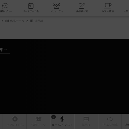
索
新着レビュー
ボードゲーム会
コミュニティ
掲示板一覧
作品データ
掲示板
0年～
1
リプレイ
日記
戦略
・コツ
ルール
/インスト
掲示板
拡張/関連
作
次