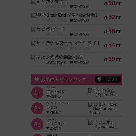
ギャンブラー
58
PT
紹介文なし
2件の投稿
Bitter End ブタペスト救出作戦
52
PT
紹介文なし
1件の投稿
ラピード
46
PT
紹介文なし
1件の投稿
ザ・フラッフィー・ライト
44
PT
紹介文なし
0件の投稿
ふたつの城の物語
39
PT
紹介文あり
6件の投稿
お気に入りランキング
トップ50
Splendor
1
宝石の煌き
位
4041名
Die Siedler von Catan
2
カタン
位
3616名
Dominion
3
ドミニオン
位
2529名
Battle Line