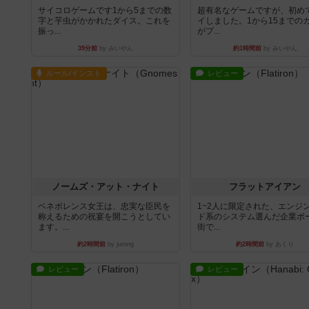
サイコロゲームです1から5までの数
超有名なゲームですが、初め
字と芋虫がかかれたダイス。これを
イしました。1から15までの
振っ...
がプ...
39分前
by みいやん
約1時間前
by みいやん
ルール/インスト
レビュー
ノームズ・アット・ナイト
フラットアイアン
ベネボレンス女王は、忠実な臣民を
1~2人に限定された、エンジ
称えるための祝宴を開こうとしてい
ド系のシステム選んだ企業ボ
ます。...
街で...
約2時間前
by jurong
約2時間前
by あくり
レビュー
レビュー