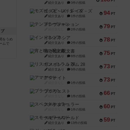
PT
紹介文あり
3件の投稿
モズビ－ズ・レイダ－ズ
94
PT
紹介文あり
1件の投稿
テンプテーション
79
PT
紹介文なし
2件の投稿
イブ
インドネシア
78
間をうめ
PT
紹介文あり
2件の投稿
ームで
宵と暁の呪文書
75
PT
紹介文あり
8件の投稿
リスボン・トラム 28
73
PT
紹介文あり
9件の投稿
アマナイト
73
PT
紹介文なし
1件の投稿
ブラヴェスト
66
PT
紹介文なし
1件の投稿
スペクタキュラー
60
PT
紹介文なし
1件の投稿
スモールワールド
59
PT
紹介文あり
13件の投稿