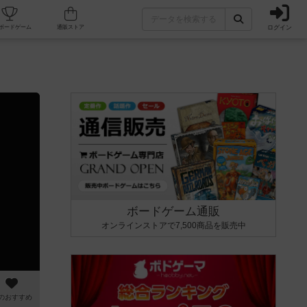
ログイン
カフェ/店舗
人気ボードゲーム
通販ストア
ボードゲーム通販
オンラインストアで7,500商品を販売中
のおすすめ