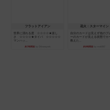
フラットアイアン
花火：スターマイン
世界に浸れる度 ☆☆☆☆★楽し
自分のカードは見えず他のプ
さ ☆☆☆☆★タイパ ☆☆☆☆☆
ーのカードが見える状態でカ
マンハッ...
教えた...
約7時間前
by DKnewyork
約9時間前
by mob567