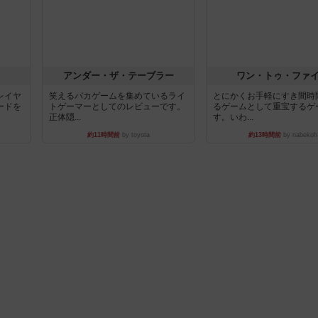
アンダー・ザ・テーブラー
ワン・トゥ・ファ
レイヤ
笑えるバカゲームを集めているライ
とにかくお手軽にすき間時
ードを
トゲーマーとしてのレビューです。
るゲームとして重宝するゲ
正体隠...
す。いわ...
約11時間前
by toyota
約13時間前
by nabekoh