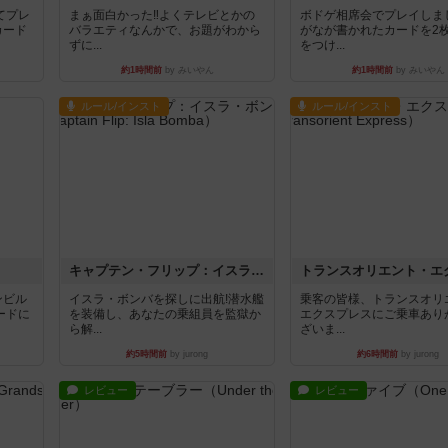
てプレ
まぁ面白かった‼️よくテレビとかの
ボドゲ相席会でプレイしま
カード
バラエティなんかで、お題がわから
がなが書かれたカードを2
ずに...
をつけ...
約1時間前
by みいやん
約1時間前
by みいやん
ルール/インスト
ルール/インスト
キャプテン・フリップ：イスラ・ボンバ
ンビル
イスラ・ボンバを探しに出航!潜水艦
乗客の皆様、トランスオリ
ードに
を装備し、あなたの乗組員を監獄か
エクスプレスにご乗車あり
ら解...
ざいま...
約5時間前
by jurong
約6時間前
by jurong
レビュー
レビュー