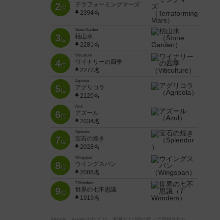
2
テラフォーミングマーズ
位
2394名
Stone Garden
3
枯山水
位
2281名
Viticulture
4
ワイナリーの四季
位
2272名
Agricola
5
アグリコラ
位
2120名
Azul
6
アズール
位
2034名
Splendor
7
宝石の煌き
位
2028名
Wingspan
8
ウイングスパン
位
2006名
7 Wonders
9
世界の七不思議
位
1919名
※Apple、Apple のロゴ は、米国および他の国々で登録された