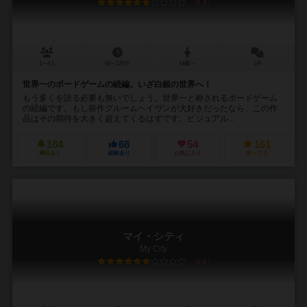
6.8
1～4人
60～120分
14歳～
1件
世界一のボードゲームの続編。いざ白銀の世界へ！
もう多くを語る必要も無いでしょう。世界一と称されるボードゲーム
の続編です。もし前作グルームヘイヴンが大好きだったなら、この作
品はその期待を大きく超えてくるはずです。ビジュアル...
184
68
54
161
興味あり
経験あり
お気に入り
持ってる
マイ・シティ
My City
6.6