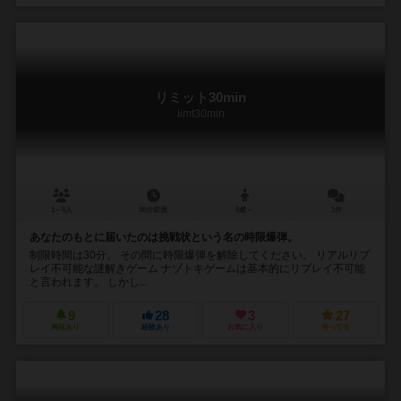
リミット30min
limt30min
1～5人
30分前後
8歳～
1件
あなたのもとに届いたのは挑戦状という名の時限爆弾。
制限時間は30分。 その間に時限爆弾を解除してください。 リアルリプ
レイ不可能な謎解きゲーム ナゾトキゲームは基本的にリプレイ不可能
と言われます。 しかし...
9
28
3
27
興味あり
経験あり
お気に入り
持ってる