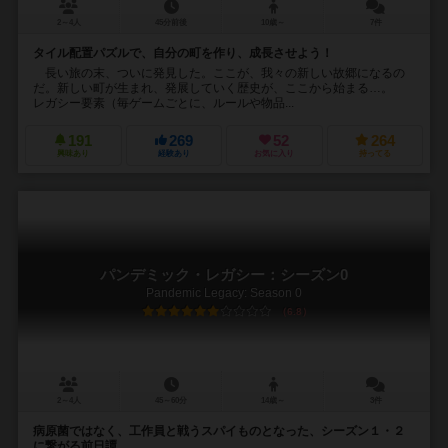
2～4人
45分前後
10歳～
7件
タイル配置パズルで、自分の町を作り、成長させよう！
長い旅の末、ついに発見した。ここが、我々の新しい故郷になるの
だ。新しい町が生まれ、発展していく歴史が、ここから始まる…。
レガシー要素（毎ゲームごとに、ルールや物品...
191
269
52
264
興味あり
経験あり
お気に入り
持ってる
パンデミック・レガシー：シーズン0
Pandemic Legacy: Season 0
6.8
2～4人
45～60分
14歳～
3件
病原菌ではなく、工作員と戦うスパイものとなった、シーズン１・２
に繋がる前日譚