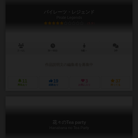
パイレーツ・レジェンド
Pirate Legends
5.9
2～4人
30～60分
8歳～
2件
作品説明文の編集者を募集中
11
19
3
37
興味あり
経験あり
お気に入り
持ってる
花々のTea party
Hanabana no Tea Party