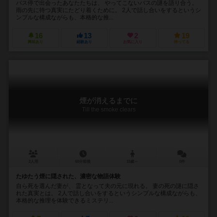
バス停で出会ったあなたたちは、 やってこないバスの謎を語り合う。
雨の先に待つ真実にたどり着くために。 2人で話し合いをするというシ
ンプルな構成ながらも、本格的な推...
16
13
2
19
興味あり
経験あり
お気に入り
持ってる
煙が消えるまでに
Till the smoke clears
2人用
60分前後
15歳～
0件
たゆたう煙に隠された、濃密な物語体験
自ら死を選んだ妻が、 霊となって夫の元に現れる。 妻の死の謎に隠さ
れた真実とは。 2人で話し合いをするというシンプルな構成ながらも、
本格的な推理を体験できるミステリ...