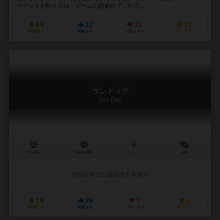
ーブックを取り入れ、ゲームの開始終了、特定...
64
17
11
11
興味あり
経験あり
お気に入り
持ってる
サンドッグ
Sun Dog
9～10人
240分前後
ー
0件
作品説明文の編集者を募集中
18
29
7
1
興味あり
経験あり
お気に入り
持ってる