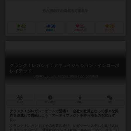
作品説明文の編集者を募集中
42
50
15
78
興味あり
経験あり
お気に入り
持ってる
クランク！レガシィ：アキュイジッション・インコーポ
レイテッド
Clank! Legacy: Acquisitions Incorporated
2～4人
90～120分
13歳～
0件
クランク！がレガシーゲームで登場！！会社の社員となって様々な契
約を達成して貢献しよう！アーティファクトを持ち帰るのを忘れず
に…
クランク！レガシィはその名前の通り、レガシーシステムを取り入れ
たクランク！です。 通常のクランク！のルールをベースに、ストーリ