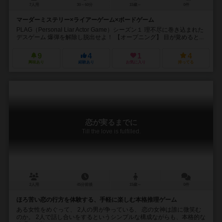
7人用
30～60分
15歳～
0件
マーダーミステリー×ライアーゲーム×ボードゲーム
PLAG（Personal Liar Actor Game）シーズン１ 理不尽に巻き込まれた
デスゲーム 爆弾を解除し脱出せよ！ 【オープニング】 目が覚めると...
9
4
1
4
興味あり
経験あり
お気に入り
持ってる
恋が実るまでに
Till the love is fulfilled.
2人用
45分前後
15歳～
0件
ほろ苦い恋の行方を体験する、手軽に楽しむ本格推理ゲーム
ある女性をめぐって、 2人の男が争っている、 恋の女神は誰に微笑む
のか。 2人で話し合いをするというシンプルな構成ながらも、本格的な