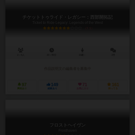
チケットトゥライド・レガシー：西部開拓記
Ticket to Ride Legacy: Legends of the West
7.1
2～5人
20～90分
10歳～
2件
作品説明文の編集者を募集中
97
149
71
161
興味あり
経験あり
お気に入り
持ってる
フロストヘイヴン
Frosthaven