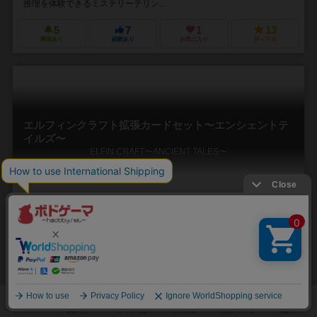
推理を体験できるミステリーテリン...
5
7
1
13
興味あり
経験あり
お気に入り
持ってる
エルフィンクラフト拡張カードセット〜エンシェントテ
イルズ〜
ELFIN CRAFT〜ANCIENT TALES〜
1～2人
20～1000分
8歳～
0件
エルフィンクラフトに追加するカード16枚とキャンペーンシナリオ形
式のロードブックがセットになった拡張です。 エルフィンクラフトで
曖昧だったストーリーへの解答がここにあります。
エルフィンクラフトで好評いただいたアートワークはそのままに基本
セットに入れて遊べる16枚のカードと、キャンペーン形式でストーリ
ーを追っていく90ページ超えのボリュームのB5冊...