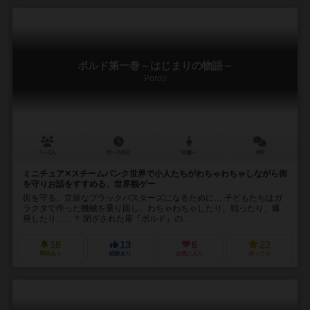
ポルド第一巻～はじまりの物語～
Pordo
1～4人
20～240分
10歳～
0件
ミニチュア✕スチームパンク世界で小人たちがわちゃわちゃしながら街
を守りお話をすすめる、世界観ゲー
街を守る、立派なブラックバスターズになるために… 子どもたちはガ
ラクタで作った機械を乗り回し、わちゃわちゃしたり、戦ったり、爆
発したり……？ 閉ざされた扉『ポルド』の...
16
13
6
22
興味あり
経験あり
お気に入り
持ってる