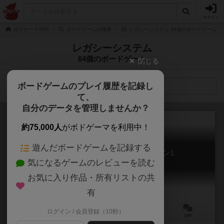
ログイン
ボドゲーマTOP
ボードゲームの検索
レガシーシステム 64個のボードゲーム
レガシーシステム
64個のボードゲーム
閉じる
ボードゲームのプレイ履歴を記録し
検索メニュー
て、
自分のデータを管理しませんか？
約75,000人
がボドゲーマを利用中！
遊んだボードゲームを記録する
パンデミック・レガシー：シーズン1
気になるゲームのレビューを読む
Pandemic Legacy: Season 1
7.4
お気に入り作品・所有リストの共
有
ログイン / 会員登録（10秒）
2～4人
60分前後
13歳～
20件