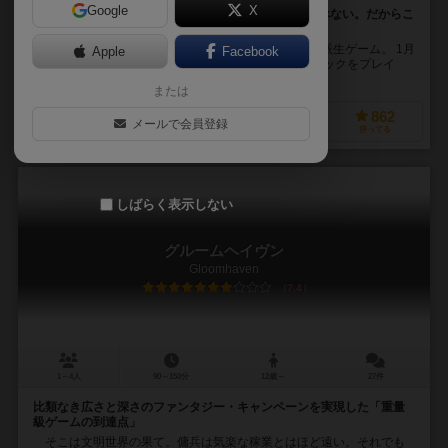
Google
X
パンデミックを12回でフルゲーム。しかも1度しか遊べない。だからこ
そ味わえるワクワクとドキドキ。
パンデミック：レガシーはかの有名な協力型ゲームの派生ゲーム。 1月
Apple
Facebook
から12月まで各月１回（負ければもう１回）パンデミックをプレイ
し、前月のプレイ状況が次月のゲームに影響して...
または
802
806
315
862
メールで会員登録
興味あり
経験あり
お気に入り
持ってる
しばらく表示しない
グルームヘイヴン
Gloomhaven
7.4
1～4人
90～150分
12歳～
27件
比類なき広さと深さのファンタジー・キャンペーンを実現した「重量
級ゲームの到達点」
そこは文明世界の果て。傭兵は気楽な稼業とはほど遠い。それでも