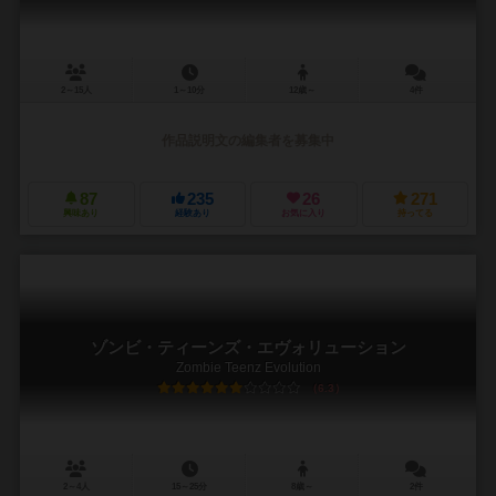
2～15人
1～10分
12歳～
4件
作品説明文の編集者を募集中
87
235
26
271
興味あり
経験あり
お気に入り
持ってる
ゾンビ・ティーンズ・エヴォリューション
Zombie Teenz Evolution
6.3
2～4人
15～25分
8歳～
2件