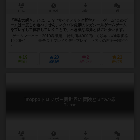
1～8人
45～90分
14歳～
1件
『宇宙の瞬き』とは……？ "サイケデリック哲学アートゲーム"このゲ
ームは一度しか遊べません。ネタバレ厳禁のレガシー系ゲームゲーム
をプレイして体験していくことで、不思議な感覚と謎に出会います。
ゲームマーケット2019春限定。 特別価格900円にて頒布（※通常価格
1,200円）。 ※※テストプレイや先行プレイした方々の声を一部紹介
※...
19
20
2
21
興味あり
経験あり
お気に入り
持ってる
Troppoトロッポ～異世界の冒険と３つの扉
Troppo
1人用
5～1200分
10歳～
2件