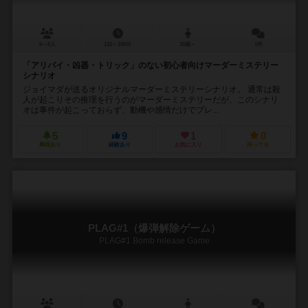
6～8人
120～180分
18歳～
1件
「アリバイ・凶器・トリック」のない初心者向けマーダーミステリー
シナリオ
ジョイマダが送るオリジナルマーダーミステリーシナリオ。 通常は殺
人が起こりその推理を行うのがマーダーミステリーだが、このシナリ
オは事件が起こっておらず、動機や感情だけでプレ...
5
9
1
0
興味あり
経験あり
お気に入り
持ってる
PLAG#1（爆弾解除ゲーム）
PLAG#1 Bomb release Game