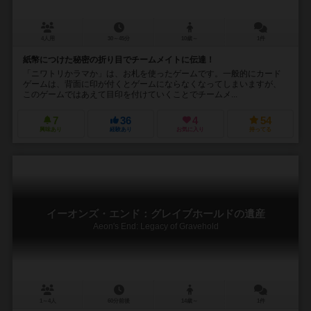
4人用
30～45分
10歳～
1件
紙幣につけた秘密の折り目でチームメイトに伝達！
「ニワトリかラマか」は、お札を使ったゲームです。一般的にカード
ゲームは、背面に印が付くとゲームにならなくなってしまいますが、
このゲームではあえて目印を付けていくことでチームメ...
7
36
4
54
興味あり
経験あり
お気に入り
持ってる
イーオンズ・エンド：グレイブホールドの遺産
Aeon's End: Legacy of Gravehold
1～4人
60分前後
14歳～
1件