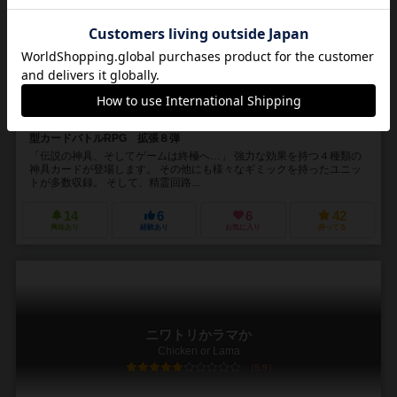
Seirei Kairo Drive: Ctrl-Z/Zero Expansion8 Tenken
6.1
1～4人
50～120分
12歳～
3件
君はゲームの終わりを見る。 新生ソシャゲ風パーティー構築＆協力
型カードバトルRPG 拡張８弾
「伝説の神具、そしてゲームは終極へ…」 強力な効果を持つ４種類の
神具カードが登場します。 その他にも様々なギミックを持ったユニッ
トが多数収録。 そして、精霊回路...
14
6
6
42
興味あり
経験あり
お気に入り
持ってる
ニワトリかラマか
Chicken or Lama
5.9