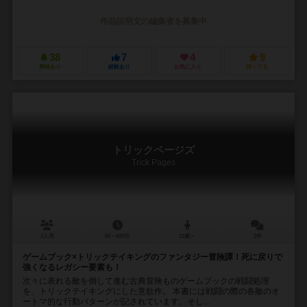
作品説明文の編集者を募集中
38
7
4
9
興味あり
経験あり
お気に入り
持ってる
トリックページズ
Trick Pages
1人用
60～600分
12歳～
2件
ゲームブック×トリックテイキングのファンタジー冒険譚！死に戻りで
強くなるレガシー要素も！
次々に表れる敵を倒して進む古典冒険ものゲームブックの戦闘処理
を、トリックテイキングにした意欲作。 本書には戦闘の際の各敵のオ
ートマ的な行動パターンが記されています。そし...