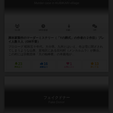
Murder case in KUBIKARI village
5人用
180分前後
15歳～
0件
脚本家製作のマーダーミステリー（「Yの葬式」の作者の２作目）プレ
イ人数５人（GM不要）
プロローグ 昭和五十年代。大分県。九州とはいえ、冬は雪に閉ざされ
てしまうような山奥、某地区にある目刈村（メンカルムラ）が舞台。
この村には宗教団体「天の軸棒教」の本拠地が...
23
16
1
13
興味あり
経験あり
お気に入り
持ってる
フェイクドナー
Fake Donor