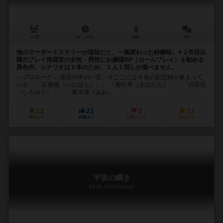
5人用
90～120分
15歳～
0件
他のマーダーミステリーが塩味だと、一風変わった砂糖味。※２作目以
降のプレイ推奨世の女性・男性にお嬢様RP（ロールプレイ）を勧める
異色作。シナリオは１本のため、１人１回しか遊べません。
～プロローグ～ 後宮の中の一室。今ここには６名の妃恋補が集まって
いる。 「紅薔薇（べにばら）」。 「黄牡丹（きぼたん）」。 「白百合
（しろゆり）」。 「蒼水連（あお...
13
21
2
11
興味あり
経験あり
お気に入り
持ってる
宇宙の瞬き
Blink of Universe