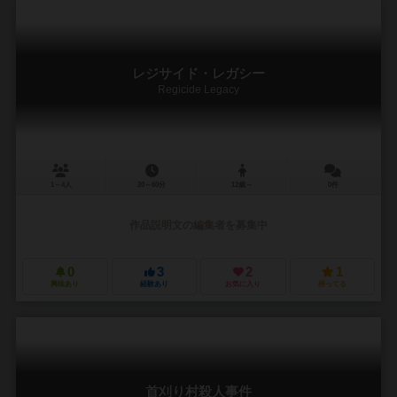
レジサイド・レガシー
Regicide Legacy
1～4人
20～60分
12歳～
0件
作品説明文の編集者を募集中
0
3
2
1
興味あり
経験あり
お気に入り
持ってる
首刈り村殺人事件