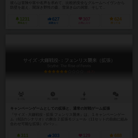
彼らは冒険や富や名声を求めて、比較的安全なグルームヘイヴンから
防壁を超え、闇深き野性の森、雪深き山の洞窟、そして...
1231
627
307
624
興味あり
経験あり
お気に入り
持ってる
サイズ -大鎌戦役-：フェンリス襲来（拡張）
Scythe: The Rise of Fenris
6.7
1～7人
75～150分
12歳～
7件
キャンペーンゲームとしての拡張と、通常の対戦ゲーム拡張
『サイズ - 大鎌戦役 - 拡張 フェンリス襲来』は、 1.キャンペーンゲー
ム（8話のシナリオ）の舞台 2.拡張モジュール（11セットの自由に組み
合わせ可能な拡張）のパッ...
311
303
129
688