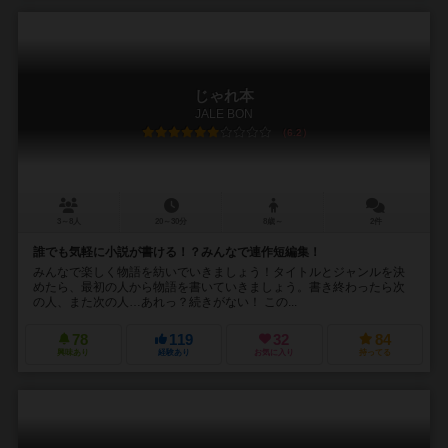
じゃれ本
JALE BON
6.2
3～8人
20～30分
8歳～
2件
誰でも気軽に小説が書ける！？みんなで連作短編集！
みんなで楽しく物語を紡いでいきましょう！タイトルとジャンルを決
めたら、最初の人から物語を書いていきましょう。書き終わったら次
の人、また次の人…あれっ？続きがない！ この...
78
119
32
84
興味あり
経験あり
お気に入り
持ってる