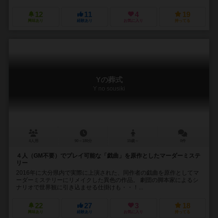
12
11
4
19
興味あり
経験あり
お気に入り
持ってる
Yの葬式
Y no sousiki
4人用
90～180分
15歳～
0件
４人（GM不要）でプレイ可能な「戯曲」を原作としたマーダーミステ
リー
2016年に大分県内で実際に上演された、同作者の戯曲を原作としてマ
ーダーミステリーにリメイクした異色の作品。 劇団の脚本家によるシ
ナリオで世界観に引き込ませる仕掛けも・・！...
22
27
3
18
興味あり
経験あり
お気に入り
持ってる