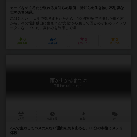
カードをめくるたび現れる見知らぬ場所、見知らぬ生き物、不思議な
世界の冒険譚。
馬は死んだ。 大学で勉強するかたわら、100年戦争で荒廃した町や村
から、その場所独自に生まれた“文化”を収集して回るのが私のライフワ
ークになっていた。夏休みを利用して遠...
6
4
2
2
興味あり
経験あり
お気に入り
持ってる
雨が上がるまでに
Till the rain stops.
2人用
60分前後
15歳～
0件
2人で協力してバスの来ない理由を突き止める、60分の本格ミステリー
体験