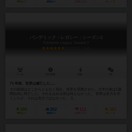
興味あり
経験あり
お気に入り
持ってる
パンデミック・レガシー：シーズン2
Pandemic Legacy: Season 2
6.8
2～4人
60分前後
14歳～
6件
71 年前、世界は滅亡した......
その疫病はどこからともなく現れ、世界を荒廃させた。大半の者は1週
間以内に死亡した。それを止める術は何もなかった。 世界は全力を尽
くしたが、それは充分ではなかった。 3...
380
262
111
381
興味あり
経験あり
お気に入り
持ってる