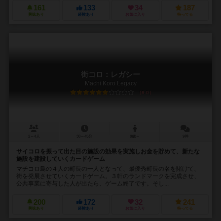
161
133
34
187
興味あり
経験あり
お気に入り
持ってる
街コロ：レガシー
Machi Koro Legacy
6.0
2～4人
30～45分
8歳～
9件
サイコロを振って出た目の施設の効果を実施しお金を貯めて、新たな
施設を建設していくカードゲーム
マチコロ島の４人の町長の一人となって、最優秀町長の名を賭けて、
街を発展させていくカードゲーム。３軒のランドマークを完成させ、
公共事業に寄与した人が出たら、ゲーム終了です。そし...
200
172
32
241
興味あり
経験あり
お気に入り
持ってる