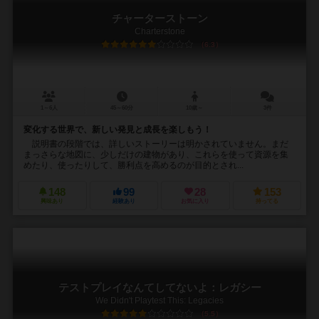
チャーターストーン
Charterstone
6.3
1～6人
45～60分
10歳～
3件
変化する世界で、新しい発見と成長を楽しもう！
説明書の段階では、詳しいストーリーは明かされていません。まだ
まっさらな地図に、少しだけの建物があり、これらを使って資源を集
めたり、使ったりして、勝利点を高めるのが目的とされ...
148
99
28
153
興味あり
経験あり
お気に入り
持ってる
テストプレイなんてしてないよ：レガシー
We Didn't Playtest This: Legacies
5.5