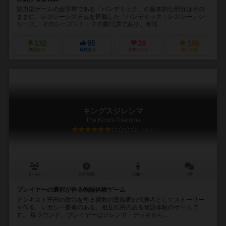
協力型ゲームの金字塔である「パンデミック」の基本的な部分はその
ままに、レガシーシステムを搭載した「パンデミック：レガシー」シ
リーズ。 そのシーズン１・２の前日譚であり、冷戦...
132
95
38
186
興味あり
経験あり
お気に入り
持ってる
キングスジレンマ
The King's Dilemma
6.5
2～5人
30分前後
14歳～
7件
プレイヤーの選択が作る物語体験ゲーム
アンキスト王国の政治を司る複数の貴族家の代表者としてストーリー
を作る、レガシー要素のある、相互作用のある物語体験のゲームで
す。 毎ラウンド、プレイヤーはジレンマ・デッキから...