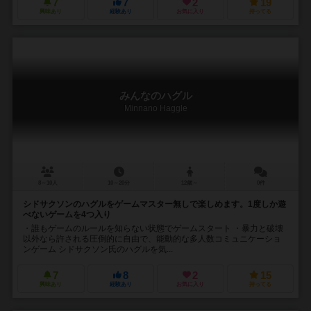
7
7
2
19
興味あり
経験あり
お気に入り
持ってる
みんなのハグル
Minnano Haggle
8～10人
10～20分
12歳～
0件
シドサクソンのハグルをゲームマスター無しで楽しめます。1度しか遊
べないゲームを4つ入り
・誰もゲームのルールを知らない状態でゲームスタート ・暴力と破壊
以外なら許される圧倒的に自由で、能動的な多人数コミュニケーショ
ンゲーム シドサクソン氏のハグルを気...
7
8
2
15
興味あり
経験あり
お気に入り
持ってる