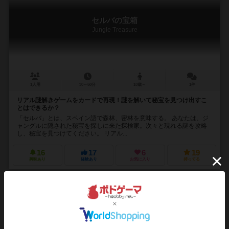
セルバの宝箱
Jungle Treasure
1人用
30～60分
10歳～
1件
リアル謎解きゲームをカードで再現！謎を解いて秘宝を見つけ出すこ
とはできるか？
「セルバ」とは、スペイン語で森林、密林を意味する。 あなたは、ジ
ャングルに隠された秘宝を探しに来た探検家。次々と現れる謎を攻略
し、秘宝を見つけてください。 リアル...
16
17
6
19
興味あり
経験あり
お気に入り
持ってる
精霊回路ドライヴCtrl-Z／ゼロ 拡張８「天剣」