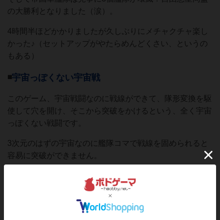
の大勝利となりました（涙）。
4時間半ほどかかりましたが久しぶりにメチャクチャ楽し
かった♪（セットアップがやたらめんどくさい、というの
もある）
◾️
宇宙っぽくない宇宙戦
このゲーム、宇宙戦闘なのに戦線ができて、隊形変換を駆
使して穴を開け、そこから突破をかけるという、全く宇宙
っぽくない戦闘です。
3次元のはずの宇宙なのに艦隊コマで戦線を固められると
容易に突破ができません。
また、損害を受けると艦隊は《後退》したりします。
デザイナーも言っている通り、完全にナポレオン時代の戦
術戦闘をイメージしています。