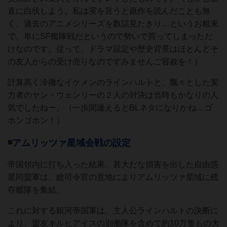
直に白状しよう。私は実を言うと原作を読んだことも無
く、過去のアニメシリーズを数話見たきり…というお粗末
で、単にSF艦隊戦だというので勢いで買ってしまっただ
けなのです。従って、ドラマ設定や歴史背景はほとんどそ
の友人からの受け売りなのですみませんご容赦を！）
計算高く冷徹なイケメンのラインハルトと、飄々とした実
力者のヤン・ウェンリーの２人の対決は当時もかなりの人
気でしたねー。（一歩間違えるとBLネタになりかね…ゴ
ホンゴホン！）
◾️
アムリッツァ星域会戦の設定
帝国領内に打ち入った結果、甚大だな損害を出した自由惑
星同盟軍は、総司令官の意地によりアムリッツァ星域に残
存艦隊を集結。
これに対する銀河帝国軍は、主人公ラインハルトの決断に
より、盟友キルヒアイスの別働隊を含めて約10万隻もの大