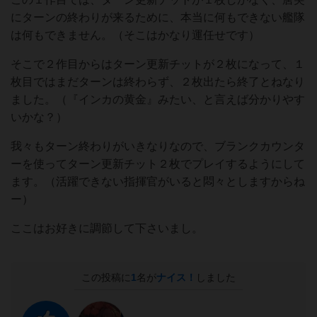
にターンの終わりが来るために、本当に何もできない艦隊
は何もできません。（そこはかなり運任せです）
そこで２作目からはターン更新チットが２枚になって、１
枚目ではまだターンは終わらず、２枚出たら終了とねなり
ました。（『インカの黄金』みたい、と言えば分かりやす
いかな？）
我々もターン終わりがいきなりなので、ブランクカウンタ
ーを使ってターン更新チット２枚でプレイするようにして
ます。（活躍できない指揮官がいると悶々としますからね
ー）
ここはお好きに調節して下さいまし。
この投稿に
1
名が
ナイス！
しました