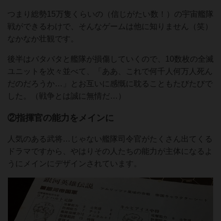
つまり総勢15万隻くらいの（信じがたい数！）の宇宙艦隊
戦ができるわけで、そんなゲームは他に知りません（笑）
なかなか壮観です。
後半はバタバタと艦隊が損傷していくので、10数枚の全滅
ユニットを次々並べて、「ああ、これで何千人何万人死ん
だのだろうか…」とお互いに感慨に耽ることもたびたびで
した。（戦争とは誠に無情だ…）
②指揮官の能力をメインに
人気のある武将…じゃない艦隊司令官がたくさん出てくる
ドラマですから、やはりその人たちの能力が主体になるよ
うにメインにデザインされています。