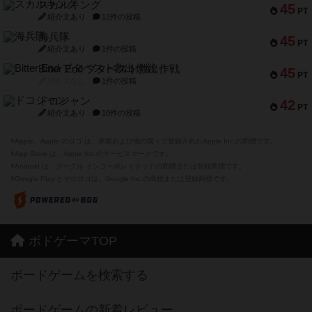
スカルキング
45
PT
紹介文あり
12件の投稿
海兵隊
45
PT
紹介文あり
1件の投稿
Bitter End ブタペスト救出作戦
45
PT
紹介文なし
1件の投稿
ドコジャン
42
PT
紹介文あり
10件の投稿
※Apple、Apple のロゴ は、米国および他の国々で登録されたApple Inc.の商標です。
※App Store は、Apple Inc.のサービスマークです。
※Android は、グーグル インコーポレイテッドの商標または登録商標です。
※Google Play とそのロゴは、Google Inc.の商標または登録商標です。
ボドゲーマTOP
ボードゲームを検索する
ボードゲームの新着レビュー