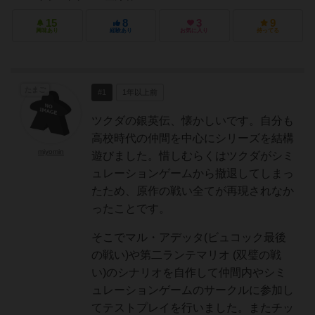
15
8
3
9
興味あり
経験あり
お気に入り
持ってる
たまご
#1
1年以上前
ツクダの銀英伝、懐かしいです。自分も
高校時代の仲間を中心にシリーズを結構
miyomin
遊びました。惜しむらくはツクダがシミ
ュレーションゲームから撤退してしまっ
たため、原作の戦い全てが再現されなか
ったことです。
そこでマル・アデッタ(ビュコック最後
の戦い)や第二ランテマリオ (双璧の戦
い)のシナリオを自作して仲間内やシミ
ュレーションゲームのサークルに参加し
てテストプレイを行いました。またチッ