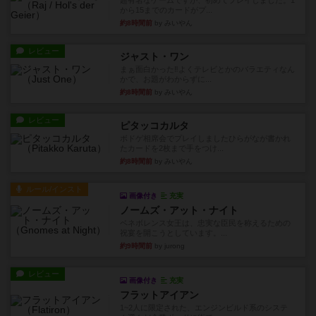
超有名なゲームですが、初めてプレイしました。1
から15までのカードがプ...
約8時間前
by みいやん
レビュー
ジャスト・ワン
まぁ面白かった‼️よくテレビとかのバラエティなん
かで、お題がわからずに...
約8時間前
by みいやん
レビュー
ピタッコカルタ
ボドゲ相席会でプレイしましたひらがなが書かれ
たカードを2枚まで手をつけ...
約8時間前
by みいやん
ルール/インスト
画像付き
充実
ノームズ・アット・ナイト
ベネボレンス女王は、忠実な臣民を称えるための
祝宴を開こうとしています。...
約9時間前
by jurong
レビュー
画像付き
充実
フラットアイアン
1~2人に限定された、エンジンビルド系のシステ