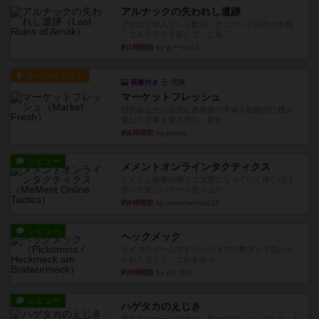
アルナックの失われし遺跡
アナログ対人プレイ数回。クニツィア先生の名作
「エルドラドを探して」にあ...
約1時間前
by おーちゃん
ルール/インスト
画像付き
充実
マーケットフレッシュ
目的あなたの店先に農産物の木箱を戦略的に積み
重ねて在庫を最大化し、競合...
約6時間前
by jurong
レビュー
メメントオンラインタクティクス
どんどん物量が増えて大変になっていく押し付け
合いが楽しいゲーム盛り上が...
約6時間前
by nekomanma222
レビュー
ヘックメック
サイコロゲームです1から5までの数字と芋虫がか
かれたダイス。これを振っ...
約8時間前
by みいやん
レビュー
ハゲタカのえじき