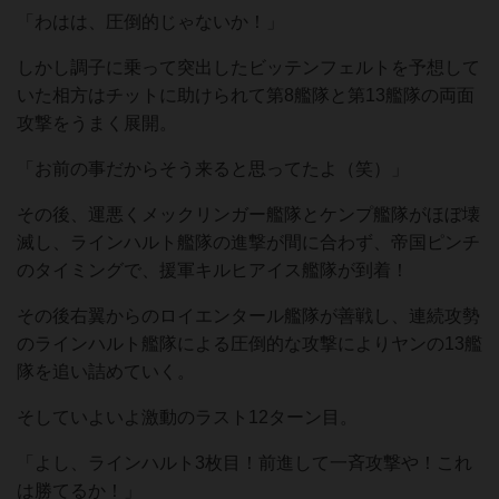
「わはは、圧倒的じゃないか！」
しかし調子に乗って突出したビッテンフェルトを予想して
いた相方はチットに助けられて第8艦隊と第13艦隊の両面
攻撃をうまく展開。
「お前の事だからそう来ると思ってたよ（笑）」
その後、運悪くメックリンガー艦隊とケンプ艦隊がほぼ壊
滅し、ラインハルト艦隊の進撃が間に合わず、帝国ピンチ
のタイミングで、援軍キルヒアイス艦隊が到着！
その後右翼からのロイエンタール艦隊が善戦し、連続攻勢
のラインハルト艦隊による圧倒的な攻撃によりヤンの13艦
隊を追い詰めていく。
そしていよいよ激動のラスト12ターン目。
「よし、ラインハルト3枚目！前進して一斉攻撃や！これ
は勝てるか！」