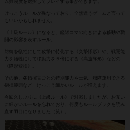
ム難易度を選択してプレイする事ができます。
けっこうルールが異なっており、全然違うゲームと言って
もいいかもしれません。
《上級ルール》になると、艦隊コマの向きによる移動や戦
闘の影響を表すルール。
防御を犠牲にして攻撃に特化する《突撃隊形》や、戦闘能
力を犠牲にして移動力を５倍にする《高速隊形》などの
《隊形変換》。
その他、各指揮官ごとの特別能力や士気、艦隊運用できる
指揮範囲など、けっこう細かいルールが増えます。
今回久しぶりに《上級ルール》で対戦しましたが、お互い
に細かいルールを忘れており、何度もルールブックを読み
直す羽目になりました（笑）。