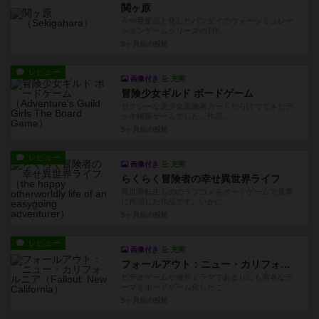
関ヶ原
今や骨董品と化したバンダイのウォーシミュレー
ションゲームシリーズの1作...
3ヶ月前
の投稿
レビュー
画像付き
充実
冒険少女ギルド ボードゲーム
セクシーな美少女冒険者カードだらけでできたデ
ッキ構築ゲームでした。作品...
5ヶ月前
の投稿
レビュー
画像付き
充実
らくらく冒険者の幸せ異世界ライフ
異世界転生もののラブコメをボードゲームで見事
に再現した作品です。いかに...
5ヶ月前
の投稿
レビュー
画像付き
充実
フォールアウト：ニュー・カリフォルニア
ビデオゲームや海外ドラマであまりにも有名なテ
ーマをボードゲーム化したこ...
5ヶ月前
の投稿