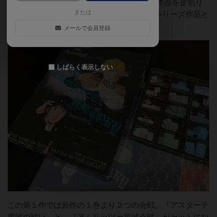
1986年にツクダホビーから発売され、この作品を皮切り
または
にいくつかの会戦をそれぞれテーマにしたシリーズ作品と
して展開されました。
メールで会員登録
しばらく表示しない
この第１作では原作の１巻より２つの会戦、『アスターテ