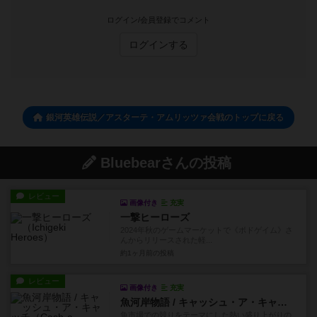
ログイン/会員登録でコメント
ログインする
銀河英雄伝説／アスターテ・アムリッツァ会戦のトップに戻る
Bluebearさんの投稿
レビュー
画像付き
充実
一撃ヒーローズ
2024年秋のゲームマーケットで《ボドゲイム》さ
んからリリースされた軽...
約1ヶ月前
の投稿
レビュー
画像付き
充実
魚河岸物語 / キャッシュ・ア・キャッチ
魚市場での競りをテーマにした熱い盛り上がりの