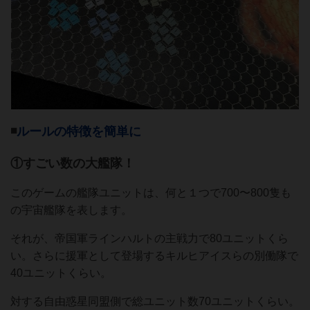
◾️
ルールの特徴を簡単に
①すごい数の大艦隊！
このゲームの艦隊ユニットは、何と１つで700〜800隻も
の宇宙艦隊を表します。
それが、帝国軍ラインハルトの主戦力で80ユニットくら
い。さらに援軍として登場するキルヒアイスらの別働隊で
40ユニットくらい。
対する自由惑星同盟側で総ユニット数70ユニットくらい。