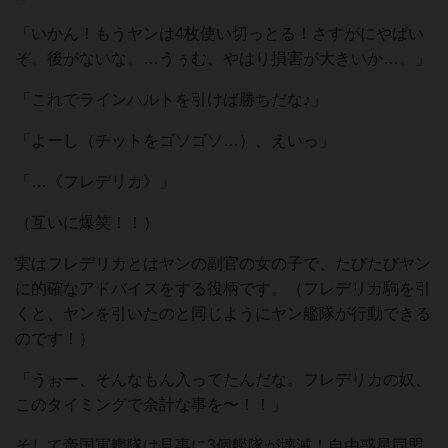
「いかん！もうヤンは4枚使い切っとる！さすがにやばい
ぞ。後がないな。…うぅむ、やはり損害が大きいか…。」
「これでラインハルトを引けば勝ちだな♪」
「よーし（チットをゴソゴソ…）、えいっ」
「…《フレデリカ》」
（互いに爆笑！！）
実はフレデリカとはヤンの副官の女の子で、たびたびヤン
に的確なアドバイスをする役柄です。（フレデリカ駒を引
くと、ヤンを引いたのと同じようにヤン艦隊が行動できる
のです！）
「うぉー、そんなもん入ってたんだな。フレデリカの奴、
このタイミングで余計な事を〜！！」
そして帝国軍艦隊は見事に3個艦隊が壊滅！自由惑星同盟