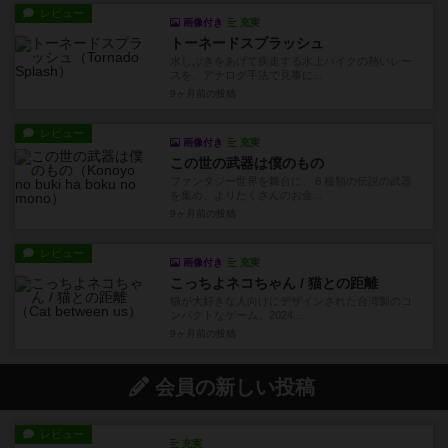
レビュー
画像付き
充実
トーネードスプラッシュ
水しぶきをあげて疾走する水上バイクの熱いレー
スを、アナログ手法で見事に...
9ヶ月前
の投稿
レビュー
画像付き
充実
この世の武器は僕のもの
ファンタジー世界を舞台に、６種類の伝説の武器
を集め、よりたくさんのお金...
9ヶ月前
の投稿
レビュー
画像付き
充実
こっちよネコちゃん / 猫との距離
猫が大好きな人向けにデザインされた台湾製のコ
ンパクトなゲーム。2024...
9ヶ月前
の投稿
会員の新しい投稿
レビュー
充実