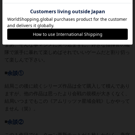
まあ、原作のイメージがそもそもそんな感じなので、シミ
ュレーションとしては正しい（笑）。
ここを許容できるかどうかでこのゲームの評価は大きく変
わると思います。
まあ、そんな事マジメに突っ込まずに、好きな指揮官の艦
隊で派手に暴れて楽しめばそれでいいゲームだと割り切っ
て楽しんで下さい。
◾️
余談①
結局この後に続くシリーズ作品は全て購入して積んであり
ますが、他の作品は思ったより会戦の規模が大きくなく、
結局いつまでもこの《アムリッツァ星域会戦》しかやって
ません（笑）。
◾️
余談②
この１作目では、ターン更新チットが１枚しかなく、唐突