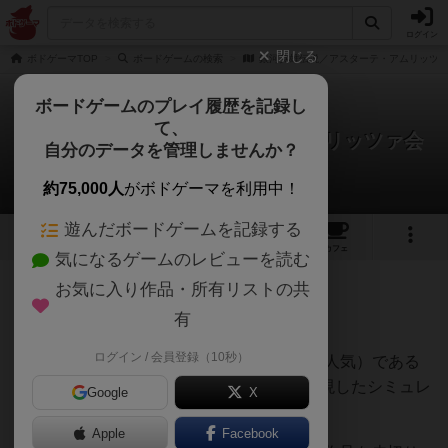
ログイン
閉じる
ボドゲーマTOP
ボードゲームの検索
銀河英雄伝説／アスターテ・アムリッツ
ボードゲームのプレイ履歴を記録し
て、
銀河英雄伝説／アスターテ・アムリッツァ会
自分のデータを管理しませんか？
戦
Bluebearさんのレビュー
約75,000人
がボドゲーマを利用中！
遊んだボードゲームを記録する
3
1
1
トップ
画像
動画
レビュー
カフェ
気になるゲームのレビューを読む
お気に入り作品・所有リストの共
1996名
1名
1
2年以上前
有
ログイン / 会員登録（10秒）
田中芳樹氏の人気SF長編小説（アニメ版も人気）である
『銀河英雄伝説』における宇宙艦隊戦を再現したシミュレ
Google
X
ーションウォーゲーム。
Apple
Facebook