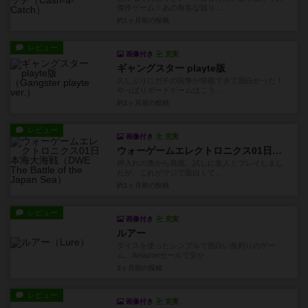
傑作ゲーム！あの有名な競り...
約1ヶ月前
の投稿
レビュー
画像付き
充実
ギャングスター playte版
久しぶりにガチの抗争が堪能できて面白かった！
やっぱりボードゲームはこう...
約1ヶ月前
の投稿
レビュー
画像付き
充実
ウォーゲームエレクトロニクス01日本海大海戦
押入れの奥から発掘。試しに友人とプレイしまし
たが、これがマジで面白くて...
約1ヶ月前
の投稿
レビュー
画像付き
充実
ルアー
ダイスを使ったシンプルで面白い魚釣りのゲー
ム。Amazonセールで安か...
3ヶ月前
の投稿
レビュー
画像付き
充実