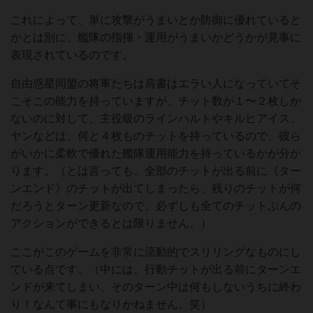
これによって、単に攻撃がうまいとか防御に優れていると
かとは別に、艦隊の指揮・運用がうまいかどうかが見事に
表現されているのです。
自由惑星同盟の将軍たちは肩書はエラい人になっていてそ
こそこの能力を持っていますが、チット数が１〜２枚しか
ないのに対して、主役級のラインハルトやキルヒアイス、
ヤンなどは、何と４枚ものチットを持っているので、彼ら
がいかに柔軟で優れた艦隊運用能力を持っているかが分か
ります。（とは言っても、全部のチットが出る前に《ター
ンエンド》のチットが出てしまったら、残りのチットが何
だろうとターン更新なので、必ずしも全てのチットぶんの
アクションができるとは限りません。）
ここがこのゲームを非常に流動的でスリリングなものにし
ている点です。（中には、行動チットが出る前にターンエ
ンドが来てしまい、そのターン中は何もしないうちに終わ
り！なんて事にもなりかねません。笑）