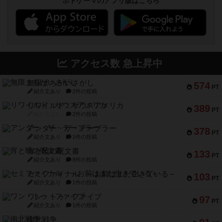
ボドゲーマのアプリ版はこちら
アクセス数 急上昇中
無限まちがいさがし
574
PT
紹介文あり
2件の投稿
リワイルド：サウスアメリカ
389
PT
紹介文なし
2件の投稿
アンダー・ザ・テーブラー
378
PT
紹介文あり
1件の投稿
宵と暁の呪文書
133
PT
紹介文あり
8件の投稿
セミファイナル ～お前はまだ生きている～
103
PT
紹介文あり
1件の投稿
ワン・トゥ・ファイブ
97
PT
紹介文あり
1件の投稿
南北戦争