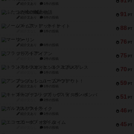
91
PT
紹介文あり
1件の投稿
ふたつの城の物語
91
PT
紹介文あり
6件の投稿
ノームズ・アット・ナイト
88
PT
紹介文なし
1件の投稿
マーリン
76
PT
紹介文あり
6件の投稿
フラットアイアン
75
PT
紹介文なし
2件の投稿
トランスオリエント・エクスプレス
70
PT
紹介文なし
1件の投稿
アンブッシュ！：ムーブアウト！
59
PT
紹介文あり
1件の投稿
キャプテン・フリップ：イスラ・ボンバ
51
PT
紹介文なし
2件の投稿
ガルフストライク
46
PT
紹介文あり
1件の投稿
エコーズ・オブ・タイム
45
PT
紹介文なし
8件の投稿