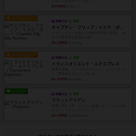
ム選んだ企業ボードに街で...
約9時間前
by あくり
ルール/インスト
画像付き
充実
キャプテン・フリップ：イスラ・ボンバ
イスラ・ボンバを探しに出航!潜水艦を装備し、あ
なたの乗組員を監獄から解...
約12時間前
by jurong
ルール/インスト
画像付き
充実
トランスオリエント・エクスプレス
乗客の皆様、トランスオリエント・エクスプレス
にご乗車ありがとうございま...
約13時間前
by jurong
レビュー
画像付き
充実
フラットアイアン
世界に浸れる度 ☆☆☆☆★楽しさ ☆☆☆☆★
タイパ ☆☆☆☆☆マンハッ...
約14時間前
by DKnewyork