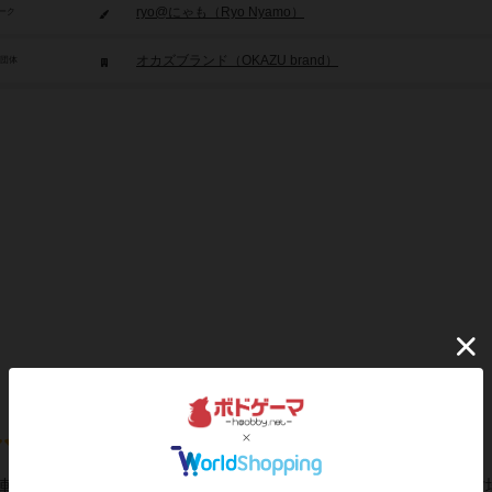
ryo@にゃも（Ryo Nyamo）
ーク
オカズブランド（OKAZU brand）
/団体
陣は、公開山札からひつじカードを引き、自分の場となる「牧