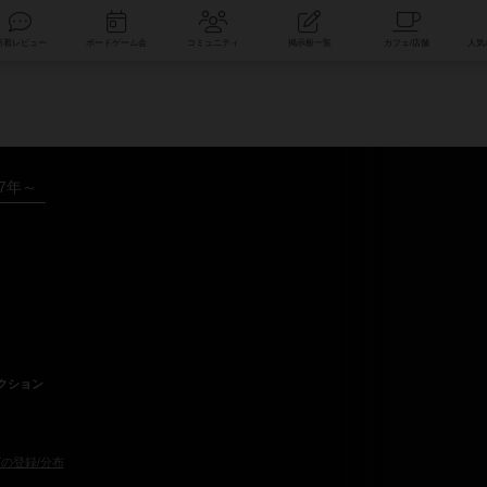
索
新着レビュー
ボードゲーム会
コミュニティ
掲示板一覧
タ
17年～
クション
の登録/分布