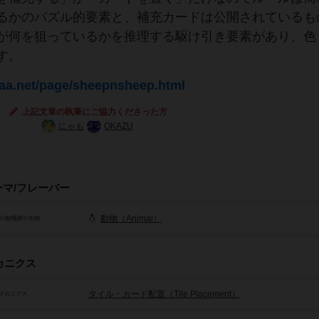
るかのパズル的要素と、補充カードは公開されているも
が何を狙っているかを推理する駆け引き要素があり、色
す。
saa.net/page/sheepnsheep.html
上記文章の執筆にご協力くださった方
にゃも
OKAZU
ーマ/フレーバー
動物（Animal）
人物/職業や生物
カニクス
タイル・カード配置（Tile Placement）
メカニクス