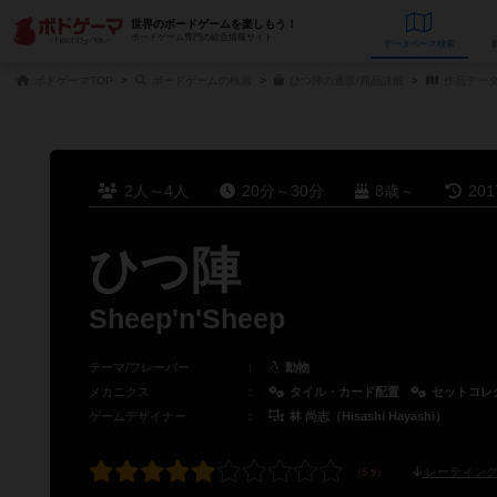
世界のボードゲームを楽しもう！
ボードゲーム専門の総合情報サイト
データベース
検
ボドゲーマTOP
ボードゲームの検索
ひつ陣の通販/商品詳細
作品デー
2人～4人
20分～30分
8歳～
20
ひつ陣
Sheep'n'Sheep
テーマ/フレーバー
：
動物
メカニクス
：
タイル・カード配置
セットコレ
ゲームデザイナー
：
林 尚志（Hisashi Hayashi）
レーティング