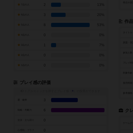
得点や資
2
13%
7点の人
3
20%
6点の人
作
8
53%
5点の人
タイトル
0
0%
4点の人
原題・英
1
7%
3点の人
参加人数
0
0%
2点の人
プレイ時
0
0%
1点の人
対象年齢
プレイ感の評価
発売時期
トグルスイッチを押すとプレイ感（
※
）の投票ができます
参考価格
3
運・確率
6
ク
戦略・判断力
0
交渉・立ち回り
ゲームデ
0
心理戦・ブラフ