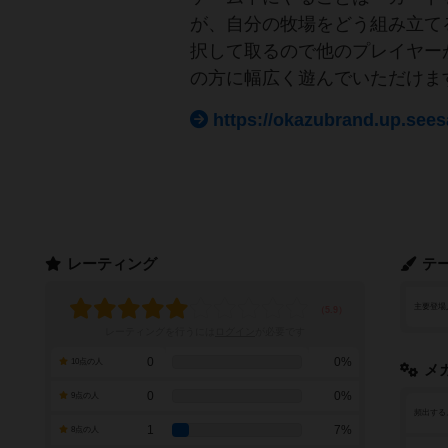
が、自分の牧場をどう組み立て
択して取るので他のプレイヤー
の方に幅広く遊んでいただけま
https://okazubrand.up.see
レーティング
テ
主要登場
レーティングを行うには
ログイン
が必要です
0
0%
10点の人
メ
0
0%
9点の人
頻出する
1
7%
8点の人