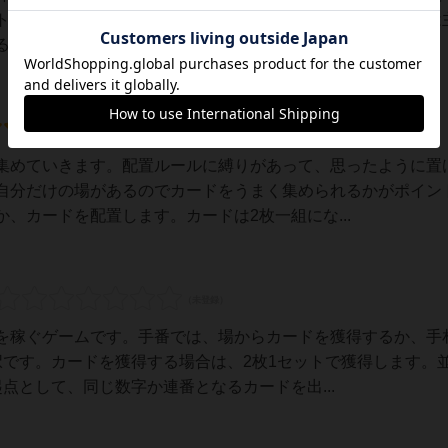
トを作っていくパズル感覚のゲームです。手番で出来ることは
・自分の場（牧場）に配置ルールに従ってカー...
集めていきます。配置ルールに縛りがあって、思ったように置
自分だけの場があるのでカードをうまく集められるかがポイン
、カードを配置します。カードは2枚一組にな...
を稼ぐゲームです。手番では、場からカードを獲得するか、手
択です。カードを獲得する場合は、2枚1セットで獲得します。
点として、同じ数字か連番となるカードを出...