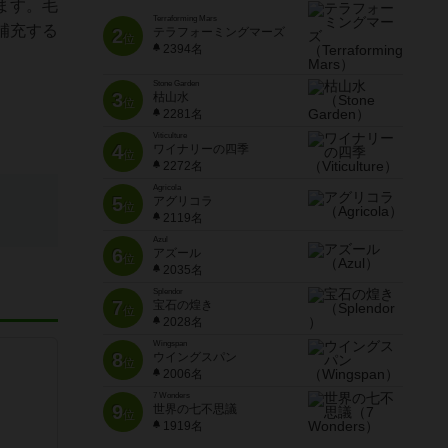
ます。毛
Terraforming Mars
補充する
2
テラフォーミングマーズ
位
2394名
Stone Garden
3
枯山水
位
2281名
Viticulture
4
ワイナリーの四季
位
2272名
Agricola
5
アグリコラ
位
2119名
Azul
6
アズール
位
2035名
Splendor
7
宝石の煌き
位
2028名
Wingspan
8
ウイングスパン
位
2006名
7 Wonders
9
世界の七不思議
位
1919名