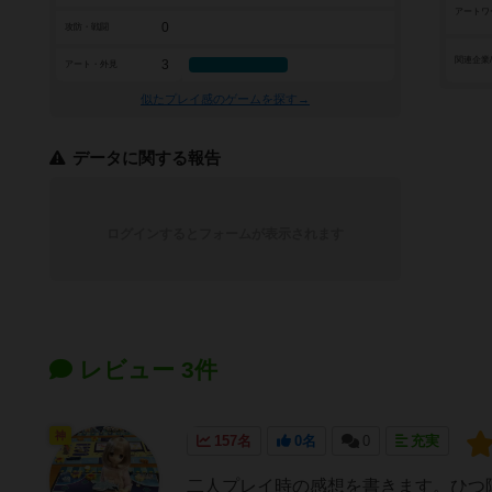
アートワ
0
攻防・戦闘
関連企業
3
アート・外見
似たプレイ感のゲームを探す→
データに関する報告
ログインするとフォームが表示されます
レビュー 3件
神
157名
0名
0
充実
二人プレイ時の感想を書きます。ひつ