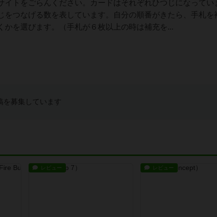
サイトをごらんください。カードはそれぞれひつじになってい
じをつなげる数を表しています。自分の順番がきたら、手札を
かを選びます。（手札が６枚以上の時は補充を...
稿を募集しています
レビュー
レビュー