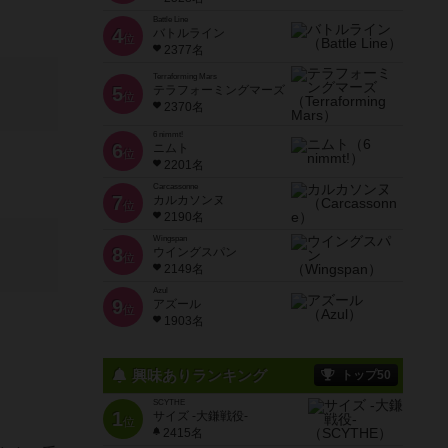
Battle Line
4
バトルライン
位
2377名
Terraforming Mars
5
テラフォーミングマーズ
位
2370名
6 nimmt!
6
ニムト
位
2201名
Carcassonne
7
カルカソンヌ
位
2190名
Wingspan
8
ウイングスパン
位
2149名
Azul
9
アズール
位
1903名
興味ありランキング
トップ50
SCYTHE
1
サイズ -大鎌戦役-
位
2415名