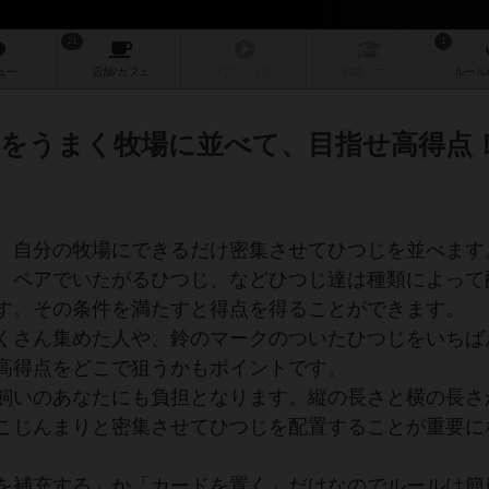
21
1
ュー
店舗/
カフェ
リプレイ
日記
戦略
・コツ
ルール
をうまく牧場に並べて、目指せ高得点
、自分の牧場にできるだけ密集させてひつじを並べます
、ペアでいたがるひつじ、などひつじ達は種類によって
す。その条件を満たすと得点を得ることができます。
くさん集めた人や、鈴のマークのついたひつじをいちば
高得点をどこで狙うかもポイントです。
飼いのあなたにも負担となります。縦の長さと横の長さ
こじんまりと密集させてひつじを配置することが重要に
を補充する」か「カードを置く」だけなのでルールは簡