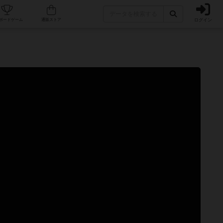
ログイン
カフェ/店舗
人気ボードゲーム
通販ストア