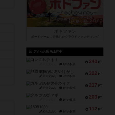
ボドファン
ボードゲームに特化したクラウドファンディング
アクセス数 急上昇中
コレクト！
340
PT
紹介文なし
1件の投稿
無限まちがいさがし
322
PT
紹介文あり
2件の投稿
ガルフストライク
217
PT
紹介文あり
1件の投稿
クルティボ
203
PT
紹介文なし
1件の投稿
1809
112
PT
紹介文あり
1件の投稿