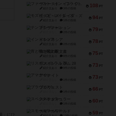
ファースト・イン・フライト
108
PT
紹介文あり
3件の投稿
モズビ－ズ・レイダ－ズ
94
PT
紹介文あり
1件の投稿
テンプテーション
79
PT
紹介文なし
2件の投稿
インドネシア
78
PT
紹介文あり
2件の投稿
宵と暁の呪文書
75
PT
紹介文あり
8件の投稿
リスボン・トラム 28
73
PT
紹介文あり
9件の投稿
アマナイト
73
PT
紹介文なし
1件の投稿
ブラヴェスト
66
PT
紹介文なし
1件の投稿
スペクタキュラー
60
PT
紹介文なし
1件の投稿
スモールワールド
59
PT
場」にひ
紹介文あり
13件の投稿