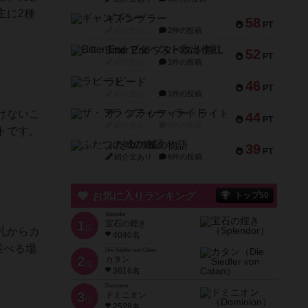
主に2種
ギャンブラー
58
PT
紹介文なし
2件の投稿
Bitter End ブタペスト救出作戦
52
PT
紹介文なし
1件の投稿
ラピード
46
PT
紹介文なし
1件の投稿
けないこ
ザ・フラッフィー・ライト
44
PT
紹介文なし
0件の投稿
トです。
ふたつの城の物語
39
PT
紹介文あり
6件の投稿
お気に入りランキング
トップ50
Splendor
1
宝石の煌き
位
札からカ
4040名
並べる場
Die Siedler von Catan
2
カタン
位
3616名
Dominion
3
ドミニオン
位
2528名