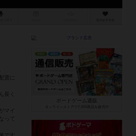
/インスト
掲示板
拡張/関連
作
次のおすすめ
！
。
配置に
ん長く
ボードゲーム通販
オンラインストアで7,500商品を販売中
がマイ
なって
単です