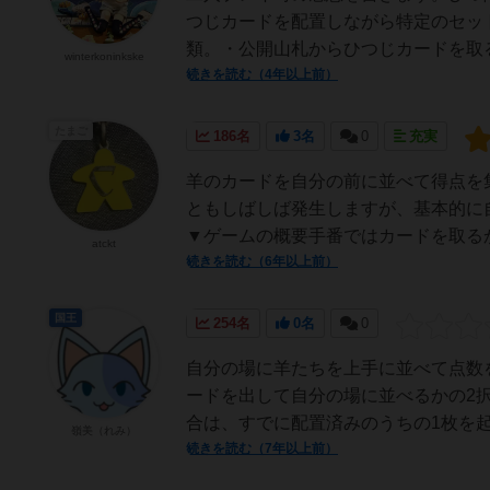
つじカードを配置しながら特定のセッ
類。・公開山札からひつじカードを取る
winterkoninkske
続きを読む（4年以上前）
たまご
186名
3名
0
充実
羊のカードを自分の前に並べて得点を
ともしばしば発生しますが、基本的に
▼ゲームの概要手番ではカードを取るか
atckt
続きを読む（6年以上前）
国王
254名
0名
0
自分の場に羊たちを上手に並べて点数
ードを出して自分の場に並べるかの2
合は、すでに配置済みのうちの1枚を起
嶺美（れみ）
続きを読む（7年以上前）