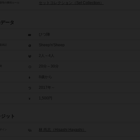
セットコレクション（Set Collection）
源等の獲得ルール
品データ
ひつ陣
Sheep'n'Sheep
題表記
2人～4人
20分～30分
間
8歳から
2017年～
1,500円
レジット
林 尚志（Hisashi Hayashi）
ザイン