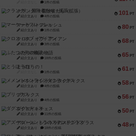
紹介文なし
1件の投稿
クランク! ：冒険者たち（拡張）
101
PT
紹介文あり
4件の投稿
マーケットフレッシュ
80
PT
紹介文あり
1件の投稿
クロス・オブ・アイアン
68
PT
紹介文あり
3件の投稿
ふたつの街の物語
65
PT
紹介文あり
18件の投稿
とうほうの！
61
PT
紹介文なし
1件の投稿
メメントオンラインタクティクス
58
PT
紹介文あり
4件の投稿
ブリックス
56
PT
紹介文あり
4件の投稿
ダグエイトチェス
50
PT
紹介文あり
11件の投稿
アズール：シントラのステンドグラス
48
PT
紹介文あり
18件の投稿