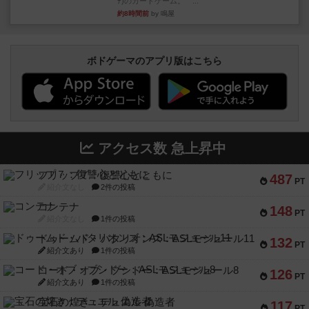
ﾃ)のカードゲーム。 ...
約8時間前
by 鳴屋
ボドゲーマのアプリ版はこちら
アクセス数 急上昇中
フリップ７：復讐心とともに
487
PT
紹介文なし
2件の投稿
コンテナ
148
PT
紹介文なし
1件の投稿
ドゥームド・バタリオンズ：ASLモジュール11
132
PT
紹介文あり
1件の投稿
コード・オブ・ブシドー：ASLモジュール8
126
PT
紹介文あり
1件の投稿
宝石の煌き：デュエル 偽造者
117
PT