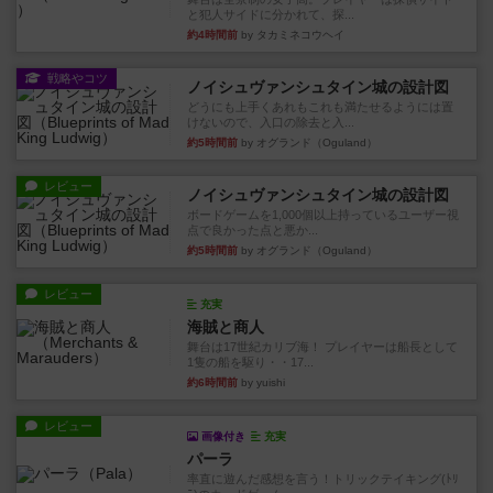
と犯人サイドに分かれて、探...
約4時間前
by タカミネコウヘイ
戦略やコツ
ノイシュヴァンシュタイン城の設計図
どうにも上手くあれもこれも満たせるようには置
けないので、入口の除去と入...
約5時間前
by オグランド（Oguland）
レビュー
ノイシュヴァンシュタイン城の設計図
ボードゲームを1,000個以上持っているユーザー視
点で良かった点と悪か...
約5時間前
by オグランド（Oguland）
レビュー
充実
海賊と商人
舞台は17世紀カリブ海！ プレイヤーは船長として
1隻の船を駆り・・17...
約6時間前
by yuishi
レビュー
画像付き
充実
パーラ
率直に遊んだ感想を言う！トリックテイキング(ﾄﾘ