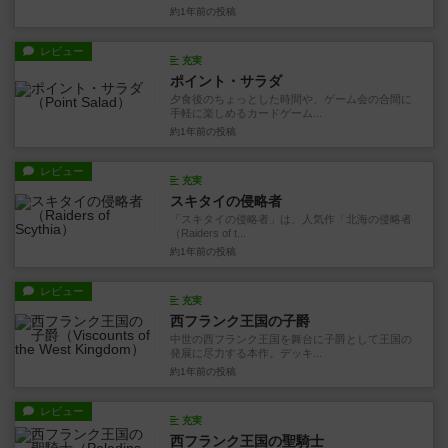
約1年前
の投稿
レビュー
充実
ポイント・サラダ
夕食後のちょっとした時間や、ゲーム会の合間に
手軽に楽しめるカードゲーム...
約1年前
の投稿
レビュー
充実
スキタイの侵略者
「スキタイの侵略者」は、人気作「北海の侵略者
（Raiders of t...
約1年前
の投稿
レビュー
充実
西フランク王国の子爵
中世の西フランク王国を舞台に子爵として王国の
発展に尽力する本作。デッキ...
約1年前
の投稿
レビュー
充実
西フランク王国の聖騎士