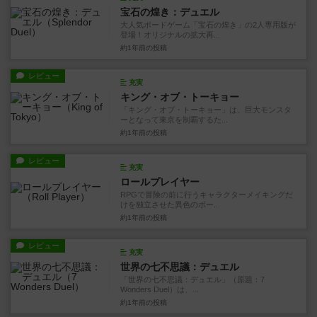
宝石の煌き：デュエル
大人気ボードゲーム「宝石の煌き」の2人専用版が
登場！オリジナルの拡大再...
約1年前
の投稿
レビュー
充実
キング・オブ・トーキョー
「キング・オブ・トーキョー」は、巨大モンスタ
ーとなって東京を制覇するた...
約1年前
の投稿
レビュー
充実
ロールプレイヤー
RPGで冒険の前に行うキャラクターメイキングだ
けを独立させた異色のボー...
約1年前
の投稿
レビュー
充実
世界の七不思議：デュエル
「世界の七不思議：デュエル」（原題：7
Wonders Duel）は、...
約1年前
の投稿