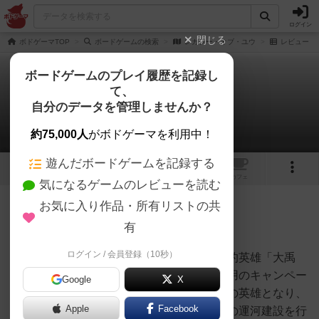
ログイン
閉じる
ボドゲーマTOP
ボードゲームの検索
レガシー・オブ・ユウ
レビュー
ボードゲームのプレイ履歴を記録し
て、
レガシー・オブ・ユウ
自分のデータを管理しませんか？
真夏。さんのレビュー
約75,000人
がボドゲーマを利用中！
遊んだボードゲームを記録する
1
1
トップ
画像
動画
レビュー
カフェ
気になるゲームのレビューを読む
お気に入り作品・所有リストの共
267名
4名
0
約1年前
有
ログイン / 会員登録（10秒）
「レガシー・オブ・ユウ」は、中国の伝説的英雄「大禹
（だいう）」の物語をテーマにしたソロ専用のキャンペー
Google
X
ン型ボードゲームです。プレイヤーは伝説の英雄となり、
Apple
Facebook
黄河の洪水からの村の防衛とともに灌漑用の運河建設を行