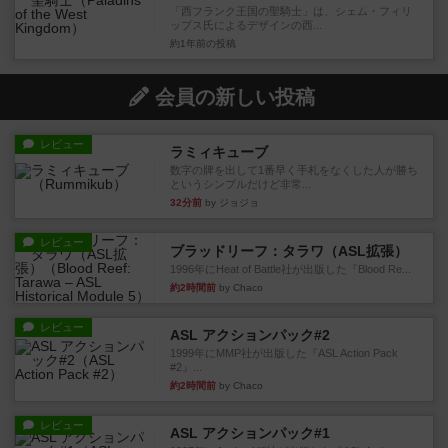
「西フランク王国の聖騎士」は、シェム・フィリ
ップス氏によるデザインの西...
約1年前
の投稿
会員の新しい投稿
レビュー
ラミィキューブ
数字の牌を出して1番早く手札をなくした人が勝ち
というシンプルだけど非常...
32分前
by ジョジョ
レビュー
ブラッドリーフ：タラワ（ASL拡張）
1996年にHeat of Battle社が出版した『Blood Re...
約2時間前
by Chaco
レビュー
ASL アクションパック#2
1999年にMMP社が出版した『ASL Action Pack
#2』...
約2時間前
by Chaco
レビュー
ASL アクションパック#1