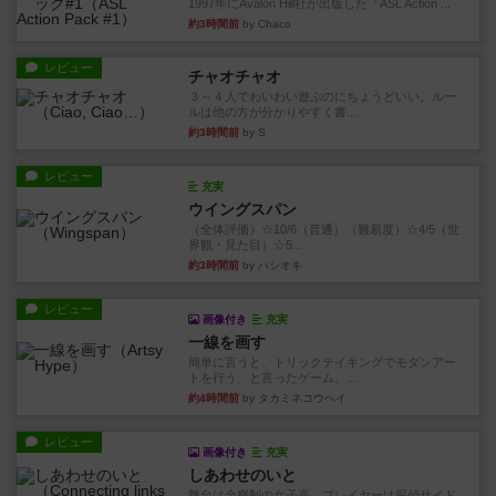
1997年にAvalon Hill社が出版した『ASL Action ...
約3時間前
by Chaco
レビュー
チャオチャオ
３～４人でわいわい遊ぶのにちょうどいい。ルー
ルは他の方が分かりやすく書...
約3時間前
by S
レビュー
充実
ウイングスパン
（全体評価）☆10/6（普通）（難易度）☆4/5（世
界観・見た目）☆5...
約3時間前
by ハシオキ
レビュー
画像付き
充実
一線を画す
簡単に言うと、トリックテイキングでモダンアー
トを行う、と言ったゲーム。...
約4時間前
by タカミネコウヘイ
レビュー
画像付き
充実
しあわせのいと
舞台は全寮制の女子高。プレイヤーは探偵サイド