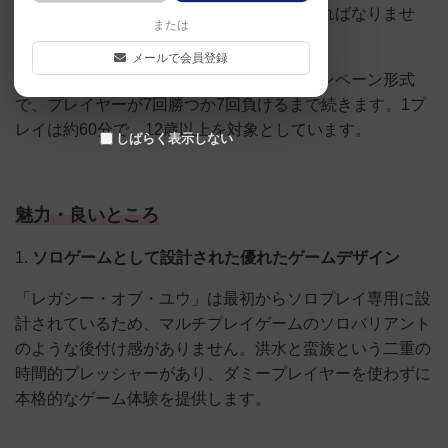
いながら近隣の蛮族からの攻撃を防がなければなりませ
または
ん。
メールで会員登録
ゲームは完全にリセット可能な非線形キャンペーン形式
で、プレイヤーが7回勝つか7回負けるまで続きます。1プ
レイは約60分で、12歳以上を対象としています。
しばらく表示しない
魅力・良いところ
1.
ソロゲームとして設計された優れたゲームデザイン
「レガシー・オブ・ユウ」は最初からソロプレイ専用に設
計されているため、マルチプレイゲームのソロバリアント
のような後付け感がありません。洪水と蛮族という二重の
時間的プレッシャーがあり、ダミープレイヤーを使わずに
本格的なゲーム体験を提供します。