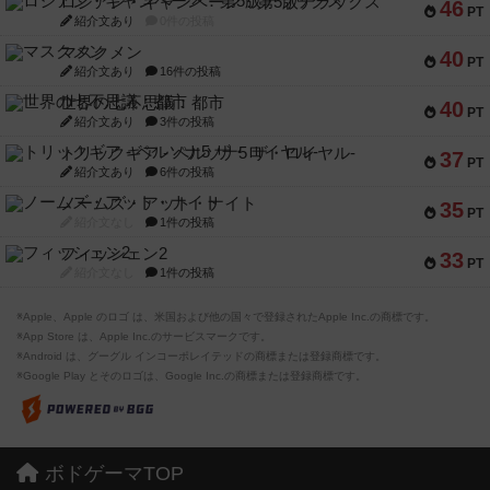
ロシアン・キャンペーン：第5版デラックス
46
PT
紹介文あり
0件の投稿
マスクメン
40
PT
紹介文あり
16件の投稿
世界の七不思議：都市
40
PT
紹介文あり
3件の投稿
トリックギア - ペルソナ5 ザ・ロイヤル-
37
PT
紹介文あり
6件の投稿
ノームズ・アット・ナイト
35
PT
紹介文なし
1件の投稿
フィッシェン2
33
PT
紹介文なし
1件の投稿
※Apple、Apple のロゴ は、米国および他の国々で登録されたApple Inc.の商標です。
※App Store は、Apple Inc.のサービスマークです。
※Android は、グーグル インコーポレイテッドの商標または登録商標です。
※Google Play とそのロゴは、Google Inc.の商標または登録商標です。
ボドゲーマTOP