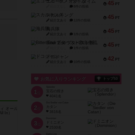
エコーズ・オブ・タイム
45
PT
紹介文なし
8件の投稿
スカルキング
45
PT
紹介文あり
12件の投稿
海兵隊
45
PT
紹介文あり
1件の投稿
Bitter End ブタペスト救出作戦
45
PT
紹介文なし
1件の投稿
ドコジャン
42
PT
紹介文あり
10件の投稿
お気に入りランキング
トップ50
Splendor
1
宝石の煌き
位
4041名
Die Siedler von Catan
2
カタン
位
3616名
Dominion
3
ドミニオン
位
2530名
Battle Line