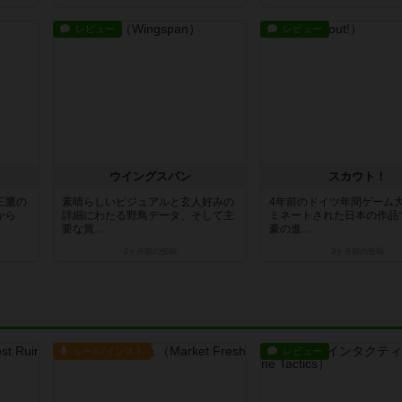
レビュー
レビュー
ウイングスパン
スカウト！
三鷹の
素晴らしいビジュアルと玄人好みの
4年前のドイツ年間ゲーム
から
詳細にわたる野鳥データ、そして主
ミネートされた日本の作品
要な賞...
豪の進...
2ヶ月前
の投稿
3ヶ月前
の投稿
ルール/インスト
レビュー