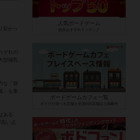
人気ボードゲーム
り安かっ
総合おすすめランキング
れぞれの
大型哺乳
力な「狼
狐」を集
ボードゲームカフェ一覧
ボドゲが遊べる店舗を全国500店舗以上掲載中
はある
が高い点