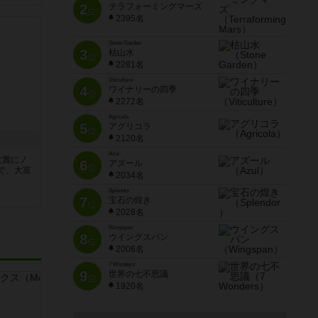
2
テラフォーミングマーズ
位
2395名
Stone Garden
3
枯山水
位
2281名
Viticulture
4
ワイナリーの四季
位
2272名
Agricola
5
アグリコラ
位
2120名
Azul
大賞にノ
6
アズール
位
で、大富
2034名
Splendor
7
宝石の煌き
位
2028名
Wingspan
8
ウイングスパン
位
2006名
7 Wonders
9
世界の七不思議
位
1920名