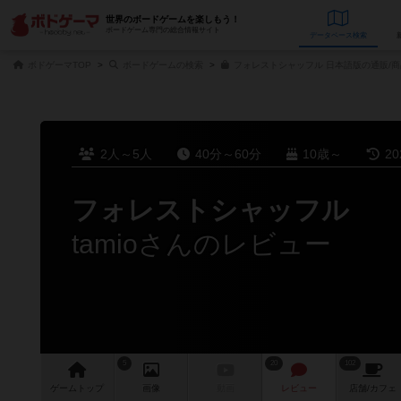
世界のボードゲームを楽しもう！
ボードゲーム専門の総合情報サイト
データベース
検
ボドゲーマTOP
ボードゲームの検索
フォレストシャッフル 日本語版の通販/
2人～5人
40分～60分
10歳～
2
フォレストシャッフル
tamioさんのレビュー
5
20
102
ゲーム
トップ
画像
動画
レビュー
店舗/
カフェ