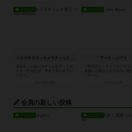
レビュー
レビュー
ソクラテスラ～キメラティック偉人バトル～
アーク・ノヴァ
前からこのおバカゲームをやってみ
一昨年のテンデイズセールで
たかったのだが、中古で安く出てい
店舗に山積みされており、娘
たので...
「やりた...
約2ヶ月前
の投稿
2ヶ月前
の投稿
会員の新しい投稿
レビュー
レビュー