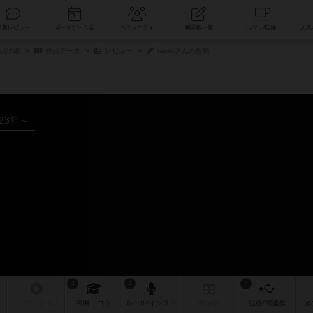
索
新着レビュー
ボードゲーム会
コミュニティ
掲示板一覧
商品詳細
作品データ
レビュー
tamioさんの投稿
023年～
2
3
4
リプレイ
日記
戦略
・コツ
ルール
/インスト
掲示板
拡張/関連
作
次