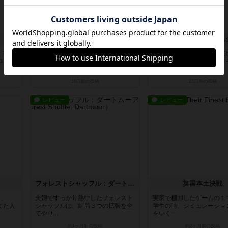
ペンギンパーティ
、従兄
予想通り、ルールは超簡単で時間も
ボドゲーマさんのセールに
ロム」
かからないので、気軽に寝る前時間
て、これは子どもに刺さり
で楽し...
即ポチっ...
16日前
の投稿
23日前
の投稿
レビュー
レビュー
フォレストシャッフル：ダートムーア
英国本土決戦
を、
夫婦ですっかり熱中したフォレスト
実家で棚卸したゲームの１
てた人
シャッフルは、結局３つの拡張を全
学生の時、シミュレーショ
てやり...
をいく...
約1ヶ月前
の投稿
約2ヶ月前
の投稿