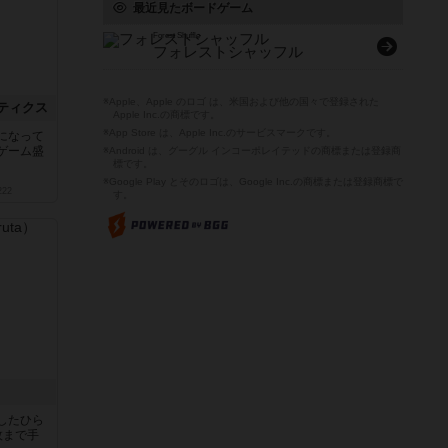
最近見たボードゲーム
Forest Shuffle
フォレストシャッフル
※Apple、Apple のロゴ は、米国および他の国々で登録された
ティクス
Apple Inc.の商標です。
※App Store は、Apple Inc.のサービスマークです。
になって
ゲーム盛
※Android は、グーグル インコーポレイテッドの商標または登録商
標です。
※Google Play とそのロゴは、Google Inc.の商標または登録商標で
222
す。
したひら
枚まで手