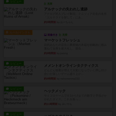
レビュー
充実
アルナックの失われし遺跡
アナログ対人プレイ数回。クニツィア先生の名作
「エルドラドを探して」にあ...
約5時間前
by おーちゃん
ルール/インスト
画像付き
充実
マーケットフレッシュ
目的あなたの店先に農産物の木箱を戦略的に積み
重ねて在庫を最大化し、競合...
約9時間前
by jurong
レビュー
メメントオンラインタクティクス
どんどん物量が増えて大変になっていく押し付け
合いが楽しいゲーム盛り上が...
約9時間前
by nekomanma222
レビュー
ヘックメック
サイコロゲームです1から5までの数字と芋虫がか
かれたダイス。これを振っ...
約11時間前
by みいやん
レビュー