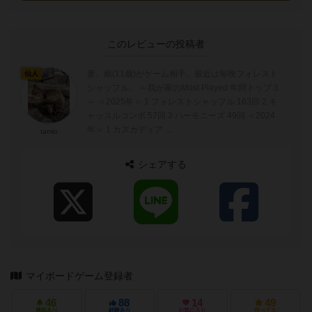
このレビューの投稿者
妻、娘(11歳)がゲーム相手。最近は毎晩フォレスト
仙人
シャッフル。 ～我が家のMost Played 年間トップ３
～ ＜2025年＞ 1 フォレストシャッフル 163回 2 キ
ャッスルコンボ 57回 3 ハーモニーズ 49回 ＜2024
年＞ 1 カスカディア ...
tamio
シェアする
マイボードゲーム登録者
46
88
14
49
興味あり
経験あり
お気に入り
持ってる