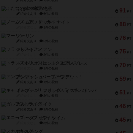
ふたつの城の物語
91
PT
紹介文あり
6件の投稿
ノームズ・アット・ナイト
88
PT
紹介文なし
1件の投稿
マーリン
76
PT
紹介文あり
6件の投稿
フラットアイアン
75
PT
紹介文なし
2件の投稿
トランスオリエント・エクスプレス
70
PT
紹介文なし
1件の投稿
アンブッシュ！：ムーブアウト！
59
PT
紹介文あり
1件の投稿
キャプテン・フリップ：イスラ・ボンバ
51
PT
紹介文なし
2件の投稿
ガルフストライク
46
PT
紹介文あり
1件の投稿
エコーズ・オブ・タイム
45
PT
紹介文なし
8件の投稿
スカルキング