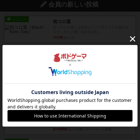
会員の新しい投稿
レビュー
街コロ通
街コロとの違いは初めから二つサイコロを振れる
など、少しの違いはあるけれ...
35分前
by くみ
戦略やコツ
ニューオールド
ゲーム終了時に、「オールドカードとニューカー
ドのどちらもある」 状態に...
約1時間前
by オグランド（Oguland）
レビュー
ニューオールド
ボードゲームを1,000個以上持っているユーザー視
点で良かった点と悪か...
約1時間前
by オグランド（Oguland）
レビュー
デクリプト
プレイ感がしっかりしてるから、超ボードゲーム
やったなって感じ。パーティ...
約3時間前
by ヒロ(新！ボードゲーム家族)