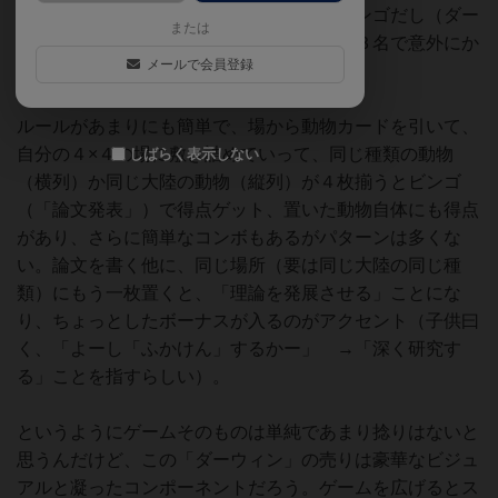
ぎてえっ！？となったが、動物もいるしビンゴだし（ダー
または
ウィンの勉強にもなりそうだし）、子供と３名で意外にか
メールで会員登録
なりリピートしてる。
ルールがあまりにも簡単で、場から動物カードを引いて、
自分の４×４の場に敷き詰めていって、同じ種類の動物
しばらく表示しない
（横列）か同じ大陸の動物（縦列）が４枚揃うとビンゴ
（「論文発表」）で得点ゲット、置いた動物自体にも得点
があり、さらに簡単なコンボもあるがパターンは多くな
い。論文を書く他に、同じ場所（要は同じ大陸の同じ種
類）にもう一枚置くと、「理論を発展させる」ことにな
り、ちょっとしたボーナスが入るのがアクセント（子供曰
く、「よーし「ふかけん」するかー」 →「深く研究す
る」ことを指すらしい）。
というようにゲームそのものは単純であまり捻りはないと
思うんだけど、この「ダーウィン」の売りは豪華なビジュ
アルと凝ったコンポーネントだろう。ゲームを広げるとス