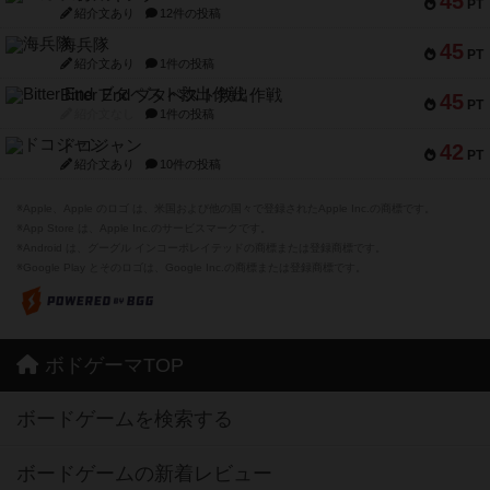
45
PT
紹介文あり
12件の投稿
海兵隊
45
PT
紹介文あり
1件の投稿
Bitter End ブタペスト救出作戦
45
PT
紹介文なし
1件の投稿
ドコジャン
42
PT
紹介文あり
10件の投稿
※Apple、Apple のロゴ は、米国および他の国々で登録されたApple Inc.の商標です。
※App Store は、Apple Inc.のサービスマークです。
※Android は、グーグル インコーポレイテッドの商標または登録商標です。
※Google Play とそのロゴは、Google Inc.の商標または登録商標です。
ボドゲーマTOP
ボードゲームを検索する
ボードゲームの新着レビュー