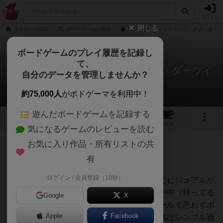
ログイン
閉じる
ボドゲーマTOP
ボードゲームの検索
イン・ザ・フットステップ・オブ・ダーウ
ボードゲームのプレイ履歴を記録し
て、
イン・ザ・フットステップ・オブ・ダーウィ
自分のデータを管理しませんか？
ン
tamioさんのレビュー
約75,000人
がボドゲーマを利用中！
遊んだボードゲームを記録する
3
4
13
トップ
画像
動画
レビュー
カフェ
気になるゲームのレビューを読む
お気に入り作品・所有リストの共
374名
4名
0
8ヶ月前
有
ログイン / 会員登録（10秒）
去年のドイツ年間ゲーム大賞ノミネート作でビジュアルが
気になっていたのだが、あまり出回ってない中（持ってる
Google
X
人あまりいなさそう）、ボドゲーマさんセールで思わずポ
Apple
Facebook
チってしまった。やってみると、プレイ自体はシンプル過