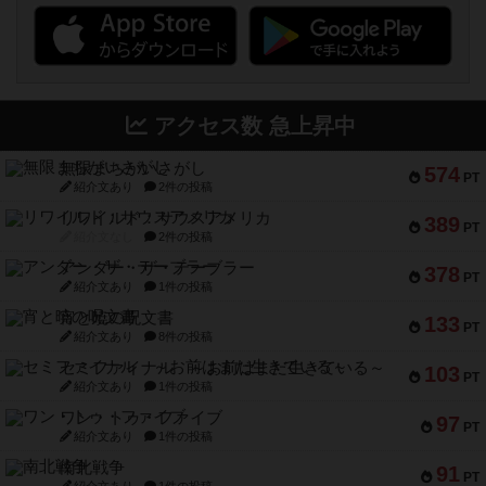
アクセス数 急上昇中
無限まちがいさがし
574
PT
紹介文あり
2件の投稿
リワイルド：サウスアメリカ
389
PT
紹介文なし
2件の投稿
アンダー・ザ・テーブラー
378
PT
紹介文あり
1件の投稿
宵と暁の呪文書
133
PT
紹介文あり
8件の投稿
セミファイナル ～お前はまだ生きている～
103
PT
紹介文あり
1件の投稿
ワン・トゥ・ファイブ
97
PT
紹介文あり
1件の投稿
南北戦争
91
PT
紹介文あり
1件の投稿