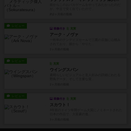
前からこのおバカゲームをやってみたかったのだ
が、中古で安く出ていたので...
約2ヶ月前
の投稿
レビュー
画像付き
充実
アーク・ノヴァ
一昨年のテンデイズセールで三鷹の店舗に山積み
されており、娘から「やりた...
2ヶ月前
の投稿
レビュー
充実
ウイングスパン
素晴らしいビジュアルと玄人好みの詳細にわたる
野鳥データ、そして主要な賞...
2ヶ月前
の投稿
レビュー
画像付き
充実
スカウト！
4年前のドイツ年間ゲーム大賞にノミネートされた
日本の作品で、大富豪の進...
3ヶ月前
の投稿