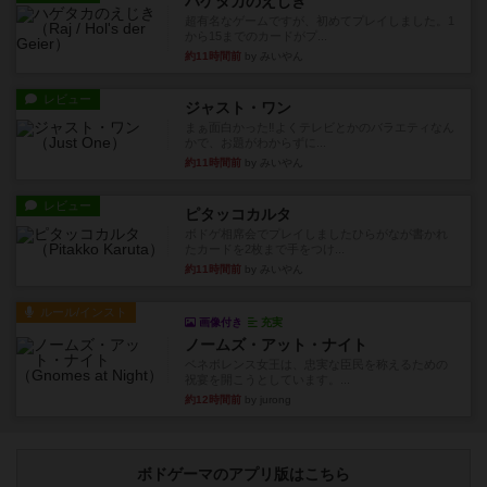
ハゲタカのえじき
超有名なゲームですが、初めてプレイしました。1
から15までのカードがプ...
約11時間前
by みいやん
レビュー
ジャスト・ワン
まぁ面白かった‼️よくテレビとかのバラエティなん
かで、お題がわからずに...
約11時間前
by みいやん
レビュー
ピタッコカルタ
ボドゲ相席会でプレイしましたひらがなが書かれ
たカードを2枚まで手をつけ...
約11時間前
by みいやん
ルール/インスト
画像付き
充実
ノームズ・アット・ナイト
ベネボレンス女王は、忠実な臣民を称えるための
祝宴を開こうとしています。...
約12時間前
by jurong
ボドゲーマのアプリ版はこちら