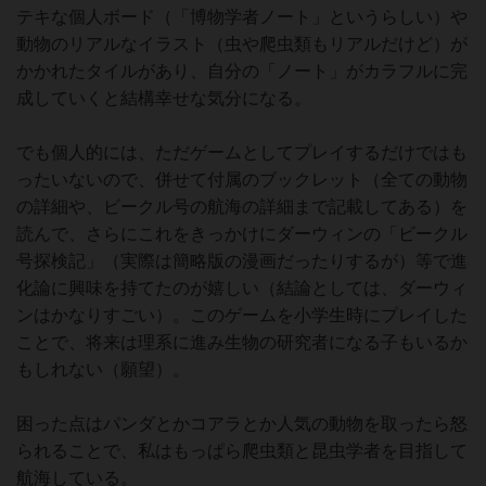
テキな個人ボード（「博物学者ノート」というらしい）や
動物のリアルなイラスト（虫や爬虫類もリアルだけど）が
かかれたタイルがあり、自分の「ノート」がカラフルに完
成していくと結構幸せな気分になる。
でも個人的には、ただゲームとしてプレイするだけではも
ったいないので、併せて付属のブックレット（全ての動物
の詳細や、ビークル号の航海の詳細まで記載してある）を
読んで、さらにこれをきっかけにダーウィンの「ビークル
号探検記」（実際は簡略版の漫画だったりするが）等で進
化論に興味を持てたのが嬉しい（結論としては、ダーウィ
ンはかなりすごい）。このゲームを小学生時にプレイした
ことで、将来は理系に進み生物の研究者になる子もいるか
もしれない（願望）。
困った点はパンダとかコアラとか人気の動物を取ったら怒
られることで、私はもっぱら爬虫類と昆虫学者を目指して
航海している。