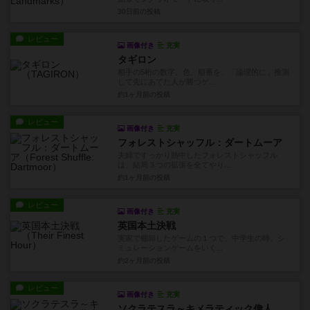
30日前
の投稿
レビュー
画像付き
充実
タギロン
相手の5桁の数字、色、順番を、「論理的に」推測
して先にあてた人が勝つゲ...
約1ヶ月前
の投稿
レビュー
画像付き
充実
フォレストシャッフル：ダートムーア
夫婦ですっかり熱中したフォレストシャッフル
は、結局３つの拡張を全てやり...
約1ヶ月前
の投稿
レビュー
画像付き
充実
英国本土決戦
実家で棚卸したゲームの１つで、中学生の時、シ
ミュレーションゲームをいく...
約2ヶ月前
の投稿
レビュー
画像付き
充実
ソクラテスラ～キメラティック偉人バトル～