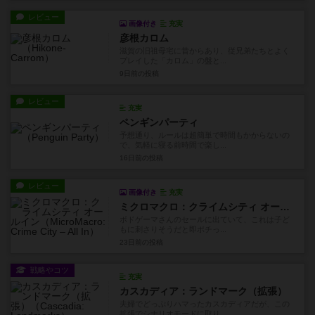
レビュー
画像付き
充実
彦根カロム
滋賀の旧祖母宅に昔からあり、従兄弟たちとよく
プレイした「カロム」の盤と...
9日前
の投稿
レビュー
充実
ペンギンパーティ
予想通り、ルールは超簡単で時間もかからないの
で、気軽に寝る前時間で楽し...
16日前
の投稿
レビュー
画像付き
充実
ミクロマクロ：クライムシティ オールイン
ボドゲーマさんのセールに出ていて、これは子ど
もに刺さりそうだと即ポチっ...
23日前
の投稿
戦略やコツ
充実
カスカディア：ランドマーク（拡張）
夫婦でどっぷりハマったカスカディアだが、この
拡張でシナリオモードに取り...