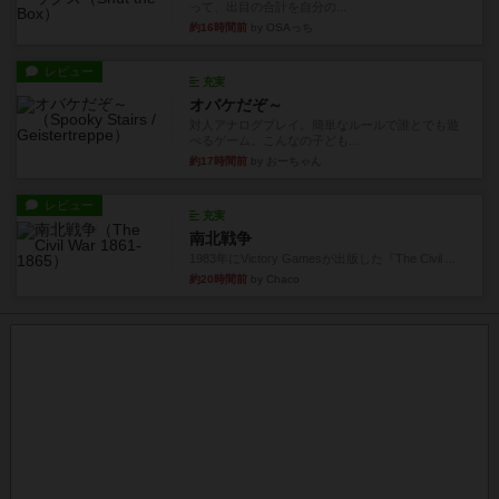
って、出目の合計を自分の...
約16時間前
by OSAっち
レビュー
充実
オバケだぞ～
対人アナログプレイ。簡単なルールで誰とでも遊
べるゲーム。こんなの子ども...
約17時間前
by おーちゃん
レビュー
充実
南北戦争
1983年にVictory Gamesが出版した『The Civil ...
約20時間前
by Chaco