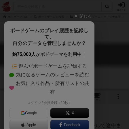
ログイン
閉じる
ボドゲーマTOP
ボードゲームの検索
レイルウェイブーム：オリジナル版
ボードゲームのプレイ履歴を記録し
て、
自分のデータを管理しませんか？
レイルウェイブーム
約75,000人
がボドゲーマを利用中！
Railway Boom
遊んだボードゲームを記録する
気になるゲームのレビューを読む
お気に入り作品・所有リストの共
有
1
1
19
トップ
画像
動画
レビュー
カフェ
ログイン / 会員登録（10秒）
Google
X
0金でしゃがむのはなしという鬼畜ルールで途中ま
Apple
Facebook