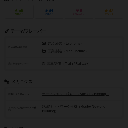
56
64
9
87
興味あり
経験あり
お気に入り
持ってる
テーマ/フレーバー
経済/経営（Economy）
政治経済/各種産業
工業/製造（Manufacture）
電車/鉄道（Train / Railway）
乗り物が基本テーマ
メカニクス
オークション（競り）（Auction / Bidding）
頻出するメカニクス
路線/ネットワーク形成（Route/ Network
ボードの仕組み/マーカー移
動
Building）