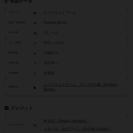
作品データ
レイルウェイブーム
タイトル
Railway Boom
原題・英題表記
2人～4人
参加人数
60分～120分
プレイ時間
14歳から
対象年齢
2025年～
発売時期
未登録
参考価格
レイルウェイブーム：オリジナル版（Railway
関連作品
Boom）
クレジット
林 尚志（Hisashi Hayashi）
ゲームデザイン
シモーネ・ルチアーニ（Simone Luciani）