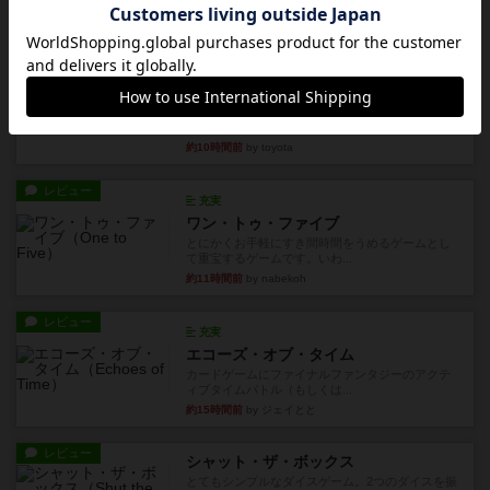
約8時間前
by mob567
レビュー
充実
アンダー・ザ・テーブラー
笑えるバカゲームを集めているライトゲーマーと
してのレビューです。正体隠...
約10時間前
by toyota
レビュー
充実
ワン・トゥ・ファイブ
とにかくお手軽にすき間時間をうめるゲームとし
て重宝するゲームです。いわ...
約11時間前
by nabekoh
レビュー
充実
エコーズ・オブ・タイム
カードゲームにファイナルファンタジーのアクテ
ィブタイムバトル（もしくは...
約15時間前
by ジェイとと
レビュー
シャット・ザ・ボックス
とてもシンプルなダイスゲーム。2つのダイスを振