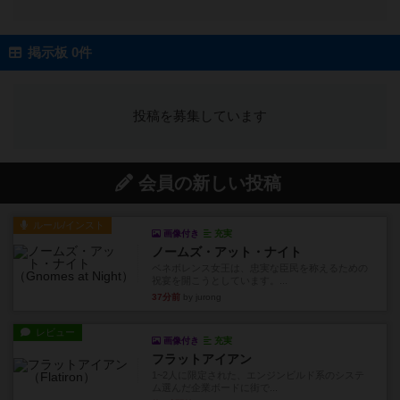
掲示板 0件
投稿を募集しています
会員の新しい投稿
ルール/インスト
画像付き
充実
ノームズ・アット・ナイト
ベネボレンス女王は、忠実な臣民を称えるための
祝宴を開こうとしています。...
37分前
by jurong
レビュー
画像付き
充実
フラットアイアン
1~2人に限定された、エンジンビルド系のシステ
ム選んだ企業ボードに街で...