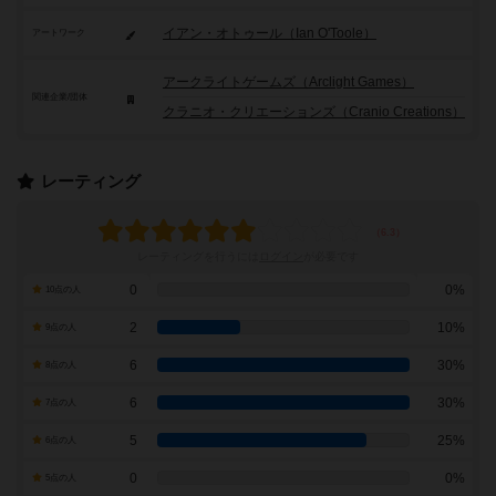
イアン・オトゥール（Ian O'Toole）
アートワーク
アークライトゲームズ（Arclight Games）
関連企業/団体
クラニオ・クリエーションズ（Cranio Creations）
レーティング
レーティングを行うには
ログイン
が必要です
0
0%
10点の人
2
10%
9点の人
6
30%
8点の人
6
30%
7点の人
5
25%
6点の人
0
0%
5点の人