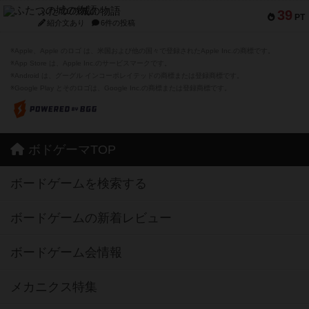
ふたつの城の物語
39
PT
紹介文あり
6件の投稿
※Apple、Apple のロゴ は、米国および他の国々で登録されたApple Inc.の商標です。
※App Store は、Apple Inc.のサービスマークです。
※Android は、グーグル インコーポレイテッドの商標または登録商標です。
※Google Play とそのロゴは、Google Inc.の商標または登録商標です。
ボドゲーマTOP
ボードゲームを検索する
ボードゲームの新着レビュー
ボードゲーム会情報
メカニクス特集