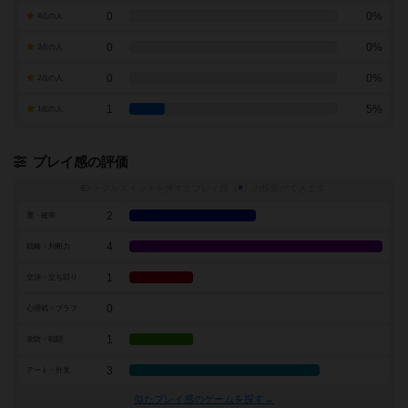
0
0%
4点の人
0
0%
3点の人
0
0%
2点の人
1
5%
1点の人
プレイ感の評価
トグルスイッチを押すとプレイ感（
※
）の投票ができます
2
運・確率
4
戦略・判断力
1
交渉・立ち回り
0
心理戦・ブラフ
1
攻防・戦闘
3
アート・外見
似たプレイ感のゲームを探す→