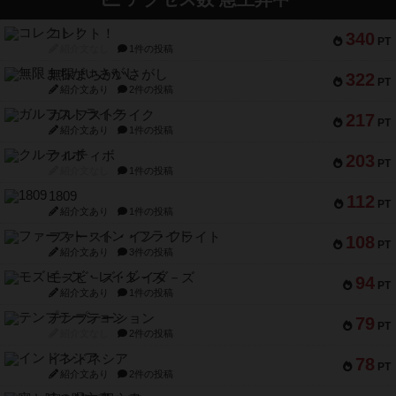
コレクト！
340
PT
紹介文なし
1件の投稿
無限まちがいさがし
322
PT
紹介文あり
2件の投稿
ガルフストライク
217
PT
紹介文あり
1件の投稿
クルティボ
203
PT
紹介文なし
1件の投稿
1809
112
PT
紹介文あり
1件の投稿
ファースト・イン・フライト
108
PT
紹介文あり
3件の投稿
モズビ－ズ・レイダ－ズ
94
PT
紹介文あり
1件の投稿
テンプテーション
79
PT
紹介文なし
2件の投稿
インドネシア
78
PT
紹介文あり
2件の投稿