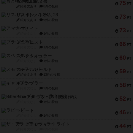
宵と暁の呪文書
75
PT
紹介文あり
8件の投稿
リスボン・トラム 28
73
PT
紹介文あり
9件の投稿
アマナイト
73
PT
紹介文なし
1件の投稿
ブラヴェスト
66
PT
紹介文なし
1件の投稿
スペクタキュラー
60
PT
紹介文なし
1件の投稿
スモールワールド
59
PT
紹介文あり
13件の投稿
ギャンブラー
58
PT
紹介文なし
2件の投稿
Bitter End ブタペスト救出作戦
52
PT
紹介文なし
1件の投稿
ラピード
46
PT
紹介文なし
1件の投稿
ザ・フラッフィー・ライト
44
PT
紹介文なし
0件の投稿