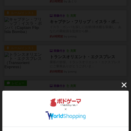
約1時間前
by あくり
ルール/インスト
画像付き
充実
キャプテン・フリップ：イスラ・ボンバ
イスラ・ボンバを探しに出航!潜水艦を装備し、あ
なたの乗組員を監獄から解...
約4時間前
by jurong
ルール/インスト
画像付き
充実
トランスオリエント・エクスプレス
乗客の皆様、トランスオリエント・エクスプレス
にご乗車ありがとうございま...
約5時間前
by jurong
レビュー
画像付き
充実
フラットアイアン
世界に浸れる度 ☆☆☆☆★楽しさ ☆☆☆☆★
タイパ ☆☆☆☆☆マンハッ...
約6時間前
by DKnewyork
レビュー
花火：スターマイン
自分のカードは見えず他のプレイヤーのカードが
見える状態でカードを教えた...