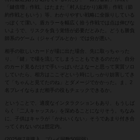
「鍵倍増」作戦、はたまた「村人(ばかり)雇用」作戦（節
約作戦ともいう）等、わかりやすい戦略に全振りしている
っぽくて潔い。盾カラーを幅広く拾う作戦では点は伸びな
いようで、リスクを負う覚悟が必要だとみた。どうも勝負
師系のゲーム（ジャイプルとか）では分が悪い。
相手の欲しいカードが場に出た場合、先に取っちゃった
り、「鍵」で場を流してしまうこともできるのだが、自分
のカード見るだけで手いっぱいだよなーと思って実質ソロ
していたら、相方はここぞという時にしっかり妨害してき
て「ちゃんと見てたのね」とダメージでかかった。ま、2
名プレイならまだ相手の役もチェックできるか。
ということで、適度なインタラクションもあり、もうしば
らく「二人キャッスル」を深めることになりそう。ちなみ
に、子供はキャラが「かわいくない」そうであまり付き合
ってくれないのは想定内。
(2025年7月購入、プレイ回数50回弱）