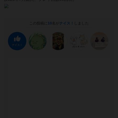
この投稿に
10
名が
ナイス！
しました
ナイス！