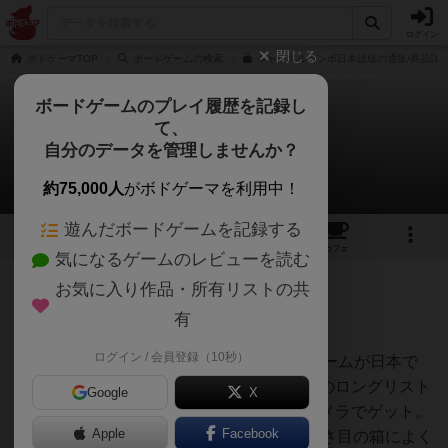
ログイン
閉じる
ボドゲーマTOP
ボードゲームの検索
キャッスルコンボ日本語版の通販/商品詳
ボードゲームのプレイ履歴を記録し
て、
キャッスルコンボ
自分のデータを管理しませんか？
tamioさんのレビュー
約75,000人
がボドゲーマを利用中！
遊んだボードゲームを記録する
3
8
46
トップ
画像
動画
レビュー
カフェ
気になるゲームのレビューを読む
お気に入り作品・所有リストの共
664名
10名
0
10ヶ月前
有
ログイン / 会員登録（10秒）
このところBGGで上位に入っている小箱ゲームが日本で
も発売され、昨年のドイツ年間ゲーム大賞のロングリスト
Google
X
にも入っていたらしいので、早速ビックカメラでゲット。
Apple
Facebook
セットアップ一瞬でプレイ時間も20分、小さ目の箱によく