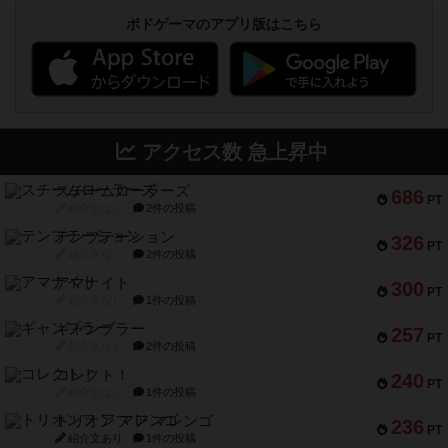
ボドゲーマのアプリ版はこちら
アクセス数 急上昇中
スチームローラーズ
686
PT
紹介文なし
2件の投稿
テンプテーション
326
PT
紹介文なし
2件の投稿
アマナイト
300
PT
紹介文なし
1件の投稿
ギャンブラー
257
PT
紹介文なし
2件の投稿
コレクト！
240
PT
紹介文なし
1件の投稿
トリオンフ ア マレンゴ
236
PT
紹介文あり
1件の投稿