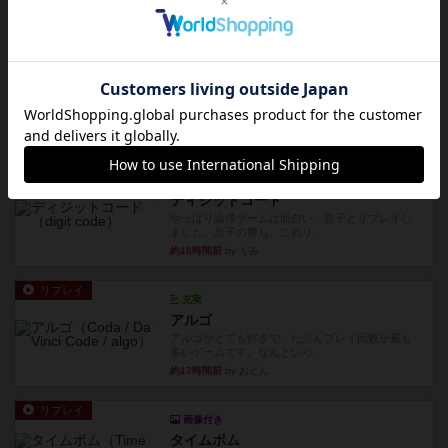
星7軽〜中量級を中心にプレイするゲーマーの感想
です。ボードゲーム会にて...
約16時間前
by おとん
レビュー
ガルフストライク
1983年にVictory Gamesが出版した『Gulf Strik...
約16時間前
by Chaco
リプレイ
画像付き
ディジットコード
やっぱり論理ゲームは面白い。息子とリプレイし
ました。息子の勝ち。これリ...
約16時間前
by くみ
リプレイ
充実
アルゴ
アルゴがとても好きで、たぶんプレイ回数が最も
多いゲームです。なんといっ...
約17時間前
by おとん
リプレイ
画像付き
タイムボム