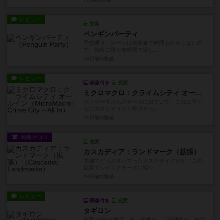
レビュー
充実
ペンギンパーティ
予想通り、ルールは超簡単で時間もかからないの
で、気軽に寝る前時間で楽し...
14日前
の投稿
レビュー
画像付き
充実
ミクロマクロ：クライムシティ オールイン
ボドゲーマさんのセールに出ていて、これは子ど
もに刺さりそうだと即ポチっ...
21日前
の投稿
戦略やコツ
充実
カスカディア：ランドマーク（拡張）
夫婦でどっぷりハマったカスカディアだが、この
拡張でシナリオモードに取り...
28日前
の投稿
レビュー
画像付き
充実
タギロン
相手の5桁の数字、色、順番を、「論理的に」推測