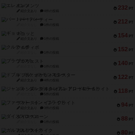
エレメンツ
232
PT
紹介文あり
4件の投稿
バー！パーティー
212
PT
紹介文なし
1件の投稿
ギョッと
154
PT
紹介文あり
1件の投稿
クルティボ
152
PT
紹介文なし
1件の投稿
ブラヴェスト
140
PT
紹介文なし
1件の投稿
ドブル：ポケットモンスター
122
PT
紹介文あり
4件の投稿
ジャンヌ・ダルク-オルレアン ドロー＆ライト
118
PT
紹介文なし
5件の投稿
ファースト・イン・フライト
94
PT
紹介文あり
3件の投稿
ダイススローン
88
PT
紹介文なし
1件の投稿
ガルフストライク
80
PT