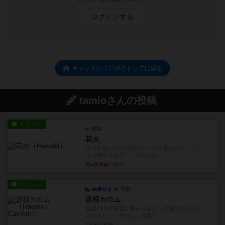
ログインする
キャッスルコンボのトップに戻る
tamioさんの投稿
レビュー
充実
花火
ずっと前のドイツ年間ゲーム大賞ながら、シンプ
ルで簡単な小ゲームで今でも...
約5時間前
の投稿
レビュー
画像付き
充実
彦根カロム
滋賀の旧祖母宅に昔からあり、従兄弟たちとよく
プレイした「カロム」の盤と...
7日前
の投稿