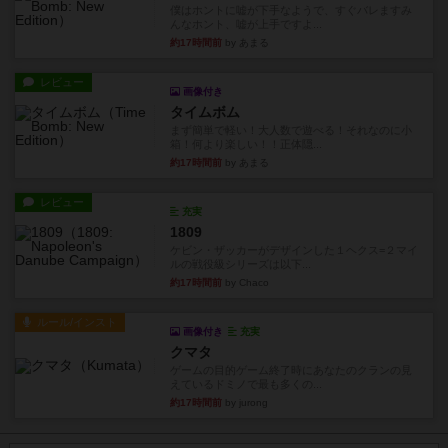
僕はホントに嘘が下手なようで、すぐバレますみ
んなホント、嘘が上手ですよ...
約17時間前
by あまる
レビュー
画像付き
タイムボム
まず簡単で軽い！大人数で遊べる！それなのに小
箱！何より楽しい！！正体隠...
約17時間前
by あまる
レビュー
充実
1809
ケビン・ザッカーがデザインした１ヘクス=２マイ
ルの戦役級シリーズは以下...
約17時間前
by Chaco
ルール/インスト
画像付き
充実
クマタ
ゲームの目的ゲーム終了時にあなたのクランの見
えているドミノで最も多くの...
約17時間前
by jurong