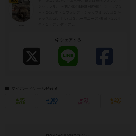
妻、娘(11歳)がゲーム相手。最近は毎晩フォレスト
仙人
シャッフル。 ～我が家のMost Played 年間トップ３
～ ＜2025年＞ 1 フォレストシャッフル 163回 2 キ
ャッスルコンボ 57回 3 ハーモニーズ 49回 ＜2024
年＞ 1 カスカディア ...
tamio
シェアする
マイボードゲーム登録者
95
309
53
203
興味あり
経験あり
お気に入り
持ってる
ログイン/会員登録でコメント