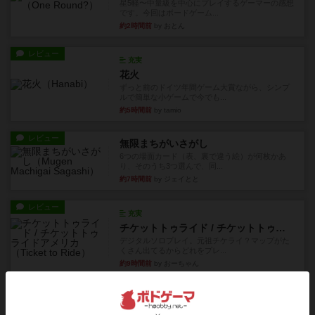
星5軽〜中量級を中心にプレイするゲーマーの感想
です。今回はボードゲーム...
約2時間前
by おとん
レビュー
充実
花火
ずっと前のドイツ年間ゲーム大賞ながら、シンプ
ルで簡単な小ゲームで今でも...
約5時間前
by tamio
レビュー
無限まちがいさがし
6つの場面カード（表、裏で違う絵）が何枚かあ
り、そのうち3つ選んで、同...
約7時間前
by ジェイとと
レビュー
充実
チケットトゥライド / チケットトゥライドアメリカ
デジタルソロプレイ。元祖チケライ？マップがた
くさん出てるからどれをプレ...
約9時間前
by おーちゃん
レビュー
画像付き
充実
ホットストリーク