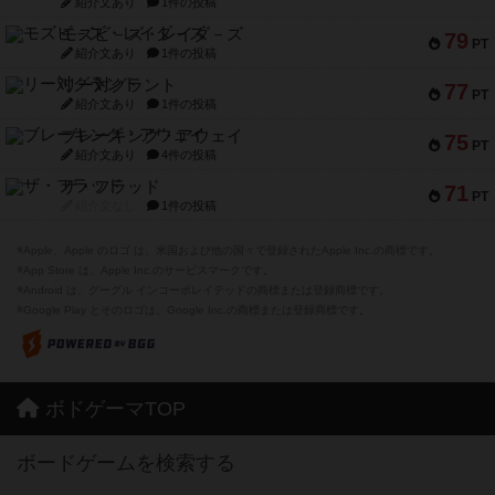
紹介文あり
1件の投稿
モズビ－ズ・レイダ－ズ
79
PT
紹介文あり
1件の投稿
リー対グラント
77
PT
紹介文あり
1件の投稿
ブレーキング・アウェイ
75
PT
紹介文あり
4件の投稿
ザ・フラッド
71
PT
紹介文なし
1件の投稿
※Apple、Apple のロゴ は、米国および他の国々で登録されたApple Inc.の商標です。
※App Store は、Apple Inc.のサービスマークです。
※Android は、グーグル インコーポレイテッドの商標または登録商標です。
※Google Play とそのロゴは、Google Inc.の商標または登録商標です。
ボドゲーマTOP
ボードゲームを検索する