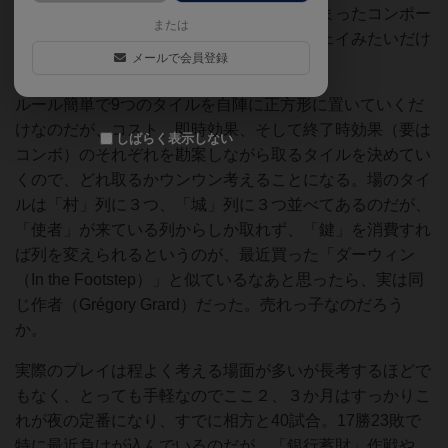
考えられた色合いのカード等、キュっと纏まったコンポー
または
ネントもかなりイイ感じ、なのはファラウェイみたいだけ
メールで会員登録
ど、実は同じ出版元だったのか。
ルール簡単で9つのタイルを自陣に正方形に置いていくだ
けなのだが、コスト、即時効果、そして終了時効果（要は
しばらく表示しない
コンボ）のそれぞれを勘案しながら取るタイルを決めてい
くので、どれ取るかウンウン考えることになる。場のタイ
ルは「村」列に３つ、「城」列に３つ並べてあるのだが、
「使者」が来ている列からしか取れず、「鍵」を消費すれ
ば列を変えられるというのが、最近買った「ダーウィン
（In the Footstep）」と似ているなあと思ったら、実は同
じ作者（Grégory Grard）だった。売れっ子なのだろう
か。
実際のプレイは程よく考える場面が多いが長考するほどで
もなく、とっても手軽なのでここ２、３か月はすっかりこ
れが夜の定番になり、すでに相方と40試合。17勝23敗で
特に最近負けが込んでいるのだが、「銀行蓄財」作戦や