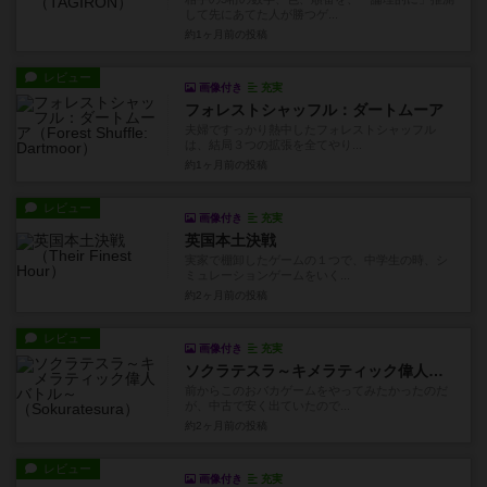
して先にあてた人が勝つゲ...
約1ヶ月前
の投稿
レビュー
画像付き
充実
フォレストシャッフル：ダートムーア
夫婦ですっかり熱中したフォレストシャッフル
は、結局３つの拡張を全てやり...
約1ヶ月前
の投稿
レビュー
画像付き
充実
英国本土決戦
実家で棚卸したゲームの１つで、中学生の時、シ
ミュレーションゲームをいく...
約2ヶ月前
の投稿
レビュー
画像付き
充実
ソクラテスラ～キメラティック偉人バトル～
前からこのおバカゲームをやってみたかったのだ
が、中古で安く出ていたので...
約2ヶ月前
の投稿
レビュー
画像付き
充実