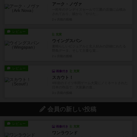
アーク・ノヴァ
一昨年のテンデイズセールで三鷹の店舗に山積み
されており、娘から「やりた...
2ヶ月前
の投稿
レビュー
充実
ウイングスパン
素晴らしいビジュアルと玄人好みの詳細にわたる
野鳥データ、そして主要な賞...
2ヶ月前
の投稿
レビュー
画像付き
充実
スカウト！
4年前のドイツ年間ゲーム大賞にノミネートされた
日本の作品で、大富豪の進...
3ヶ月前
の投稿
会員の新しい投稿
レビュー
画像付き
充実
ワンラウンド