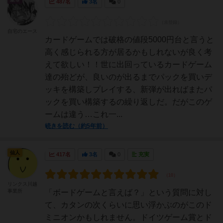
487名
3名
0
自宅のエース
カードゲームでは破格の値段5000円台と言うと
高く感じられる方が居るかもしれないが良く考
えて欲しい！！世に出回っているカードゲーム
達の殆どが、良いのが出るまでパックを買いデ
ッキを構築しプレイする、新弾が出ればまたパ
ックを買い構築するの繰り返しだ。だがこのゲ
ームは違う…これ一...
続きを読む（約5年前）
仙人
417名
3名
0
充実
リンクス川越
事業所
「ボードゲームと言えば？」という質問に対し
て、カタンの次くらいに思い浮かぶのがこのド
ミニオンかもしれません。ドイツゲーム賞とド