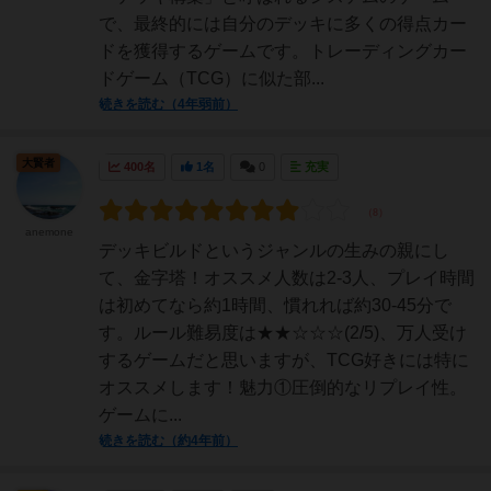
で、最終的には自分のデッキに多くの得点カー
ドを獲得するゲームです。トレーディングカー
ドゲーム（TCG）に似た部...
続きを読む（4年弱前）
大賢者
400名
1名
0
充実
anemone
デッキビルドというジャンルの生みの親にし
て、金字塔！オススメ人数は2-3人、プレイ時間
は初めてなら約1時間、慣れれば約30-45分で
す。ルール難易度は★★☆☆☆(2/5)、万人受け
するゲームだと思いますが、TCG好きには特に
オススメします！魅力①圧倒的なリプレイ性。
ゲームに...
続きを読む（約4年前）