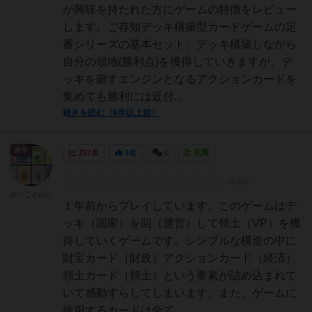
が興味を持たれた方にゲームの特徴をレビュー
します。ご存知デッキ構築型カードゲームの定
番シリーズの基本セット。デッキ構築しながら
自分の領地(勝利点)を獲得していきますが、デ
ッキを廻すエンジンとなるアクションカードを
集めても勝利には近付...
続きを読む（6年以上前）
皇帝
257名
3名
0
充実
おっことぬし
１年前からプレイしています。このゲームはデ
ッキ（国家）を回（運営）して領土（VP）を獲
得していくゲームです。シンプルな構造の中に
財宝カード（財政）アクションカード（経済）
領土カード（領土）という要素が詰め込まれて
いて感動すらしてしまいます。また、ゲームに
使用するカードは全て...