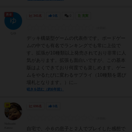
勇者
341名
0名
0
充実
なゆ
デッキ構築型ゲームの代表作です。ボードゲー
ムの中でも有名でランキングでも常に上位で
す。拡張が10種類以上発売されており非常に人
気があります。拡張も面白いですが、この基本
版はよくできており何度でも楽しめます。ゲー
ムをやるたびに変わるサプライ（10種類を選び
場札となります。）に...
続きを読む（約6年前）
神
696名
0名
Nobuaki
Katou
自宅で、小６の息子と２人でプレイした感想で