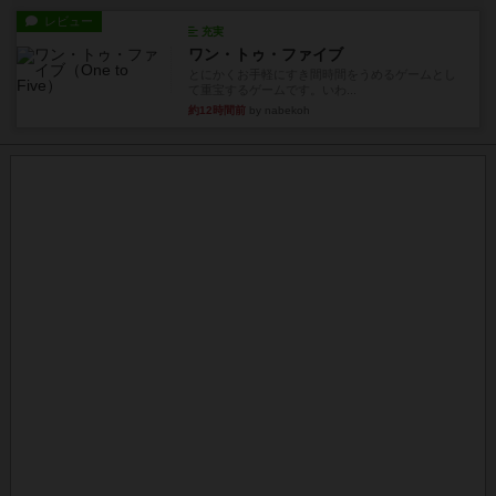
レビュー
充実
ワン・トゥ・ファイブ
とにかくお手軽にすき間時間をうめるゲームとし
て重宝するゲームです。いわ...
約12時間前
by nabekoh