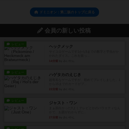
ドミニオン：第二版のトップに戻る
会員の新しい投稿
レビュー
ヘックメック
サイコロゲームです1から5までの数字と芋虫がか
かれたダイス。これを振っ...
14分前
by みいやん
レビュー
ハゲタカのえじき
超有名なゲームですが、初めてプレイしました。1
から15までのカードがプ...
22分前
by みいやん
レビュー
ジャスト・ワン
まぁ面白かった‼️よくテレビとかのバラエティなん
かで、お題がわからずに...
27分前
by みいやん
レビュー