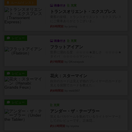
ルール/インスト
画像付き
充実
トランスオリエント・エクスプレス
乗客の皆様、トランスオリエント・エクスプレス
にご乗車ありがとうございま...
約5時間前
by jurong
レビュー
画像付き
充実
フラットアイアン
世界に浸れる度 ☆☆☆☆★楽しさ ☆☆☆☆★
タイパ ☆☆☆☆☆マンハッ...
約7時間前
by DKnewyork
レビュー
花火：スターマイン
自分のカードは見えず他のプレイヤーのカードが
見える状態でカードを教えた...
約8時間前
by mob567
レビュー
充実
アンダー・ザ・テーブラー
笑えるバカゲームを集めているライトゲーマーと
してのレビューです。正体隠...
約11時間前
by toyota