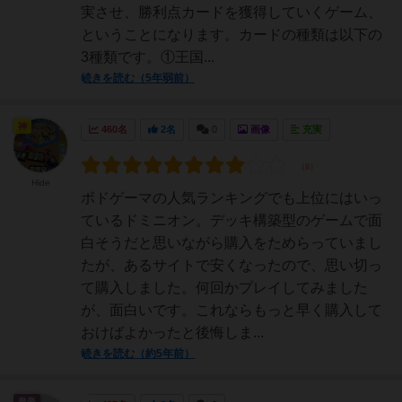
実させ、勝利点カードを獲得していくゲーム、
ということになります。カードの種類は以下の
3種類です。①王国...
続きを読む（5年弱前）
神
460名
2名
0
画像
充実
Hide
ボドゲーマの人気ランキングでも上位にはいっ
ているドミニオン。デッキ構築型のゲームで面
白そうだと思いながら購入をためらっていまし
たが、あるサイトで安くなったので、思い切っ
て購入しました。何回かプレイしてみました
が、面白いです。これならもっと早く購入して
おけばよかったと後悔しま...
続きを読む（約5年前）
皇帝