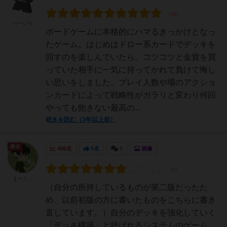
ぺーいち
ボードゲームに本格的にハマるきっかけとなっ
たゲーム。はじめはドロー系カードでデッキを
回すのを楽しんでいたら、コツコツと金貨を買
っていた相手に一気に持ってかれて負けて悔し
い思いをしました。プレイ人数や場のアクショ
ンカードによって戦略性がガラリと変わり何回
やっても飽きない最高の...
続きを読む（3年以上前）
勇者
406名
0名
0
画像
まーく。
（自分の所持しているものが第二版だったた
め、以前初版の方に書いたものをこちらに書き
直しています。）自分のデッキを強化していく
「デッキ構築」と呼ばれるシステムのゲーム