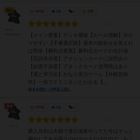
仙人
404名
2名
0
充実
TM of
Yokohama
【メイン要素】デッキ構築【ルール理解】分か
りやすい【手番選択肢】基本の組合せを覚えれ
ば簡単【勝利点要素】勝利点カードの合計値
【言語依存度】アクションカードに説明あり
【妨害干渉度】アタックカード使用時はあり
【運と実力比】かなり実力ゲーム【外観芸術
性】一発でドミニオンとわかる【...
続きを読む（2年以上前）
勇者
379名
0名
0
たろう
購入当初は夫婦で連日連夜やってた今はそっと
寝かしてある扱うのがカードだけなので、ちょ