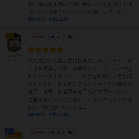
ずに遊べます😎✔️実際に遊んでいる動画を上げ
ているので見ていただけたら嬉しいです🙌✨
続きを読む（4年以上前）
仙人
508名
2名
0
カシスオレン
ジとスクリュ
大人気だけど個人的に好きではないゲーム。デ
ードライバー
ッキを構築して領土を増やしていく、テーマは
♂
わかりやすく基本ルールだけなら難しい点もほ
とんどない。個人的にアタックカードの存在が
苦手。攻撃、妨害系が苦手なのでプレイしたい
と思えるゲームではない。アタックカードを使
わない場合はプレイする...
続きを読む（4年以上前）
国王
234名
0名
0