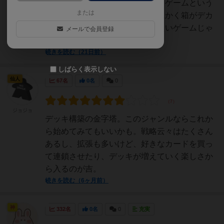
名なボードゲーム…いや、カードゲームという
または
べきか『ドミニオン』です！とにかく箱がデカ
い！中にカードがぎっしり！重たいゲームじゃ
メールで会員登録
ないかとヒヤヒヤしまし...
続きを読む（21日前）
しばらく表示しない
仙人
67名
0名
0
ジョジョ
デッキ構築の金字塔。このジャンルならこれか
ら始めてみてもいいかも。戦略云々はたくさん
あるし、拡張も多いけど、好きなカードを買っ
て連鎖させたり、デッキが増えていく楽しさか
ら入るのが吉。
続きを読む（6ヶ月前）
神
332名
0名
0
充実