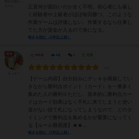
晴れの国たっ
ちゃん
正直何が面白いのか全く不明。初心者にも厳し
く経験者や上級者がほぼ毎回勝つ。このような
作業ゲームは評価しない。作業するなら仕事し
てた方が賃金が入るので身になる。
続きを読む（2年以上前）
勇者
590名
4名
0
充実
まっすー
【ゲーム内容】自分好みにデッキを構築してい
きながら勝利点ポイント（カード）を一番多く
集めた人の勝利※ただし、基本的に勝利点カー
ドはカード効果はなく手札に来てしまうと使い
道がない捨て札になってしまうなので、どのタ
イミングで勝利点を集めるかが重要になってく
る【ルール難易度】★★...
続きを読む（2年以上前）