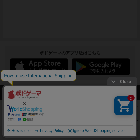
ボドゲーマのアプリ版はこちら
アクセス数 急上昇中
コレクト！
340
PT
紹介文なし
1件の投稿
無限まちがいさがし
322
PT
紹介文あり
2件の投稿
ガルフストライク
217
PT
紹介文あり
1件の投稿