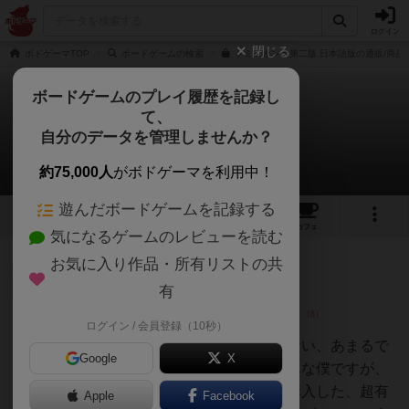
ログイン
閉じる
ボドゲーマTOP
ボードゲームの検索
ドミニオン：第二版 日本語版の通販/商品
ボードゲームのプレイ履歴を記録し
て、
ドミニオン：第二版
自分のデータを管理しませんか？
40件のレビュー
約75,000人
がボドゲーマを利用中！
遊んだボードゲームを記録する
8
6
40
324
トップ
画像
動画
レビュー
カフェ
気になるゲームのレビューを読む
お気に入り作品・所有リストの共
大賢者
180名
2名
0
画像
有
ログイン / 会員登録（10秒）
あまる
ポケカも遊戯王も遊んだことがない、あまるで
Google
X
す、よろしくお願いします…そんな僕ですが、
どうしてもプレイしてみたくて購入した、超有
Apple
Facebook