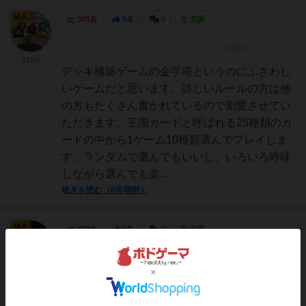
仙人
303名
5名
0
充実
0710t
デッキ構築ゲームの金字塔というのにふさわし
いゲームだと思います。詳しいルールの方は他
の方もたくさん書かれているので割愛させてい
ただきます。王国カードと呼ばれる25種類のカ
ードの中から1ゲーム10種類選んでプレイしま
す。ランダムで選んでもいいし、いろいろ吟味
しながら選んでも楽...
続きを読む（6年弱前）
仙人
279名
1名
0
充実
szk
カードを使いこなして自分のデッキを強くして
いけ!!拡張も多数出ていて評判も非常に良い名