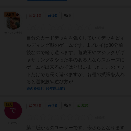
大賢者
242名
1名
0
サイパン太郎
自分のカードデッキを強くしていくデッキビィ
ルディング型のゲームです。1プレイは30分前
後なので軽く遊べます。遊戯王やマジックザギ
ャザリングをやった事のある人ならスムーズに
ゲームが出来るのではと思いました。このセッ
トだけでも長く遊べますが、各種の拡張を入れ
ると選択肢や遊び方が...
続きを読む（6年以上前）
仙人
319名
1名
0
充実
でゃーこ
第二版からのユーザーです。今さらとなります