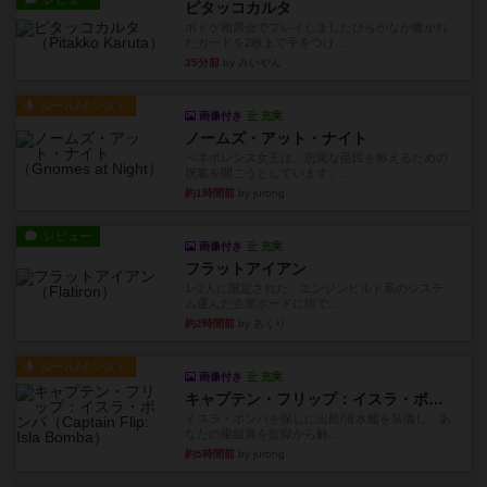
ピタッコカルタ
ボドゲ相席会でプレイしましたひらがなが書かれ
たカードを2枚まで手をつけ...
35分前
by みいやん
ルール/インスト
画像付き
充実
ノームズ・アット・ナイト
ベネボレンス女王は、忠実な臣民を称えるための
祝宴を開こうとしています。...
約1時間前
by jurong
レビュー
画像付き
充実
フラットアイアン
1~2人に限定された、エンジンビルド系のシステ
ム選んだ企業ボードに街で...
約2時間前
by あくり
ルール/インスト
画像付き
充実
キャプテン・フリップ：イスラ・ボンバ
イスラ・ボンバを探しに出航!潜水艦を装備し、あ
なたの乗組員を監獄から解...
約5時間前
by jurong