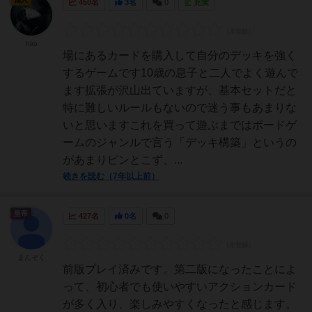
450名
3名
0
充実
hiro
場にあるカードを購入して自分のデッキを強く
するゲームです10歳の息子と二人でよく遊んで
ます拡張が沢山出ていますが、基本セットだと
特に難しいルールもないので迷う事もあまりな
いと思いますこれを買って遊ぶまではボードゲ
ームのジャンルで言う「デッキ構築」というの
があまりピンとこず、...
続きを読む（7年以上前）
皇帝
427名
0名
0
まんぞく
前版プレイ済みです。第二版になったことによ
って、初心者でも使いやすいアクションカード
が多く入り、楽しみやすくなったと感じます。