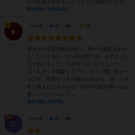
りの拡張を混ぜることでさらに戦略が広がる。
続きを読む（1年以上前）
神
894名
2名
0
充実
おとん
星８ボドゲ300種を所有し、軽〜中量級を中心
にプレイするゲーマーの感想です。小学生と2
人で遊びました。2024年６月【どんなゲー
ム？】デッキ構築タイプの、カード買い物ゲー
ムです。初期デッキ10枚から始まり、使った手
札と購入したカードは、自分の山札が無くなる
度にシャッフルして...
続きを読む（約2年前）
勇者
408名
0名
0