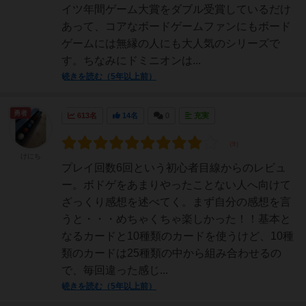
イツ年間ゲーム大賞をダブル受賞しているだけ
あって、コアなボードゲームファンにもボード
ゲームには無縁の人にも大人気のシリーズで
す。ちなみにドミニオンは...
続きを読む（5年以上前）
勇者
613名
14名
0
充実
けにち
プレイ回数6回という初心者目線からのレビュ
ー。ボドゲをあまりやったことない人へ向けて
ざっくり感想を述べてく。まず自分の感想を言
うと・・・めちゃくちゃ楽しかった！！基本と
なるカードと10種類のカードを使うけど、10種
類のカードは25種類の中から組み合わせるの
で、毎回違った感じ...
続きを読む（5年以上前）