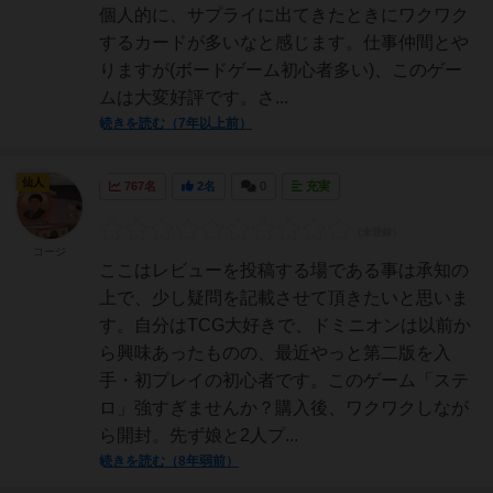
個人的に、サプライに出てきたときにワクワク
するカードが多いなと感じます。仕事仲間とや
りますが(ボードゲーム初心者多い)、このゲー
ムは大変好評です。さ...
続きを読む（7年以上前）
仙人
767名
2名
0
充実
コージ
ここはレビューを投稿する場である事は承知の
上で、少し疑問を記載させて頂きたいと思いま
す。自分はTCG大好きで、ドミニオンは以前か
ら興味あったものの、最近やっと第二版を入
手・初プレイの初心者です。このゲーム「ステ
ロ」強すぎませんか？購入後、ワクワクしなが
ら開封。先ず娘と2人プ...
続きを読む（8年弱前）