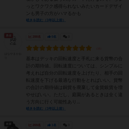
っとワクワク感得られないみたいカードデザイ
ンも男子の方がハマるかも
続きを読む（3年以上前）
勇者
288名
0名
0
はなやまかお
り
基本はデッキの回転速度と手札に来る貨幣の合
計の期待値。回転速度については、シンプルに
考えれば自分の回転速度を上げたり、相手の回
転速度を下げる最適な行動をとればいい。貨幣
の合計の期待値は銅貨を廃棄して金貨銀貨を増
やせばいい。ただし、庭園があるときは全く違
う方向に行く可能性あり...
続きを読む（3年以上前）
将軍
269名
1名
0