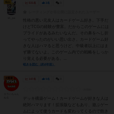
仙人
531名
2名
0
レーティングが非公開に設定されたユーザー
sh_jsa
性格の悪い元友人はカードゲーム好き。下手だ
けどTCGの経験が豊富。だからこのゲームには
プライドがあるみたいなんだ。その鼻をへし折
ってやったのがいい思い出さ。カードゲーム好
きな人はハマると思うけど、中級者以上にはま
ず勝てないよ。このゲーム内での戦略をしっか
り覚える必要がある。...
続きを読む（約4年前）
大賢者
147名
0名
0
カラハちゃん
ねる
デッキ構築ゲーム！カードゲームが好きな人は
絶対ハマります！拡張版などもあり、遊ぶゲー
ムによって使うカードも変わってくるので飽き