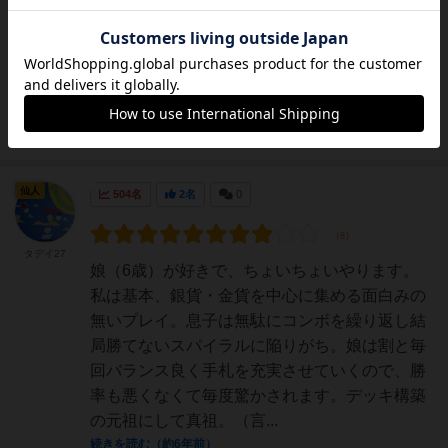
作。最近オープンしたお店に置いてあったので
勢いで購入。基本となるこのセットでもカード
の種類は多岐に渡る。その中で、ゲーム中で使
うのは10種類程度なので、毎回違う展開を味わ
える。リプレイ性は...
続きを読む（6年弱前）
仙人
504名
2名
0
タデイ27
娘（6歳）が好きで、ちょいちょいやります。
私は基本、銀貨・金貨を中心に集める面白みの
無いプレイ。息子は無駄にコンボを繰り返し結
局勝てないスパイラルに陥りがち。娘は割と毎
回バランス良く手札を充実させていくので、勝
率も悪くなくて毎度驚かされます。デッキ構築
の元祖にして真祖。（言...
続きを読む（約6年前）