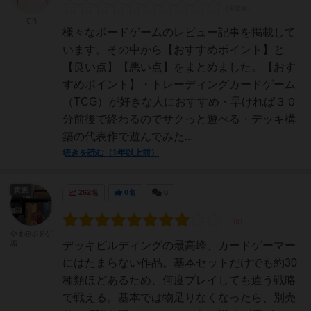
てう
様々なボードゲームのレビュー記事を掲載して
います。その中から【おすすめポイント】と
【良い点】【悪い点】をまとめました。【おす
すめポイント】・トレーディングカードゲーム
（TCG）が好きな人におすすめ・早ければ３０
分前後で終わるのでサクっと遊べる・デッキ構
築の代表作で遊んでみた...
続きを読む（1年以上前）
貴族
262名
0名
0
やま@ボドゲ
垢
デッキビルディングの最高峰、カードゲーマー
にはたまらない作品。基本セットだけでも約30
種類ほどあるため、何度プレイしても違う戦略
で戦える。基本では物足りなくなったら、別売