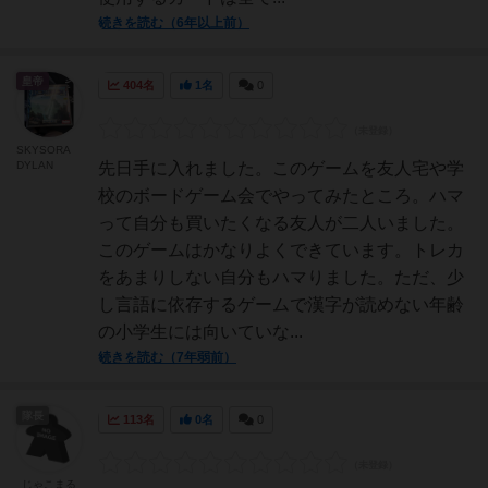
続きを読む（6年以上前）
皇帝
404名
1名
0
SKYSORA
DYLAN
先日手に入れました。このゲームを友人宅や学
校のボードゲーム会でやってみたところ。ハマ
って自分も買いたくなる友人が二人いました。
このゲームはかなりよくできています。トレカ
をあまりしない自分もハマりました。ただ、少
し言語に依存するゲームで漢字が読めない年齢
の小学生には向いていな...
続きを読む（7年弱前）
隊長
113名
0名
0
じゃこまる