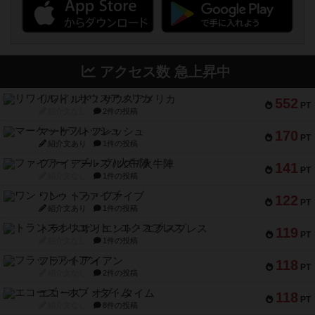
アクセス数 急上昇中
リワイルド：サウスアメリカ
552
PT
紹介文なし
2件の投稿
マーケットフレッシュ
170
PT
紹介文あり
1件の投稿
ファイアー・ブルズ / 火牛陣
141
PT
紹介文なし
1件の投稿
ワン・トゥ・ファイブ
122
PT
紹介文あり
1件の投稿
トランスオリエント・エクスプレス
119
PT
紹介文なし
1件の投稿
フラットアイアン
118
PT
紹介文なし
2件の投稿
エコーズ・オブ・タイム
118
PT
紹介文なし
8件の投稿