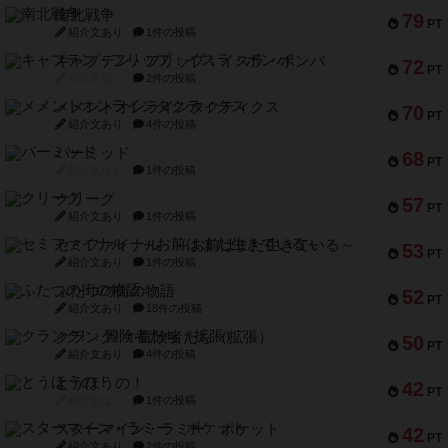
南北戦争
79
PT
紹介文あり
1件の投稿
キャプテン・フリップ：イスラ・ボンバ
72
PT
紹介文なし
2件の投稿
メメントオンラインタクティクス
70
PT
紹介文あり
4件の投稿
パーミッド
68
PT
紹介文なし
1件の投稿
クリーグ
57
PT
紹介文あり
1件の投稿
セミファイナル ～お前はまだ生きている～
53
PT
紹介文あり
1件の投稿
ふたつの街の物語
52
PT
紹介文あり
18件の投稿
クランク! ：冒険者たち（拡張）
50
PT
紹介文あり
4件の投稿
とうほうの！
42
PT
紹介文なし
1件の投稿
スターマイン・ラミー ポケット
42
PT
紹介文あり
2件の投稿