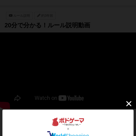
ルール説明
約3年前
20分で分かる！ルール説明動画
https://www.youtube.com/channel/UC3FA3Kz65VhfkuVQJ
WMyOAw YouTubeにて、週3～4配信中！チャンネル登録
&高評価よろしくお願いします！