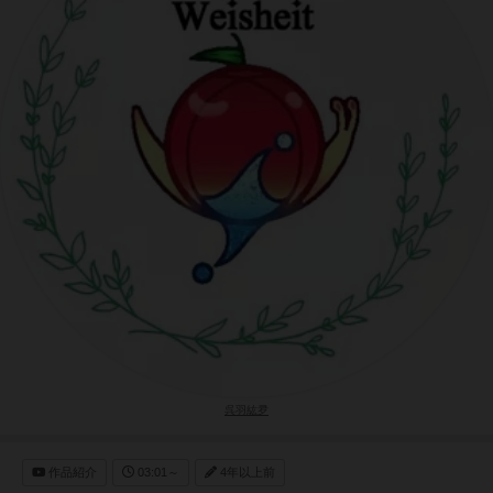
呉羽紘夛
作品紹介
03:01～
4年以上前