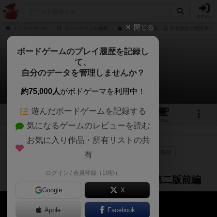
ログイン
閉じる
ボドゲーマTOP
ボードゲームの検索
ドミニオン：第二版 日本語版の通販/商品
ボードゲームのプレイ履歴を記録し
て、
ドミニオン：第二版
自分のデータを管理しませんか？
6件の動画
約75,000人
がボドゲーマを利用中！
遊んだボードゲームを記録する
8
6
40
324
トップ
画像
動画
レビュー
カフェ
気になるゲームのレビューを読む
お気に入り作品・所有リストの共
作品紹介
レビュー
プレイ/実況
ルール説明
有
4年以上前
ログイン / 会員登録（10秒）
【カラハちゃんねる】ドミニオン第二版前編
Google
X
Apple
Facebook