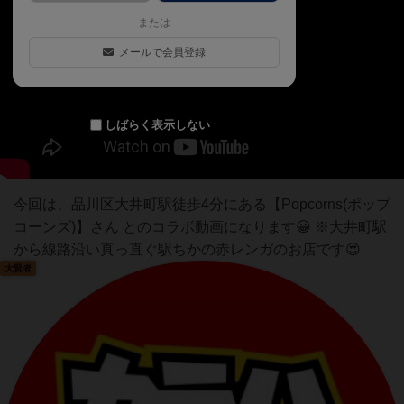
または
メールで会員登録
しばらく表示しない
今回は、品川区大井町駅徒歩4分にある【Popcorns(ポップ
コーンズ)】さん とのコラボ動画になります😀 ※大井町駅
から線路沿い真っ直ぐ駅ちかの赤レンガのお店です😍
大賢者