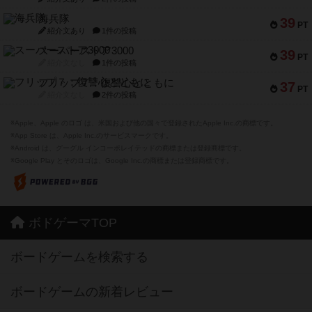
海兵隊
39
PT
紹介文あり
1件の投稿
スーパーストア3000
39
PT
紹介文なし
1件の投稿
フリップ７：復讐心とともに
37
PT
紹介文なし
2件の投稿
※Apple、Apple のロゴ は、米国および他の国々で登録されたApple Inc.の商標です。
※App Store は、Apple Inc.のサービスマークです。
※Android は、グーグル インコーポレイテッドの商標または登録商標です。
※Google Play とそのロゴは、Google Inc.の商標または登録商標です。
ボドゲーマTOP
ボードゲームを検索する
ボードゲームの新着レビュー