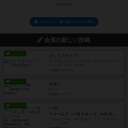
Yusuke Asai
ドミニオン：第二版のトップに戻る
会員の新しい投稿
レビュー
ゴットファイブ！
自分の前に背を向けて並ぶ5枚の手札の数字を当て
るゲーム。相手の手札/場...
17分前
by daisdice
レビュー
カタン
神ゲー
33分前
by アプー
レビュー
充実
ドゥームド・バタリオンズ：ASLモジュール11
『Squad Leader』用の追加マップとして発売され
たマップの#9...