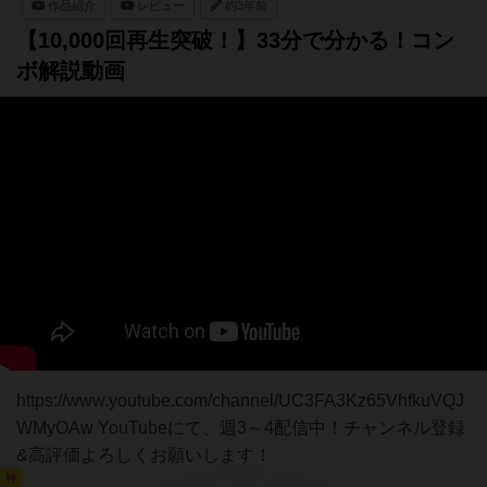
作品紹介
レビュー
約3年前
【10,000回再生突破！】33分で分かる！コン
ボ解説動画
https://www.youtube.com/channel/UC3FA3Kz65VhfkuVQJ
WMyOAw YouTubeにて、週3～4配信中！チャンネル登録
&高評価よろしくお願いします！
神