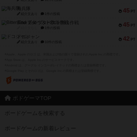
海兵隊
45
PT
紹介文あり
1件の投稿
Bitter End ブタペスト救出作戦
45
PT
紹介文なし
1件の投稿
ドコジャン
42
PT
紹介文あり
10件の投稿
※Apple、Apple のロゴ は、米国および他の国々で登録されたApple Inc.の商標です。
※App Store は、Apple Inc.のサービスマークです。
※Android は、グーグル インコーポレイテッドの商標または登録商標です。
※Google Play とそのロゴは、Google Inc.の商標または登録商標です。
ボドゲーマTOP
ボードゲームを検索する
ボードゲームの新着レビュー