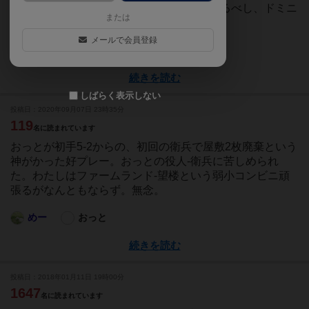
ことに躊躇することはなくなりました笑恐るべし、ドミニ
または
オン！ただ、準備と片付けの時間...
メールで会員登録
あまる
Ｄくん
Ｋくん
Ｔくん
続きを読む
しばらく表示しない
投稿日：2020年09月07日 23時35分
119
名に読まれています
おっとが初手5-2からの、初回の衛兵で屋敷2枚廃棄という
神がかった好プレー。おっとの役人-衛兵に苦しめられ
た。わたしはファームランド-望楼という弱小コンビニ頑
張るがなんともならず。無念。
めー
おっと
続きを読む
投稿日：2018年01月11日 19時00分
1647
名に読まれています