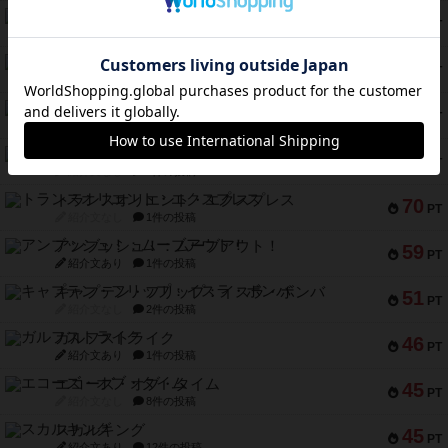
ふたつの城の物語
91
PT
紹介文あり
6件の投稿
ノームズ・アット・ナイト
88
PT
紹介文なし
1件の投稿
マーリン
76
PT
紹介文あり
6件の投稿
フラットアイアン
75
PT
紹介文なし
2件の投稿
トランスオリエント・エクスプレス
70
PT
紹介文なし
1件の投稿
アンブッシュ！：ムーブアウト！
59
PT
紹介文あり
1件の投稿
キャプテン・フリップ：イスラ・ボンバ
51
PT
紹介文なし
2件の投稿
ガルフストライク
46
PT
紹介文あり
1件の投稿
エコーズ・オブ・タイム
45
PT
紹介文なし
8件の投稿
スカルキング
45
PT
紹介文あり
12件の投稿