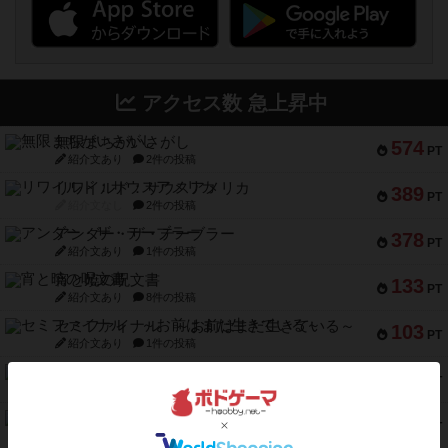
アクセス数 急上昇中
無限まちがいさがし
574
PT
紹介文あり
2件の投稿
リワイルド：サウスアメリカ
389
PT
紹介文なし
2件の投稿
アンダー・ザ・テーブラー
378
PT
紹介文あり
1件の投稿
宵と暁の呪文書
133
PT
紹介文あり
8件の投稿
セミファイナル ～お前はまだ生きている～
103
PT
紹介文あり
1件の投稿
ワン・トゥ・ファイブ
97
PT
紹介文あり
1件の投稿
南北戦争
91
PT
紹介文あり
1件の投稿