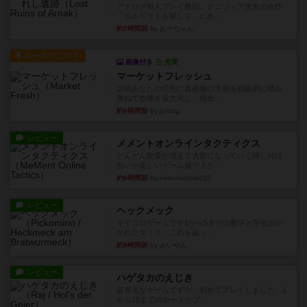
アナログ対人プレイ数回。クニツィア先生の名作
「エルドラドを探して」にあ...
約2時間前
by おーちゃん
ルール/インスト
画像付き
充実
マーケットフレッシュ
目的あなたの店先に農産物の木箱を戦略的に積み
重ねて在庫を最大化し、競合...
約6時間前
by jurong
レビュー
メメントオンラインタクティクス
どんどん物量が増えて大変になっていく押し付け
合いが楽しいゲーム盛り上が...
約6時間前
by nekomanma222
レビュー
ヘックメック
サイコロゲームです1から5までの数字と芋虫がか
かれたダイス。これを振っ...
約8時間前
by みいやん
レビュー
ハゲタカのえじき
超有名なゲームですが、初めてプレイしました。1
から15までのカードがプ...