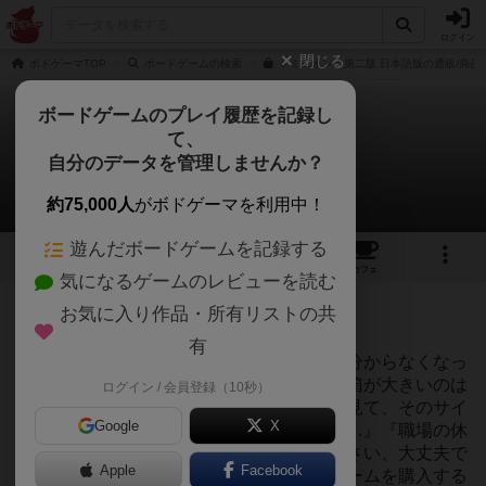
ログイン
閉じる
ボドゲーマTOP
ボードゲームの検索
ドミニオン：第二版 日本語版の通販/商品
ボードゲームのプレイ履歴を記録し
て、
ドミニオン：第二版
自分のデータを管理しませんか？
3件のリプレイ日記
約75,000人
がボドゲーマを利用中！
遊んだボードゲームを記録する
8
6
40
324
トップ
画像
動画
レビュー
カフェ
気になるゲームのレビューを読む
投稿日：2026年07月17日 22時15分
お気に入り作品・所有リストの共
110
名に読まれています
有
リプレイって、何を書いたらいいのか最近分からなくなっ
てきた、あまるですよろしくお願いします箱が大きいのは
ログイン / 会員登録（10秒）
知ってましたけど、届いた生ドミニオンを見て、そのサイ
Google
X
ズに改めて驚きました！『こんなデカい箱…』『職場の休
憩室に置いて大丈夫かな…』安心してください、大丈夫で
Apple
Facebook
したこれを皮切りに、大きい箱のボードゲームを購入する