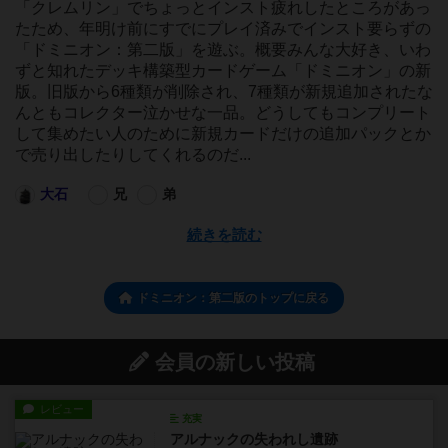
「クレムリン」でちょっとインスト疲れしたところがあっ
たため、年明け前にすでにプレイ済みでインスト要らずの
「ドミニオン：第二版」を遊ぶ。概要みんな大好き、いわ
ずと知れたデッキ構築型カードゲーム「ドミニオン」の新
版。旧版から6種類が削除され、7種類が新規追加されたな
んともコレクター泣かせな一品。どうしてもコンプリート
して集めたい人のために新規カードだけの追加パックとか
で売り出したりしてくれるのだ...
大石
兄
弟
続きを読む
ドミニオン：第二版のトップに戻る
会員の新しい投稿
レビュー
充実
アルナックの失われし遺跡