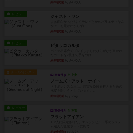
約8時間前
by みいやん
レビュー
ジャスト・ワン
まぁ面白かった‼️よくテレビとかのバラエティなん
かで、お題がわからずに...
約8時間前
by みいやん
レビュー
ピタッコカルタ
ボドゲ相席会でプレイしましたひらがなが書かれ
たカードを2枚まで手をつけ...
約8時間前
by みいやん
ルール/インスト
画像付き
充実
ノームズ・アット・ナイト
ベネボレンス女王は、忠実な臣民を称えるための
祝宴を開こうとしています。...
約9時間前
by jurong
レビュー
画像付き
充実
フラットアイアン
1~2人に限定された、エンジンビルド系のシステ
ム選んだ企業ボードに街で...
約10時間前
by あくり