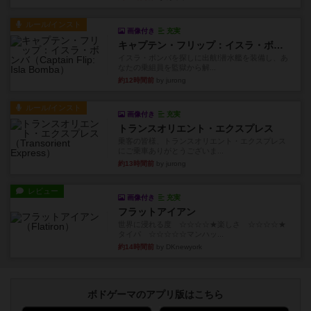
ルール/インスト
画像付き
充実
キャプテン・フリップ：イスラ・ボンバ
イスラ・ボンバを探しに出航!潜水艦を装備し、あ
なたの乗組員を監獄から解...
約12時間前
by jurong
ルール/インスト
画像付き
充実
トランスオリエント・エクスプレス
乗客の皆様、トランスオリエント・エクスプレス
にご乗車ありがとうございま...
約13時間前
by jurong
レビュー
画像付き
充実
フラットアイアン
世界に浸れる度 ☆☆☆☆★楽しさ ☆☆☆☆★
タイパ ☆☆☆☆☆マンハッ...
約14時間前
by DKnewyork
ボドゲーマのアプリ版はこちら