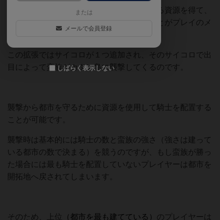
基本のカタンだとサイコロを振って対応する資源を得て、
または
それを元手に開拓地や都市の建設を行うことがプレイのメ
メールで会員登録
インになるかと思います。
この拡張ではサイコロが１つ追加され、そのサイコロで出
目によって蛮族がカタン島に襲撃してくるのです。
しばらく表示しない
襲撃から都市を守るために資源を使用して騎士を配置する
ことが可能です。
襲撃時は基本的には騎士の数と蛮族の強さ（強さは建って
いる都市の数で決まる）を競うのですが、もし蛮族が勝っ
た場合には最も騎士を配置していないプレイヤーは都市を
開拓地へ戻されてしまいます。
そのため、上位
（都市を最も建てている）
のプレイヤーは