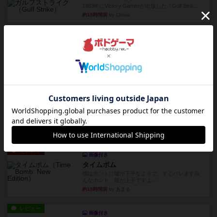
1983年にVictory Gamesが出版した『Gulf Strik...
約18時間前
by Chaco
リプレイ
画像付き
ディジットコード
やっぱり論理ゲームは面白い。息子とリプレイし
ました。息子の勝ち。これリ...
約18時間前
by くみ
リプレイ
充実
アルゴ
アルゴがとても好きで、たぶんプレイ回数が最も
多いゲームです。なんといっ...
約18時間前
by おとん
リプレイ
画像付き
タイムボム
僕はホントに嘘が下手なようで、すぐバレますみ
んなホント、嘘が上手ですよ...
約18時間前
by あまる
レビュー
画像付き