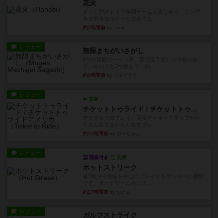
花火
ずっと前のドイツ年間ゲーム大賞ながら、シンプ
ルで簡単な小ゲームで今でも...
約7時間前
by tamio
レビュー
無限まちがいさがし
6つの場面カード（表、裏で違う絵）が何枚かあ
り、そのうち3つ選んで、同...
約9時間前
by ジェイとと
レビュー
充実
チケットトゥライド / チケットトゥライドアメリカ
デジタルソロプレイ。元祖チケライ？マップがた
くさん出てるからどれをプレ...
約11時間前
by おーちゃん
レビュー
画像付き
充実
ホットストリーク
星7軽〜中量級を中心にプレイするゲーマーの感想
です。ボードゲーム会にて...
約17時間前
by おとん
レビュー
ガルフストライク