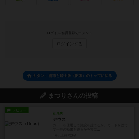
興味あり
経験あり
お気に入り
持ってる
ログイン/会員登録でコメント
ログインする
カタン： 都市と騎士版（拡張）のトップに戻る
まつりさんの投稿
レビュー
充実
デウス
カードを使用して施設を建てるか、カードを捨て
て一時の効果を得るかを常に...
8年以上前
の投稿