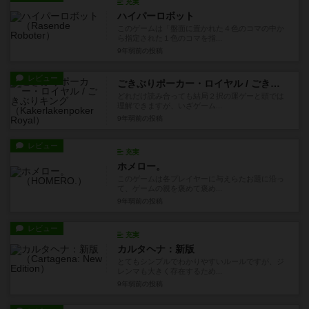
充実
ハイパーロボット
このゲームは「盤面に置かれた４色のコマの中か
ら指定された１色のコマを指...
9年弱前
の投稿
レビュー
ごきぶりポーカー・ロイヤル / ごきぶりキング
どれだけ読み合っても結局２択の運ゲーと頭では
理解できますが、いざゲーム...
9年弱前
の投稿
レビュー
充実
ホメロー。
このゲームは各プレイヤーに与えらたお題に沿っ
て、ゲームの親を褒めて褒め...
9年弱前
の投稿
レビュー
充実
カルタヘナ：新版
とてもシンプルでわかりやすいルールですが、ジ
レンマも大きく存在するため...
9年弱前
の投稿