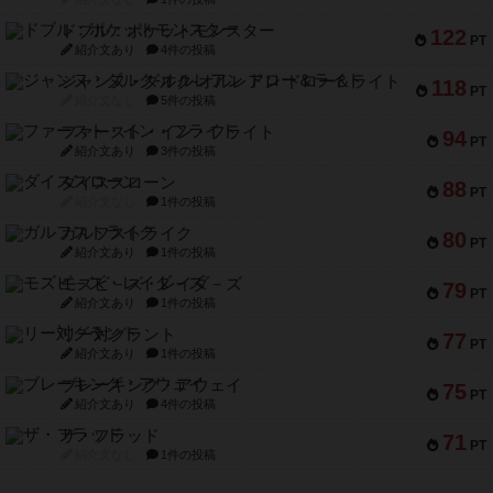
ドブル：ポケットモンスター
122
PT
紹介文あり
4件の投稿
ジャンヌ・ダルク-オルレアン ドロー＆ライト
118
PT
紹介文なし
5件の投稿
ファースト・イン・フライト
94
PT
紹介文あり
3件の投稿
ダイススローン
88
PT
紹介文なし
1件の投稿
ガルフストライク
80
PT
紹介文あり
1件の投稿
モズビ－ズ・レイダ－ズ
79
PT
紹介文あり
1件の投稿
リー対グラント
77
PT
紹介文あり
1件の投稿
ブレーキング・アウェイ
75
PT
紹介文あり
4件の投稿
ザ・フラッド
71
PT
紹介文なし
1件の投稿