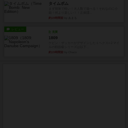
タイムボム
まず簡単で軽い！大人数で遊べる！それなのに小
箱！何より楽しい！！正体隠...
約19時間前
by あまる
レビュー
充実
1809
ケビン・ザッカーがデザインした１ヘクス=２マイ
ルの戦役級シリーズは以下...
約19時間前
by Chaco