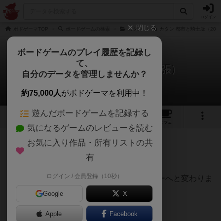
ログイン
閉じる
ボドゲーマTOP
ボードゲームの検索
カタン
カタン 都市と騎士版（202
ボードゲームのプレイ履歴を記録し
て、
カタン： 都市と騎士版（拡張）
自分のデータを管理しませんか？
まつりさんのレビュー
約75,000人
がボドゲーマを利用中！
遊んだボードゲームを記録する
17
2
13
137
トップ
画像
動画
レビュー
カフェ
気になるゲームのレビューを読む
お気に入り作品・所有リストの共
1091名
2名
0
8年以上前
有
ログイン / 会員登録（10秒）
この拡張を入れるだけでカタンが急に重ゲーへと変わりま
す。
Google
X
Apple
Facebook