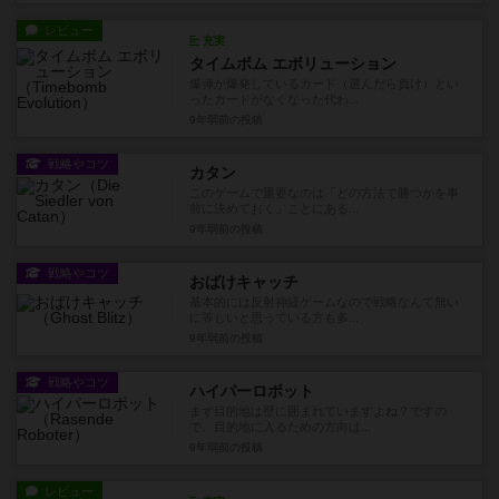
レビュー
充実
タイムボム エボリューション
爆弾が爆発しているカード（選んだら負け）とい
ったカードがなくなった代わ...
9年弱前
の投稿
戦略やコツ
カタン
このゲームで重要なのは「どの方法で勝つかを事
前に決めておく」ことにある...
9年弱前
の投稿
戦略やコツ
おばけキャッチ
基本的には反射神経ゲームなので戦略なんて無い
に等しいと思っている方も多...
9年弱前
の投稿
戦略やコツ
ハイパーロボット
まず目的地は壁に囲まれていますよね？ですの
で、目的地に入るための方向は...
9年弱前
の投稿
レビュー