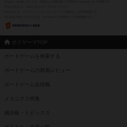
※Apple、Apple のロゴ は、米国および他の国々で登録されたApple Inc.の商標です。
※App Store は、Apple Inc.のサービスマークです。
※Android は、グーグル インコーポレイテッドの商標または登録商標です。
※Google Play とそのロゴは、Google Inc.の商標または登録商標です。
ボドゲーマTOP
ボードゲームを検索する
ボードゲームの新着レビュー
ボードゲーム会情報
メカニクス特集
掲示板・トピックス