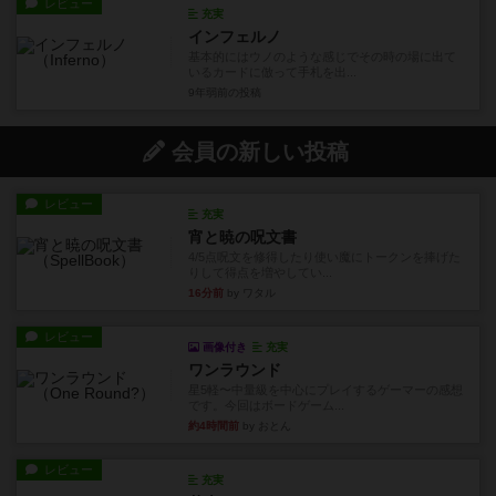
レビュー
充実
インフェルノ
基本的にはウノのような感じでその時の場に出て
いるカードに倣って手札を出...
9年弱前
の投稿
会員の新しい投稿
レビュー
充実
宵と暁の呪文書
4/5点呪文を修得したり使い魔にトークンを捧げた
りして得点を増やしてい...
16分前
by ワタル
レビュー
画像付き
充実
ワンラウンド
星5軽〜中量級を中心にプレイするゲーマーの感想
です。今回はボードゲーム...
約4時間前
by おとん
レビュー
充実