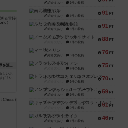
PT
紹介文あり
1件の投稿
南北戦争
91
PT
紹介文あり
1件の投稿
ふたつの城の物語
91
PT
紹介文あり
6件の投稿
ノームズ・アット・ナイト
88
PT
紹介文なし
1件の投稿
マーリン
76
PT
紹介文あり
6件の投稿
フラットアイアン
75
エクスペディション：世界を巡る冒険
PT
紹介文なし
2件の投稿
新しいボ
トランスオリエント・エクスプレス
70
はず？い
PT
紹介文なし
1件の投稿
アンブッシュ！：ムーブアウト！
59
PT
紹介文あり
1件の投稿
キャプテン・フリップ：イスラ・ボンバ
51
PT
紹介文なし
2件の投稿
ガルフストライク
46
PT
紹介文あり
1件の投稿