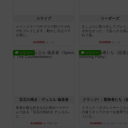
スライプ
リーダーズ
メインコマ一つサブコマ四つでそれ
久しぶりに取り出してプレイ
ぞれプレイします。動かし方はコマ
きれなかった…であっさり追
か壁に...
れて負...
約2時間前
by くみ
約2時間前
by くみ
レビュー
レビュー
宝石の煌き：デュエル 偽造者
クランク! ：冒険者たち（
筆者が最も好きな2人用ボードゲー
クランク！のプレイヤーごと
ムである『宝石の煌めき デュエル』
の違うキャラクターを使用で
に、...
うにな...
約4時間前
by 手動人形
約4時間前
by ぽっぽーくるっぽ