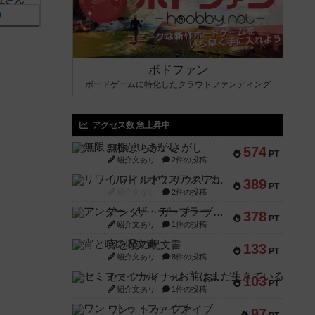
0
ボドファン
ボードゲームに特化したクラウドファンディング
アクセス数 急上昇中
無限まちがいさがし
574
PT
紹介文あり
2件の投稿
リワイルド：サウスアメリカ
389
PT
紹介文なし
2件の投稿
アンダー・ザ・テーブラー
378
PT
紹介文あり
1件の投稿
宵と暁の呪文書
133
PT
紹介文あり
8件の投稿
セミファイナル ～お前はまだ生きている～
103
PT
紹介文あり
1件の投稿
ワン・トゥ・ファイブ
97