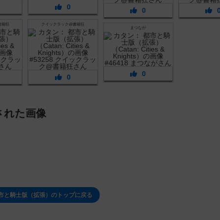
0
0
書籍狂
クイックラック@書籍狂
まつなが
0
0
された画像
都市と騎士版（拡張）のトップに戻る