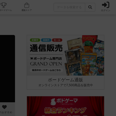
ログイン
カフェ/店舗
人気ボードゲーム
通販ストア
ボードゲーム通販
オンラインストアで7,500商品を販売中
のおすすめ