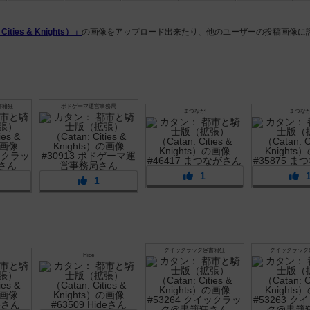
ies & Knights）」
の画像をアップロード出来たり、他のユーザーの投稿画像に
。
書籍狂
ボドゲーマ運営事務局
まつなが
まつな
1
1
クイックラック@書籍狂
クイックラック
Hide