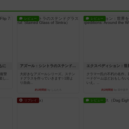
レビュー
レビュー
もに
アズール：シントラのステンドグラス
―復讐
大好きなアズールシリーズ。ステン
クラマー氏の不朽の名作。
...
ドグラスを作っていきます✨1部よ
ードゲームほどおもしろい
り自由...
いえ。...
約1時間前
by しんたろ
約2時間前
by 田中昌平
リプレイ
レビュー