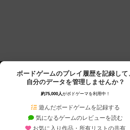
ボードゲームのプレイ履歴を記録して
自分のデータを管理しませんか？
約75,000人
がボドゲーマを利用中！
ボドゲーマTOP
ボードゲーム通販
遊んだボードゲームを記録する
気になるゲームのレビューを読む
ボードゲームを検索する
新作・再入荷情報
お気に入り作品・所有リストの共有
ボードゲームの新着レビュー
定番ボードゲームの通販