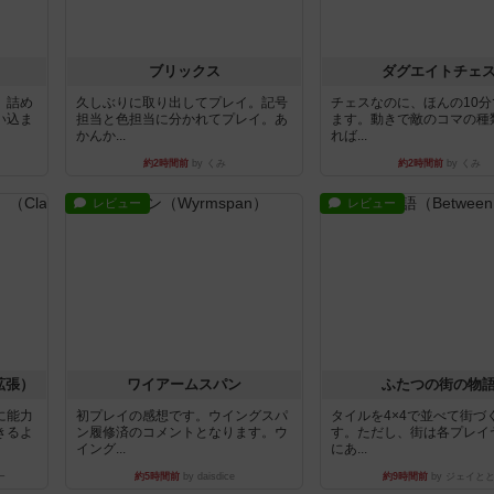
ブリックス
ダグエイトチェ
。詰め
久しぶりに取り出してプレイ。記号
チェスなのに、ほんの10
い込ま
担当と色担当に分かれてプレイ。あ
ます。動きで敵のコマの種
かんか...
れば...
約2時間前
by くみ
約2時間前
by くみ
レビュー
レビュー
拡張）
ワイアームスパン
ふたつの街の物
に能力
初プレイの感想です。ウイングスパ
タイルを4×4で並べて街づ
きるよ
ン履修済のコメントとなります。ウ
す。ただし、街は各プレイ
イング...
にあ...
ー
約5時間前
by daisdice
約9時間前
by ジェイと