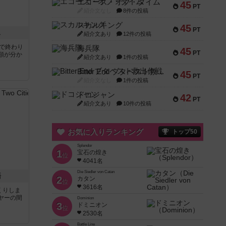
エコーズ・オブ・タイム
45
PT
紹介文なし
8件の投稿
スカルキング
45
PT
ス
紹介文あり
12件の投稿
分で終わり
海兵隊
45
PT
類が分か
紹介文あり
1件の投稿
Bitter End ブタペスト救出作戦
45
PT
紹介文なし
1件の投稿
ドコジャン
42
PT
紹介文あり
10件の投稿
お気に入りランキング
トップ50
Splendor
1
宝石の煌き
位
4041名
Die Siedler von Catan
語
2
カタン
位
3616名
くりしま
ヤーの間
Dominion
3
ドミニオン
位
2530名
と
Battle Line