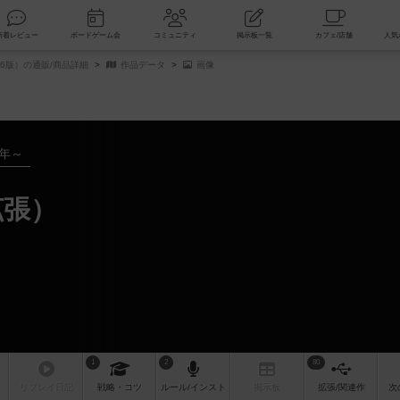
索
新着レビュー
ボードゲーム会
コミュニティ
掲示板一覧
26版）の通販/商品詳細
作品データ
画像
8年～
拡張）
1
2
80
リプレイ
日記
戦略
・コツ
ルール
/インスト
掲示板
拡張/関連
作
次