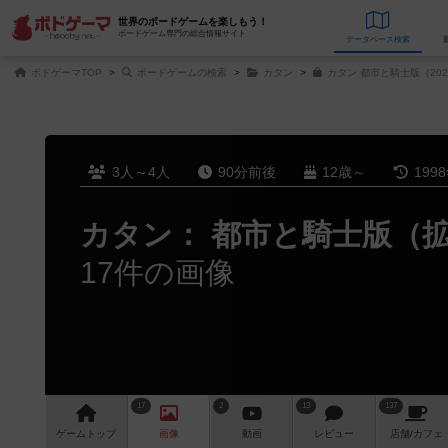
世界のボードゲームを楽しもう！
ボードゲーム専門の総合情報サイト
データベース
検
ボドゲーマTOP
ボードゲームの検索
カタン
カタン 都市と騎士版（20
3人～4人
90分前後
12歳～
199
カタン： 都市と騎士版（
17件の画像
17
2
13
137
ゲーム
トップ
画像
動画
レビュー
店舗/
カフェ