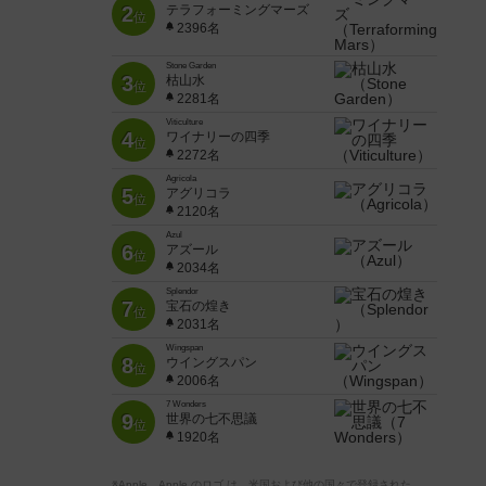
2
テラフォーミングマーズ
位
2396名
Stone Garden
3
枯山水
位
2281名
Viticulture
4
ワイナリーの四季
位
2272名
Agricola
5
アグリコラ
位
2120名
Azul
6
アズール
位
2034名
Splendor
7
宝石の煌き
位
2031名
Wingspan
8
ウイングスパン
位
2006名
7 Wonders
9
世界の七不思議
位
1920名
※Apple、Apple のロゴ は、米国および他の国々で登録された