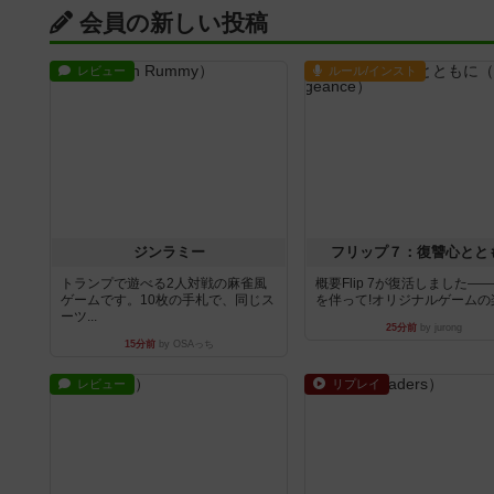
会員の新しい投稿
レビュー
ルール/インスト
ジンラミー
フリップ７：復讐心とと
トランプで遊べる2人対戦の麻雀風
概要Flip 7が復活しました―
ゲームです。10枚の手札で、同じス
を伴って!オリジナルゲームの楽し
ーツ...
25分前
by jurong
15分前
by OSAっち
レビュー
リプレイ