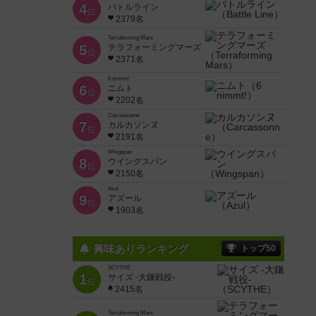
4
バトルライン
位
2379名
Terraforming Mars
5
テラフォーミングマーズ
位
2371名
6 nimmt!
6
ニムト
位
2202名
Carcassonne
7
カルカソンヌ
位
2191名
Wingspan
8
ウイングスパン
位
2150名
Azul
9
アズール
位
1903名
興味ありランキング
トップ50
SCYTHE
1
サイズ -大鎌戦役-
位
2415名
Terraforming Mars