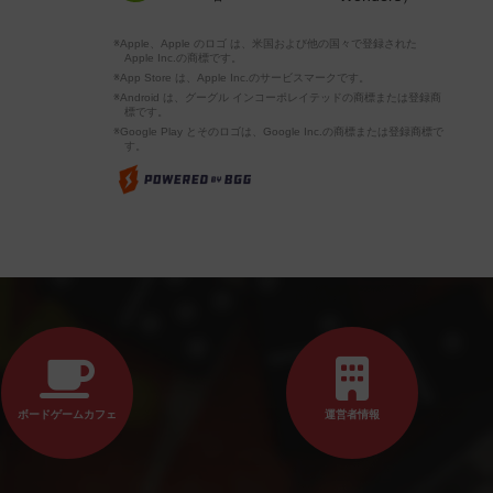
※Apple、Apple のロゴ は、米国および他の国々で登録された
Apple Inc.の商標です。
※App Store は、Apple Inc.のサービスマークです。
※Android は、グーグル インコーポレイテッドの商標または登録商
標です。
※Google Play とそのロゴは、Google Inc.の商標または登録商標で
す。
ボードゲームカフェ
運営者情報