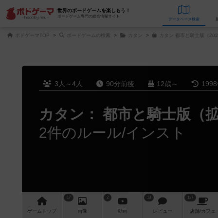
世界のボードゲームを楽しもう！
ボードゲーム専門の総合情報サイト
データベース
検
ボドゲーマTOP
ボードゲームの検索
カタン
カタン 都市と騎士版（20
3人～4人
90分前後
12歳～
199
カタン： 都市と騎士版（
2件のルール/インスト
17
2
13
137
ゲーム
トップ
画像
動画
レビュー
店舗/
カフェ