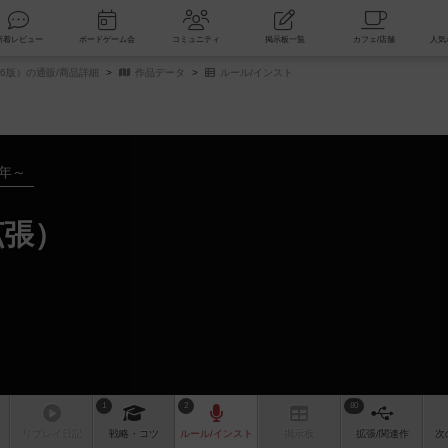
索
新着レビュー
ボードゲーム会
コミュニティ
掲示板一覧
26版）の通販/商品詳細
作品データ
ルール/インスト
8年～
拡張）
1
2
80
リプレイ
日記
戦略
・コツ
ルール
/インスト
掲示板
拡張/関連
作
次