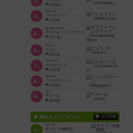
3
位
2529名
Battle Line
4
バトルライン
位
2378名
Terraforming Mars
5
テラフォーミングマーズ
位
2371名
6 nimmt!
6
ニムト
位
2202名
Carcassonne
7
カルカソンヌ
位
2191名
Wingspan
8
ウイングスパン
位
2150名
Azul
9
アズール
位
1903名
興味ありランキング
トップ50
SCYTHE
1
サイズ -大鎌戦役-
位