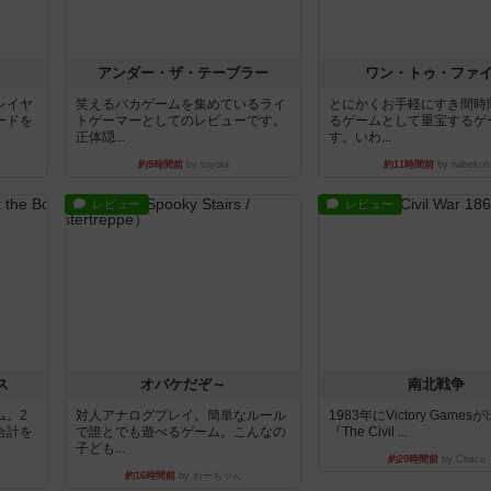
アンダー・ザ・テーブラー
ワン・トゥ・ファ
レイヤ
笑えるバカゲームを集めているライ
とにかくお手軽にすき間時
ードを
トゲーマーとしてのレビューです。
るゲームとして重宝するゲ
正体隠...
す。いわ...
約9時間前
by toyota
約11時間前
by nabekoh
レビュー
レビュー
ス
オバケだぞ～
南北戦争
ム。2
対人アナログプレイ。簡単なルール
1983年にVictory Game
合計を
で誰とでも遊べるゲーム。こんなの
『The Civil ...
子ども...
約20時間前
by Chaco
約16時間前
by おーちゃん