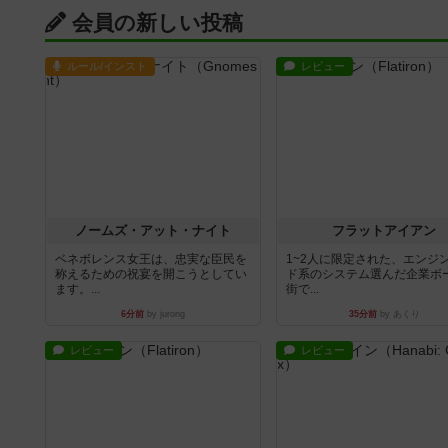
会員の新しい投稿
ルール/インスト
レビュー
ノームズ・アット・ナイト
フラットアイアン
ベネボレンス女王は、忠実な臣民を
1~2人に限定された、エンジ
称えるための祝宴を開こうとしてい
ド系のシステム選んだ企業ボ
ます。...
街で...
6分前
by jurong
35分前
by あくり
レビュー
レビュー