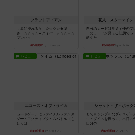
フラットアイアン
花火：スターマイン
世界に浸れる度 ☆☆☆☆★楽し
自分のカードは見えず他のプ
さ ☆☆☆☆★タイパ ☆☆☆☆☆
ーのカードが見える状態でカ
マンハッ...
教えた...
約5時間前
by DKnewyork
約7時間前
by mob567
レビュー
レビュー
エコーズ・オブ・タイム
シャット・ザ・ボック
カードゲームにファイナルファンタ
とてもシンプルなダイスゲー
ジーのアクティブタイムバトル（も
つのダイスを振って、出目の
しくは...
自分の...
約15時間前
by ジェイとと
約15時間前
by OSAっち