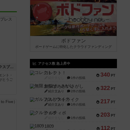
ボドファン
ボードゲームに特化したクラウドファンディング
アクセス数 急上昇中
トランスオリエント・エクスプレス
コレクト！
340
エント・
PT
紹介文なし
1件の投稿
がとうご
無限まちがいさがし
322
PT
紹介文あり
2件の投稿
ガルフストライク
217
PT
紹介文あり
1件の投稿
クルティボ
203
PT
紹介文なし
1件の投稿
1809
112
PT