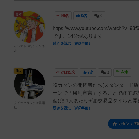
勇者
99名
0名
0
https://www.youtube.com/wa
です。14分弱あります
続きを読む（約3年前）
インスト代行チャンネ
ル
仙人
24315名
7名
0
充実
※カタンの開拓者たち(スタンダード版
ーンで「勝利宣言」することで終了追加
個)兜(1人あたり6個)交易品タイルと開
クイックラック@書籍
狂
続きを読む（約7年前）
カタン： 