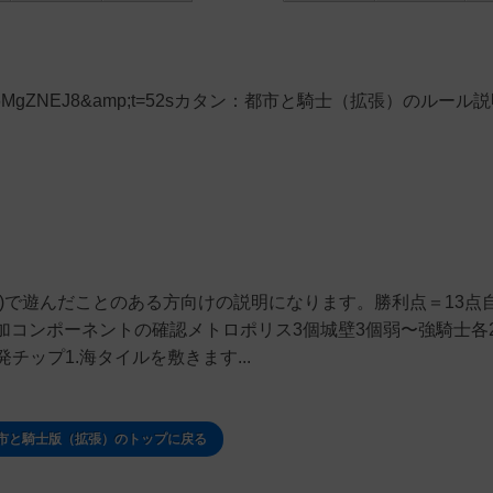
tch?v=93f6MgZNEJ8&amp;t=52sカタン：都市と騎士（拡張）のルー
)で遊んだことのある方向けの説明になります。勝利点＝13点
コンポーネントの確認メトロポリス3個城壁3個弱〜強騎士各2
発チップ1.海タイルを敷きます...
都市と騎士版（拡張）のトップに戻る