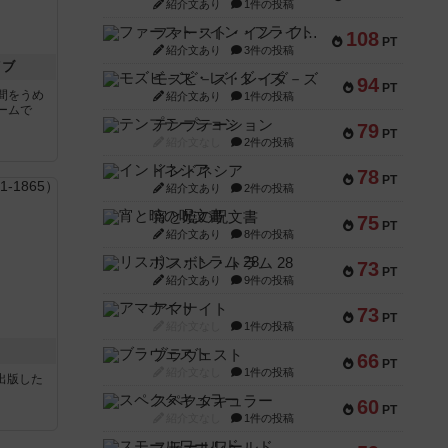
紹介文あり
1件の投稿
ファースト・イン・フライト
108
PT
紹介文あり
3件の投稿
イブ
モズビ－ズ・レイダ－ズ
94
PT
間をうめ
紹介文あり
1件の投稿
ームで
テンプテーション
79
PT
紹介文なし
2件の投稿
インドネシア
78
PT
紹介文あり
2件の投稿
宵と暁の呪文書
75
PT
紹介文あり
8件の投稿
リスボン・トラム 28
73
PT
紹介文あり
9件の投稿
アマナイト
73
PT
紹介文なし
1件の投稿
ブラヴェスト
66
PT
紹介文なし
1件の投稿
sが出版した
スペクタキュラー
60
PT
紹介文なし
1件の投稿
スモールワールド