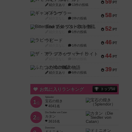
59
PT
紹介文あり
13件の投稿
ギャンブラー
58
PT
紹介文なし
2件の投稿
Bitter End ブタペスト救出作戦
52
PT
紹介文なし
1件の投稿
ラピード
46
PT
紹介文なし
1件の投稿
ザ・フラッフィー・ライト
44
PT
紹介文なし
0件の投稿
ふたつの城の物語
39
PT
紹介文あり
6件の投稿
お気に入りランキング
トップ50
Splendor
1
宝石の煌き
位
4041名
Die Siedler von Catan
2
カタン
位
3616名
Dominion
ドミニオン