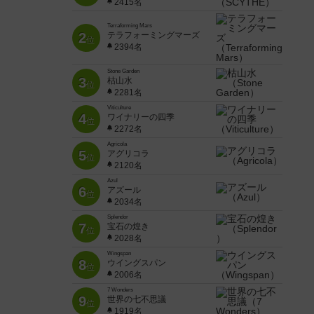
2415名
Terraforming Mars
2
テラフォーミングマーズ
位
2394名
Stone Garden
3
枯山水
位
2281名
Viticulture
4
ワイナリーの四季
位
2272名
Agricola
5
アグリコラ
位
2120名
Azul
6
アズール
位
2034名
Splendor
7
宝石の煌き
位
2028名
Wingspan
8
ウイングスパン
位
2006名
7 Wonders
9
世界の七不思議
位
1919名