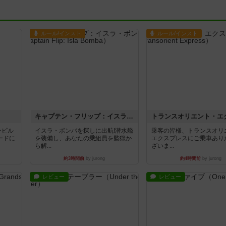
ルール/インスト
ルール/インスト
キャプテン・フリップ：イスラ・ボンバ
ンビル
イスラ・ボンバを探しに出航!潜水艦
乗客の皆様、トランスオリ
ードに
を装備し、あなたの乗組員を監獄か
エクスプレスにご乗車あり
ら解...
ざいま...
約3時間前
by jurong
約4時間前
by jurong
レビュー
レビュー