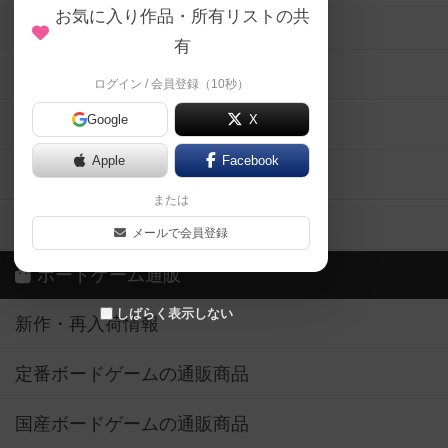
お気に入り作品・所有リストの共
メカニクス特集
有
掲示板・トピックス
ログイン / 会員登録（10秒）
Google
X
ボドとも・会員一覧
Apple
Facebook
ボードゲーム業界コラム
または
ボドゲーマご利用案内
メールで会員登録
ボードゲーム通販
しばらく表示しない
新作・再入荷情報
定番ボードゲームの通販商品
国産ボードゲームの通販商品