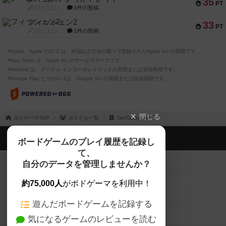
35
PT
紹介文なし
1件の投稿
フィッシェン2
33
PT
紹介文なし
1件の投稿
※Apple、Apple のロゴ は、米国および他の国々で登録されたApple Inc.の商標です。
※App Store は、Apple Inc.のサービスマークです。
※Android は、グーグル インコーポレイテッドの商標または登録商標です。
※Google Play とそのロゴは、Google Inc.の商標または登録商標です。
閉じる
ボドゲーマTOP
ボドとも一覧
TamTakSpiele
ボドゲーマTOP
ボードゲームのプレイ履歴を記録し
て、
ボードゲームを検索する
自分のデータを管理しませんか？
約75,000人
がボドゲーマを利用中！
ボードゲームの新着レビュー
遊んだボードゲームを記録する
ボードゲーム会情報
気になるゲームのレビューを読む