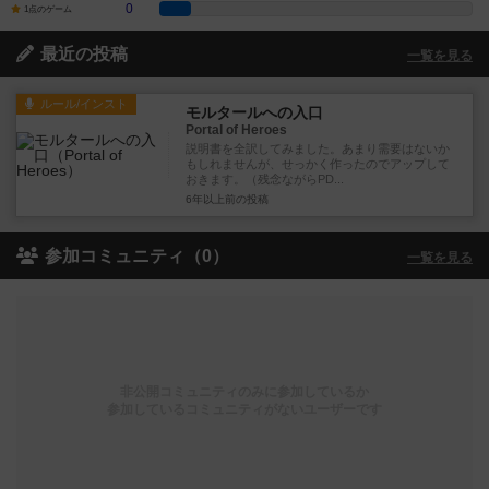
0
1点のゲーム
最近の投稿
一覧を見る
ルール/インスト
モルタールへの入口
Portal of Heroes
説明書を全訳してみました。あまり需要はないか
もしれませんが、せっかく作ったのでアップして
おきます。（残念ながらPD...
6年以上前
の投稿
参加コミュニティ（0）
一覧を見る
非公開コミュニティのみに参加しているか
参加しているコミュニティがないユーザーです