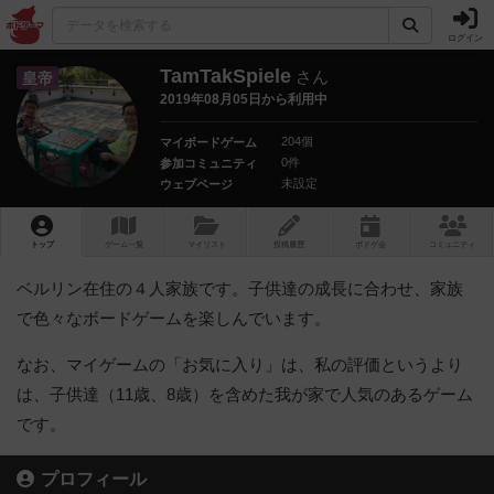
ログイン
TamTakSpiele
さん
皇帝
2019年08月05日から利用中
204個
マイボードゲーム
0件
参加コミュニティ
未設定
ウェブページ
トップ
ゲーム一覧
マイリスト
投稿履歴
ボ
ドゲ
会
コミュニティ
ベルリン在住の４人家族です。子供達の成長に合わせ、家族
で色々なボードゲームを楽しんでいます。
なお、マイゲームの「お気に入り」は、私の評価というより
は、子供達（11歳、8歳）を含めた我が家で人気のあるゲーム
です。
プロフィール