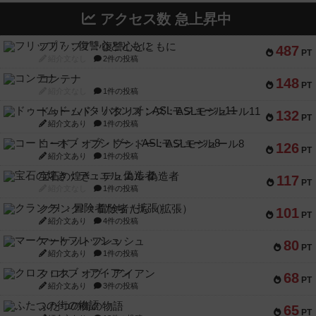
アクセス数 急上昇中
フリップ７：復讐心とともに
487
PT
紹介文なし
2件の投稿
コンテナ
148
PT
紹介文なし
1件の投稿
ドゥームド・バタリオンズ：ASLモジュール11
132
PT
紹介文あり
1件の投稿
コード・オブ・ブシドー：ASLモジュール8
126
PT
紹介文あり
1件の投稿
宝石の煌き：デュエル 偽造者
117
PT
紹介文なし
1件の投稿
クランク! ：冒険者たち（拡張）
101
PT
紹介文あり
4件の投稿
マーケットフレッシュ
80
PT
紹介文あり
1件の投稿
クロス・オブ・アイアン
68
PT
紹介文あり
3件の投稿
ふたつの街の物語
65
PT