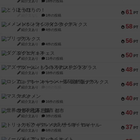
紹介文あり
18件の投稿
とうほうの！
61
PT
紹介文なし
1件の投稿
メメントオンラインタクティクス
58
PT
紹介文あり
4件の投稿
ブリックス
56
PT
紹介文あり
4件の投稿
ダグエイトチェス
50
PT
紹介文あり
11件の投稿
アズール：シントラのステンドグラス
48
PT
紹介文あり
18件の投稿
ロシアン・キャンペーン：第5版デラックス
46
PT
紹介文あり
0件の投稿
マスクメン
40
PT
紹介文あり
16件の投稿
世界の七不思議：都市
40
PT
紹介文あり
3件の投稿
トリックギア - ペルソナ5 ザ・ロイヤル-
37
PT
紹介文あり
6件の投稿
ノームズ・アット・ナイト