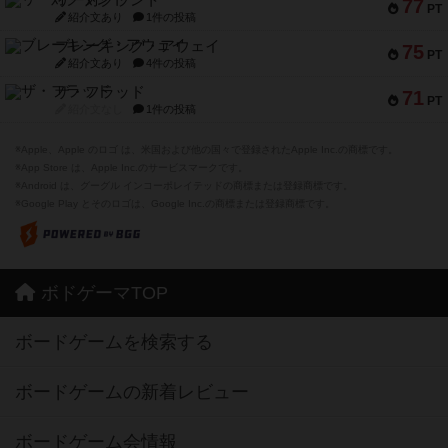
77
PT
紹介文あり
1件の投稿
ブレーキング・アウェイ
75
PT
紹介文あり
4件の投稿
ザ・フラッド
71
PT
紹介文なし
1件の投稿
※Apple、Apple のロゴ は、米国および他の国々で登録されたApple Inc.の商標です。
※App Store は、Apple Inc.のサービスマークです。
※Android は、グーグル インコーポレイテッドの商標または登録商標です。
※Google Play とそのロゴは、Google Inc.の商標または登録商標です。
ボドゲーマTOP
ボードゲームを検索する
ボードゲームの新着レビュー
ボードゲーム会情報