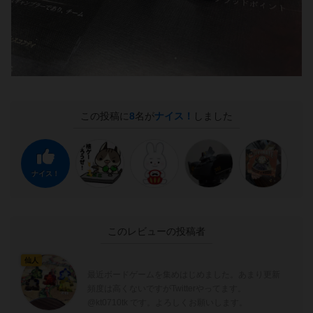
この投稿に
8
名が
ナイス！
しました
ナイス！
このレビューの投稿者
仙人
最近ボードゲームを集めはじめました。あまり更新
頻度は高くないですがTwitterやってます。
@kt0710tk です。よろしくお願いします。