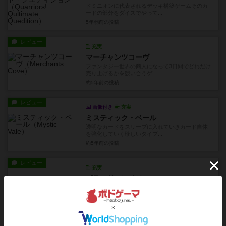
ドミニオンに代表されるデッキ構築ゲームそのカ
ードの部分をダイスでやって...
5年弱前
の投稿
レビュー
充実
マーチャンツコーヴ
ファンタジー世界の商人になって3日間でどれだけ
売り上げるかを競い合うゲ...
約5年前
の投稿
レビュー
画像付き
充実
ミスティック・ベール
透明なカードをスリーブに入れていきカード自体
を強化していく珍しいタイプ...
約5年前
の投稿
レビュー
充実
ブラッド・レイジ
造形の細かいフィギュアがたっぷり入った戦闘バ
チバチの陣取りゲームです。...
5年以上前
の投稿
レビュー