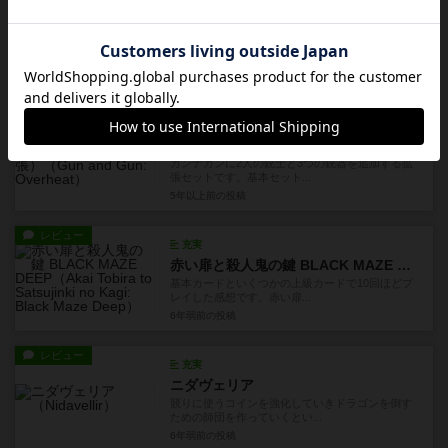
充実
クトゥルフ：死もまた死すべし
クトゥルフ系のゲームはパンデミックのクトゥル
フバージョンをやったことが...
5年以上前
の投稿
レビュー
充実
ガンナガン：オーバーヒート（拡張）
ガンナガンに2人の銃士と3つの銃器を追加する拡
張セットです。基本セット...
5年以上前
の投稿
レビュー
充実
赤い扉と殺人鬼の鍵 BLACK MAZE DEEP
基本カードといくつかの上級カードで10回ほどプ
レイした感想です。赤い扉...
6年弱前
の投稿
レビュー
充実
ニダヴェリア
競りに使うコインを強化していきドラゴンを倒す
ための師団を作っていくとい...
6年弱前
の投稿