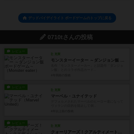
デッドバイデイライト ボードゲームのトップに戻る
0710tさんの投稿
レビュー
充実
モンスターイーター ～ダンジョン飯 ボードゲーム～
名作「モンスターメーカー」と話題作「ダンジョ
ン飯」とのコラボ作品カード...
4年弱前
の投稿
レビュー
充実
マーベル・ユナイテッド
デフォルメされたマーベルのヒーロー達になって
ヴィランの目的を阻止して倒...
4年以上前
の投稿
レビュー
充実
クォーリアーズ！クアルティメート・クエディション