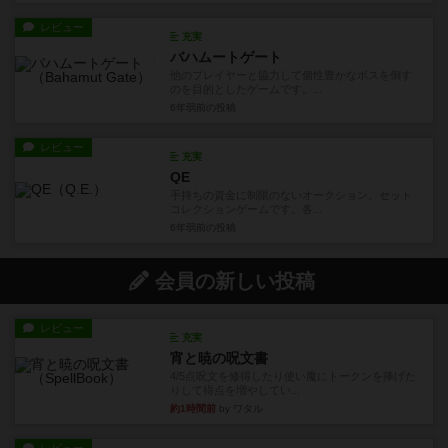
レビュー
充実
バハムートゲート
他のプレイヤーと協力して個性豊かなボスを倒す
のを目的としたゲームです。...
6年弱前
の投稿
レビュー
充実
QE
手持ちの資金に制限のないオークション、セット
コレクションゲームです。各...
6年弱前
の投稿
会員の新しい投稿
レビュー
充実
宵と暁の呪文書
4/5点呪文を修得したり使い魔にトークンを捧げた
りして得点を増やしてい...
約1時間前
by ワタル
レビュー