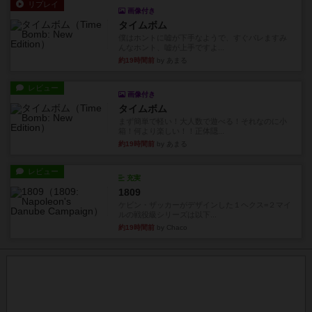
リプレイ
画像付き
タイムボム
僕はホントに嘘が下手なようで、すぐバレますみ
んなホント、嘘が上手ですよ...
約19時間前
by あまる
レビュー
画像付き
タイムボム
まず簡単で軽い！大人数で遊べる！それなのに小
箱！何より楽しい！！正体隠...
約19時間前
by あまる
レビュー
充実
1809
ケビン・ザッカーがデザインした１ヘクス=２マイ
ルの戦役級シリーズは以下...
約19時間前
by Chaco