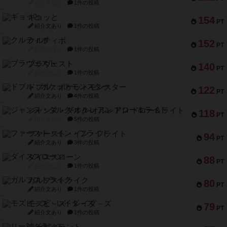
紹介文なし
1件の投稿
ギョッと
154
PT
紹介文あり
1件の投稿
クルティボ
152
PT
紹介文なし
1件の投稿
ブラヴェスト
140
PT
紹介文なし
1件の投稿
ドブル：ポケットモンスター
122
PT
紹介文あり
4件の投稿
ジャンヌ・ダルク-オルレアン ドロー＆ライト
118
PT
紹介文なし
5件の投稿
ファースト・イン・フライト
94
PT
紹介文あり
3件の投稿
ダイススローン
88
PT
紹介文なし
1件の投稿
ガルフストライク
80
PT
紹介文あり
1件の投稿
モズビ－ズ・レイダ－ズ
79
PT
紹介文あり
1件の投稿
リー対グラント