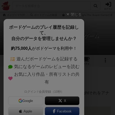
ログイン
閉じる
ボドゲーマTOP
ボードゲームの検索
Dead by Daylight:The Board Game
ボードゲームのプレイ履歴を記録し
て、
デッドバイデイライト ボードゲーム
自分のデータを管理しませんか？
0710tさんのレビュー
約75,000人
がボドゲーマを利用中！
遊んだボードゲームを記録する
2
1
6
39
トップ
画像
動画
レビュー
カフェ
気になるゲームのレビューを読む
お気に入り作品・所有リストの共
1295名
8名
0
3年以上前
有
ログイン / 会員登録（10秒）
非対称型のデジタルゲームのDead by Daylightそれをアナ
ログゲームに落とし込んだ作品です。
Google
X
Apple
Facebook