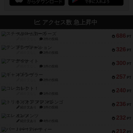
アクセス数 急上昇中
スチームローラーズ
686
PT
紹介文なし
2件の投稿
テンプテーション
326
PT
紹介文なし
2件の投稿
アマナイト
300
PT
紹介文なし
1件の投稿
ギャンブラー
257
PT
紹介文なし
2件の投稿
コレクト！
240
PT
紹介文なし
1件の投稿
トリオンフ ア マレンゴ
236
PT
紹介文あり
1件の投稿
エレメンツ
232
PT
紹介文あり
4件の投稿
バー！パーティー
212
PT