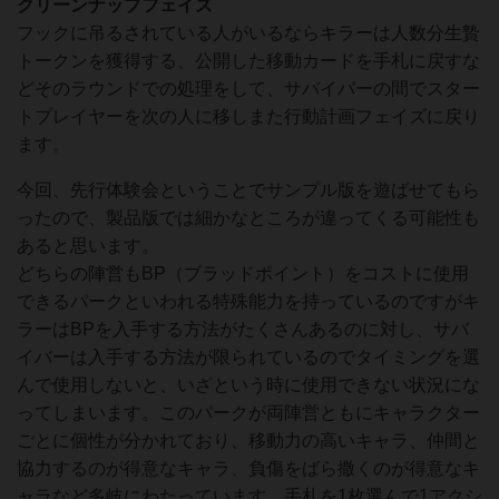
クリーンナップフェイズ
フックに吊るされている人がいるならキラーは人数分生贄
トークンを獲得する、公開した移動カードを手札に戻すな
どそのラウンドでの処理をして、サバイバーの間でスター
トプレイヤーを次の人に移しまた行動計画フェイズに戻り
ます。
今回、先行体験会ということでサンプル版を遊ばせてもら
ったので、製品版では細かなところが違ってくる可能性も
あると思います。
どちらの陣営もBP（ブラッドポイント）をコストに使用
できるパークといわれる特殊能力を持っているのですがキ
ラーはBPを入手する方法がたくさんあるのに対し、サバ
イバーは入手する方法が限られているのでタイミングを選
んで使用しないと、いざという時に使用できない状況にな
ってしまいます。このパークが両陣営ともにキャラクター
ごとに個性が分かれており、移動力の高いキャラ、仲間と
協力するのが得意なキャラ、負傷をばら撒くのが得意なキ
ャラなど多岐にわたっています。手札を1枚選んで1アクシ