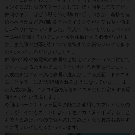
ョンするだけなのでゲームとしては軽く簡単なのですが、
仲間やキラーはどう動くのか助けに行くべきか、進捗を進
めるべきかなどの判断をするタイミングがとても多く悩ま
しい作りになっていました。何人でプレイしてもサバイバ
ーは4体登場するので１人が複数体操作する必要がありま
す。また途中脱落がないので最後まで全員でプレイできる
のもいいところだと思いました。
仲間の治療や発電機の修理など特定のアクションに対して
ダイスによるスキルチェックといわれる判定を行います。
大成功を出すと一気に修理が進んだりする反面、ドクロを
出すとキラーにBPが追加されるようになっています。ま
た大成功2面、ドクロ4面の危険ダイスを使い判定をする場
面もたびたび登場します。
今回はパークをキャラ固有の能力を使用してプレイしたの
ですが、それもカードによって色々カスタマイズすること
もできるみたいなので色々試してみたくなる要素もありす
でに再プレイしたくなっています。