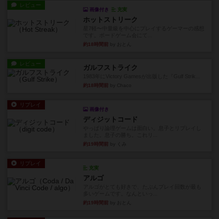
レビュー
画像付き
充実
ホットストリーク
星7軽〜中量級を中心にプレイするゲーマーの感想
です。ボードゲーム会にて...
約18時間前
by おとん
レビュー
ガルフストライク
1983年にVictory Gamesが出版した『Gulf Strik...
約18時間前
by Chaco
リプレイ
画像付き
ディジットコード
やっぱり論理ゲームは面白い。息子とリプレイし
ました。息子の勝ち。これリ...
約19時間前
by くみ
リプレイ
充実
アルゴ
アルゴがとても好きで、たぶんプレイ回数が最も
多いゲームです。なんといっ...
約19時間前
by おとん