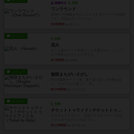
画像付き
充実
ワンラウンド
星5軽〜中量級を中心にプレイするゲーマーの感想
です。今回はボードゲーム...
約5時間前
by おとん
レビュー
充実
花火
ずっと前のドイツ年間ゲーム大賞ながら、シンプ
ルで簡単な小ゲームで今でも...
約7時間前
by tamio
レビュー
無限まちがいさがし
6つの場面カード（表、裏で違う絵）が何枚かあ
り、そのうち3つ選んで、同...
約10時間前
by ジェイとと
レビュー
充実
チケットトゥライド / チケットトゥライドアメリカ
デジタルソロプレイ。元祖チケライ？マップがた
くさん出てるからどれをプレ...
約11時間前
by おーちゃん