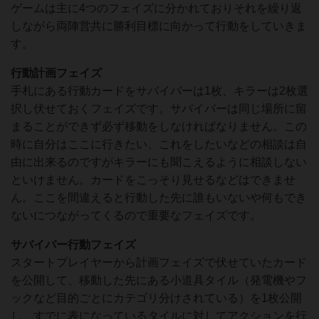
ゲームは主に4つのフェイズに分かれておりそれを繰り返
しながら両陣営共に勝利目標に向かって行動をしていきま
す。
行動計画フェイズ
手札にある行動カードをサバイバーは1枚、キラーは2枚選
択し伏せておくフェイズです。サバイバーは同じ場所に留
まることができず必ず移動をしなければなりません。この
時に自分はここに行きたい、これをしたいなどの相談は自
由に出来るのですがキラーにも聞こえるように相談しない
といけません。カードをこっそり見せるなどはできませ
ん。ここを間違えると行動した先に誰もいないや何もでき
ないにつながってくるので重要なフェイズです。
サバイバー行動フェイズ
スタートプレイヤーから計画フェイズで伏せていたカード
を公開して、移動した先にある小道具タイル（発電機やフ
ックなど目的ごとにカテゴリ分けされている）を1枚公開
し、すでに表になっているタイルに対してアクションを行