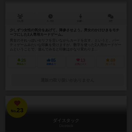
2人用
3～8分
14歳～
5件
少しずつ女性の気分をあげて、降参させよう。男女のかけひきをモチ
ーフにした2人専用カードゲーム。
男女のそれっぽいセリフを言いながらカードを出す、というと、パー
ティゲームみたいな印象を受けますが、数字を使った2人用カードゲー
ムということで、遊んでみると印象はかなり変わりま...
26
85
13
69
興味あり
経験あり
お気に入り
持ってる
通販の取り扱いがありません
23
No.
ダイスタック
Dicetack