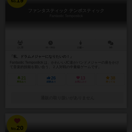
19
No.
ファンタスティック テンポスティック
Fantastic Tempostick
2人用
60～90分
12歳～
3件
「私、ドラムメジャーになりたいの！」
Fantastic Tempostick は、かわいいJC達がバンドメジャーの座をかけ
て音楽的技能を競い合う、２人対戦の中量級ゲームです。
21
26
13
38
興味あり
経験あり
お気に入り
持ってる
通販の取り扱いがありません
20
No.