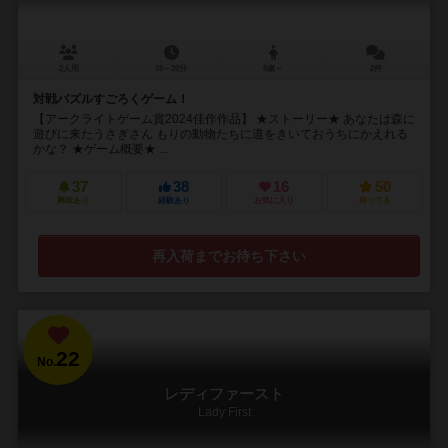
2人用
15～20分
8歳～
2件
対戦パズルすごろくゲーム！
【アークライトゲーム賞2024佳作作品】 ★ストーリー★ あなたは森に
遊びに来たうさぎさん もりの動物たちに道をきいておうちにかえれる
かな？ ★ゲーム概要★ ...
37
38
16
50
興味あり
経験あり
お気に入り
持ってる
再入荷までお待ち下さい
22
No.
レディファースト
Lady First