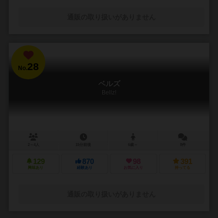
通販の取り扱いがありません
28
No.
ベルズ
Bellz!
2～4人
15分前後
6歳～
8件
129
870
98
391
興味あり
経験あり
お気に入り
持ってる
通販の取り扱いがありません