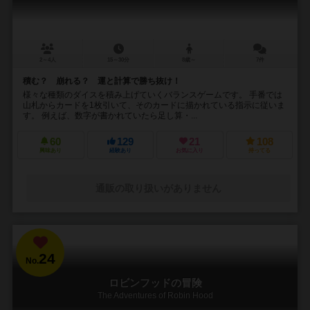
2～4人
15～30分
8歳～
7件
積む？ 崩れる？ 運と計算で勝ち抜け！
様々な種類のダイスを積み上げていくバランスゲームです。 手番では
山札からカードを1枚引いて、そのカードに描かれている指示に従いま
す。 例えば、数字が書かれていたら足し算・...
60
129
21
108
興味あり
経験あり
お気に入り
持ってる
通販の取り扱いがありません
24
No.
ロビンフッドの冒険
The Adventures of Robin Hood