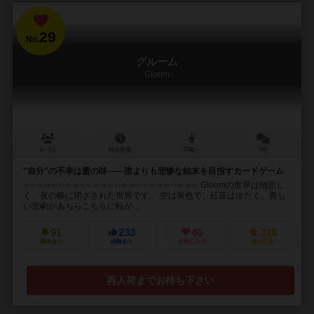
29
No.
グルーム
Gloom
2～5人
60分前後
13歳～
8件
”自分”の不幸は蜜の味――誰よりも悲惨な結末を目指すカードゲーム
∽∽∽∽∽∽∽∽∽∽∽∽∽∽∽∽∽∽∽∽∽∽∽∽∽ Gloomの世界は物悲し
く、夜の帳に閉ざされた世界です。 空は灰色で、紅茶は冷たく、新し
い悲劇があちらこちらに転が...
91
233
40
316
興味あり
経験あり
お気に入り
持ってる
再入荷までお待ち下さい