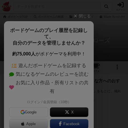
ログイン
閉じる
ボドゲーマTOP
ボードゲームの検索
ブレイドロンド
Blade Rondo外伝
ボードゲームのプレイ履歴を記録し
て、
ブレイドロンド外伝：クロスローズ
自分のデータを管理しませんか？
次のおすすめボードゲーム
約75,000人
がボドゲーマを利用中！
遊んだボードゲームを記録する
1
2
5
12
トップ
画像
動画
レビュー
カフェ
気になるゲームのレビューを読む
『ブレイドロンド外伝：クロスローズ』が好きな方へのおす
お気に入り作品・所有リストの共
すめ
有
このゲームのトップページで投票された「プレイ感の評価」をもとに、傾向
が近いボードゲームをランキング形式で紹介します。
※リストには一定の投票数がある作品のみを表示しています
ログイン / 会員登録（10秒）
Google
X
Apple
Facebook