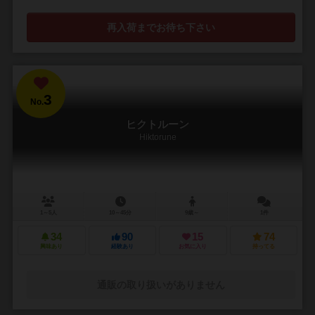
再入荷までお待ち下さい
3
No.
ヒクトルーン
Hiktorune
1～5人
10～45分
9歳～
1件
34
90
15
74
興味あり
経験あり
お気に入り
持ってる
通販の取り扱いがありません