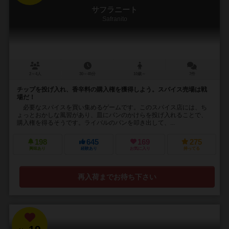
サフラニート
Safranito
2～4人
30～45分
10歳～
7件
チップを投げ入れ、香辛料の購入権を獲得しよう。スパイス売場は戦
場だ！
必要なスパイスを買い集めるゲームです。このスパイス店には、ち
ょっとおかしな風習があり、皿にパンのかけらを投げ入れることで、
購入権を得るそうです。ライバルのパンを叩き出して、...
198
645
169
275
興味あり
経験あり
お気に入り
持ってる
再入荷までお待ち下さい