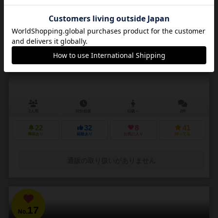
16
No.
カワーズ
KAWARS
2人用
10分前後
12歳～
2件
22
32
8
41
興味あり
経験あり
お気に入り
持ってる
通販の取り扱いがありません
17
No.