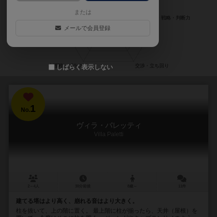
または
メールで会員登録
しばらく表示しない
1
No.
ヴィラ・パレッティ
Villa Paletti
2～4人
30分前後
8歳～
11件
建てる塔はより高く、崩れる音はより大きく。
柱を抜いて、上の階に置く。 最上階に柱が揃ったら、天井（屋根）を