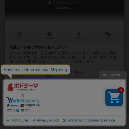
エクスパンシティ
Expancity
2～4人
60～90分
10歳～
2件
高層ビルを建て大都市を創り上げろ！
タイル（商業地域・住居地域）を配置しマンション・商業ビルを建設
していきます。ビルを完成させた時、目標カード（全体・個人）を達
成した時にVPが入ります。マンション・商業ビルを完...
49
92
16
62
興味あり
経験あり
お気に入り
持ってる
再入荷までお待ち下さい
33
No.