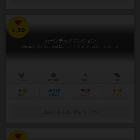
10
No.
ホーンテッドマンション
Disney: The Haunted Mansion – Call of the Spirits Game
2～6人
30分前後
9歳～
4件
62
118
28
56
興味あり
経験あり
お気に入り
持ってる
通販の取り扱いがありません