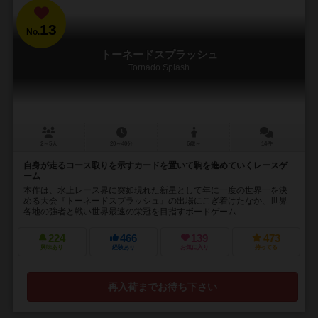
13
No.
トーネードスプラッシュ
Tornado Splash
2～5人
20～40分
6歳～
14件
自身が走るコース取りを示すカードを置いて駒を進めていくレースゲ
ーム
本作は、水上レース界に突如現れた新星として年に一度の世界一を決
める大会『トーネードスプラッシュ』の出場にこぎ着けたなか、世界
各地の強者と戦い世界最速の栄冠を目指すボードゲーム...
224
466
139
473
興味あり
経験あり
お気に入り
持ってる
再入荷までお待ち下さい