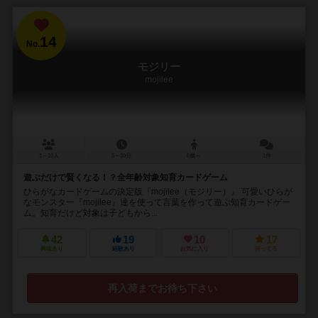
14
No.
モジリー
mojilee
1～10人
5～30分
6歳～
1件
遊ぶだけで賢くなる！？全年齢対象知育カードゲーム
ひらがなカードゲームの決定版『mojilee（モジリー）』 可愛いひらが
なモンスター『mojilee』達を使って言葉を作って遊ぶ知育カードゲー
ム。知育だけど対象は子どもから...
42
19
10
17
興味あり
経験あり
お気に入り
持ってる
再入荷までお待ち下さい