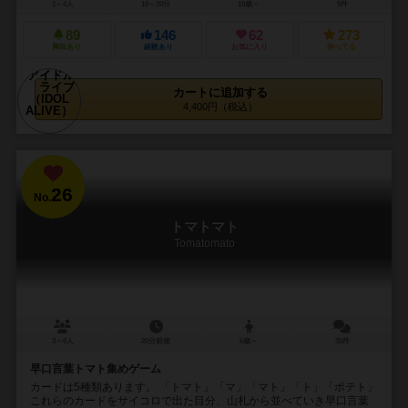
2～4人
10～20分
10歳～
5件
89
146
62
273
興味あり
経験あり
お気に入り
持ってる
カートに追加する
4,400円（税込）
26
No.
トマトマト
Tomatomato
3～6人
20分前後
6歳～
35件
早口言葉トマト集めゲーム
カードは5種類あります。 「トマト」「マ」「マト」「ト」「ポテト」
これらのカードをサイコロで出た目分、山札から並べていき早口言葉