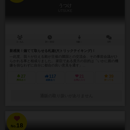
うつけ
UTSUKE
2～5人
20～30分
8歳～
5件
新感覚！煽てて取らせる札遊び(トリックテイキング)！
---此度、我々が仕える殿が主催の隣国との交流会、その事前会議がひ
らかれる事と相成りました。 家臣である貴方の目的は「いかに殿の機
嫌を損なわずに自分に都合の良い意見を通す」...
27
117
21
39
興味あり
経験あり
お気に入り
持ってる
通販の取り扱いがありません
18
No.