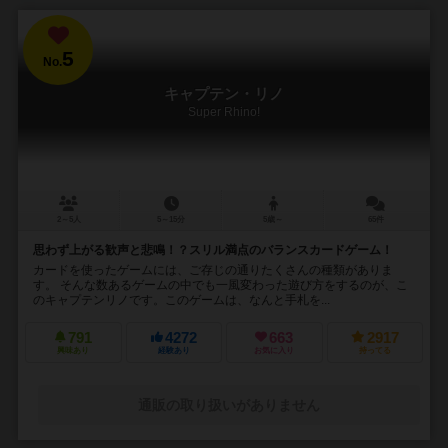
5
No.
キャプテン・リノ
Super Rhino!
2～5人
5～15分
5歳～
65件
思わず上がる歓声と悲鳴！？スリル満点のバランスカードゲーム！
カードを使ったゲームには、ご存じの通りたくさんの種類がありま
す。 そんな数あるゲームの中でも一風変わった遊び方をするのが、こ
のキャプテンリノです。このゲームは、なんと手札を...
791
4272
663
2917
興味あり
経験あり
お気に入り
持ってる
通販の取り扱いがありません