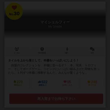
30
No.
マイシェルフィー
My Shelfie
2～4人
30分前後
8歳～
8件
タイルを上から落として、本棚をいっぱいにしよう！
自慢のコレクションを、本棚に並べるぞ！ 本、写真、トロフィ
ー、そしてボードゲーム。リビングにいっぱい積み上げた荷物を持っ
たら、１列ずつ本棚に移動するんだ。みんなが驚くような...
270
622
95
248
興味あり
経験あり
お気に入り
持ってる
再入荷までお待ち下さい