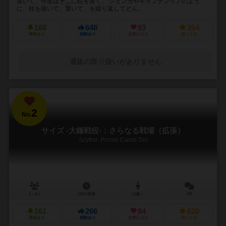
置いて、今度はそこに柱を置く。 ジェンガやキャプテンリノのよう
に、柱を抜いて、置いて、を繰り返してどん...
168
648
93
354
興味あり
経験あり
お気に入り
持ってる
通販の取り扱いがありません
2
No.
サイズ -大鎌戦役-：さらなる戦場（拡張）
Scythe: Promo Cards Set
1～5人
115分前後
14歳～
4件
161
266
84
620
興味あり
経験あり
お気に入り
持ってる