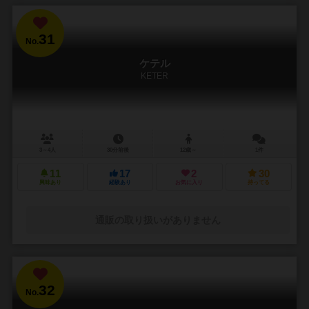
31
No.
ケテル
KETER
3～4人
30分前後
12歳～
1件
11
17
2
30
興味あり
経験あり
お気に入り
持ってる
通販の取り扱いがありません
32
No.