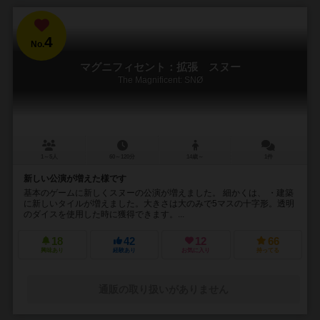
4
No.
マグニフィセント：拡張 スヌー
The Magnificent: SNØ
1～5人
60～120分
14歳～
1件
新しい公演が増えた様です
基本のゲームに新しくスヌーの公演が増えました。 細かくは、 ・建築
に新しいタイルが増えました。大きさは大のみで5マスの十字形。透明
のダイスを使用した時に獲得できます。...
18
42
12
66
興味あり
経験あり
お気に入り
持ってる
通販の取り扱いがありません