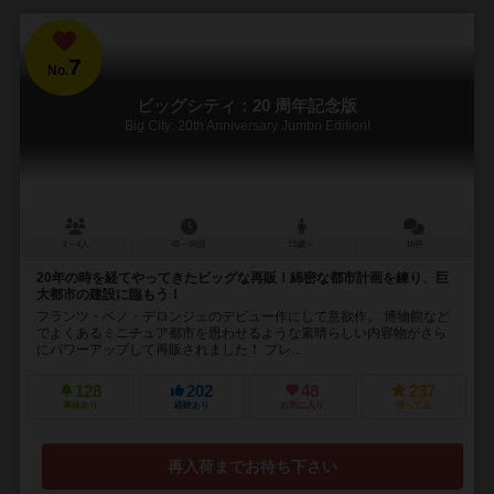
7
No.
ビッグシティ：20 周年記念版
Big City: 20th Anniversary Jumbo Edition!
2～4人
45～60分
13歳～
16件
20年の時を経てやってきたビッグな再販！綿密な都市計画を練り、巨
大都市の建設に臨もう！
フランツ・ベノ・デロンジェのデビュー作にして意欲作。 博物館など
でよくあるミニチュア都市を思わせるような素晴らしい内容物がさら
にパワーアップして再販されました！ プレ...
128
202
48
237
興味あり
経験あり
お気に入り
持ってる
再入荷までお待ち下さい