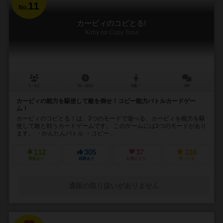
11
No.
カービィのコピとる!
Kirby no Copy Toru!
1～6人
10～20分
6歳～
9件
カービィの能力を駆使して敵を倒せ！コピー能力バトルカードゲー
ム！
カービィのコピとる！は、3つのモードで遊べる、カービィを能力を駆
使して敵と戦うカードゲームです。 このゲームには3つのモードがあり
ます。 ・かんたんバトル ・コピー...
112
305
37
316
興味あり
経験あり
お気に入り
持ってる
通販の取り扱いがありません