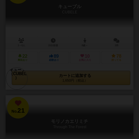
キューブル
CUBELE
1～6人
15分前後
8歳～
2件
22
89
10
78
興味あり
経験あり
お気に入り
持ってる
カートに追加する
1,650円（税込）
21
No.
モリノカエリミチ
Through The Forest