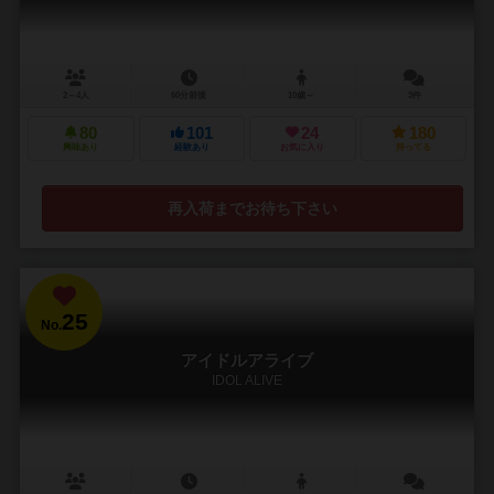
2～4人
60分前後
10歳～
3件
80
101
24
180
興味あり
経験あり
お気に入り
持ってる
再入荷までお待ち下さい
25
No.
アイドルアライブ
IDOL ALIVE