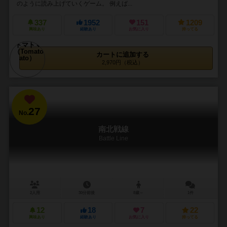
のように読み上げていくゲーム。 例えば...
337
1952
151
1209
興味あり
経験あり
お気に入り
持ってる
カートに追加する
2,970円（税込）
27
No.
南北戦線
Battle Line
2人用
30分前後
8歳～
1件
12
18
7
22
興味あり
経験あり
お気に入り
持ってる