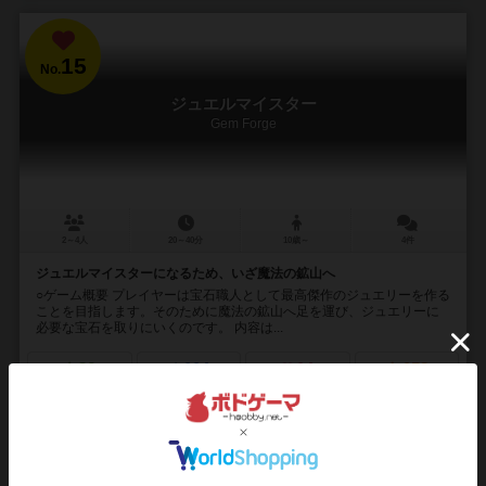
15
No.
ジュエルマイスター
Gem Forge
2～4人
20～40分
10歳～
4件
ジュエルマイスターになるため、いざ魔法の鉱山へ
○ゲーム概要 プレイヤーは宝石職人として最高傑作のジュエリーを作る
ことを目指します。そのために魔法の鉱山へ足を運び、ジュエリーに
必要な宝石を取りにいくのです。 内容は...
36
114
14
152
興味あり
経験あり
お気に入り
持ってる
カートに追加する
4,400円（税込）