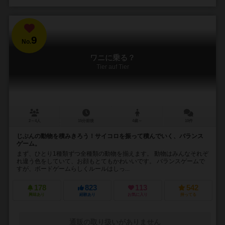
9
No.
ワニに乗る？
Tier auf Tier
2～4人
15分前後
4歳～
10件
じぶんの動物を積みきろう！サイコロを振って積んでいく、バランス
ゲーム。
まず、ひとり1種類ずつ全種類の動物を揃えます。 動物はみんなそれぞ
れ違う色をしていて、お顔もとてもかわいいです。 バランスゲームで
すが、ボードゲームらしくルールはしっ...
178
823
113
542
興味あり
経験あり
お気に入り
持ってる
通販の取り扱いがありません