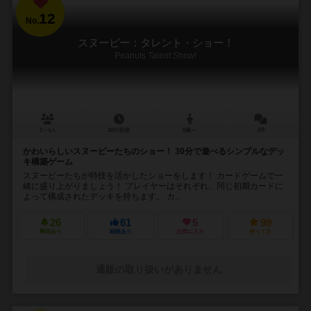
12
No.
スヌーピー：タレント・ショー！
Peanuts Talent Show!
2～4人
30分前後
8歳～
2件
かわいらしいスヌーピーたちのショー！ 30分で遊べるシンプルなデッ
キ構築ゲーム
スヌーピーたちが特技を活かしたショーをします！ カードゲームで一
緒に盛り上がりましょう！ プレイヤーはそれぞれ、同じ初期カードに
よって構成されたデッキを持ちます。 カ...
26
61
5
99
興味あり
経験あり
お気に入り
持ってる
通販の取り扱いがありません