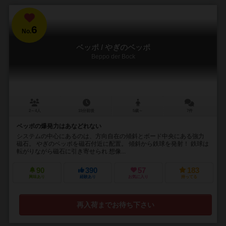
6
No.
ベッポ / やぎのベッポ
Beppo der Bock
2～4人
15分前後
5歳～
7件
ベッポの爆発力はあなどれない
システムの中心にあるのは、方向自在の傾斜とボード中央にある強力
磁石。 やぎのベッポを磁石付近に配置。 傾斜から鉄球を発射！ 鉄球は
転がりながら磁石に引き寄せられ 想像...
90
390
57
183
興味あり
経験あり
お気に入り
持ってる
再入荷までお待ち下さい