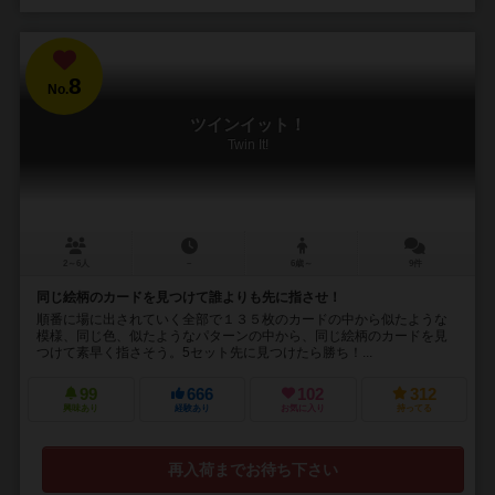
8
No.
ツインイット！
Twin It!
2～6人
－
6歳～
9件
同じ絵柄のカードを見つけて誰よりも先に指させ！
順番に場に出されていく全部で１３５枚のカードの中から似たような
模様、同じ色、似たようなパターンの中から、同じ絵柄のカードを見
つけて素早く指さそう。5セット先に見つけたら勝ち！...
99
666
102
312
興味あり
経験あり
お気に入り
持ってる
再入荷までお待ち下さい