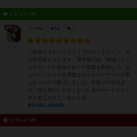
レビュー 1件
皇帝
194名
0名
0
たーさん
ご存知ライナークニツィアのバトルライン、そ
の台湾版となります。通常版の他、戦地バリア
ントカードが追加された中世版も所有していま
したがこちらの台湾版はカードのデザインが美
しかったので購入しました。外箱が小型化さ
れ、持ち運びしやすくなった点やカードがエン
ボス加工されているのも地...
続きを読む（約6年前）
リプレイ 0件