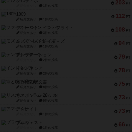
クルティボ
203
PT
紹介文なし
1件の投稿
1809
112
PT
紹介文あり
1件の投稿
ファースト・イン・フライト
108
PT
紹介文あり
3件の投稿
モズビ－ズ・レイダ－ズ
94
PT
紹介文あり
1件の投稿
テンプテーション
79
PT
紹介文なし
2件の投稿
インドネシア
78
PT
紹介文あり
2件の投稿
宵と暁の呪文書
75
PT
紹介文あり
8件の投稿
リスボン・トラム 28
73
PT
紹介文あり
9件の投稿
アマナイト
73
PT
紹介文なし
1件の投稿
ブラヴェスト
66
PT
紹介文なし
1件の投稿