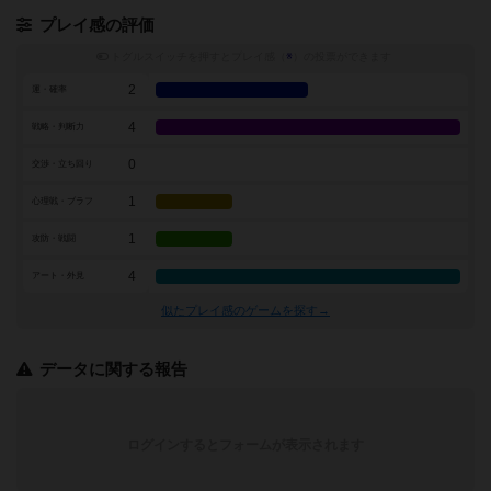
プレイ感の評価
トグルスイッチを押すとプレイ感（
※
）の投票ができます
2
運・確率
4
戦略・判断力
0
交渉・立ち回り
1
心理戦・ブラフ
1
攻防・戦闘
4
アート・外見
似たプレイ感のゲームを探す→
データに関する報告
ログインするとフォームが表示されます