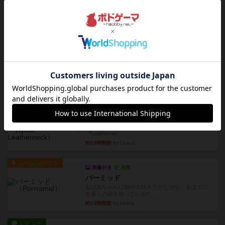
レビュー
フリップ７
カードをめくるかパスをするかを決めてパスした
時のカード数字が得点になる...
約13時間前
by mob567
レビュー
コンセプト
親のプレイヤーがお題を決めて限られたヒントの
中から他のプレイヤーに当て...
約13時間前
by mob567
レビュー
海兵隊
1988年にVictory Gamesが出版した
『Leathernec...
約13時間前
by Chaco
ルール/インスト
画像付き
充実
パーミッド
おばあちゃんは猫が大好きです!しかし、あまりに
も多くの猫を飼っているた...
約13時間前
by jurong
レビュー