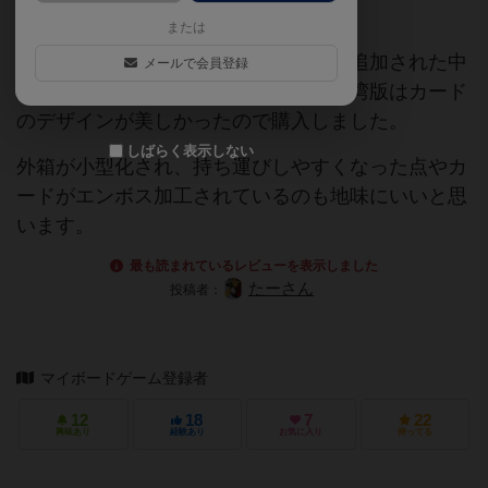
湾版となります。
または
通常版の他、戦地バリアントカードが追加された中
メールで会員登録
世版も所有していましたがこちらの台湾版はカード
のデザインが美しかったので購入しました。
しばらく表示しない
外箱が小型化され、持ち運びしやすくなった点やカ
ードがエンボス加工されているのも地味にいいと思
います。
最も読まれているレビューを表示しました
たーさん
投稿者：
マイボードゲーム登録者
12
18
7
22
興味あり
経験あり
お気に入り
持ってる