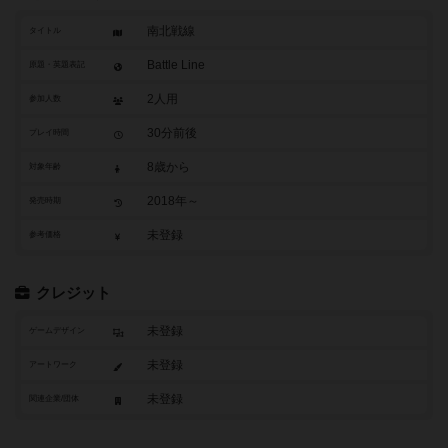
南北戦線
タイトル
Battle Line
原題・英題表記
2人用
参加人数
30分前後
プレイ時間
8歳から
対象年齢
2018年～
発売時期
未登録
参考価格
クレジット
未登録
ゲームデザイン
未登録
アートワーク
未登録
関連企業/団体