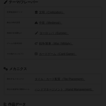
テーマ/フレーバー
文明（Civilization）
世界観/基本テーマ
中世（Medieval）
舞台の時代背景
ヨーロッパ（Europe）
地域や文化圏など
戦争/軍事（War / Militaly）
ゲームの基本目的
カードゲーム（Card Game）
その他のコンセプト
メカニクス
タイル・カード配置（Tile Placement）
頻出するメカニクス
ハンドマネージメント（Hand Management）
得点や資源等の獲得ルール
作品データ