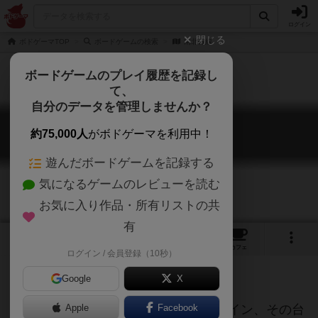
ログイン
閉じる
ボドゲーマTOP
ボードゲームの検索
南北戦線
ボードゲームのプレイ履歴を記録し
て、
自分のデータを管理しませんか？
南北戦線
約75,000人
がボドゲーマを利用中！
Battle Line
遊んだボードゲームを記録する
気になるゲームのレビューを読む
お気に入り作品・所有リストの共
有
1
1
2
トップ
画像
動画
レビュー
カフェ
ログイン / 会員登録（10秒）
Google
X
ご存知ライナークニツィアのバトルライン、その台
Apple
Facebook