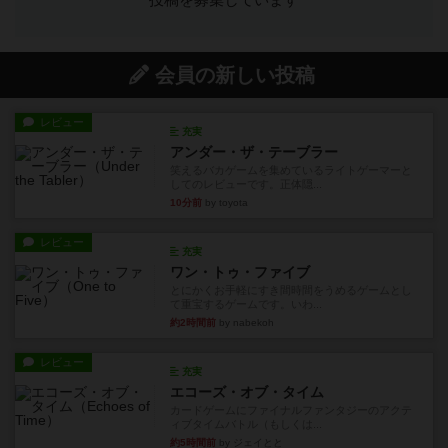
投稿を募集しています
会員の新しい投稿
レビュー
充実
アンダー・ザ・テーブラー
笑えるバカゲームを集めているライトゲーマーと
してのレビューです。正体隠...
10分前
by toyota
レビュー
充実
ワン・トゥ・ファイブ
とにかくお手軽にすき間時間をうめるゲームとし
て重宝するゲームです。いわ...
約2時間前
by nabekoh
レビュー
充実
エコーズ・オブ・タイム
カードゲームにファイナルファンタジーのアクテ
ィブタイムバトル（もしくは...
約5時間前
by ジェイとと