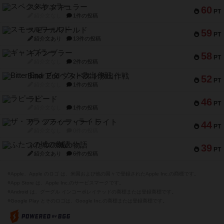
スペクタキュラー
60
PT
紹介文なし
1件の投稿
スモールワールド
59
PT
紹介文あり
13件の投稿
ギャンブラー
58
PT
紹介文なし
2件の投稿
Bitter End ブタペスト救出作戦
52
PT
紹介文なし
1件の投稿
ラピード
46
PT
紹介文なし
1件の投稿
ザ・フラッフィー・ライト
44
PT
紹介文なし
0件の投稿
ふたつの城の物語
39
PT
紹介文あり
6件の投稿
※Apple、Apple のロゴ は、米国および他の国々で登録されたApple Inc.の商標です。
※App Store は、Apple Inc.のサービスマークです。
※Android は、グーグル インコーポレイテッドの商標または登録商標です。
※Google Play とそのロゴは、Google Inc.の商標または登録商標です。