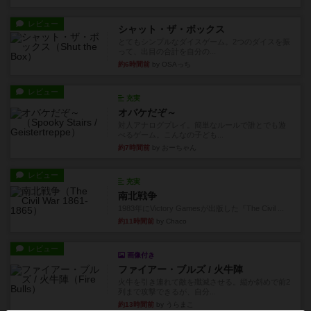
レビュー
シャット・ザ・ボックス
とてもシンプルなダイスゲーム。2つのダイスを振
って、出目の合計を自分の...
約6時間前
by OSAっち
レビュー
充実
オバケだぞ～
対人アナログプレイ。簡単なルールで誰とでも遊
べるゲーム。こんなの子ども...
約7時間前
by おーちゃん
レビュー
充実
南北戦争
1983年にVictory Gamesが出版した『The Civil ...
約11時間前
by Chaco
レビュー
画像付き
ファイアー・ブルズ / 火牛陣
火牛を引き連れて敵を殲滅させる。縦か斜めで前2
列まで攻撃できるが、自分...
約13時間前
by うらまこ