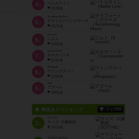
4
バトルライン
位
2378名
Terraforming Mars
5
テラフォーミングマーズ
位
2371名
6 nimmt!
6
ニムト
位
2202名
Carcassonne
7
カルカソンヌ
位
2191名
Wingspan
8
ウイングスパン
位
2150名
Azul
9
アズール
位
1903名
興味ありランキング
トップ50
SCYTHE
1
サイズ -大鎌戦役-
位
2415名
Terraforming Mars