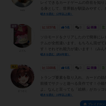
レイできるカードゲームの存在を知り
る身として、世界観が馴染みやすく、た
nats
続きを読む（2年以上前）
皇帝
1237名
5名
0
画像
ソロモードをクリアしたので簡単にレ
テムが全然違います。もちろん混ぜて
す！それぞれ能力が違います！（みんな
よどん
続きを読む（約4年前）
仙人
1168名
6名
0
画像
トランプ要素を取り入れ、カードの効
前後でサクッと遊べる良作です！小箱
よ。なんと言っても「絵柄」がカッコい
まつさと
続きを読む（4年以上前）
ブレイドロン