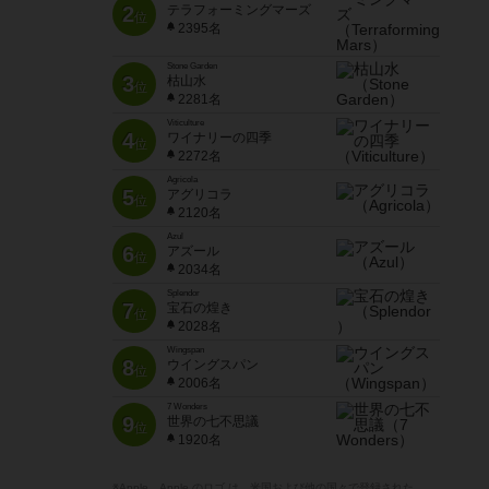
2
テラフォーミングマーズ
位
2395名
Stone Garden
3
枯山水
位
2281名
Viticulture
4
ワイナリーの四季
位
2272名
Agricola
5
アグリコラ
位
2120名
Azul
6
アズール
位
2034名
Splendor
7
宝石の煌き
位
2028名
Wingspan
8
ウイングスパン
位
2006名
7 Wonders
9
世界の七不思議
位
1920名
※Apple、Apple のロゴ は、米国および他の国々で登録された