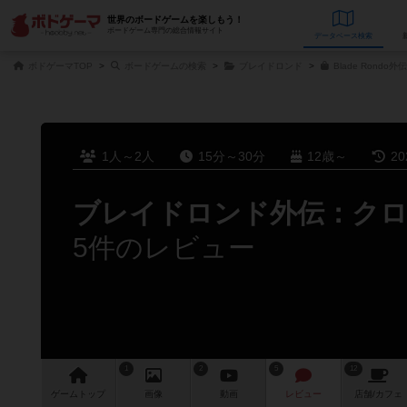
世界のボードゲームを楽しもう！
ボードゲーム専門の総合情報サイト
データベース
検
ボドゲーマTOP
ボードゲームの検索
ブレイドロンド
Blade Rondo外
1人～2人
15分～30分
12歳～
2
ブレイドロンド外伝：ク
5件のレビュー
1
2
5
12
ゲーム
トップ
画像
動画
レビュー
店舗/
カフェ