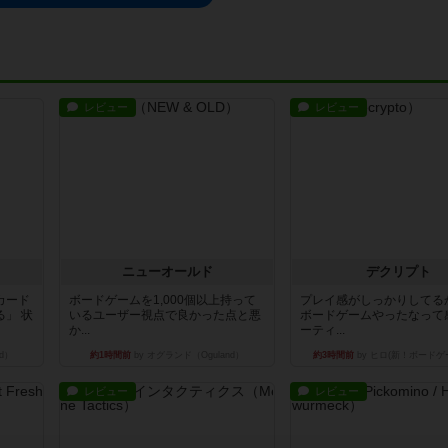
レビュー
レビュー
ニューオールド
デクリプト
カード
ボードゲームを1,000個以上持って
プレイ感がしっかりしてる
」 状
いるユーザー視点で良かった点と悪
ボードゲームやったなって
か...
ーティ...
d）
約1時間前
by オグランド（Oguland）
約3時間前
by ヒロ(新！ボードゲ
レビュー
レビュー