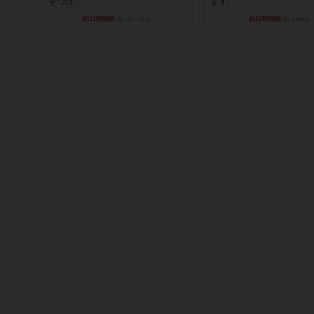
をつけ...
ます。...
約11時間前
by みいやん
約12時間前
by jurong