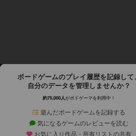
ボードゲームのプレイ履歴を記録して
自分のデータを管理しませんか？
約75,000人
がボドゲーマを利用中！
ボドゲーマTOP
ボードゲーム通販
遊んだボードゲームを記録する
気になるゲームのレビューを読む
ボードゲームを検索する
新作・再入荷情報
お気に入り作品・所有リストの共有
ボードゲームの新着レビュー
定番ボードゲームの通販