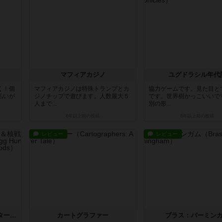
マフィアカジノ
ユグドラシル年代
く！個
マフィアカジノは特殊トランプとカ
協力ゲームです。見た目と
払いが
ジノチップで遊びます。人数最大５
です。世界樹かっこいいで
人まで...
別の形...
6年以上前
の投稿
6年以上前
の投稿
レビュー
レビュー
ウェルカム・トゥ：イースター＆核戦争（拡張）
カートグラファー
ブラス：バーミン