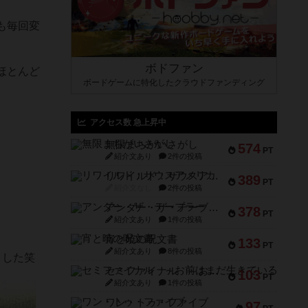
も毎回変
ボドファン
ほとんど
ボードゲームに特化したクラウドファンディング
アクセス数 急上昇中
無限まちがいさがし
574
PT
紹介文あり
2件の投稿
リワイルド：サウスアメリカ
389
PT
紹介文なし
2件の投稿
アンダー・ザ・テーブラー
378
PT
紹介文あり
1件の投稿
宵と暁の呪文書
133
PT
紹介文あり
8件の投稿
ました笑
セミファイナル ～お前はまだ生きている～
103
PT
紹介文あり
1件の投稿
ワン・トゥ・ファイブ
97