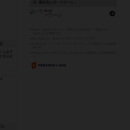
最近見たボードゲーム
Barrage
バラージ
※Apple、Apple のロゴ は、米国および他の国々で登録された
Apple Inc.の商標です。
※App Store は、Apple Inc.のサービスマークです。
記
※Android は、グーグル インコーポレイテッドの商標または登録商
標です。
ても派手
※Google Play とそのロゴは、Google Inc.の商標または登録商標で
す笑以前
す。
ガム