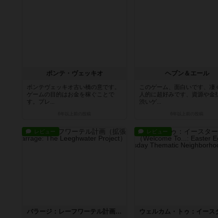
ポンテ・ヴェッキオ
ヘブン＆エール
ポンテヴェッキオ古い橋の意です。
このゲーム、面白いです、凄
ゲームの目的はお金を稼ぐことで
人的に超好みです、資源や金
す。プレ...
渋いゲ...
6年以上前
の投稿
6年以上前
の投稿
レビュー
レビュー
バラージ：レーフワーテル計画（拡張）