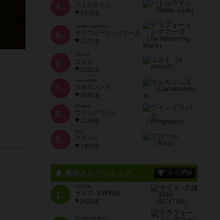
4
バトルライン
位
2378名
Terraforming Mars
5
テラフォーミングマーズ
位
2371名
6 nimmt!
6
ニムト
位
2202名
Carcassonne
7
カルカソンヌ
位
2191名
Wingspan
8
ウイングスパン
位
2150名
Azul
9
アズール
位
1903名
興味ありランキング
トップ50
SCYTHE
1
サイズ -大鎌戦役-
位
2415名
Terraforming Mars