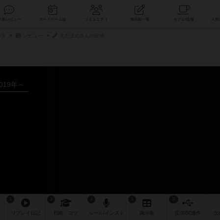
索
新着レビュー
ボードゲーム会
コミュニティ
掲示板一覧
ータ
レビュー
えだまめさんの投稿
019年～
1
3
4
1
11
リプレイ
日記
戦略
・コツ
ルール
/インスト
掲示板
拡張/関連
作
次