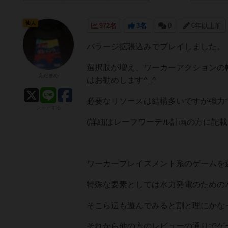
仙人
972名
3名
0
6年以上前
バラージ拡張込みでプレイしました。
選択肢が増え、ワーカーアクションの
えだまめ
はお勧めします^_^
必要なリソースは結構多いですが強力
シェアする
(詳細はレーフワーテル計画の方に記載
ワーカープレイスメント系のゲームを
特殊な要素としては水力発電のための
そこら辺も遊んでみると割と理にかな
それから他の方のレビューの通りでゲ