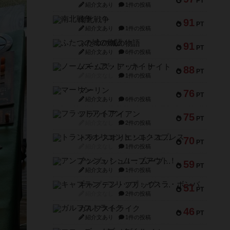
PT
紹介文あり
1件の投稿
南北戦争
91
PT
紹介文あり
1件の投稿
ふたつの城の物語
91
PT
紹介文あり
6件の投稿
ノームズ・アット・ナイト
88
PT
紹介文なし
1件の投稿
マーリン
76
PT
紹介文あり
6件の投稿
フラットアイアン
75
PT
紹介文なし
2件の投稿
トランスオリエント・エクスプレス
70
PT
紹介文なし
1件の投稿
アンブッシュ！：ムーブアウト！
59
PT
紹介文あり
1件の投稿
キャプテン・フリップ：イスラ・ボンバ
51
PT
紹介文なし
2件の投稿
ガルフストライク
46
PT
紹介文あり
1件の投稿