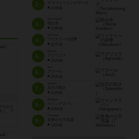
2
テラフォーミングマーズ
位
2395名
Stone Garden
3
枯山水
位
2280名
Viticulture
4
ワイナリーの四季
位
2272名
Agricola
5
アグリコラ
位
2120名
Azul
6
アズール
位
2034名
Splendor
7
宝石の煌き
位
2029名
ダ
Wingspan
8
ウイングスパン
位
でもかな
2006名
すく、で
7 Wonders
9
世界の七不思議
位
1920名