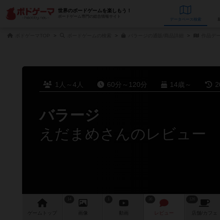
世界のボードゲームを楽しもう！
ボードゲーム専門の総合情報サイト
データベース
検
ボドゲーマTOP
ボードゲームの検索
バラージの通販/商品詳細
作品デ
1人～4人
60分～120分
14歳～
2
バラージ
えだまめさんのレビュー
14
1
36
126
ゲーム
トップ
画像
動画
レビュー
店舗/
カフェ