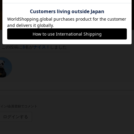
この投稿に
3
名が
ナイス！
しました
イン/会員登録でコメント
ログインする