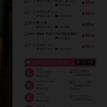
エコーズ・オブ・タイム
45
PT
紹介文なし
8件の投稿
スカルキング
45
PT
紹介文あり
12件の投稿
海兵隊
45
PT
紹介文あり
1件の投稿
Bitter End ブタペスト救出作戦
45
PT
紹介文なし
1件の投稿
ドコジャン
42
PT
紹介文あり
10件の投稿
お気に入りランキング
トップ50
Splendor
1
宝石の煌き
位
4041名
Die Siedler von Catan
2
カタン
位
3616名
Dominion
3
ドミニオン
位
2530名
Battle Line