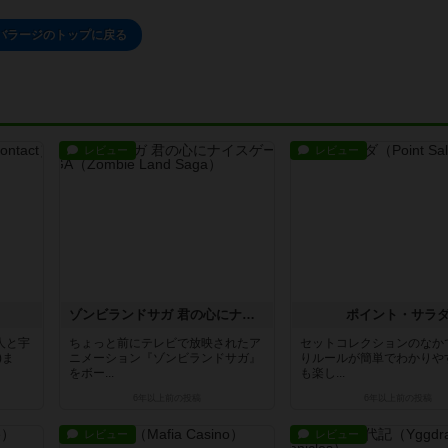
バラージのトップに戻る
レビュー
レビュー
ト
ゾンビランドサガ 君の心にナイスゲームSAGA
ポイント・サラ
人と宇
ちょっと前にテレビで放映されたア
セットコレクションのなか
)ま
ニメーション『ゾンビランドサガ』
りルールが簡単でわかりや
をボー...
も楽し...
6年以上前
の投稿
6年以上前
の投稿
レビュー
レビュー