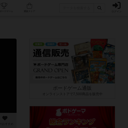
ログイン
カフェ/店舗
人気ボードゲーム
通販ストア
ボードゲーム通販
オンラインストアで7,500商品を販売中
のおすすめ