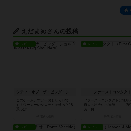
えだまめさんの投稿
レビュー
レビュー
シティ・オブ・ザ・ビッグ・ショルダーズ
ファーストコンタク
このゲーム、すげーおもしろいで
ファーストコンタクトは地球
す！ワーカーのシステムを使った18
宙人の出会いの物語、、、(笑
系っぽ...
ぁ、何...
6年弱前
の投稿
約6年前
の投稿
レビュー
レビュー