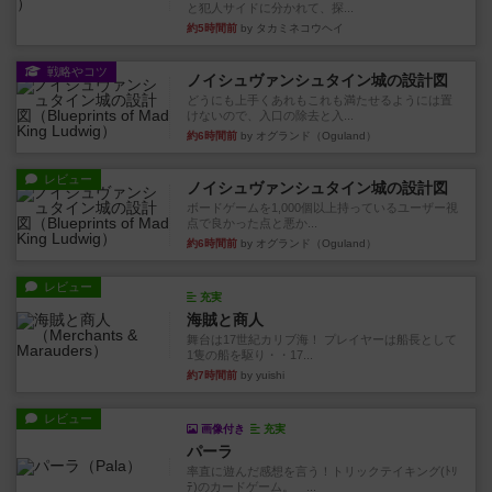
と犯人サイドに分かれて、探...
約5時間前
by タカミネコウヘイ
戦略やコツ
ノイシュヴァンシュタイン城の設計図
どうにも上手くあれもこれも満たせるようには置
けないので、入口の除去と入...
約6時間前
by オグランド（Oguland）
レビュー
ノイシュヴァンシュタイン城の設計図
ボードゲームを1,000個以上持っているユーザー視
点で良かった点と悪か...
約6時間前
by オグランド（Oguland）
レビュー
充実
海賊と商人
舞台は17世紀カリブ海！ プレイヤーは船長として
1隻の船を駆り・・17...
約7時間前
by yuishi
レビュー
画像付き
充実
パーラ
率直に遊んだ感想を言う！トリックテイキング(ﾄﾘ
ﾃ)のカードゲーム。 ...