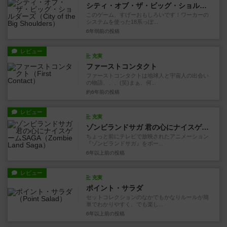
シティ・オブ・ザ・ビッグ・ショルダーズ
このゲーム、すげーおもしろいです！ワーカーの
システムを使った18系っぽ...
6年弱前
の投稿
レビュー
充実
ファーストコンタクト
ファーストコンタクトは地球人と宇宙人の出会い
の物語、、、(笑)まぁ、何...
約6年前
の投稿
レビュー
充実
ゾンビランドサガ 君の心にナイスゲームSAGA
ちょっと前にテレビで放映されたアニメーション
『ゾンビランドサガ』をボー...
6年以上前
の投稿
レビュー
充実
ポイント・サラダ
セットコレクションのなかでもかなりルールが簡
単でわかりやすく、でも楽し...
6年以上前
の投稿