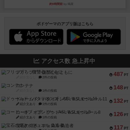
約9時間前
by 鳴屋
ボドゲーマのアプリ版はこちら
アクセス数 急上昇中
フリップ７：復讐心とともに
487
PT
紹介文なし
2件の投稿
コンテナ
148
PT
紹介文なし
1件の投稿
ドゥームド・バタリオンズ：ASLモジュール11
132
PT
紹介文あり
1件の投稿
コード・オブ・ブシドー：ASLモジュール8
126
PT
紹介文あり
1件の投稿
宝石の煌き：デュエル 偽造者
117
PT