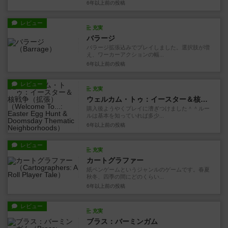
6年以上前
の投稿
レビュー
充実
バラージ
バラージ拡張込みでプレイしました。選択肢が増
え、ワーカーアクションの幅...
6年以上前
の投稿
レビュー
充実
ウェルカム・トゥ：イースター＆核戦争（拡張）
購入後ようやくプレイに漕ぎつけました＾＾ルー
ルは基本を知っていれば多少...
6年以上前
の投稿
レビュー
充実
カートグラファー
紙ペンゲームというジャンルのゲームです。春夏
秋冬、四季の間にどのくらい...
6年以上前
の投稿
レビュー
充実
ブラス：バーミンガム