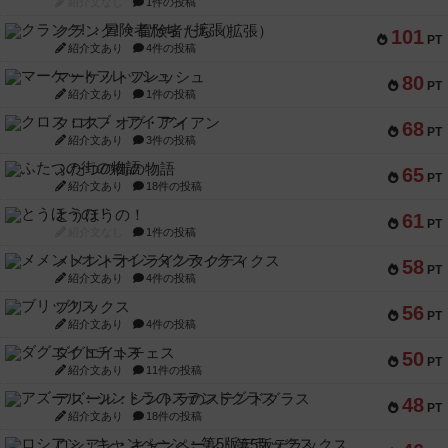
紹介文なし
1件の投稿
クランク! ：冒険者たち（拡張）
101
PT
紹介文あり
4件の投稿
マーケットフレッシュ
80
PT
紹介文あり
1件の投稿
クロス・オブ・アイアン
68
PT
紹介文あり
3件の投稿
ふたつの街の物語
65
PT
紹介文あり
18件の投稿
とうほうの！
61
PT
紹介文なし
1件の投稿
メメントオンラインタクティクス
58
PT
紹介文あり
4件の投稿
ブリックス
56
PT
紹介文あり
4件の投稿
ダグエイトチェス
50
PT
紹介文あり
11件の投稿
アズール：シントラのステンドグラス
48
PT
紹介文あり
18件の投稿
ロシアン・キャンペーン：第5版デラックス