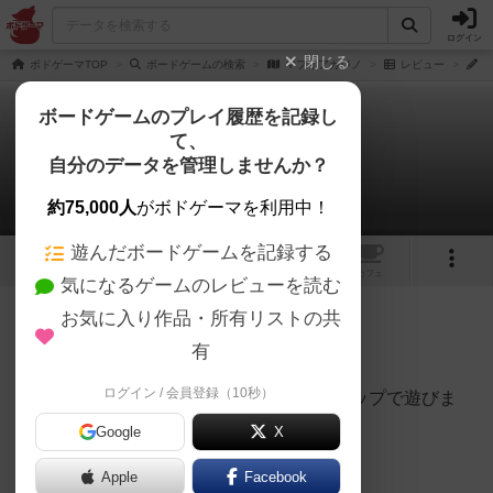
ログイン
閉じる
ボドゲーマTOP
ボードゲームの検索
マフィアカジノ
レビュー
え
ボードゲームのプレイ履歴を記録し
て、
マフィアカジノ
自分のデータを管理しませんか？
えだまめさんのレビュー
約75,000人
がボドゲーマを利用中！
遊んだボードゲームを記録する
6
1
トップ
画像
動画
レビュー
カフェ
気になるゲームのレビューを読む
お気に入り作品・所有リストの共
248名
0名
0
6年以上前
有
ログイン / 会員登録（10秒）
マフィアカジノは特殊トランプとカジノチップで遊びま
す。
Google
X
人数最大５人まで遊べます。
Apple
Facebook