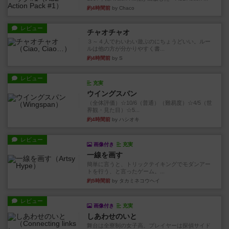
約4時間前
by Chaco
レビュー
チャオチャオ
３～４人でわいわい遊ぶのにちょうどいい。ルー
ルは他の方が分かりやすく書...
約4時間前
by S
レビュー
充実
ウイングスパン
（全体評価）☆10/6（普通）（難易度）☆4/5（世
界観・見た目）☆5...
約4時間前
by ハシオキ
レビュー
画像付き
充実
一線を画す
簡単に言うと、トリックテイキングでモダンアー
トを行う、と言ったゲーム。...
約5時間前
by タカミネコウヘイ
レビュー
画像付き
充実
しあわせのいと
舞台は全寮制の女子高。プレイヤーは探偵サイド