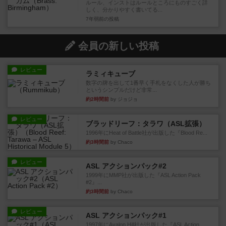
ルール、インストはルールところにものすごく詳
しく、分かりやすく書いてる...
7年弱前
の投稿
会員の新しい投稿
レビュー
ラミィキューブ
数字の牌を出して1番早く手札をなくした人が勝ち
というシンプルだけど非常...
約2時間前
by ジョジョ
レビュー
ブラッドリーフ：タラワ（ASL拡張）
1996年にHeat of Battle社が出版した『Blood Re...
約3時間前
by Chaco
レビュー
ASL アクションパック#2
1999年にMMP社が出版した『ASL Action Pack
#2』...
約3時間前
by Chaco
レビュー
ASL アクションパック#1
1997年にAvalon Hill社が出版した『ASL Action ...