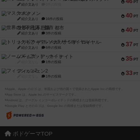
46
PT
紹介文あり
0件の投稿
マスクメン
40
PT
紹介文あり
16件の投稿
世界の七不思議：都市
40
PT
紹介文あり
3件の投稿
トリックギア - ペルソナ5 ザ・ロイヤル-
37
PT
紹介文あり
6件の投稿
ノームズ・アット・ナイト
35
PT
紹介文なし
1件の投稿
フィッシェン2
33
PT
紹介文なし
1件の投稿
※Apple、Apple のロゴ は、米国および他の国々で登録されたApple Inc.の商標です。
※App Store は、Apple Inc.のサービスマークです。
※Android は、グーグル インコーポレイテッドの商標または登録商標です。
※Google Play とそのロゴは、Google Inc.の商標または登録商標です。
ボドゲーマTOP