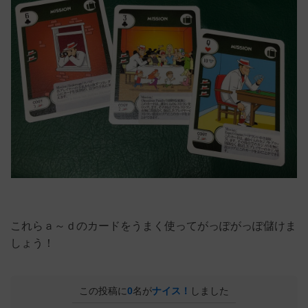
これらａ～ｄのカードをうまく使ってがっぽがっぽ儲けま
しょう！
この投稿に
0
名が
ナイス！
しました