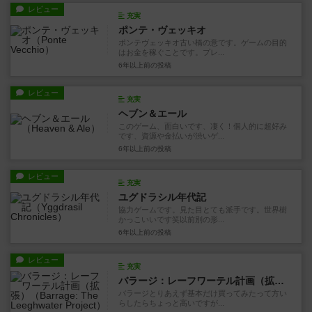
レビュー
充実
ポンテ・ヴェッキオ
ポンテヴェッキオ古い橋の意です。ゲームの目的
はお金を稼ぐことです。プレ...
6年以上前
の投稿
レビュー
充実
ヘブン＆エール
このゲーム、面白いです、凄く！個人的に超好み
です、資源や金払いが渋いゲ...
6年以上前
の投稿
レビュー
充実
ユグドラシル年代記
協力ゲームです。見た目とても派手です。世界樹
かっこいいです笑以前別の形...
6年以上前
の投稿
レビュー
充実
バラージ：レーフワーテル計画（拡張）
バラージとりあえず基本だけ買ってみたって方い
らしたらちょっと高いですが...