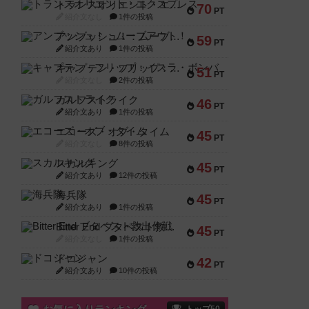
トランスオリエント・エクスプレス
70
PT
紹介文なし
1件の投稿
アンブッシュ！：ムーブアウト！
59
PT
紹介文あり
1件の投稿
キャプテン・フリップ：イスラ・ボンバ
51
PT
紹介文なし
2件の投稿
ガルフストライク
46
PT
紹介文あり
1件の投稿
エコーズ・オブ・タイム
45
PT
紹介文なし
8件の投稿
スカルキング
45
PT
紹介文あり
12件の投稿
海兵隊
45
PT
紹介文あり
1件の投稿
Bitter End ブタペスト救出作戦
45
PT
紹介文なし
1件の投稿
ドコジャン
42
PT
紹介文あり
10件の投稿