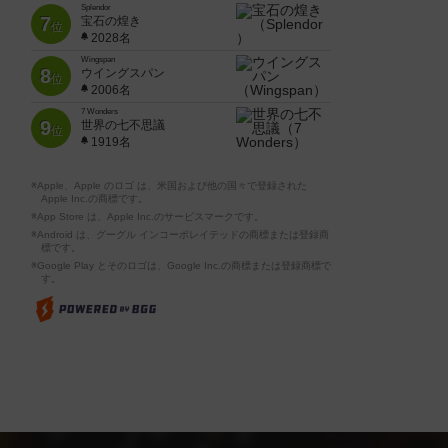
Splendor
7
宝石の煌き
位
2028名
Wingspan
8
ウイングスパン
位
2006名
7 Wonders
9
世界の七不思議
位
1919名
※Apple、Apple のロゴ は、米国および他の国々で登録された
Apple Inc.の商標です。
※App Store は、Apple Inc.のサービスマークです。
※Android は、グーグル インコーポレイテッドの商標または登録商
標です。
※Google Play とそのロゴは、Google Inc.の商標または登録商標で
す。