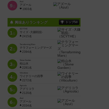
Azul
9
アズール
位
1903名
興味ありランキング
トップ50
SCYTHE
1
サイズ -大鎌戦役-
位
2415名
Terraforming Mars
2
テラフォーミングマーズ
位
2394名
Stone Garden
3
枯山水
位
2281名
Viticulture
4
ワイナリーの四季
位
2272名
Agricola
5
アグリコラ
位
2120名
Azul
6
アズール
位
2034名