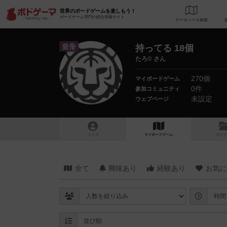
世界のボードゲームを楽しもう！
ボードゲーム専門の総合情報サイト
データベース
検
皇帝
持ってる 18個
たろ© さん
270個
マイボードゲーム
0件
参加コミュニティ
未設定
ウェブページ
トップ
マイボードゲーム
マイリ
全て
興味あり
経験あり
お気に