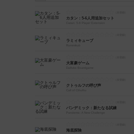
カタン：5-6人用追加セット
Catan: 5-6 Player Extension
ラミィキューブ
Rummikub
大富豪ゲーム
Daifuko Boardgame
クトゥルフの呼び声
Call of Cthulhu
パンデミック：新たなる試練
Pandemic: A New Challenge
海底探険