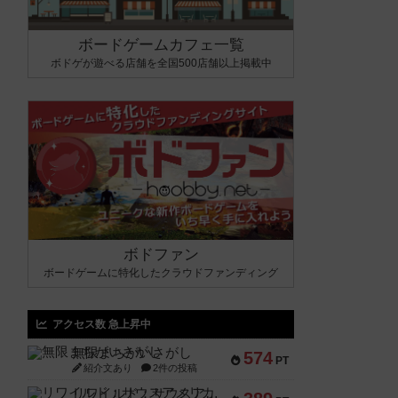
ボードゲームカフェ一覧
ボドゲが遊べる店舗を全国500店舗以上掲載中
ボドファン
ボードゲームに特化したクラウドファンディング
アクセス数 急上昇中
無限まちがいさがし
574
PT
紹介文あり
2件の投稿
リワイルド：サウスアメリカ