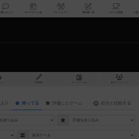
索
新着レビュー
ボードゲーム会
コミュニティ
掲示板一覧
スト
投稿履歴
ボ
ー
ドゲ
ーム
会
参加
コミュニティ
入り
持ってる
評価したゲーム
自分と
比較する