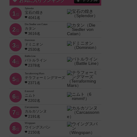
お気に入りランキング
トップ50
Splendor
1
宝石の煌き
位
4041名
Die Siedler von Catan
2
カタン
位
3616名
Dominion
3
ドミニオン
位
2530名
Battle Line
4
バトルライン
位
2378名
Terraforming Mars
5
テラフォーミングマーズ
位
2371名
6 nimmt!
6
ニムト
位
2202名
Carcassonne
7
カルカソンヌ
位
2191名
Wingspan
8
ウイングスパン
位
2150名