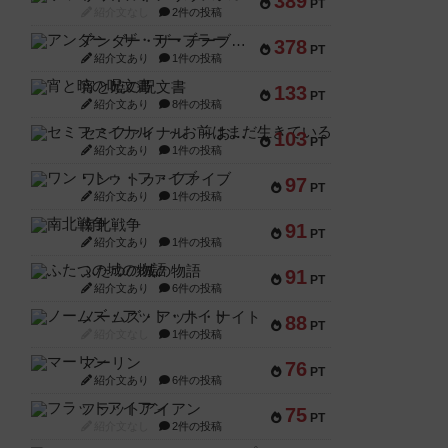
389
PT
紹介文なし
2件の投稿
アンダー・ザ・テーブラー
378
PT
紹介文あり
1件の投稿
宵と暁の呪文書
133
PT
紹介文あり
8件の投稿
セミファイナル ～お前はまだ生きている～
103
PT
紹介文あり
1件の投稿
ワン・トゥ・ファイブ
97
PT
紹介文あり
1件の投稿
南北戦争
91
PT
紹介文あり
1件の投稿
ふたつの城の物語
91
PT
紹介文あり
6件の投稿
ノームズ・アット・ナイト
88
PT
紹介文なし
1件の投稿
マーリン
76
PT
紹介文あり
6件の投稿
フラットアイアン
75
PT
紹介文なし
2件の投稿