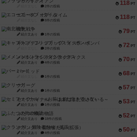
フラットアイアン
118
PT
紹介文なし
2件の投稿
エコーズ・オブ・タイム
118
PT
紹介文なし
8件の投稿
南北戦争
79
PT
紹介文あり
1件の投稿
キャプテン・フリップ：イスラ・ボンバ
72
PT
紹介文なし
2件の投稿
メメントオンラインタクティクス
70
PT
紹介文あり
4件の投稿
パーミッド
68
PT
紹介文なし
1件の投稿
クリーグ
57
PT
紹介文あり
1件の投稿
セミファイナル ～お前はまだ生きている～
53
PT
紹介文あり
1件の投稿
ふたつの街の物語
52
PT
紹介文あり
18件の投稿
クランク! ：冒険者たち（拡張）
50
PT
紹介文あり
4件の投稿