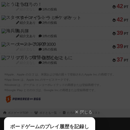
とうほうの！
42
PT
紹介文なし
1件の投稿
スターマイン・ラミー ポケット
42
PT
紹介文あり
2件の投稿
海兵隊
39
PT
紹介文あり
1件の投稿
スーパーストア3000
39
PT
紹介文なし
1件の投稿
フリップ７：復讐心とともに
37
PT
紹介文なし
2件の投稿
※Apple、Apple のロゴ は、米国および他の国々で登録されたApple Inc.の商標です。
※App Store は、Apple Inc.のサービスマークです。
※Android は、グーグル インコーポレイテッドの商標または登録商標です。
※Google Play とそのロゴは、Google Inc.の商標または登録商標です。
閉じる
ボドゲーマTOP
ボドとも一覧
たろ©
マイリスト
ボドゲーマTOP
ボードゲームのプレイ履歴を記録し