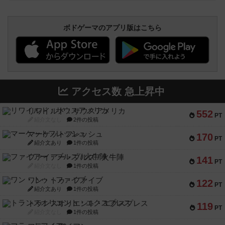
ボドゲーマのアプリ版はこちら
アクセス数 急上昇中
リワイルド：サウスアメリカ
552
PT
紹介文なし
2件の投稿
マーケットフレッシュ
170
PT
紹介文あり
1件の投稿
ファイアー・ブルズ / 火牛陣
141
PT
紹介文なし
1件の投稿
ワン・トゥ・ファイブ
122
PT
紹介文あり
1件の投稿
トランスオリエント・エクスプレス
119
PT
紹介文なし
1件の投稿