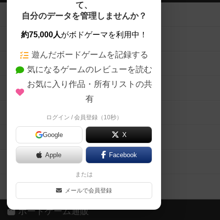
て、
ボードゲームを検索する
自分のデータを管理しませんか？
約75,000人
がボドゲーマを利用中！
ボードゲームの新着レビュー
遊んだボードゲームを記録する
ボードゲーム会情報
気になるゲームのレビューを読む
お気に入り作品・所有リストの共
メカニクス特集
有
掲示板・トピックス
ログイン / 会員登録（10秒）
Google
X
ボドとも・会員一覧
Apple
Facebook
ボードゲーム業界コラム
または
ボドゲーマご利用案内
メールで会員登録
ボードゲーム通販