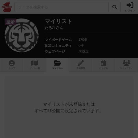
ログイン
マイリスト
皇帝
たろ© さん
270個
マイボードゲーム
0件
参加コミュニティ
未設定
ウェブページ
トップ
ゲーム一覧
マイリスト
投稿履歴
ボ
ドゲ
会
コミュニティ
マイリストが未登録または
すべて非公開に設定されています。