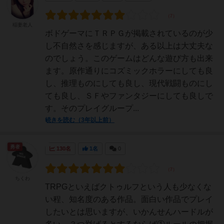
稲妻老人
ボドゲーマにＴＲＰＧが掲載されているのが少
し不自然さを感じますが、ある以上は大丈夫な
のでしょう。このゲームはどんな遊び方も出来
ます。原作通りにコズミックホラーにしても良
し、推理ものにしても良し、現代戦闘ものにし
ても良し、ＳＦやファンタジーにしても良しで
す。そのプレイグループ...
続きを読む（3年以上前）
勇者
130名
1名
0
ちくわ
TRPGといえばクトゥルフという人も少なくな
い程、知名度のある作品。面白い作品でプレイ
したいとは思いますが、いかんせんハードルが