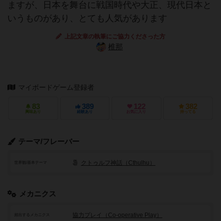
ますが、日本を舞台に戦国時代や大正、現代日本と
いうものがあり、とても人気があります
上記文章の執筆にご協力くださった方
椎那
マイボードゲーム登録者
83
389
122
382
興味あり
経験あり
お気に入り
持ってる
テーマ/フレーバー
クトゥルフ神話（Cthulhu）
世界観/基本テーマ
メカニクス
協力プレイ（Co-operative Play）
頻出するメカニクス