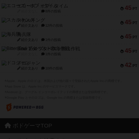
エコーズ・オブ・タイム
45
PT
紹介文なし
8件の投稿
スカルキング
45
PT
紹介文あり
12件の投稿
海兵隊
45
PT
紹介文あり
1件の投稿
Bitter End ブタペスト救出作戦
45
PT
紹介文なし
1件の投稿
ドコジャン
42
PT
紹介文あり
10件の投稿
※Apple、Apple のロゴ は、米国および他の国々で登録されたApple Inc.の商標です。
※App Store は、Apple Inc.のサービスマークです。
※Android は、グーグル インコーポレイテッドの商標または登録商標です。
※Google Play とそのロゴは、Google Inc.の商標または登録商標です。
ボドゲーマTOP