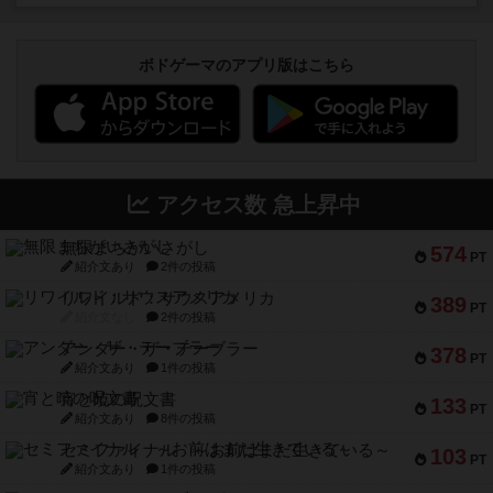
ボドゲーマのアプリ版はこちら
アクセス数 急上昇中
無限まちがいさがし
574
PT
紹介文あり
2件の投稿
リワイルド：サウスアメリカ
389
PT
紹介文なし
2件の投稿
アンダー・ザ・テーブラー
378
PT
紹介文あり
1件の投稿
宵と暁の呪文書
133
PT
紹介文あり
8件の投稿
セミファイナル ～お前はまだ生きている～
103
PT
紹介文あり
1件の投稿