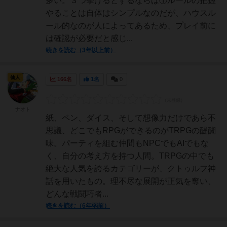
多い。３つ挙げるとするならば①ルールの把握
やることは自体はシンプルなのだが、ハウスル
ール的なのが人によってあるため、プレイ前に
は確認が必要だと感じ...
続きを読む（3年以上前）
仙人
166名
1名
0
ナオト
紙、ペン、ダイス、そして想像力だけであら不
思議、どこでもRPGができるのがTRPGの醍醐
味。パーティを組む仲間もNPCでもAIでもな
く、自分の考え方を持つ人間。TRPGの中でも
絶大な人気を誇るカテゴリーが、クトゥルフ神
話を用いたもの。理不尽な展開が正気を奪い、
どんな戦闘巧者...
続きを読む（6年弱前）