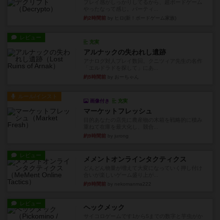
プレイ感がしっかりしてるから、超ボードゲーム
やったなって感じ。パーティ...
約2時間前
by ヒロ(新！ボードゲーム家族)
レビュー
充実
アルナックの失われし遺跡
アナログ対人プレイ数回。クニツィア先生の名作
「エルドラドを探して」にあ...
約5時間前
by おーちゃん
ルール/インスト
画像付き
充実
マーケットフレッシュ
目的あなたの店先に農産物の木箱を戦略的に積み
重ねて在庫を最大化し、競合...
約9時間前
by jurong
レビュー
メメントオンラインタクティクス
どんどん物量が増えて大変になっていく押し付け
合いが楽しいゲーム盛り上が...
約9時間前
by nekomanma222
レビュー
ヘックメック
サイコロゲームです1から5までの数字と芋虫がか