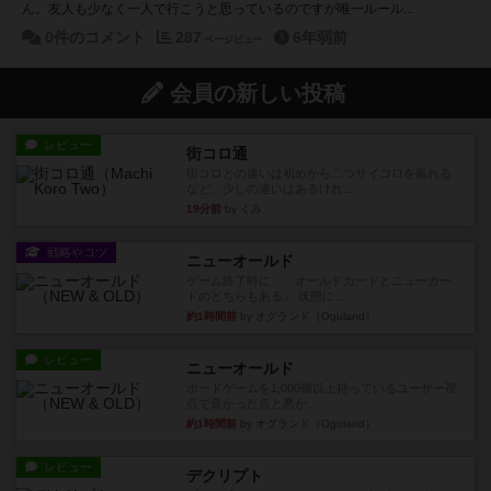
ん。友人も少なく一人で行こうと思っているのですが唯一ルール...
0件のコメント
287
6年弱前
ページビュー
会員の新しい投稿
レビュー
街コロ通
街コロとの違いは初めから二つサイコロを振れる
など、少しの違いはあるけれ...
19分前
by くみ
戦略やコツ
ニューオールド
ゲーム終了時に、「オールドカードとニューカー
ドのどちらもある」 状態に...
約1時間前
by オグランド（Oguland）
レビュー
ニューオールド
ボードゲームを1,000個以上持っているユーザー視
点で良かった点と悪か...
約1時間前
by オグランド（Oguland）
レビュー
デクリプト