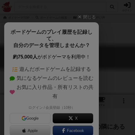
ログイン
閉じる
ボドゲーマTOP
ボードゲームの検索
クトゥルフの呼び声
ボードゲームのプレイ履歴を記録し
て、
自分のデータを管理しませんか？
クトゥルフの呼び声
約75,000人
がボドゲーマを利用中！
Call of Cthulhu
遊んだボードゲームを記録する
気になるゲームのレビューを読む
お気に入り作品・所有リストの共
有
1
5
23
トップ
画像
動画
レビュー
カフェ
ログイン / 会員登録（10秒）
Google
X
奇妙な出来事の先には・・・日常の隣にある
Apple
Facebook
恐ろしい世界を体験しよう