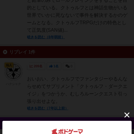
と鉛筆のみでロールプレイングをすることを目
的としている。クトゥルフとは神話生物がいる
世界でいかに死なないで事件を解決するかのゲ
ームとなる。クトゥルフTRPGだけの特色とし
て正気度(SAN値)...
続きを読む（8年弱前）
リプレイ 1件
仙人
209名
1名
0
おいおい、クトゥルフでファンタジーやるんな
ハクシャク
らせめてサプリメント「クトゥルフ・ダークエ
イジ」をつかうか、むしろルーンクエスト引っ
張り出せよな。
続きを読む（7年以上前）
戦略やコツ 0件