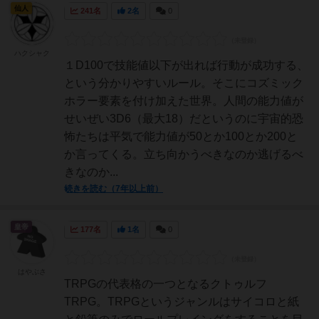
仙人
241名
2名
0
ハクシャク
１D100で技能値以下が出れば行動が成功する、
という分かりやすいルール。そこにコズミック
ホラー要素を付け加えた世界。人間の能力値が
せいぜい3D6（最大18）だというのに宇宙的恐
怖たちは平気で能力値が50とか100とか200と
か言ってくる。立ち向かうべきなのか逃げるべ
きなのか...
続きを読む（7年以上前）
皇帝
177名
1名
0
はやぶさ
TRPGの代表格の一つとなるクトゥルフ
TRPG。TRPGというジャンルはサイコロと紙