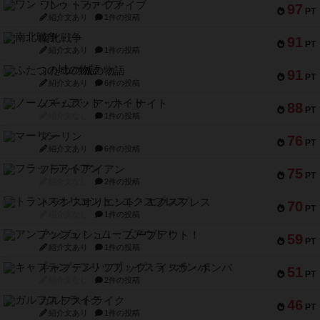
ワン・トゥ・ファイブ
97
PT
紹介文あり
1件の投稿
南北戦争
91
PT
紹介文あり
1件の投稿
ふたつの城の物語
91
PT
紹介文あり
6件の投稿
ノームズ・アット・ナイト
88
PT
紹介文なし
1件の投稿
マーリン
76
PT
紹介文あり
6件の投稿
フラットアイアン
75
PT
紹介文なし
2件の投稿
トランスオリエント・エクスプレス
70
PT
紹介文なし
1件の投稿
アンブッシュ！：ムーブアウト！
59
PT
紹介文あり
1件の投稿
キャプテン・フリップ：イスラ・ボンバ
51
PT
紹介文なし
2件の投稿
ガルフストライク
46
PT
紹介文あり
1件の投稿