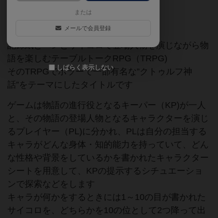
または
TRPG
クトゥルフ
メールで会員登録
記録紙とペンとサイコロで登場人物を演じながら物
語を楽しむテーブルトークRPG（TRPG)
しばらく表示しない
そのTRPGでホラーで一部有名な”クトゥルフ神
話”をテーマにしたタイトルです
ゲームは物語の進行役となるキーパー（KP)が一人
と、その物語の登場人物となるキャラクターを演じ
るプレイヤー（PL)に分かれ、PLは自分の担当する
キャラがどんな身体・知的能力を持っていて、どん
な性格や背景をしているかを書かれたキャラクター
シートを用意して、KPの提示するシチュエーショ
ンで探索などをします
キャラが何かをするときには1～10の目が書かれた
サイコロを、どちらかを10の位として2つ降って出