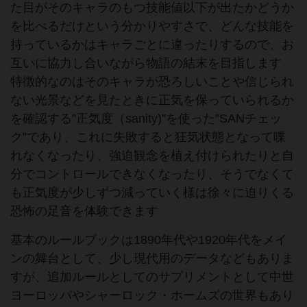
た目がそのキャラのもつ技能値以下が出たかどうか
を比べるだけという分かりやすさで、どんな技能を
持っているかはキャラごとに違ったりするので、お
互いに協力し合いながら物語の結末を目指します
特徴的なのはそのキャラが恐ろしいことや信じられ
ない光景などを見たときに正気を保っていられるか
を確認する”正気度（sanity)”を使った”SANチェッ
ク”であり、これに失敗すると狂気状態となって喋
れなくなったり、強迫観念を植え付けられたりと自
分でコントロールできなくなったり、そうでなくて
も正気度が少しずつ減っていく様は徐々に迫りくる
恐怖の足音を体験できます
基本のルールブックは1890年代や1920年代をメイ
ンの舞台として、少し現代用のデータなどもありま
すが、追加ルールとしてのサプリメントとして中世
ヨーロッパやシャーロック・ホームズの世界もあり