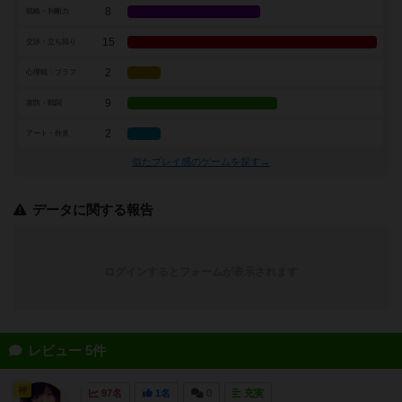
8
戦略・判断力
15
交渉・立ち回り
2
心理戦・ブラフ
9
攻防・戦闘
2
アート・外見
似たプレイ感のゲームを探す→
データに関する報告
ログインするとフォームが表示されます
レビュー 5件
神
97名
1名
0
充実