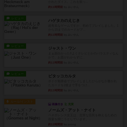
かれたダイス。これを振っ...
約11時間前
by みいやん
レビュー
ハゲタカのえじき
超有名なゲームですが、初めてプレイしました。1
から15までのカードがプ...
約11時間前
by みいやん
レビュー
ジャスト・ワン
まぁ面白かった‼️よくテレビとかのバラエティなん
かで、お題がわからずに...
約11時間前
by みいやん
レビュー
ピタッコカルタ
ボドゲ相席会でプレイしましたひらがなが書かれ
たカードを2枚まで手をつけ...
約11時間前
by みいやん
ルール/インスト
画像付き
充実
ノームズ・アット・ナイト
ベネボレンス女王は、忠実な臣民を称えるための
祝宴を開こうとしています。...
約12時間前
by jurong