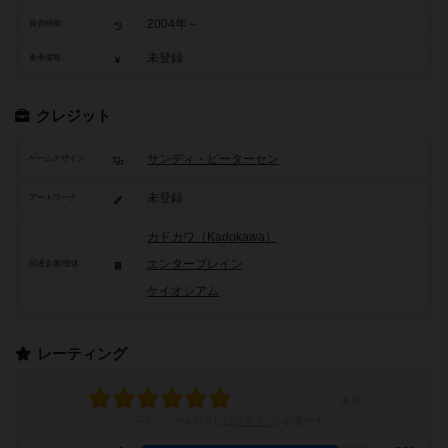
2004年～
発売時期
未登録
参考価格
クレジット
サンディ・ピーターセン
ゲームデザイン
未登録
アートワーク
カドカワ（Kadokawa）
エンターブレイン
関連企業/団体
ケイオシアム
レーティング
レーティングを行うには
ログイン
が必要です