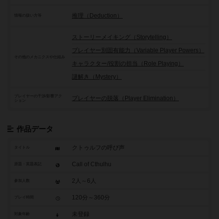
推理（Deduction）
情報の扱い方等
ストーリーメイキング（Storytelling）
プレイヤー別固有能力（Variable Player Powers）
その他のメカニクスや仕組み
キャラクター/役割の担当（Role Playing）
謎解き（Mystery）
プレイヤーの干渉/影響アク
プレイヤーの脱落（Player Elimination）
ション
作品データ
クトゥルフの呼び声
タイトル
Call of Cthulhu
原題・英題表記
2人～6人
参加人数
120分～360分
プレイ時間
未登録
対象年齢