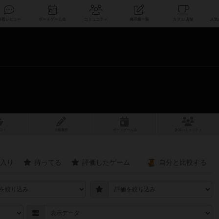
索
新着レビュー
ボードゲーム会
コミュニティ
掲示板一覧
スト
投稿履歴
ボ
ー
ドゲ
ーム
会
参加
コミュニティ
入り
持ってる
評価したゲーム
自分と
比較する