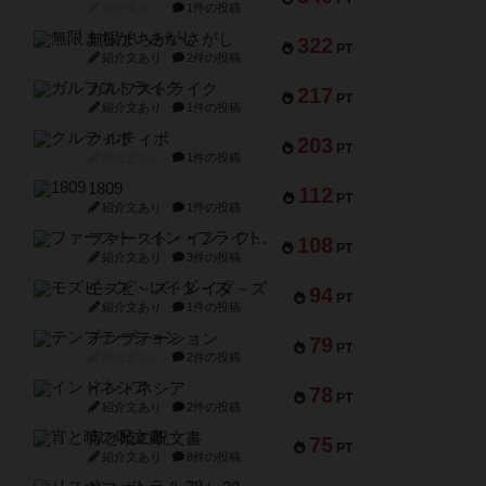
紹介文なし
1件の投稿
無限まちがいさがし
322
PT
紹介文あり
2件の投稿
ガルフストライク
217
PT
紹介文あり
1件の投稿
クルティボ
203
PT
紹介文なし
1件の投稿
1809
112
PT
紹介文あり
1件の投稿
ファースト・イン・フライト
108
PT
紹介文あり
3件の投稿
モズビ－ズ・レイダ－ズ
94
PT
紹介文あり
1件の投稿
テンプテーション
79
PT
紹介文なし
2件の投稿
インドネシア
78
PT
紹介文あり
2件の投稿
宵と暁の呪文書
75
PT
紹介文あり
8件の投稿