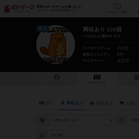
世界のボードゲームを楽しもう！
ボードゲーム専門の総合情報サイト
データベース
検
国王
興味あり 126個
いちけん@遊viva さん
252個
マイボードゲーム
0件
参加コミュニティ
未設定
ウェブページ
トップ
マイボードゲーム
マイリ
全て
興味あり
経験あり
お気に