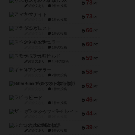
リスボン・トラム 28
73
PT
紹介文あり
9件の投稿
アマナイト
73
PT
紹介文なし
1件の投稿
ブラヴェスト
66
PT
紹介文なし
1件の投稿
スペクタキュラー
60
PT
紹介文なし
1件の投稿
スモールワールド
59
PT
紹介文あり
13件の投稿
ギャンブラー
58
PT
紹介文なし
2件の投稿
Bitter End ブタペスト救出作戦
52
PT
紹介文なし
1件の投稿
ラピード
46
PT
紹介文なし
1件の投稿
ザ・フラッフィー・ライト
44
PT
紹介文なし
0件の投稿
ふたつの城の物語
39
PT
紹介文あり
6件の投稿