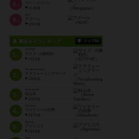
8
ウイングスパン
位
2149名
Azul
9
アズール
位
1903名
興味ありランキング
トップ50
SCYTHE
1
サイズ -大鎌戦役-
位
2415名
Terraforming Mars
2
テラフォーミングマーズ
位
2394名
Stone Garden
3
枯山水
位
2281名
Viticulture
4
ワイナリーの四季
位
2272名
Agricola
5
アグリコラ
位
2119名
Azul