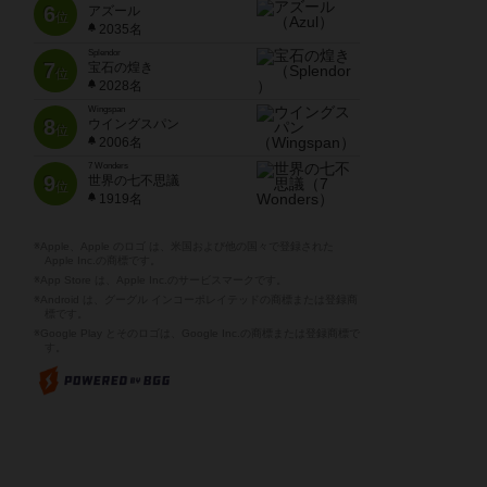
6
アズール
位
2035名
Splendor
7
宝石の煌き
位
2028名
Wingspan
8
ウイングスパン
位
2006名
7 Wonders
9
世界の七不思議
位
1919名
※Apple、Apple のロゴ は、米国および他の国々で登録された
Apple Inc.の商標です。
※App Store は、Apple Inc.のサービスマークです。
※Android は、グーグル インコーポレイテッドの商標または登録商
標です。
※Google Play とそのロゴは、Google Inc.の商標または登録商標で
す。