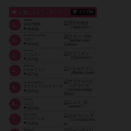
お気に入りランキング
トップ50
Splendor
1
宝石の煌き
位
4040名
Die Siedler von Catan
2
カタン
位
3616名
Dominion
3
ドミニオン
位
2528名
Battle Line
4
バトルライン
位
2377名
Terraforming Mars
5
テラフォーミングマーズ
位
2370名
6 nimmt!
6
ニムト
位
2201名
Carcassonne
7
カルカソンヌ
位
2190名
Wingspan