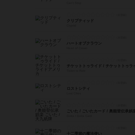
Can't Stop
クリプティッド
Cryptid
ハートオブクラウン
Heart of Crown
チケットトゥライド / チケットトゥラ
Ticket to Ride
ロストシティ
Lost Cities
ごいた / ごいたカード / 奥能登伝承娯楽
Goita / Goita Card
十二季節の魔法使い