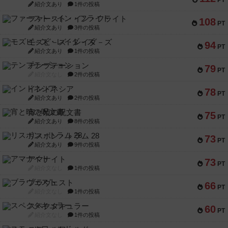
PT
紹介文あり
1件の投稿
ファースト・イン・フライト
108
PT
紹介文あり
3件の投稿
モズビ－ズ・レイダ－ズ
94
PT
紹介文あり
1件の投稿
テンプテーション
79
PT
紹介文なし
2件の投稿
インドネシア
78
PT
紹介文あり
2件の投稿
宵と暁の呪文書
75
PT
紹介文あり
8件の投稿
リスボン・トラム 28
73
PT
紹介文あり
9件の投稿
アマナイト
73
PT
紹介文なし
1件の投稿
ブラヴェスト
66
PT
紹介文なし
1件の投稿
スペクタキュラー
60
PT
紹介文なし
1件の投稿