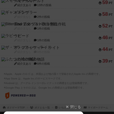
スモールワールド
59
PT
紹介文あり
13件の投稿
ギャンブラー
58
PT
紹介文なし
2件の投稿
Bitter End ブタペスト救出作戦
52
PT
紹介文なし
1件の投稿
ラピード
46
PT
紹介文なし
1件の投稿
ザ・フラッフィー・ライト
44
PT
紹介文なし
0件の投稿
ふたつの城の物語
39
PT
紹介文あり
6件の投稿
※Apple、Apple のロゴ は、米国および他の国々で登録されたApple Inc.の商標です。
※App Store は、Apple Inc.のサービスマークです。
※Android は、グーグル インコーポレイテッドの商標または登録商標です。
※Google Play とそのロゴは、Google Inc.の商標または登録商標です。
閉じる
ボドゲーマTOP
ボドとも一覧
いちけん@遊viva
マイボードゲーム