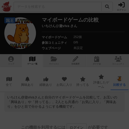
ログイン
マイボードゲームの比較
国王
いちけん@遊viva さん
252個
マイボードゲーム
0件
参加コミュニティ
未設定
ウェブページ
トップ
ゲーム一覧
マイリスト
投稿履歴
ボ
ドゲ
会
コミュニティ
評価したゲ
全て
興味あり
経験あり
お気に入り
持ってる
比較する
ーム
いちけん@遊vivaさんと自分のマイボードゲームを比較して、お互いの
「興味あり」や「持ってる」、2人とも共通の「お気に入り」「興味あ
り」をひと目で分かるようにする機能です。
この機能を利用するには
が必要です
ログイン