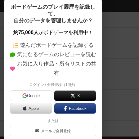
ボドゲーマTOP
ボードゲームのプレイ履歴を記録し
て、
ボードゲームを検索する
自分のデータを管理しませんか？
約75,000人
がボドゲーマを利用中！
ボードゲームの新着レビュー
遊んだボードゲームを記録する
ボードゲーム会情報
気になるゲームのレビューを読む
お気に入り作品・所有リストの共
メカニクス特集
有
掲示板・トピックス
ログイン / 会員登録（10秒）
Google
X
ボドとも・会員一覧
Apple
Facebook
ボードゲーム業界コラム
または
ボドゲーマご利用案内
メールで会員登録