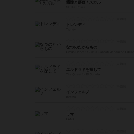
髑髏と薔薇 / スカル
Skull & Roses
トレンディ
Trendy
なつのたからもの
Circus Flohcati / Zirkus Flohcati: Japanese Editio
エルドラドを探して
The Quest for El Dorado
インフェルノ
Inferno
ラマ
LAMA