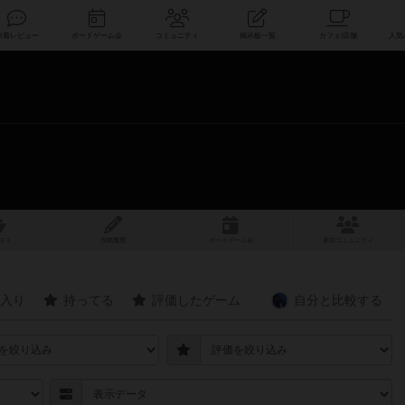
索
新着レビュー
ボードゲーム会
コミュニティ
掲示板一覧
スト
投稿履歴
ボ
ー
ドゲ
ーム
会
参加
コミュニティ
入り
持ってる
評価したゲーム
自分と
比較する