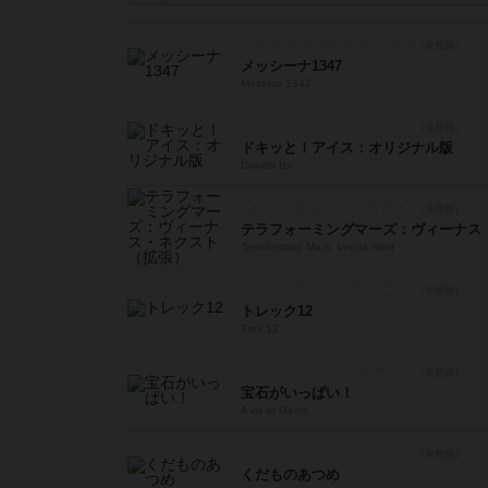
メッシーナ1347
Messina 1347
ドキッと！アイス：オリジナル版
Dokitto Ice
テラフォーミングマーズ：ヴィーナス
Terraforming Mars: Venus Next
トレック12
Trek 12
宝石がいっぱい！
A lot of Gems
くだものあつめ