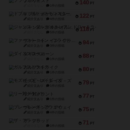
ブラヴェスト
140
PT
紹介文なし
1件の投稿
ドブル：ポケットモンスター
122
PT
紹介文あり
4件の投稿
ジャンヌ・ダルク-オルレアン ドロー＆ライト
118
PT
紹介文なし
5件の投稿
ファースト・イン・フライト
94
PT
紹介文あり
3件の投稿
ダイススローン
88
PT
紹介文なし
1件の投稿
ガルフストライク
80
PT
紹介文あり
1件の投稿
モズビ－ズ・レイダ－ズ
79
PT
紹介文あり
1件の投稿
リー対グラント
77
PT
紹介文あり
1件の投稿
ブレーキング・アウェイ
75
PT
紹介文あり
4件の投稿
ザ・フラッド
71
PT
紹介文なし
1件の投稿