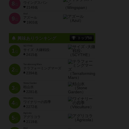
8
ウイングスパン
位
2149名
Azul
9
アズール
位
1903名
興味ありランキング
トップ50
SCYTHE
1
サイズ -大鎌戦役-
位
2415名
Terraforming Mars
2
テラフォーミングマーズ
位
2394名
Stone Garden
3
枯山水
位
2281名
Viticulture
4
ワイナリーの四季
位
2272名
Agricola
5
アグリコラ
位
2119名
Azul