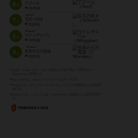
6
アズール
位
2035名
Splendor
7
宝石の煌き
位
2028名
Wingspan
8
ウイングスパン
位
2006名
7 Wonders
9
世界の七不思議
位
1919名
※Apple、Apple のロゴ は、米国および他の国々で登録された
Apple Inc.の商標です。
※App Store は、Apple Inc.のサービスマークです。
※Android は、グーグル インコーポレイテッドの商標または登録商
標です。
※Google Play とそのロゴは、Google Inc.の商標または登録商標で
す。