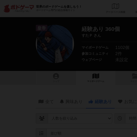
世界のボードゲームを楽しもう！
ボードゲーム専門の総合情報サイト
データベース
検
皇帝
経験あり 360個
すたＰ さん
1102個
マイボードゲーム
2件
参加コミュニティ
未設定
ウェブページ
トップ
マイボードゲーム
マイリ
全て
興味あり
経験あり
お気に