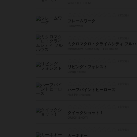
WIND THE FILM!
フレームワーク
Framework
ミクロマクロ：クライムシティ フルハ
MicroMacro: Crime City – Full House
リビング・フォレスト
Living Forest
ハーフパイントヒーローズ
Half-Pint Heroes
クイックショット！
QUICK SHOT!
カーネギー