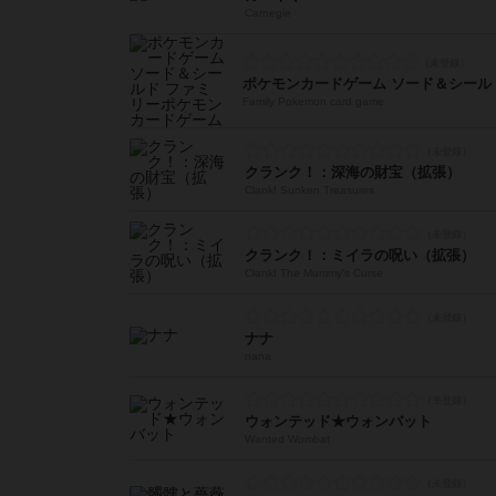
Carnegie
Family Pokemon card game
クランク！：深海の財宝（拡張）
Clank! Sunken Treasures
クランク！：ミイラの呪い（拡張）
Clank! The Mummy's Curse
ナナ
nana
ウォンテッド★ウォンバット
Wanted Wombat