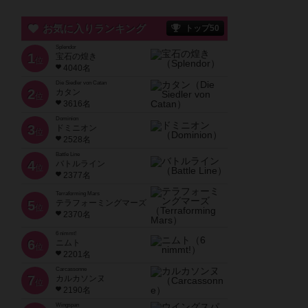
お気に入りランキング
トップ50
Splendor
1
宝石の煌き
位
4040名
Die Siedler von Catan
2
カタン
位
3616名
Dominion
3
ドミニオン
位
2528名
Battle Line
4
バトルライン
位
2377名
Terraforming Mars
5
テラフォーミングマーズ
位
2370名
6 nimmt!
6
ニムト
位
2201名
Carcassonne
7
カルカソンヌ
位
2190名
Wingspan