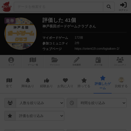
ログイン
評価した 41個
皇帝
神戸長田ボードゲームクラブ さん
172個
マイボードゲーム
2件
参加コミュニティ
https://orient19.com/bgtaiken-2/
ウェブページ
トップ
ゲーム一覧
マイリスト
投稿履歴
ボ
ドゲ
会
コミュニティ
評価したゲ
全て
興味あり
経験あり
お気に入り
持ってる
比較する
ーム