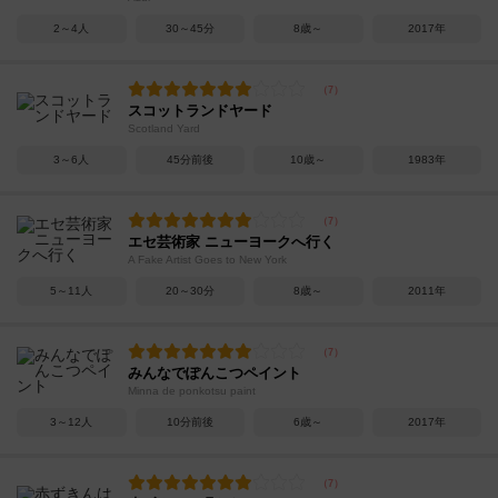
2～4人
30～45分
8歳～
2017年
スコットランドヤード
Scotland Yard
3～6人
45分前後
10歳～
1983年
エセ芸術家 ニューヨークへ行く
A Fake Artist Goes to New York
5～11人
20～30分
8歳～
2011年
みんなでぽんこつペイント
Minna de ponkotsu paint
3～12人
10分前後
6歳～
2017年