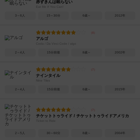
赤ずきんは眠らない
Eat Me If You Can!
3～6人
15～30分
6歳～
2012年
アルゴ
Coda / Da Vinci Code / algo
2～4人
15分前後
8歳～
2002年
ナインタイル
Nine Tiles
2～4人
15分前後
6歳～
2015年
チケットトゥライド / チケットトゥライドアメリカ
Ticket to Ride
2～5人
30～60分
8歳～
2004年