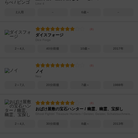
Line 4
2人用
－
6歳～
－
ダイスフォージ
Dice Forge
2～4人
40分前後
10歳～
2017年
ノイ
Neu
2～7人
20分前後
7歳～
1988年
おばけ屋敷の宝石ハンター / 幽霊、幽霊、宝探し
Ghost Fightin' Treasure Hunters / Geister, Geister, Schatzsuchmeister!
2～4人
30分前後
8歳～
2013年