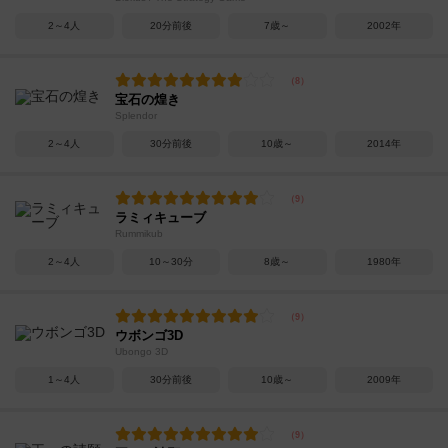
2～4人
20分前後
7歳～
2002年
宝石の煌き
Splendor
2～4人
30分前後
10歳～
2014年
ラミィキューブ
Rummikub
2～4人
10～30分
8歳～
1980年
ウボンゴ3D
Ubongo 3D
1～4人
30分前後
10歳～
2009年