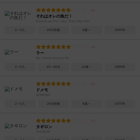
それはオレの魚だ！
Packeis am Pol / Hey, That's My Fish!
2～4人
20分前後
8歳～
2005年
ラー
Ra / Reiner Knizia's Ra
2～5人
45～60分
12歳～
1999年
ドメモ
DOMEMO
2～5人
20分前後
8歳～
1975年
タギロン
TAGIRON