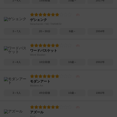
2～4人
15分前後
10歳～
2017年
ゲシェンク
Geschenkt / NO THANKS!
3～7人
20～30分
8歳～
2004年
ワードバスケット
Word Basket
2～8人
10分前後
10歳～
2002年
モダンアート
Modern Art
3～5人
45分前後
10歳～
1992年
アズール
Azul