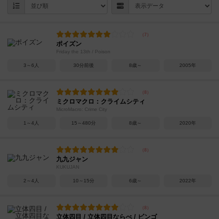
ポイズン
Friday the 13th / Poison
3～6人
30分前後
8歳～
2005年
ミクロマクロ：クライムシティ
MicroMacro: Crime City
1～4人
15～480分
8歳～
2020年
九九ジャン
KUKUJAN
2～4人
10～15分
6歳～
2022年
立体四目 / 立体四目ならべ / ビンゴ