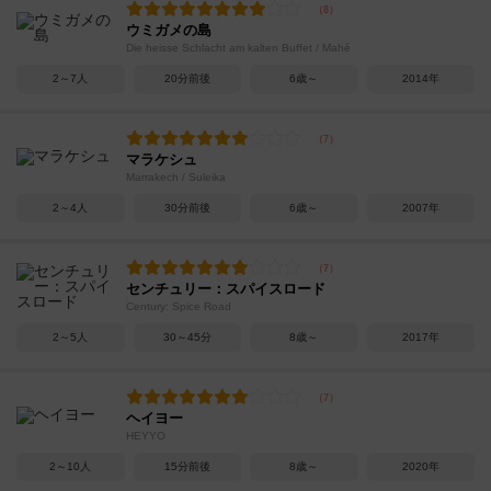
ウミガメの島
Die heisse Schlacht am kalten Buffet / Mahé
2～7人
20分前後
6歳～
2014年
マラケシュ
Marrakech / Suleika
2～4人
30分前後
6歳～
2007年
センチュリー：スパイスロード
Century: Spice Road
2～5人
30～45分
8歳～
2017年
ヘイヨー
HEYYO
2～10人
15分前後
8歳～
2020年