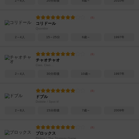
2～8人
20分前後
8歳～
2010年
コリドール
Quoridor
2～4人
15～25分
6歳～
1997年
チャオチャオ
Ciao, Ciao…
2～4人
30分前後
10歳～
1997年
ドブル
Dobble / Spot it!
2～8人
15分前後
7歳～
2009年
ブロックス
Blokus / The Strategy Game