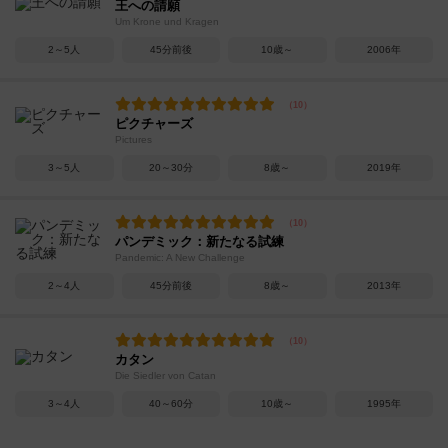
王への請願
Um Krone und Kragen
2～5人
45分前後
10歳～
2006年
ピクチャーズ
Pictures
3～5人
20～30分
8歳～
2019年
パンデミック：新たなる試練
Pandemic: A New Challenge
2～4人
45分前後
8歳～
2013年
カタン
Die Siedler von Catan
3～4人
40～60分
10歳～
1995年