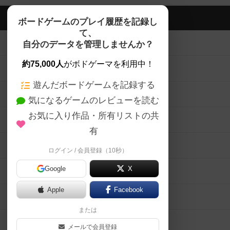
ボードゲームを検索する
自分のデータを管理しませんか？
約75,000人
がボドゲーマを利用中！
ボードゲームの新着レビュー
遊んだボードゲームを記録する
ボードゲーム会情報
気になるゲームのレビューを読む
お気に入り作品・所有リストの共
メカニクス特集
有
掲示板・トピックス
ログイン / 会員登録（10秒）
Google
X
ボドとも・会員一覧
Apple
Facebook
ボードゲーム業界コラム
または
ボドゲーマご利用案内
メールで会員登録
ボードゲーム通販