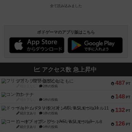
ボドゲーマのアプリ版はこちら
アクセス数 急上昇中
フリップ７：復讐心とともに
487
PT
紹介文なし
2件の投稿
コンテナ
148
PT
紹介文なし
1件の投稿
ドゥームド・バタリオンズ：ASLモジュール11
132
PT
紹介文あり
1件の投稿
コード・オブ・ブシドー：ASLモジュール8
126
PT
紹介文あり
1件の投稿
宝石の煌き：デュエル 偽造者
117
PT
紹介文なし
1件の投稿
クランク! ：冒険者たち（拡張）
101
PT