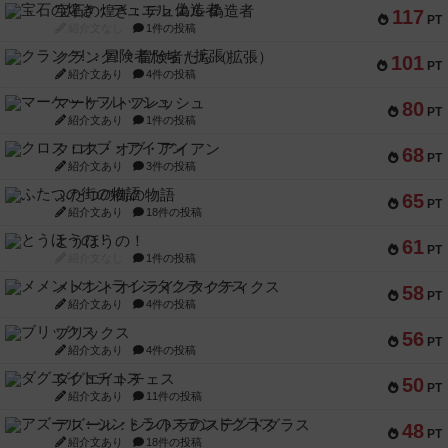
紹介文あり
4件の投稿
マーケットフレッシュ
80
PT
紹介文あり
1件の投稿
クロス・オブ・アイアン
68
PT
紹介文あり
3件の投稿
ふたつの街の物語
65
PT
紹介文あり
18件の投稿
とうほうの！
61
PT
紹介文なし
1件の投稿
メメントオンラインタクティクス
58
PT
紹介文あり
4件の投稿
ブリックス
56
PT
紹介文あり
4件の投稿
ダグエイトチェス
50
PT
紹介文あり
11件の投稿
アズール：シントラのステンドグラス
48
PT
紹介文あり
18件の投稿
ロシアン・キャンペーン：第5版デラックス
46
PT
紹介文あり
0件の投稿
マスクメン