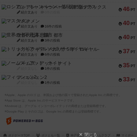
40
PT
紹介文あり
16件の投稿
世界の七不思議：都市
40
PT
紹介文あり
3件の投稿
トリックギア - ペルソナ5 ザ・ロイヤル-
37
PT
紹介文あり
6件の投稿
ノームズ・アット・ナイト
35
PT
紹介文なし
1件の投稿
フィッシェン2
33
PT
紹介文なし
1件の投稿
※Apple、Apple のロゴ は、米国および他の国々で登録されたApple Inc.の商標です。
※App Store は、Apple Inc.のサービスマークです。
※Android は、グーグル インコーポレイテッドの商標または登録商標です。
※Google Play とそのロゴは、Google Inc.の商標または登録商標です。
閉じる
ボドゲーマTOP
ボドとも一覧
神戸長田ボードゲームクラブ
マイボード
ボドゲーマTOP
ボードゲームのプレイ履歴を記録し
て、