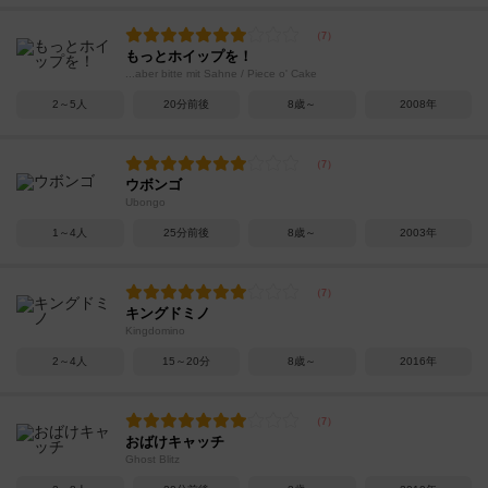
もっとホイップを！
...aber bitte mit Sahne / Piece o' Cake
2～5人
20分前後
8歳～
2008年
ウボンゴ
Ubongo
1～4人
25分前後
8歳～
2003年
キングドミノ
Kingdomino
2～4人
15～20分
8歳～
2016年
おばけキャッチ
Ghost Blitz