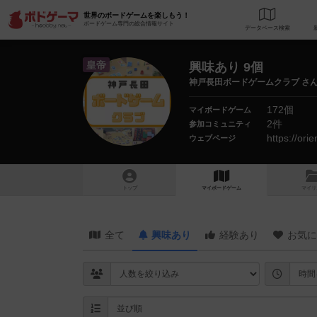
世界のボードゲームを楽しもう！
ボードゲーム専門の総合情報サイト
データベース
検
皇帝
興味あり 9個
神戸長田ボードゲームクラブ さ
172個
マイボードゲーム
2件
参加コミュニティ
https://ori
ウェブページ
トップ
マイボードゲーム
マイリ
全て
興味あり
経験あり
お気に