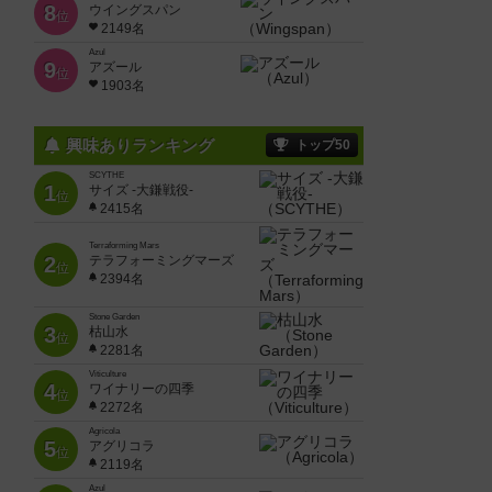
8
ウイングスパン
位
2149名
Azul
9
アズール
位
1903名
興味ありランキング
トップ50
SCYTHE
1
サイズ -大鎌戦役-
位
2415名
Terraforming Mars
2
テラフォーミングマーズ
位
2394名
Stone Garden
3
枯山水
位
2281名
Viticulture
4
ワイナリーの四季
位
2272名
Agricola
5
アグリコラ
位
2119名
Azul