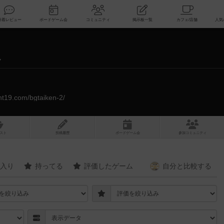
索
新着レビュー
ボードゲーム会
コミュニティ
掲示板一覧
ん
ent19.com/bgtaiken-2/
スト
投稿履歴
ボ
ー
ドゲ
ーム
会
参加
コミュニティ
入り
持ってる
評価したゲーム
自分と
比較する