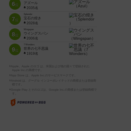
6
アズール
位
2035名
Splendor
7
宝石の煌き
位
2028名
Wingspan
8
ウイングスパン
位
2006名
7 Wonders
9
世界の七不思議
位
1919名
※Apple、Apple のロゴ は、米国および他の国々で登録された
Apple Inc.の商標です。
※App Store は、Apple Inc.のサービスマークです。
※Android は、グーグル インコーポレイテッドの商標または登録商
標です。
※Google Play とそのロゴは、Google Inc.の商標または登録商標で
す。