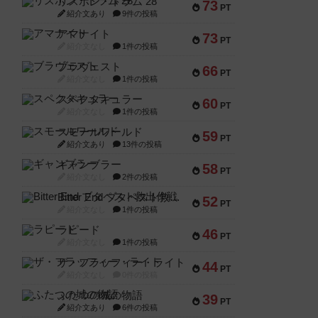
リスボン・トラム 28
73
PT
紹介文あり
9件の投稿
アマナイト
73
PT
紹介文なし
1件の投稿
ブラヴェスト
66
PT
紹介文なし
1件の投稿
スペクタキュラー
60
PT
紹介文なし
1件の投稿
スモールワールド
59
PT
紹介文あり
13件の投稿
ギャンブラー
58
PT
紹介文なし
2件の投稿
Bitter End ブタペスト救出作戦
52
PT
紹介文なし
1件の投稿
ラピード
46
PT
紹介文なし
1件の投稿
ザ・フラッフィー・ライト
44
PT
紹介文なし
0件の投稿
ふたつの城の物語
39
PT
紹介文あり
6件の投稿