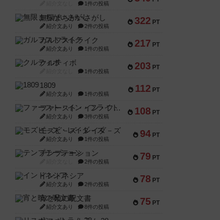
紹介文なし
1件の投稿
無限まちがいさがし
322
PT
紹介文あり
2件の投稿
ガルフストライク
217
PT
紹介文あり
1件の投稿
クルティボ
203
PT
紹介文なし
1件の投稿
1809
112
PT
紹介文あり
1件の投稿
ファースト・イン・フライト
108
PT
紹介文あり
3件の投稿
モズビ－ズ・レイダ－ズ
94
PT
紹介文あり
1件の投稿
テンプテーション
79
PT
紹介文なし
2件の投稿
インドネシア
78
PT
紹介文あり
2件の投稿
宵と暁の呪文書
75
PT
紹介文あり
8件の投稿