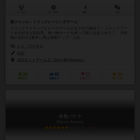
1～5人
15～30分
8歳～
2件
新ジャンル：トリックレーシングゲーム
トリックテイキングとレースゲームがまさかの融合？！ ジャンクフー
ドが大好きな競走馬。食べ物カードを使って彼らを走らせろ！ 大好
物の合計が1番多い馬は着順アップ！上位...
トイ・ワイヤス
のの
ゼロビットゲームズ（Zero Bit Games）
36
40
17
34
興味あり
経験あり
お気に入り
持ってる
水色バナナ
Mizuiro Banana
6.0