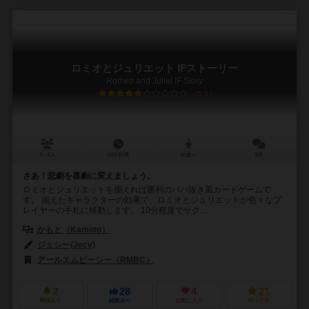
ロミオとジュリエット IFストーリー
Romeo and Juliet IF Story
5.9
3～6人
10分前後
10歳～
0件
さあ！悲劇を喜劇に変えましょう。
ロミオとジュリエットを揃えれば勝利のババ抜き風カードゲームで
す。 揃えたキャラクターの効果で、ロミオとジュリエットが色々なプ
レイヤーの手札に移動します。 10分程度でサク...
かもと（Kamoto）
ジェシー(Jecy)
アールエムビーシー（RMBC）
2
28
4
21
興味あり
経験あり
お気に入り
持ってる