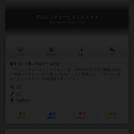
アジニッチェーとイシャトゥ＋
Ajiniche to Ishato Plus
1～3人
20分前後
10歳～
0件
嘘をついて良いのはゲームだけ
『アジニッチェーとイシャトゥ＋』は、2026年1月17日に開催された
「沖縄ボドゲじょーとー市（いちち）」にて発表した、『アジニッチ
ェーとイシャトゥ』の拡張版です。 メイ...
Y.T
Y.T
YunPro
2
0
0
0
興味あり
経験あり
お気に入り
持ってる