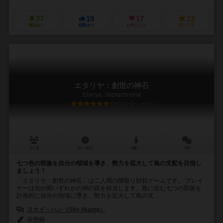
27
19
17
23
興味あり
経験あり
お気に入り
持ってる
エタリヤ：創世の神石
Etariya: Septachroma
6.1
2人用
10～20分
8歳～
3件
七つ色の部族を自分の領域を導き、勢力を拡大して島の支配を目指し
ましょう！
「エタリヤ：創世の神石」は二人用の陣取り対戦ゲームです。 プレイ
ヤーは光か闇いずれかの神の役を担当します。島に住む七つの部族を
計画的に自分の領域に導き、勢力を拡大して島の支...
スカイ・ハン（Sky Huang）
未登録