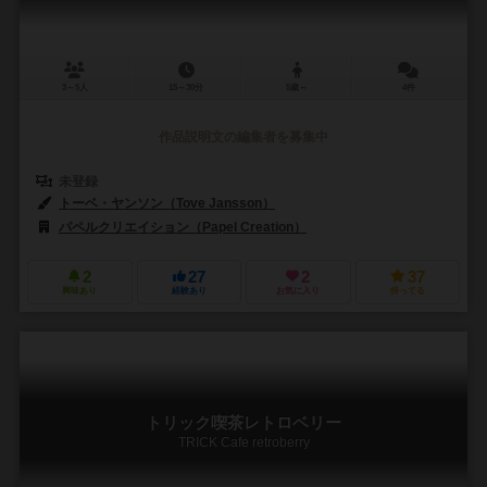
3～5人
15～30分
5歳～
4件
作品説明文の編集者を募集中
未登録
トーベ・ヤンソン（Tove Jansson）
パペルクリエイション（Papel Creation）
2
27
2
37
興味あり
経験あり
お気に入り
持ってる
トリック喫茶レトロベリー
TRICK Cafe retroberry