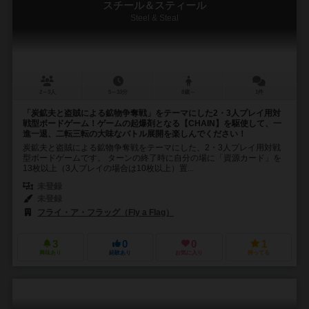
スチール＆スティール
Steel & Steal
2～3人
5～10分
8歳～
1件
「炭鉱夫と盗賊による鉱物争奪戦」をテーマにした2・3人プレイ用対
戦型ボードゲーム！ゲームの起爆剤となる【CHAIN】を駆使して、一
進一退、二転三転の大味なバトル展開を楽しんでください！
炭鉱夫と盗賊による鉱物争奪戦をテーマにした、2・3人プレイ用対戦
型ボードゲームです。 ターンの終了時に自分の場に「資源カード」を
13枚以上（3人プレイの場合は10枚以上）置...
未登録
未登録
フライ・ア・フラッグ（Fly a Flag）
3
0
0
1
興味あり
経験あり
お気に入り
持ってる