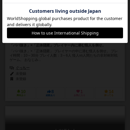
PHANTOM in the RAIN
3～6人
10～30分
10歳～
3件
「ババ抜き」×「正体隠匿」プレイヤー内に潜む怪人を倒せ。
「ババ抜き」×「正体隠匿」 プレイヤーの中に潜む怪人を倒せ。 プレ
イ時間：10～30分 プレイ人数：3～6人 怪人vs人間たちの非対称対戦
ゲーム。 おなじみ...
ぐっちー
未登録
未登録
10
8
1
14
興味あり
経験あり
お気に入り
持ってる