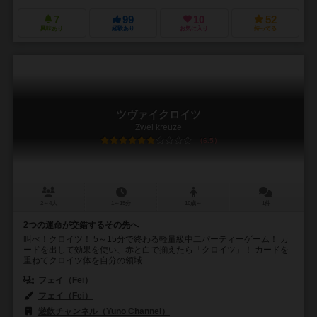
7
99
10
52
興味あり
経験あり
お気に入り
持ってる
ツヴァイクロイツ
Zwei kreuze
6.5
2～4人
1～15分
10歳～
1件
2つの運命が交錯するその先へ
叫べ！クロイツ！ 5～15分で終わる軽量級中二パーティーゲーム！ カ
ードを出して効果を使い、赤と白で揃えたら「クロイツ」！ カードを
重ねてクロイツ体を自分の領域...
フェイ（Fei）
フェイ（Fei）
遊飲チャンネル（Yuno Channel）