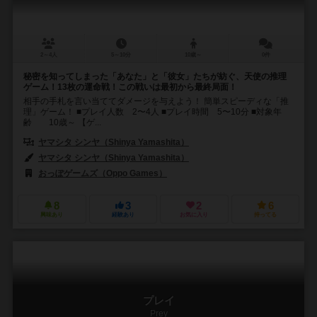
2～4人
5～10分
10歳～
0件
秘密を知ってしまった「あなた」と「彼女」たちが紡ぐ、天使の推理
ゲーム！13枚の運命戦！この戦いは最初から最終局面！
相手の手札を言い当ててダメージを与えよう！ 簡単スピーディな「推
理」ゲーム！ ■プレイ人数 2〜4人 ■プレイ時間 5〜10分 ■対象年
齢 10歳～ 【ゲ...
ヤマシタ シンヤ（Shinya Yamashita）
ヤマシタ シンヤ（Shinya Yamashita）
おっぽゲームズ（Oppo Games）
8
3
2
6
興味あり
経験あり
お気に入り
持ってる
プレイ
Prey