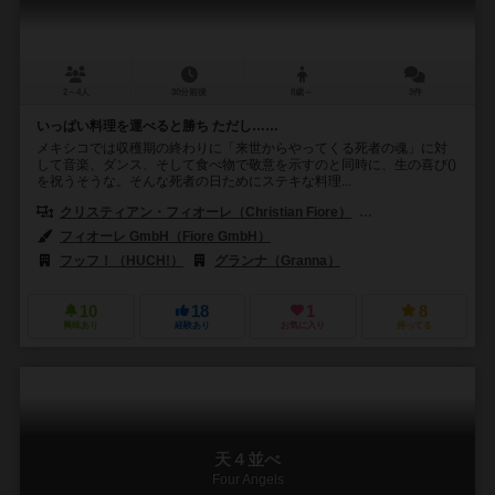
2～4人
30分前後
8歳～
3件
いっぱい料理を運べると勝ち ただし……
メキシコでは収穫期の終わりに「来世からやってくる死者の魂」に対
して音楽、ダンス、そして食べ物で敬意を示すのと同時に、生の喜び()
を祝うそうな。そんな死者の日ためにステキな料理...
クリスティアン・フィオーレ（Christian Fiore）
クヌト・ハッペル（Kn
フィオーレ GmbH（Fiore GmbH）
フッフ！（HUCH!）
グランナ（Granna）
10
18
1
8
興味あり
経験あり
お気に入り
持ってる
天４並べ
Four Angels