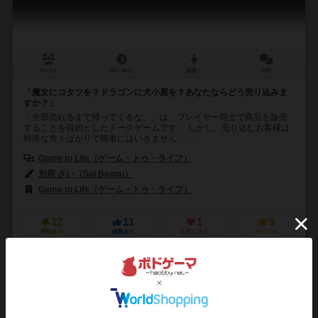
3～6人
30～60分
10歳～
0件
「魔女にコタツを？ドラゴンに犬小屋を？あなたならどう売り込みま
すか？」
「全部売れるまで帰ってくるな。」は、プレイヤー同士で商品を販売
することを目的としたトークゲームです。 しかし、売り込むお客様は
特殊な方々ばかりで簡単にはいきません。 ...
Game to Life（ゲーム・トゥ・ライフ）
別府 さい（Sai Beppu）
Game to Life（ゲーム・トゥ・ライフ）
12
11
1
9
興味あり
経験あり
お気に入り
持ってる
怪人は雨に潜む