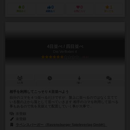
0
0
0
1
興味あり
経験あり
お気に入り
持ってる
4目並べ / 四目並べ
Die Verflixten 4
6.0
2人用
－
7歳～
1件
相手を利用してこっそり４目並べよう
自分のコマを４つ並べるだけですが、盤上に並べるのではなく立てて
いる盤の上から落として並べていきます 相手のコマを利用して並べる
事もあるので先を見据えて配置していく事が大事で...
未登録
未登録
ラベンスバーガー（Ravensburger Spieleverlag GmbH）