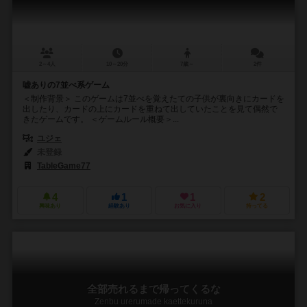
2～4人
10～20分
7歳～
2件
嘘ありの7並べ系ゲーム
＜制作背景＞ このゲームは7並べを覚えたての子供が裏向きにカードを
出したり、カードの上にカードを重ねて出していたことを見て偶然で
きたゲームです。 ＜ゲームルール概要＞...
ユジェ
未登録
TableGame77
4
1
1
2
興味あり
経験あり
お気に入り
持ってる
全部売れるまで帰ってくるな
Zenbu urerumade kaettekuruna