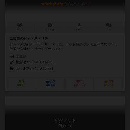
6.1
3～4人
20～30分
10歳～
1件
二部制のビッド系トリテ
ビッド系の始祖「ウィザード」に、ビッド数のランダム性で味付けし
た遊びやすいトリテのゲームです。
未登録
別府 さい（Sai Beppu）
オールプレイ（Allplay）
7
42
2
31
興味あり
経験あり
お気に入り
持ってる
ピグメント
Pigment