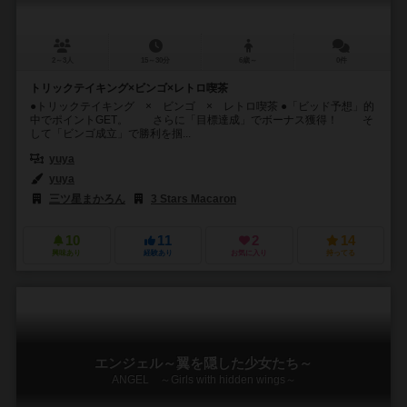
2～3人
15～30分
6歳～
0件
トリックテイキング×ビンゴ×レトロ喫茶
●トリックテイキング × ビンゴ × レトロ喫茶 ●「ビッド予想」的
中でポイントGET。 さらに「目標達成」でボーナス獲得！ そ
して「ビンゴ成立」で勝利を掴...
yuya
yuya
三ツ星まかろん
3 Stars Macaron
10
11
2
14
興味あり
経験あり
お気に入り
持ってる
エンジェル～翼を隠した少女たち～
ANGEL ～Girls with hidden wings～