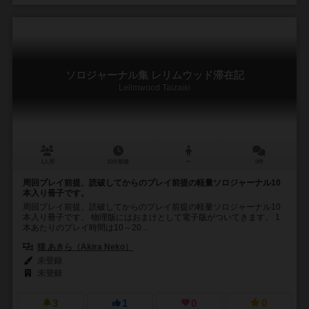
ソロジャーナル集 レリムウッド滞在記
Lelimwood Taizaiki
1人用
10分前後
ー
0件
周回プレイ前提、読破してからのプレイ前提の軽量ソロジャーナル10
本入り冊子です。
周回プレイ前提、読破してからのプレイ前提の軽量ソロジャーナル10
本入り冊子です。 物理版にはおまけとして電子版がついてきます。 1
本あたりのプレイ時間は10～20...
猫 あきら（Akira Neko）
未登録
未登録
3
1
0
0