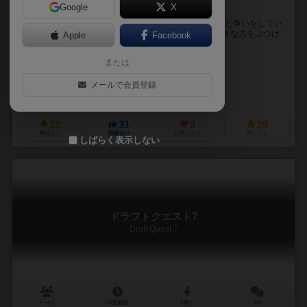
Google
X
人間vs火星人 星命を賭けた軽量級戦略型心理戦
【ストーリー】 時は3000年人間は火星人と星命を賭けた争いをしてい
た。生き残る惑星は地球か。それとも火星か。 より大きな力をぶつけ
Apple
Facebook
た星が勝利する。目指すはより早く5...
または
イチ（Ichi）
カモメ（Kamome）
メールで会員登録
フルハウス（FullHouse）
22
31
9
20
興味あり
経験あり
お気に入り
持ってる
しばらく表示しない
ドラフトクエスト7
Draft Quest 7
1～4人
15分前後
6歳～
4件