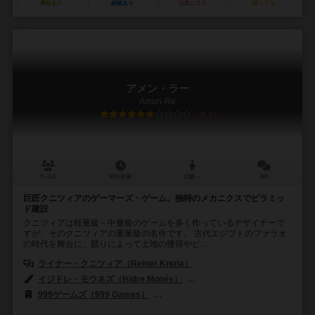
興味あり
経験あり
お気に入り
持ってる
アメン・ラー
Amun-Re
6.5
3～5人
90分前後
12歳～
8件
巨匠クニツィアのゲーマーズ・ゲーム。独特のメカニクスでピラミッ
ド建設
クニツィアは軽量級～中量級のゲームを多く作っているデザイナーで
すが、そのクニツィアの重量級の名作です。 古代エジプトのファラオ
の時代を舞台に、競りによって土地の獲得やピ...
ライナー・クニツィア（Reiner Knizia）
イジドレ・モウネズ（Isidre Monés）
フランツ・フォーヴィンケル（Fra
999ゲームズ（999 Games）
ディーブイ・ジョーキ（dV Giochi）