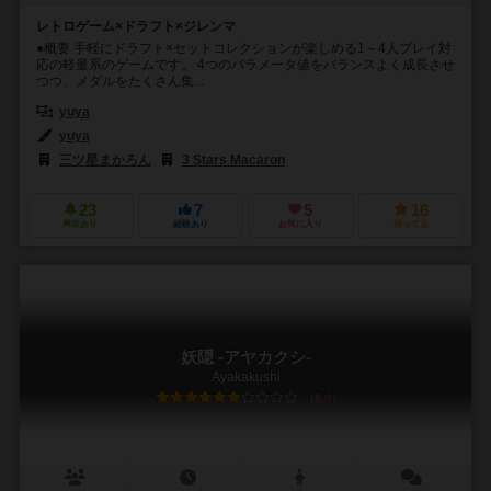
レトロゲーム×ドラフト×ジレンマ
●概要 手軽にドラフト×セットコレクションが楽しめる1～4人プレイ対
応の軽量系のゲームです。 4つのパラメータ値をバランスよく成長させ
つつ、メダルをたくさん集...
yuya
yuya
三ツ星まかろん
3 Stars Macaron
23
7
5
16
興味あり
経験あり
お気に入り
持ってる
妖隠 -アヤカクシ-
Ayakakushi
6.0