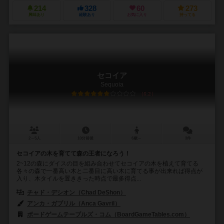
214
328
60
273
興味あり
経験あり
お気に入り
持ってる
セコイア
Sequoia
6.2
2～5人
10分前後
6歳～
3件
セコイアの木を育てて森の王者になろう！
2~12の森にダイスの目を組み合わせてセコイアの木を植えて育てる
各々の森で一番高い木と二番目に高い木に育てる事が出来れば得点が
入り、木タイルを置ききった時点で最多得点...
チャド・デシオン（Chad DeShon）
アンカ・ガブリル（Anca Gavril）
ボードゲームテーブルズ・コム（BoardGameTables.com）