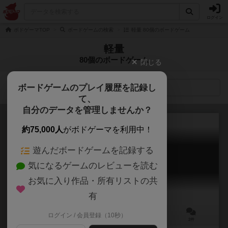
ログイン
ボドゲーマTOP
ボードゲームの検索
軽量 80個のボードゲーム
軽量
80個のボードゲーム
閉じる
ボードゲームのプレイ履歴を記録し
検索メニュー
て、
自分のデータを管理しませんか？
約75,000人
がボドゲーマを利用中！
遊んだボードゲームを記録する
天体衝突
気になるゲームのレビューを読む
Tentai Shototsu
6.2
お気に入り作品・所有リストの共
有
ログイン / 会員登録（10秒）
2人用
5～15分
ー
2件