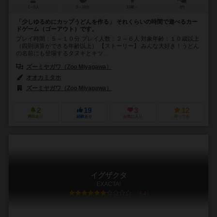
2～6人
5～10分
10歳～
2件
「少しゆるめにカップうどんを作る」 それくらいの時間で遊べるカー
ドゲーム（ゴーアウト）です。
プレイ時間：５～１０分 プレイ人数：２～６人 対象年齢：１０歳以上
（四則演算ができる年齢以上） 【ストーリー】 みんな大好き！うどん
の名前にも登場するタヌキとキツ...
ズーミヤガワ（Zoo Miyagawa）
オオカミタホ
ズーミヤガワ（Zoo Miyagawa）
2
19
3
12
興味あり
経験あり
お気に入り
持ってる
イグザクタ
EXACTA!
6.4