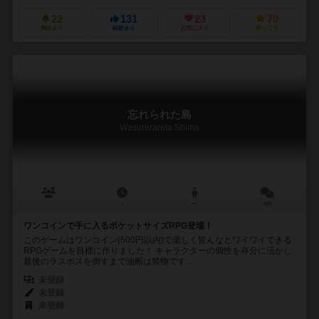
22
131
23
70
興味あり
経験あり
お気に入り
持ってる
忘れられた島
Wasurerareta Shima
－
－
ー
0件
ワンコインで手に入るポケットサイズRPG登場！
このゲームはワンコイン(500円以内)で楽しく皆んなとワイワイできる
RPGゲームを目標に作りました！ キャラクターの個性を存分に活かし
最後のラスボスを倒すまで油断は禁物です...
未登録
未登録
未登録