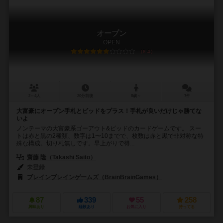
オープン
OPEN
6.4
2～4人
20分前後
8歳～
7件
大富豪にオープン手札とビッドをプラス！手札が良いだけじゃ勝てな
いよ
ノンテーマの大富豪系ゴーアウト&ビッドのカードゲームです。 スー
トは赤と黒の2種類、数字は1〜10までで、枚数は赤と黒で非対称な特
殊な構成。切り札無しです。早上がりで得...
齋藤 隆（Takashi Saito）
未登録
ブレインブレインゲームズ（BrainBrainGames）
87
339
55
258
興味あり
経験あり
お気に入り
持ってる