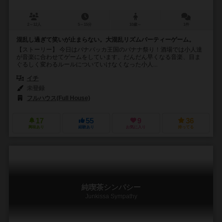
2～12人
5～15分
10歳～
1件
混乱し過ぎて笑いが止まらない。大混乱リズムパーティーゲーム。
【ストーリー】 今日はバナバッカ王国のバナナ祭り！酒場では小人達
が音楽に合わせてゲームをしています。だんだん早くなる音楽、目ま
ぐるしく変わるルールについていけなくなった小人...
イチ
未登録
フルハウス(Full House)
17
55
9
36
興味あり
経験あり
お気に入り
持ってる
純喫茶シンパシー
Junkissa Sympathy