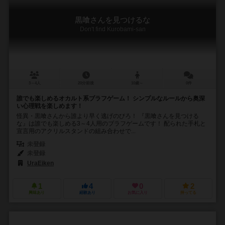
黒喰さんを見つけるな
Don't find Kurobami-san
3～4人
20分前後
10歳～
0件
誰でも楽しめるオカルト系ブラフゲーム！ シンプルなルールから奥深
い心理戦を楽しめます！
怪異・黒喰さんから誰より早く逃げのびろ！ 『黒喰さんを見つける
な』は誰でも楽しめる3～4人用のブラフゲームです！ 配られた手札と
宣言用のアクリルスタンドの組み合わせで...
未登録
未登録
UraEiken
1
4
0
2
興味あり
経験あり
お気に入り
持ってる