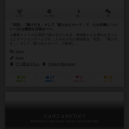
2～5人
15～30分
7歳～
2件
「対話」「駆け引き」そして「配られたカード」で、心を共鳴(シンパ
シー)させ勝利を目指せーー。
≪概要≫ レトロな喫茶で繰り広げられる、価値観と心を通わせるコミ
ュニケーションゲームです。 人それぞれの価値観を「対話」「駆け引
き」、そして「配られたカード」で推測し...
yuya
yuya
三ツ星まかろん
3 Stars Macaron
22
17
3
22
興味あり
経験あり
お気に入り
持ってる
ニョロニョロビリビリ
Moomin's Card Game: Nyoro Nyoro Biri-Biri