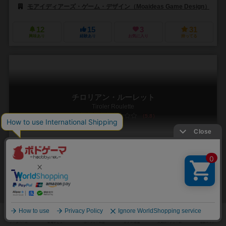
モアイディアーズ・ゲーム・デザイン（Moaideas Game Design）
12
15
3
31
興味あり
経験あり
お気に入り
持ってる
チロリアン・ルーレット
Tiroler Roulette
5.8
1～20人
－
4歳～
1件
独楽を回せ！そして祈れ！
玉が数個入ったすり鉢状のボード（？）の上で、独楽を回す。プレイ
ヤーがやることはそれだけの超軽量級（？）ボードゲーム。独楽には
じかれた玉は枠の中でバチバチと跳ね回り、点数の書か...
未登録
未登録