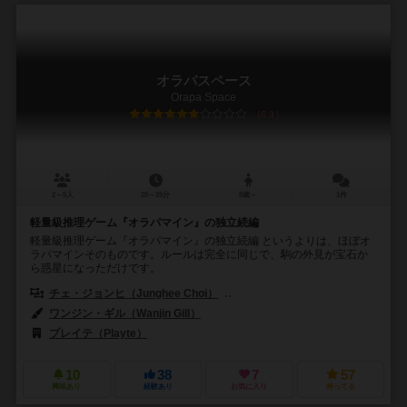
オラパスペース
Orapa Space
6.3
2～5人
20～25分
8歳～
1件
軽量級推理ゲーム『オラパマイン』の独立続編
軽量級推理ゲーム『オラパマイン』の独立続編 というよりは、ほぼオ
ラパマインそのものです。ルールは完全に同じで、駒の外見が宝石か
ら惑星になっただけです。
チェ・ジョンヒ（Junghee Choi）
ワンジン・ギル（Wanjin Gill）
ワンジン・ギル（Wanjin Gill）
プレイテ（Playte）
10
38
7
57
興味あり
経験あり
お気に入り
持ってる