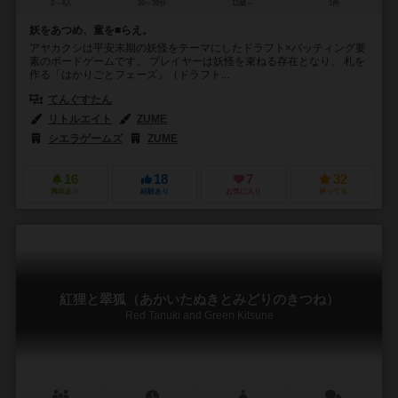
2～4人
10～30分
12歳～
1件
妖をあつめ、童を■らえ。
アヤカクシは平安末期の妖怪をテーマにしたドラフト×バッティング要
素のボードゲームです。 プレイヤーは妖怪を束ねる存在となり、 札を
作る「はかりごとフェーズ」（ドラフト...
てんぐすたん
リトルエイト
ZUME
シエラゲームズ
ZUME
16
18
7
32
興味あり
経験あり
お気に入り
持ってる
紅狸と翠狐（あかいたぬきとみどりのきつね）
Red Tanuki and Green Kitsune