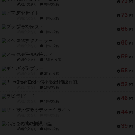
73
PT
紹介文あり
9件の投稿
アマナイト
73
PT
紹介文なし
1件の投稿
ブラヴェスト
66
PT
紹介文なし
1件の投稿
スペクタキュラー
60
PT
紹介文なし
1件の投稿
スモールワールド
59
PT
紹介文あり
13件の投稿
ギャンブラー
58
PT
紹介文なし
2件の投稿
Bitter End ブタペスト救出作戦
52
PT
紹介文なし
1件の投稿
ラピード
46
PT
紹介文なし
1件の投稿
ザ・フラッフィー・ライト
44
PT
紹介文なし
0件の投稿
ふたつの城の物語
39
PT
紹介文あり
6件の投稿