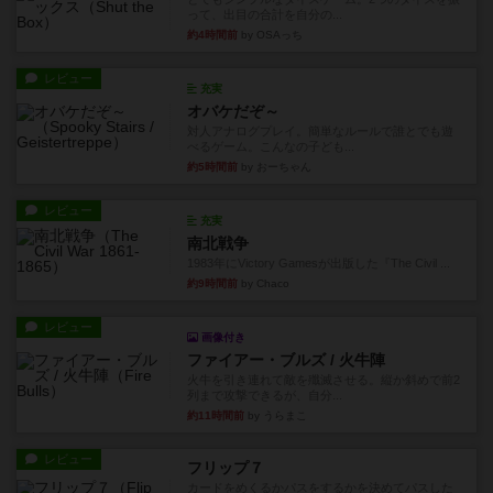
って、出目の合計を自分の...
約4時間前
by OSAっち
レビュー
充実
オバケだぞ～
対人アナログプレイ。簡単なルールで誰とでも遊
べるゲーム。こんなの子ども...
約5時間前
by おーちゃん
レビュー
充実
南北戦争
1983年にVictory Gamesが出版した『The Civil ...
約9時間前
by Chaco
レビュー
画像付き
ファイアー・ブルズ / 火牛陣
火牛を引き連れて敵を殲滅させる。縦か斜めで前2
列まで攻撃できるが、自分...
約11時間前
by うらまこ
レビュー
フリップ７
カードをめくるかパスをするかを決めてパスした