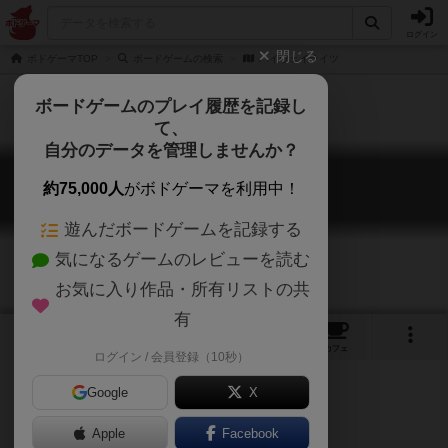
ログイン
閉じる
ボドゲーマTOP
ボードゲームの検索
ハイウェイライツ
ボードゲームのプレイ履歴を記録し
て、
自分のデータを管理しませんか？
ハイウェイライツ
約75,000人
がボドゲーマを利用中！
HIGHWAY LIGHTS
遊んだボードゲームを記録する
気になるゲームのレビューを読む
お気に入り作品・所有リストの共
有
1
4
トップ
画像
動画
レビュー
カフェ
ログイン / 会員登録（10秒）
Google
X
Apple
ご協力ください
Facebook