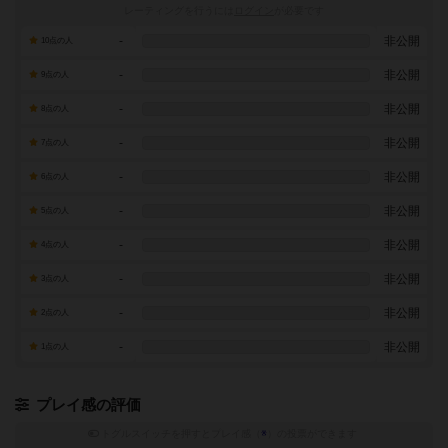
レーティングを行うには
ログイン
が必要です
-
非公開
10点の人
-
非公開
9点の人
-
非公開
8点の人
-
非公開
7点の人
-
非公開
6点の人
-
非公開
5点の人
-
非公開
4点の人
-
非公開
3点の人
-
非公開
2点の人
-
非公開
1点の人
プレイ感の評価
トグルスイッチを押すとプレイ感（
※
）の投票ができます