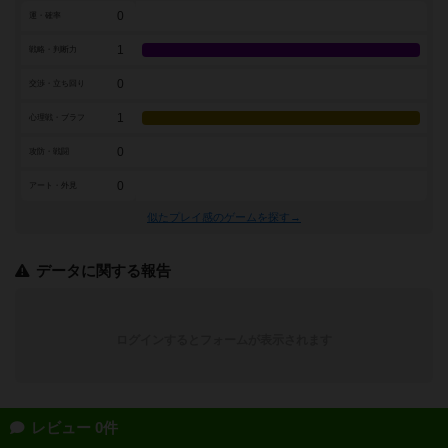
0
運・確率
1
戦略・判断力
0
交渉・立ち回り
1
心理戦・ブラフ
0
攻防・戦闘
0
アート・外見
似たプレイ感のゲームを探す→
データに関する報告
ログインするとフォームが表示されます
レビュー 0件