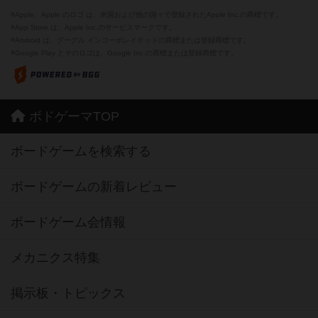
※Apple、Apple のロゴ は、米国および他の国々で登録されたApple Inc.の商標です。
※App Store は、Apple Inc.のサービスマークです。
※Android は、グーグル インコーポレイテッドの商標または登録商標です。
※Google Play とそのロゴは、Google Inc.の商標または登録商標です。
ボドゲーマTOP
ボードゲームを検索する
ボードゲームの新着レビュー
ボードゲーム会情報
メカニクス特集
掲示板・トピックス