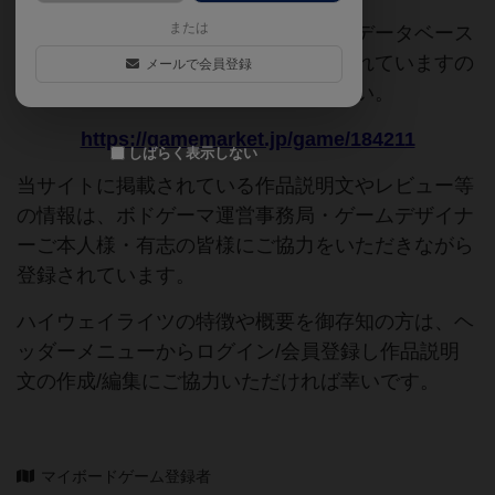
または
このページは情報が不足しています。データベース
追加申請時に以下の参考URLが入力されていますの
メールで会員登録
で、よろしければこちらもご覧ください。
https://gamemarket.jp/game/184211
しばらく表示しない
当サイトに掲載されている作品説明文やレビュー等
の情報は、ボドゲーマ運営事務局・ゲームデザイナ
ーご本人様・有志の皆様にご協力をいただきながら
登録されています。
ハイウェイライツの特徴や概要を御存知の方は、ヘ
ッダーメニューからログイン/会員登録し作品説明
文の作成/編集にご協力いただければ幸いです。
マイボードゲーム登録者