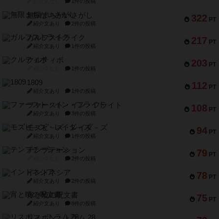
紹介文なし
1件の投稿
無限まちがいさがし
322
PT
紹介文あり
2件の投稿
ガルフストライク
217
PT
紹介文あり
1件の投稿
クルティボ
203
PT
紹介文なし
1件の投稿
1809
112
PT
紹介文あり
1件の投稿
ファースト・イン・フライト
108
PT
紹介文あり
3件の投稿
モズビ－ズ・レイダ－ズ
94
PT
紹介文あり
1件の投稿
テンプテーション
79
PT
紹介文なし
2件の投稿
インドネシア
78
PT
紹介文あり
2件の投稿
宵と暁の呪文書
75
PT
紹介文あり
8件の投稿
リスボン・トラム 28