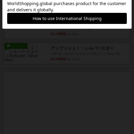
約12時間前
by くみ
レビュー
マーリン
４人プレイ。インスト1時間プレイ2時間半。結構
ダイス運と手札のカード運...
約13時間前
by oliber
レビュー
アンブッシュ！：シルバースター
1987年にVictory Gamesが出版した『Silver Sta...
約13時間前
by Chaco