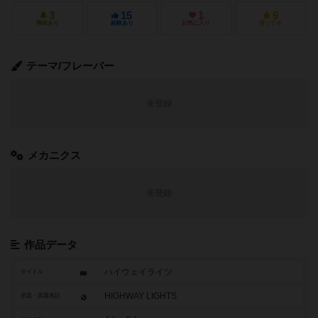
3
15
1
9
興味あり
経験あり
お気に入り
持ってる
テーマ/フレーバー
未登録
メカニクス
未登録
作品データ
ハイウェイライツ
タイトル
HIGHWAY LIGHTS
原題・英題表記