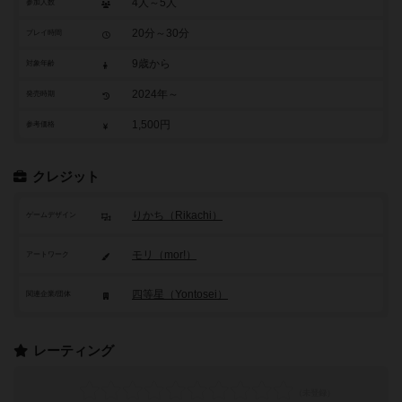
4人～5人
参加人数
20分～30分
プレイ時間
9歳から
対象年齢
2024年～
発売時期
1,500円
参考価格
クレジット
りかち（Rikachi）
ゲームデザイン
モリ（mor!）
アートワーク
四等星（Yontosei）
関連企業/団体
レーティング