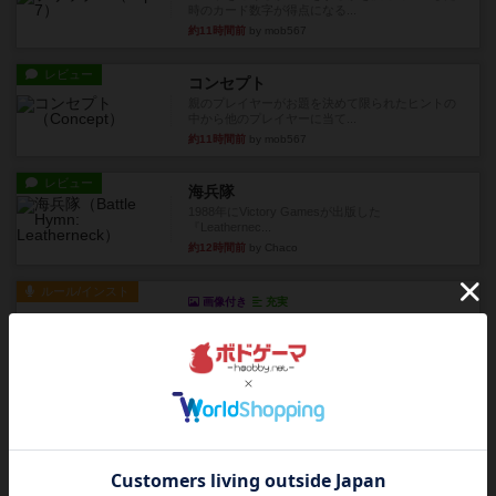
時のカード数字が得点になる...
約11時間前
by mob567
レビュー
コンセプト
親のプレイヤーがお題を決めて限られたヒントの
中から他のプレイヤーに当て...
約11時間前
by mob567
レビュー
海兵隊
1988年にVictory Gamesが出版した
『Leathernec...
約12時間前
by Chaco
ルール/インスト
画像付き
充実
パーミッド
おばあちゃんは猫が大好きです!しかし、あまりに
も多くの猫を飼っているた...
約12時間前
by jurong
レビュー
画像付き
オラパ・マイン
お気に入りのplayte製です。オラパスペースから
やり、気に入りました...