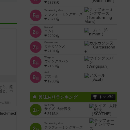
2378名
Terraforming Mars
5
テラフォーミングマーズ
位
2371名
6 nimmt!
6
ニムト
位
2202名
Carcassonne
7
カルカソンヌ
位
2191名
Wingspan
8
ウイングスパン
位
2150名
Azul
9
アズール
位
1903名
から、超
感じ。パ
興味ありランキング
トップ50
ーム家族)
SCYTHE
1
サイズ -大鎌戦役-
位
2415名
Terraforming Mars
2
テラフォーミングマーズ
位