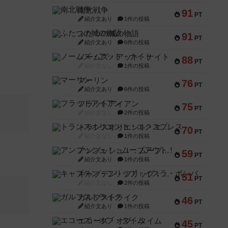
南北戦争
91
PT
紹介文あり
1件の投稿
ふたつの城の物語
91
PT
紹介文あり
6件の投稿
ノームズ・アット・ナイト
88
PT
紹介文なし
1件の投稿
マーリン
76
PT
紹介文あり
6件の投稿
フラットアイアン
75
PT
紹介文なし
2件の投稿
トランスオリエント・エクスプレス
70
PT
紹介文なし
1件の投稿
アンブッシュ！：ムーブアウト！
59
PT
紹介文あり
1件の投稿
キャプテン・フリップ：イスラ・ボンバ
51
PT
紹介文なし
2件の投稿
ガルフストライク
46
PT
紹介文あり
1件の投稿
エコーズ・オブ・タイム
45
PT