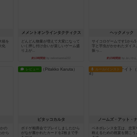
ュ
メメントオンラインタクティクス
ヘックメック
木箱を
どんどん物量が増えて大変になって
サイコロゲームです1から
大化
いく押し付け合いが楽しいゲーム盛
字と芋虫がかかれたダイス
り上が...
振っ...
約13時間前
by nekomanma222
約15時間前
by みいやん
レビュー
ルール/インスト
ピタッコカルタ
ノームズ・アット・
とかの
ボドゲ相席会でプレイしましたひら
ベネボレンス女王は、忠実
わから
がなが書かれたカードを2枚まで手
称えるための祝宴を開こう