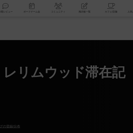
索
新着レビュー
ボードゲーム会
コミュニティ
掲示板一覧
 レリムウッド滞在記
グの登録/分布