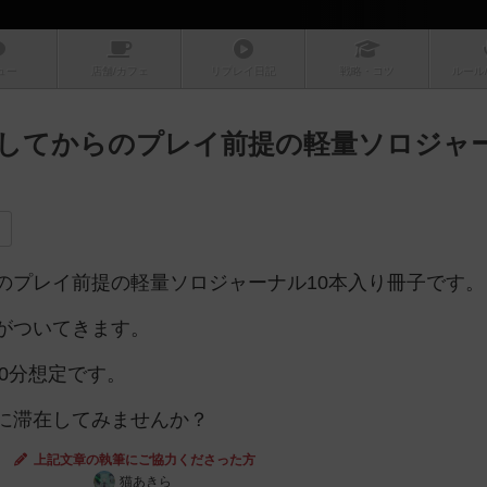
ュー
店舗/
カフェ
リプレイ
日記
戦略
・コツ
ルール
してからのプレイ前提の軽量ソロジャ
のプレイ前提の軽量ソロジャーナル10本入り冊子です。
がついてきます。
20分想定です。
に滞在してみませんか？
上記文章の執筆にご協力くださった方
猫あきら