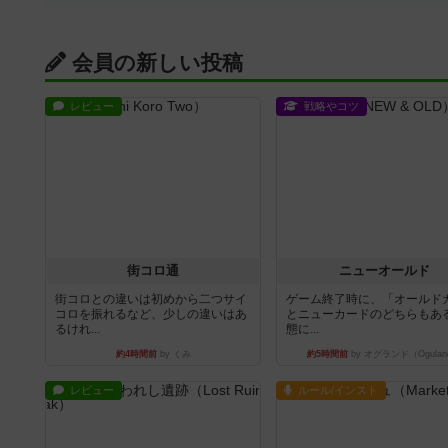
会員の新しい投稿
レビュー
戦略やコツ
街コロ通
ニューオールド
街コロとの違いは初めから二つサイ
ゲーム終了時に、「オールド
コロを振れるなど、少しの違いはあ
とニューカードのどちらもある
るけれ...
態に...
約4時間前
by くみ
約5時間前
by オグランド（Ogulan
レビュー
ルール/インスト