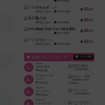
紹介文なし
8件の投稿
スカルキング
45
PT
紹介文あり
12件の投稿
海兵隊
45
PT
紹介文あり
1件の投稿
Bitter End ブタペスト救出作戦
45
PT
紹介文なし
1件の投稿
ドコジャン
42
PT
紹介文あり
10件の投稿
お気に入りランキング
トップ50
Splendor
1
宝石の煌き
位
4041名
Die Siedler von Catan
2
カタン
位
3616名
Dominion
3
ドミニオン
位
2530名
Battle Line
4
バトルライン
位