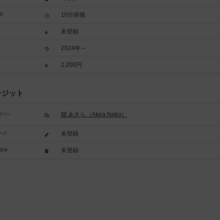
10分前後
間
未登録
2024年～
2,200円
レジット
猫 あきら（Akira Neko）
ザイン
未登録
ーク
未登録
/団体