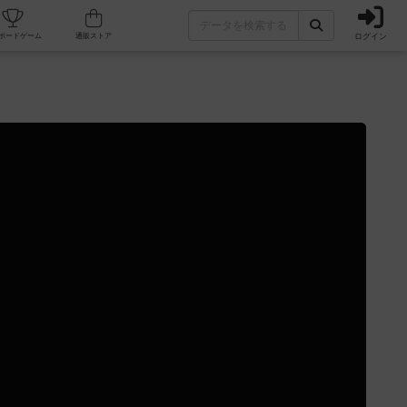
ログイン
カフェ/店舗
人気ボードゲーム
通販ストア