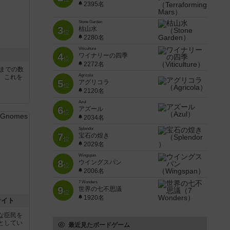
2395名
Stone Garden
3
枯山水
位
2280名
Viticulture
4
ワイナリーの四季
位
2272名
5までの数
Agricola
。これを
5
アグリコラ
位
2120名
Azul
6
アズール
位
2034名
Splendor
7
宝石の煌き
位
2029名
Wingspan
8
ウイングスパン
位
2006名
7 Wonders
9
世界の七不思議
位
1920名
ナイト
な臣民を
としてい
最近見たボードゲーム