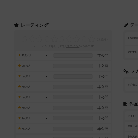
レーティング
テ
世界観/
レーティングを行うには
ログイン
が必要です
その他の
-
非公開
10点の人
-
非公開
9点の人
メ
-
非公開
8点の人
その他の
-
非公開
7点の人
-
非公開
6点の人
作
-
非公開
5点の人
タイトル
-
非公開
4点の人
原題・英
-
非公開
3点の人
参加人数