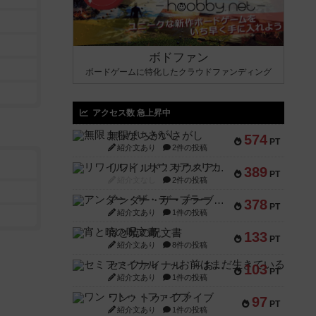
ボドファン
ボードゲームに特化したクラウドファンディング
アクセス数 急上昇中
無限まちがいさがし
574
PT
紹介文あり
2件の投稿
リワイルド：サウスアメリカ
389
PT
紹介文なし
2件の投稿
アンダー・ザ・テーブラー
378
PT
紹介文あり
1件の投稿
宵と暁の呪文書
133
PT
紹介文あり
8件の投稿
セミファイナル ～お前はまだ生きている～
103
PT
紹介文あり
1件の投稿
ワン・トゥ・ファイブ
97
PT
紹介文あり
1件の投稿