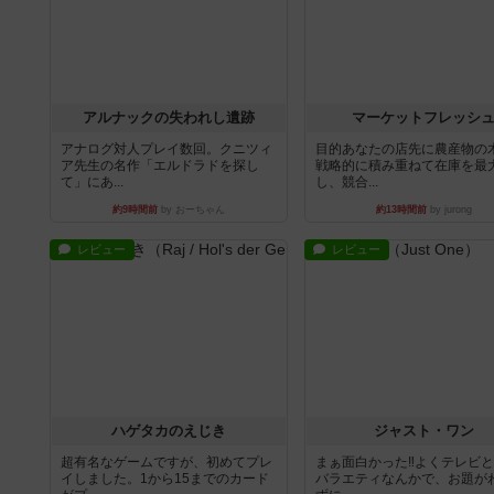
アルナックの失われし遺跡
マーケットフレッシ
アナログ対人プレイ数回。クニツィ
目的あなたの店先に農産物の
ア先生の名作「エルドラドを探し
戦略的に積み重ねて在庫を最
て」にあ...
し、競合...
約9時間前
by おーちゃん
約13時間前
by jurong
レビュー
レビュー
ハゲタカのえじき
ジャスト・ワン
超有名なゲームですが、初めてプレ
まぁ面白かった‼️よくテレビ
イしました。1から15までのカード
バラエティなんかで、お題が