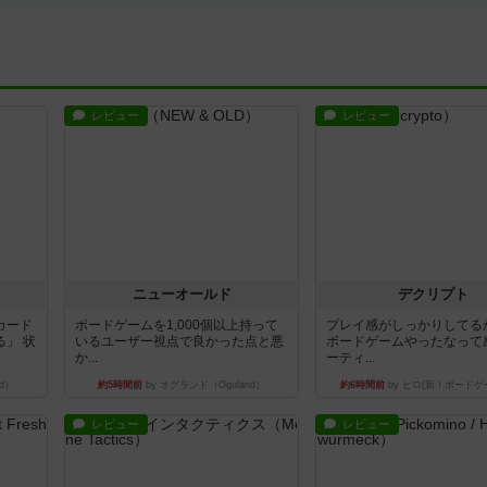
レビュー
レビュー
ニューオールド
デクリプト
カード
ボードゲームを1,000個以上持って
プレイ感がしっかりしてる
」 状
いるユーザー視点で良かった点と悪
ボードゲームやったなって
か...
ーティ...
d）
約5時間前
by オグランド（Oguland）
約6時間前
by ヒロ(新！ボードゲ
レビュー
レビュー