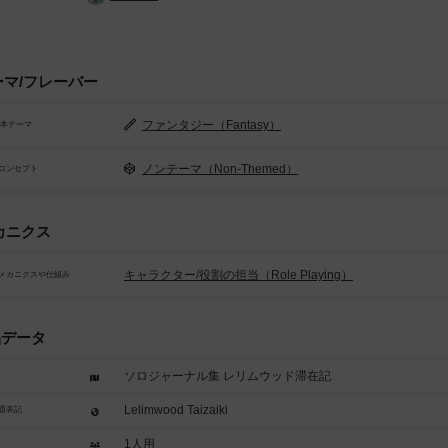
ーマ/フレーバー
ファンタジー（Fantasy）
基本テーマ
ノンテーマ（Non-Themed）
コンセプト
カニクス
キャラクター/役割の担当（Role Playing）
メカニクスや仕組み
品データ
ソロジャーナル集 レリムウッド滞在記
Lelimwood Taizaiki
題表記
1人用