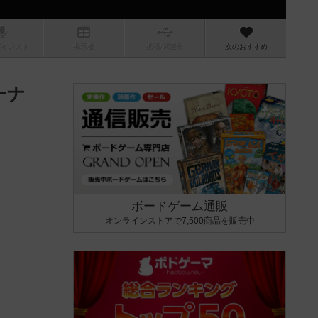
/インスト
掲示板
拡張/関連
作
次のおすすめ
ーナ
ボードゲーム通販
オンラインストアで7,500商品を販売中