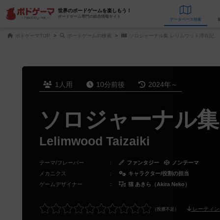
世界のボードゲームを楽しもう！
ボードゲーム専門の総合情報サイト
データベース
検
ボドゲーマTOP
ボードゲームの検索
ソロジャーナル集 レリムウッド滞在記
1人用
10分前後
2024年～
ソロジャーナル集
Lelimwood Taizaiki
テーマ/フレーバー
：
ファンタジー
ノンテーマ
メカニクス
：
キャラクター/役割の担当
ゲームデザイナー
：
猫 あきら（Akira Neko）
レーティン