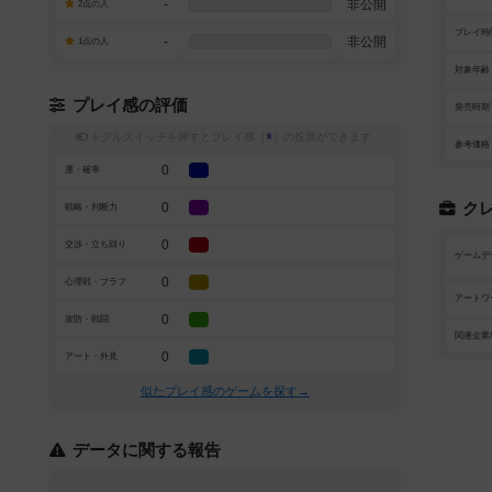
-
非公開
2点の人
プレイ時
-
非公開
1点の人
対象年齢
プレイ感の評価
発売時期
トグルスイッチを押すとプレイ感（
※
）の投票ができます
参考価格
0
運・確率
0
ク
戦略・判断力
0
交渉・立ち回り
ゲームデ
0
心理戦・ブラフ
アートワ
0
攻防・戦闘
関連企業
0
アート・外見
似たプレイ感のゲームを探す→
データに関する報告