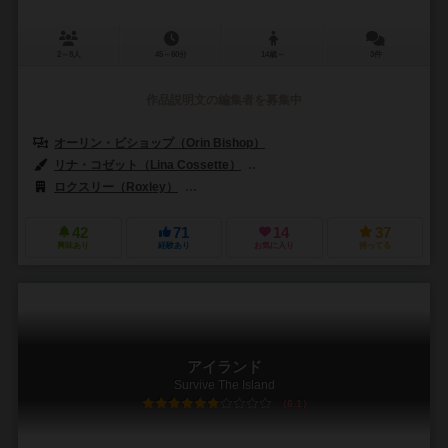
2～8人
45～60分
14歳～
3件
作品説明文の編集者を募集中
オーリン・ビショップ（Orin Bishop）
リナ・コゼット（Lina Cossette）
デヴィッド・フォレスト（David F
ロクスリー（Roxley）
ゲームファクトリーパブリッシング（Games Fact
42
71
14
37
興味あり
経験あり
お気に入り
持ってる
アイランド
Survive The Island
6.1