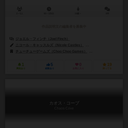
2～5人
50～125分
14歳～
0件
作品説明文の編集者を募集中
ジョエル・フィンチ（Joel Finch）
ニコール・キャッスルズ（Nicole Castles）
リナ・コゼット（Lina C
チューチューゲームズ（Choo Choo Games）
グッドゲームズパブリッシ
1
5
0
19
興味あり
経験あり
お気に入り
持ってる
カオス・コーブ
Chaos Cove