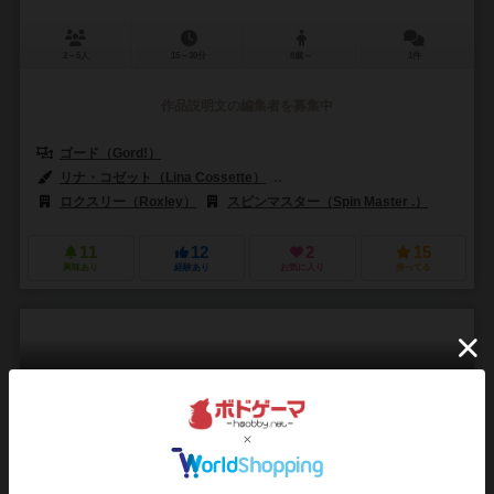
2～5人
15～30分
8歳～
1件
作品説明文の編集者を募集中
ゴード（Gord!）
リナ・コゼット（Lina Cossette）
デヴィッド・フォレスト（David F
ロクスリー（Roxley）
スピンマスター（Spin Master .）
11
12
2
15
興味あり
経験あり
お気に入り
持ってる
ラドランド
Radlands
6.1