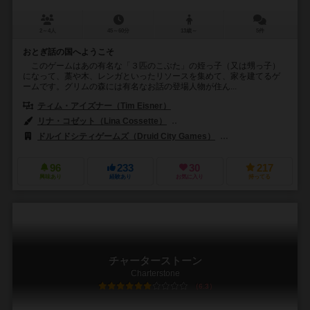
2～4人
45～60分
13歳～
5件
おとぎ話の国へようこそ
このゲームはあの有名な「３匹のこぶた」の姪っ子（又は甥っ子）
になって、藁や木、レンガといったリソースを集めて、家を建てるゲ
ームです。グリムの森には有名なお話の登場人物が住ん...
ティム・アイズナー（Tim Eisner）
リナ・コゼット（Lina Cossette）
デヴィッド・フォレスト（David F
ドルイドシティゲームズ（Druid City Games）
999ゲームズ（999 
96
233
30
217
興味あり
経験あり
お気に入り
持ってる
チャーターストーン
Charterstone
6.3