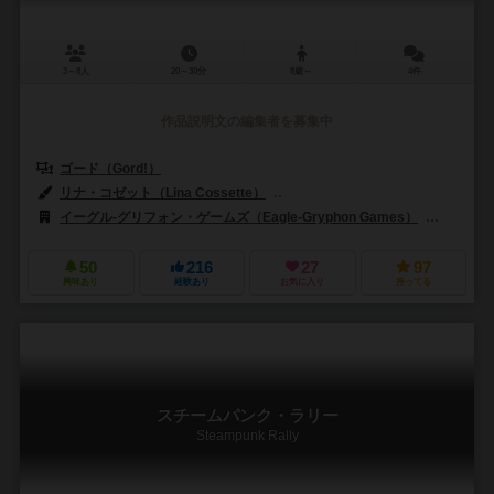
3～8人
20～30分
8歳～
4件
作品説明文の編集者を募集中
ゴード（Gord!）
リナ・コゼット（Lina Cossette）
デヴィッド・フォレスト（David F
イーグル-グリフォン・ゲームズ（Eagle-Gryphon Games）
ホビーワ
50
216
27
97
興味あり
経験あり
お気に入り
持ってる
スチームパンク・ラリー
Steampunk Rally