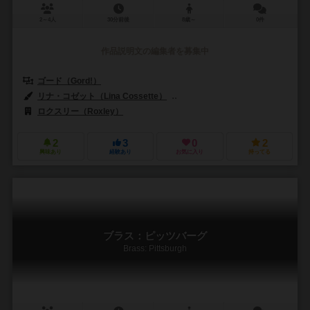
2～4人
30分前後
8歳～
0件
作品説明文の編集者を募集中
ゴード（Gord!）
リナ・コゼット（Lina Cossette）
デヴィッド・フォレスト（David F
ロクスリー（Roxley）
2
3
0
2
興味あり
経験あり
お気に入り
持ってる
ブラス：ピッツバーグ
Brass: Pittsburgh