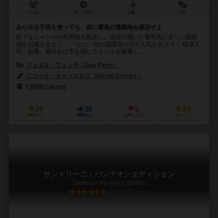
2～5人
50～125分
14歳～
2件
あらゆる手段を使っても、街に最高の遊園地を建設せよ
様々なジャンルの世界観を動員し、自分の描いた青写真に合った遊園
地を完成させよう。 「なに、他の遊園地の方が人気がある？」 破壊工
作、妨害、裏社会に手を回しライバルを蹴落し...
ジョエル・フィンチ（Joel Finch）
ニコール・キャッスルズ（Nicole Castles）
リナ・コゼット（Lina C
CMON Limited
グッドゲームズパブリッシング（Good Games Publis
29
39
5
34
興味あり
経験あり
お気に入り
持ってる
サントリーニ：パンテオンエディション
Santorini: Pantheon Edition
6.3