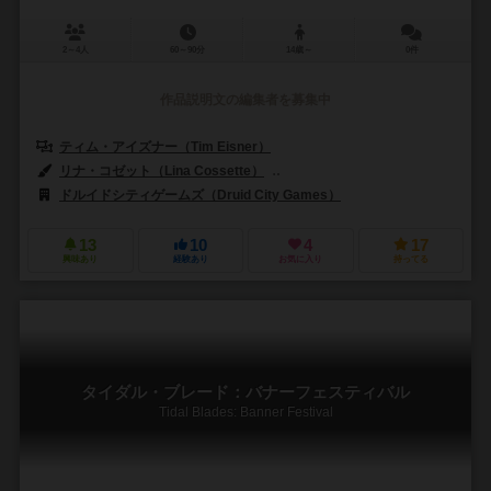
2～4人
60～90分
14歳～
0件
作品説明文の編集者を募集中
ティム・アイズナー（Tim Eisner）
ベン・アイズナー（Ben Eisne
リナ・コゼット（Lina Cossette）
デヴィッド・フォレスト（David F
ドルイドシティゲームズ（Druid City Games）
13
10
4
17
興味あり
経験あり
お気に入り
持ってる
タイダル・ブレード：バナーフェスティバル
Tidal Blades: Banner Festival