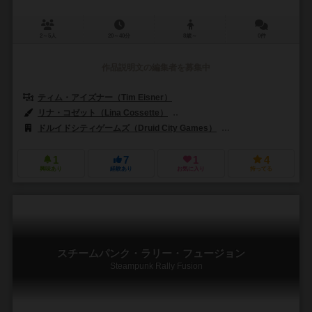
2～5人
20～40分
8歳～
0件
作品説明文の編集者を募集中
ティム・アイズナー（Tim Eisner）
ベン・アイズナー（Ben Eisne
リナ・コゼット（Lina Cossette）
デヴィッド・フォレスト（David F
ドルイドシティゲームズ（Druid City Games）
スカイバウンドゲーム（
1
7
1
4
興味あり
経験あり
お気に入り
持ってる
スチームパンク・ラリー・フュージョン
Steampunk Rally Fusion