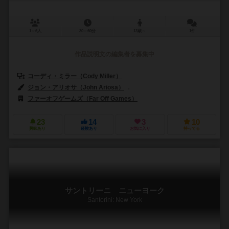
1～6人
30～60分
13歳～
1件
作品説明文の編集者を募集中
コーディ・ミラー（Cody Miller）
ジョン・アリオサ（John Ariosa）
リナ・コゼット（Lina Cossett
ファーオフゲームズ（Far Off Games）
23
14
3
10
興味あり
経験あり
お気に入り
持ってる
サントリーニ ニューヨーク
Santorini: New York