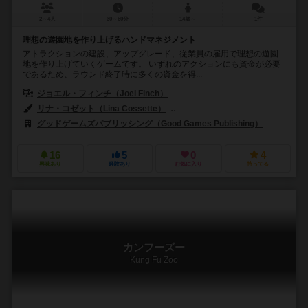
2～4人
30～60分
14歳～
1件
理想の遊園地を作り上げるハンドマネジメント
アトラクションの建設、アップグレード、従業員の雇用で理想の遊園
地を作り上げていくゲームです。 いずれのアクションにも資金が必要
であるため、ラウンド終了時に多くの資金を得...
ジョエル・フィンチ（Joel Finch）
リナ・コゼット（Lina Cossette）
ジョエル・フィンチ（Joel Finc
グッドゲームズパブリッシング（Good Games Publishing）
16
5
0
4
興味あり
経験あり
お気に入り
持ってる
カンフーズー
Kung Fu Zoo