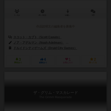
1～6人
45～60分
14歳～
0件
作品説明文の編集者を募集中
スコット・カプト（Scott Caputo）
ノア・アデルマン（Noah Adelman）
リナ・コゼット（Lina Cosset
ドルイドシティゲームズ（Druid City Games）
3
4
1
2
興味あり
経験あり
お気に入り
持ってる
ザ・グリム・マスカレード
The Grimm Masquerade