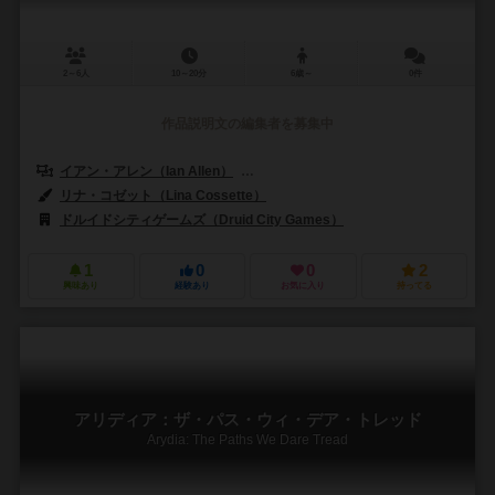
2～6人
10～20分
6歳～
0件
作品説明文の編集者を募集中
イアン・アレン（Ian Allen）
ジェイムズ・ハドソン（James Huds
リナ・コゼット（Lina Cossette）
ドルイドシティゲームズ（Druid City Games）
1
0
0
2
興味あり
経験あり
お気に入り
持ってる
アリディア：ザ・パス・ウィ・デア・トレッド
Arydia: The Paths We Dare Tread