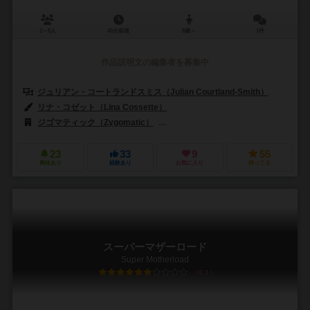
2～5人
45分前後
8歳～
1件
作品説明文の編集者を募集中
ジュリアン・コートランドスミス（Julian Courtland-Smith）
リナ・コゼット（Lina Cossette）
ジゴマティック（Zygomatic）
ブレインゲームズ（Brain Games）
23
33
9
55
興味あり
経験あり
お気に入り
持ってる
スーパーマザーロード
Super Motherload
6.1