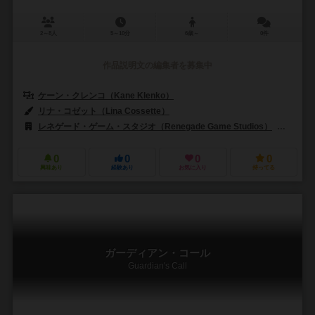
2～8人
5～10分
6歳～
0件
作品説明文の編集者を募集中
ケーン・クレンコ（Kane Klenko）
リナ・コゼット（Lina Cossette）
レネゲード・ゲーム・スタジオ（Renegade Game Studios）
シュワ
0
0
0
0
興味あり
経験あり
お気に入り
持ってる
ガーディアン・コール
Guardian's Call