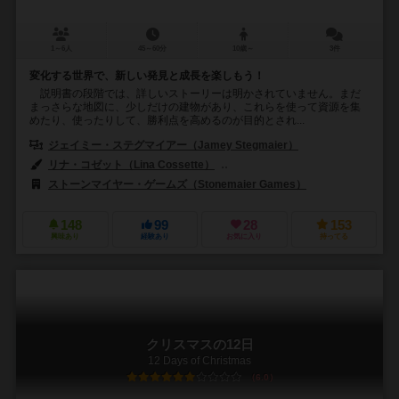
1～6人
45～60分
10歳～
3件
変化する世界で、新しい発見と成長を楽しもう！
説明書の段階では、詳しいストーリーは明かされていません。まだ
まっさらな地図に、少しだけの建物があり、これらを使って資源を集
めたり、使ったりして、勝利点を高めるのが目的とされ...
ジェイミー・ステグマイアー（Jamey Stegmaier）
リナ・コゼット（Lina Cossette）
ゴング・スタジオ（Gong Studio
ストーンマイヤー・ゲームズ（Stonemaier Games）
148
99
28
153
興味あり
経験あり
お気に入り
持ってる
クリスマスの12日
12 Days of Christmas
6.0