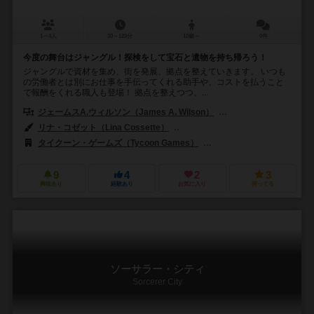
1～4人
30～120分
10歳～
0件
今度の舞台はジャングル！探検をして宝石と遺物を持ち帰ろう！
ジャングルで資材を集め、街を発展、拠点を整えていきます。 いつも
の労働者とは別にお仕事を手伝ってくれる助手や、コストを払うこと
で報酬をくれる職人も登場！ 拠点を整えつつ、...
ジェームスA.ウィルソン（James A. Wilson）
クラリッサ・A.ウィルソン
リナ・コゼット（Lina Cossette）
デヴィッド・フォレスト（David F
タイクーン・ゲームズ（Tycoon Games）
ジェムクラブ（Gémklu
9
4
2
3
興味あり
経験あり
お気に入り
持ってる
ソーサラー・シティ
Sorcerer City