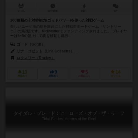
2～4人
20分前後
8歳～
1件
100種類の非対称能力(ゴッドパワー)を使った対戦ゲーム
美しいエーゲ海の島を舞台にした対戦型ボードゲーム「サントリー
ニ」の第2版です。Kickstarterでファンディングされました。 プレイヤ
ーは5×5の盤上にて駒を移動し建設...
ゴード（Gord!）
リナ・コゼット（Lina Cossette）
デヴィッド・フォレスト（David F
ロクスリー（Roxley）
13
9
5
14
興味あり
経験あり
お気に入り
持ってる
タイダル・ブレード：ヒーローズ・オブ・ザ・リーフ
Tidal Blades: Heroes of the Reef