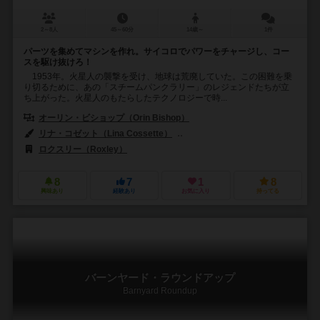
2～8人
45～60分
14歳～
1件
パーツを集めてマシンを作れ。サイコロでパワーをチャージし、コー
スを駆け抜けろ！
1953年。火星人の襲撃を受け、地球は荒廃していた。この困難を乗
り切るために、あの「スチームパンクラリー」のレジェンドたちが立
ち上がった。火星人のもたらしたテクノロジーで時...
オーリン・ビショップ（Orin Bishop）
リナ・コゼット（Lina Cossette）
デヴィッド・フォレスト（David F
ロクスリー（Roxley）
8
7
1
8
興味あり
経験あり
お気に入り
持ってる
バーンヤード・ラウンドアップ
Barnyard Roundup