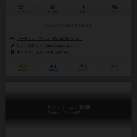
2～4人
45～60分
14歳～
0件
作品説明文の編集者を募集中
マーティン・ワレス（Martin Wallace）
リナ・コゼット（Lina Cossette）
デヴィッド・フォレスト（David F
エイプ ゲームズ（APE Games）
2
1
0
0
興味あり
経験あり
お気に入り
持ってる
サントリーニ：第2版
Santorini: Second Edition