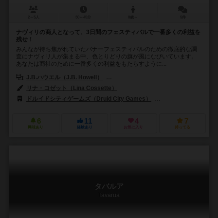
2～5人
30～45分
8歳～
5件
ナヴィリの商人となって、3日間のフェスティバルで一番多くの利益を
残せ！
みんなが待ち焦がれていたバナーフェスティバルのための徹底的な調
査にナヴィリ人が集まる中、色とりどりの旗が風になびいています。
あなたは商社のために一番多くの利益をもたらすように...
J.B.ハウエル（J.B. Howell）
マイケル・ミハルシック（Michael Mihe
リナ・コゼット（Lina Cossette）
ドルイドシティゲームズ（Druid City Games）
ラッキーダックゲームズ
6
11
4
7
興味あり
経験あり
お気に入り
持ってる
タバルア
Tavarua