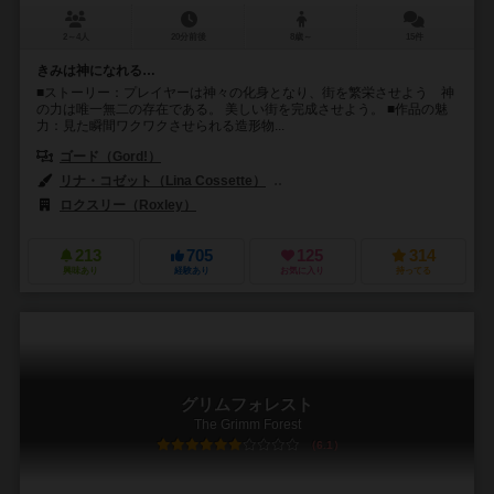
2～4人
20分前後
8歳～
15件
きみは神になれる…
■ストーリー：プレイヤーは神々の化身となり、街を繁栄させよう 神
の力は唯一無二の存在である。 美しい街を完成させよう。 ■作品の魅
力：見た瞬間ワクワクさせられる造形物...
ゴード（Gord!）
リナ・コゼット（Lina Cossette）
デヴィッド・フォレスト（David F
ロクスリー（Roxley）
213
705
125
314
興味あり
経験あり
お気に入り
持ってる
グリムフォレスト
The Grimm Forest
6.1