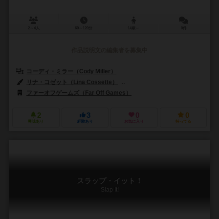
2～4人
60～120分
14歳～
0件
作品説明文の編集者を募集中
コーディ・ミラー（Cody Miller）
リナ・コゼット（Lina Cossette）
デヴィッド・フォレスト（David F
ファーオフゲームズ（Far Off Games）
2
3
0
0
興味あり
経験あり
お気に入り
持ってる
スラップ・イット！
Slap It!