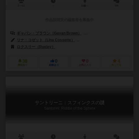
2～4人
－
14歳～
0件
作品説明文の編集者を募集中
ギャバン・ブラウン（Gavan Brown）
マーティン・ワレス（Martin W
リナ・コゼット（Lina Cossette）
デヴィッド・フォレスト（David F
ロクスリー（Roxley）
38
0
0
4
興味あり
経験あり
お気に入り
持ってる
サントリーニ：スフィンクスの謎
Santorini: Riddle of the Sphinx