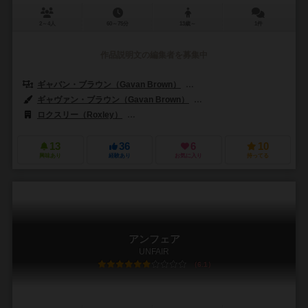
2～4人
60～75分
13歳～
1件
作品説明文の編集者を募集中
ギャバン・ブラウン（Gavan Brown）
マット・トルマン（Matt Tol
ギャヴァン・ブラウン（Gavan Brown）
スコット・カーミシェル（Scot
ロクスリー（Roxley）
ゲームファクトリーパブリッシング（Games Fact
13
36
6
10
興味あり
経験あり
お気に入り
持ってる
アンフェア
UNFAIR
6.1