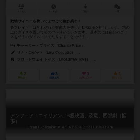
2～4人
5～10分
10歳～
0件
動物サイコロを弾いてぶつけて生き残れ！
各プレイヤーはそれぞれ固有能力を持った動物1種を担当します。 箱の
上にダイスを置いて箱の中へ弾いていきます。 基本的には自分のダイ
スを相手のダイスに当てたりすることで相手...
チャーリー・プライス（Charlie Price）
リナ・コゼット（Lina Cossette）
デヴィッド・フォレスト（David F
ブロードウェイ トイズ（Broadway Toys）
ウィズキッズ（WizKid
2
3
0
1
興味あり
経験あり
お気に入り
持ってる
アンフェア：エイリアン、B級映画、恐竜、西部劇（拡
張）
Unfair Expansion: Alien B-movie Dinosaur Western