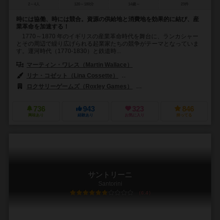
2～4人
120～180分
14歳～
23件
時には協働、時には競合。資源の供給地と消費地を効果的に結び、産
業革命を加速する！
1770～1870 年のイギリスの産業革命時代を舞台に、ランカシャー
とその周辺で繰り広げられる起業家たちの競争がテーマとなっていま
す。運河時代（1770-1830）と鉄道時...
マーティン・ワレス（Martin Wallace）
リナ・コゼット（Lina Cossette）
ピーター・デニス（Peter Denni
ロクサリーゲームズ（Roxley Games）
ウォーフロッグゲームズ（War
736
943
323
846
興味あり
経験あり
お気に入り
持ってる
サントリーニ
Santorini
6.4