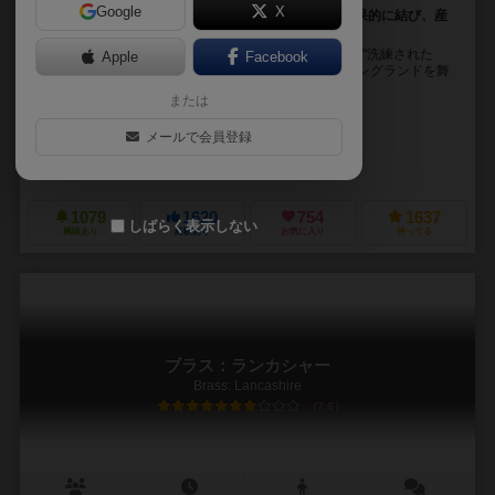
Google
X
時には協働、時には競合。資源の供給地と消費地を効果的に結び、産
業革命を加速する！
いつものBrassで物足りなくなってきたらこれ！まさに"洗練された
Apple
Facebook
Brass"！ １７７０年から１８７０年の産業革命期のイングランドを舞
台にした経済戦略ボードゲーム。 ...
または
ギャバン・ブラウン（Gavan Brown）
マット・トルマン（Matt Tol
メールで会員登録
リナ・コゼット（Lina Cossette）
デヴィッド・フォレスト（David F
ロクサリーゲームズ（Roxley Games）
1079
1620
754
1637
しばらく表示しない
興味あり
経験あり
お気に入り
持ってる
ブラス：ランカシャー
Brass: Lancashire
7.6