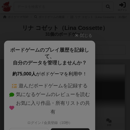
ログイン
ボドゲーマTOP
ボードゲームの検索
リナ コゼット（Lina Cossette） 31
リナ コゼット（Lina Cossette）
31個のボードゲーム
閉じる
ボードゲームのプレイ履歴を記録し
検索メニュー
て、
自分のデータを管理しませんか？
約75,000人
がボドゲーマを利用中！
遊んだボードゲームを記録する
ブラス：バーミンガム
気になるゲームのレビューを読む
Brass: Birmingham
8.2
お気に入り作品・所有リストの共
有
ログイン / 会員登録（10秒）
2～4人
60～120分
14歳～
37件