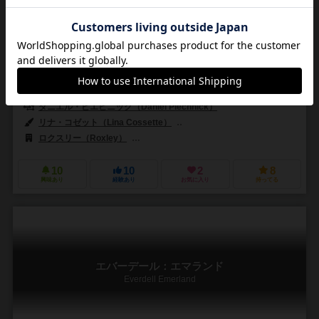
2人用
20～40分
14歳～
1件
KickStarter発、ポストアポカリプスのヒャッハー世界を舞台に、水を
リソースにして相手の基地を潰す殴り合い。
水をリソースにしてカードを出し、能力を使って殴り合うTCGライク
の対戦ゲーム。
ダニエル・ピエヒニック（Daniel Piechnick）
リナ・コゼット（Lina Cossette）
ダミアン・マンモリチ（Damien Ma
ロクスリー（Roxley）
ジェム・クラブ・キフト（Gém Klub Kft.）
10
10
2
8
興味あり
経験あり
お気に入り
持ってる
エバーデール：エマランド
Everdell Emerland