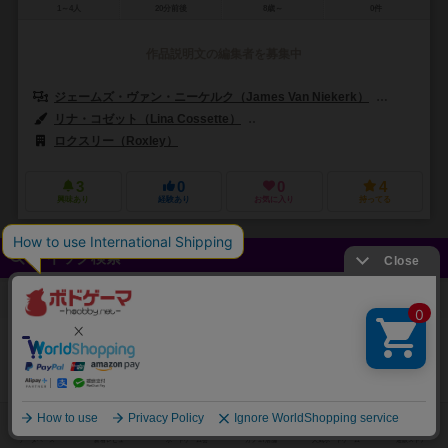
1～4人
20分前後
8歳～
0件
作品説明文の編集者を募集中
ジェームズ・ヴァン・ニーケルク（James Van Niekerk）
ポール・サ
リナ・コゼット（Lina Cossette）
デヴィッド・フォレスト（David F
ロクスリー（Roxley）
3
0
0
4
興味あり
経験あり
お気に入り
持ってる
クイック検索
登録状況
最近登録された順
紹介文あり
レビューあり
画像あり