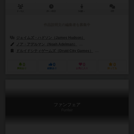
2～5人
20～40分
14歳～
0件
作品説明文の編集者を募集中
ジェイムズ・ハドソン（James Hudson）
ノア・アデルマン（Noah Adelman）
リナ・コゼット（Lina Cosset
ドルイドシティゲームズ（Druid City Games）
スカイバウンドゲーム（
0
0
0
0
興味あり
経験あり
お気に入り
持ってる
ファンフェア
Funfair