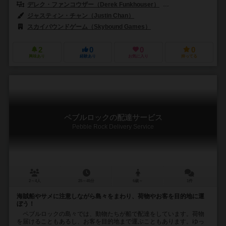
デレク・ファンコウザー（Derek Funkhouser）
リジ-・ファンクハウザー
ジャスティン・チャン（Justin Chan）
スカイバウンドゲーム（Skybound Games）
2
0
0
0
興味あり
経験あり
お気に入り
持ってる
ペブルロックの配達サービス
Pebble Rock Delivery Service
2～4人
25～45分
6歳～
1件
海賊船やサメに注意しながら島々をまわり、荷物やお客を目的地に運
ぼう！
ペブルロックの島々では、動物たちが船で配達をしています。荷物
を届けることもあるし、お客を目的地まで運ぶこともあります。ゆっ