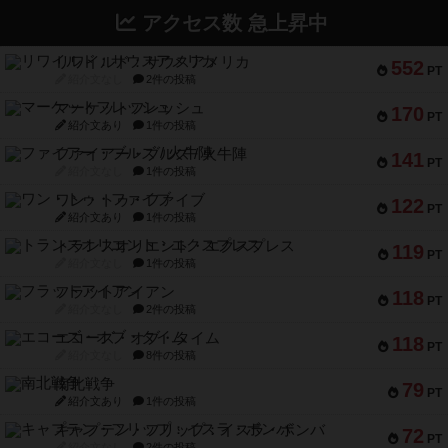
アクセス数 急上昇中
リワイルド：サウスアメリカ
552
PT
紹介文なし
2件の投稿
マーケットフレッシュ
170
PT
紹介文あり
1件の投稿
ファイアー・ブルズ / 火牛陣
141
PT
紹介文なし
1件の投稿
ワン・トゥ・ファイブ
122
PT
紹介文あり
1件の投稿
トランスオリエント・エクスプレス
119
PT
紹介文なし
1件の投稿
フラットアイアン
118
PT
紹介文なし
2件の投稿
エコーズ・オブ・タイム
118
PT
紹介文なし
8件の投稿
南北戦争
79
PT
紹介文あり
1件の投稿
キャプテン・フリップ：イスラ・ボンバ
72
PT
紹介文なし
2件の投稿