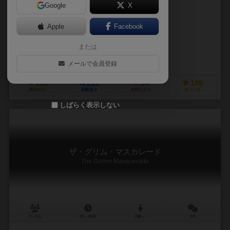
Google
X
作品説明文の編集者を募集中
Apple
Facebook
ティム・アイズナー（Tim Eisner）
ベン・アイズナー（Ben Eisne
または
マット・パケット（Matt Paquette）
マニー・トレムリー（Manny Tr
ドルイドシティゲームズ（Druid City Games）
スカイバウンドゲーム（
メールで会員登録
136
201
54
189
興味あり
経験あり
お気に入り
持ってる
しばらく表示しない
ザ・グリム・マスカレード
The Grimm Masquerade
2～5人
20～40分
8歳～
0件