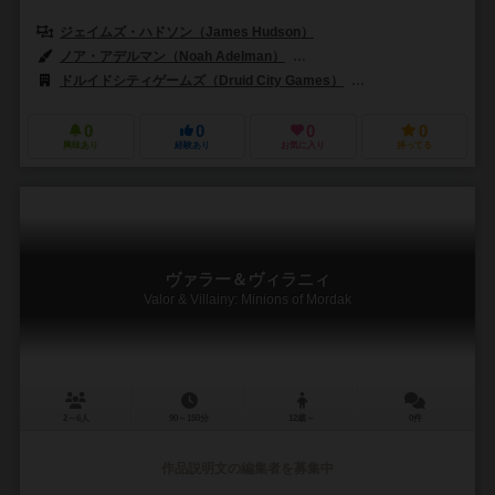
ジェイムズ・ハドソン（James Hudson）
ノア・アデルマン（Noah Adelman）
リナ・コゼット（Lina Cosset
ドルイドシティゲームズ（Druid City Games）
スカイバウンドゲーム（
0
0
0
0
興味あり
経験あり
お気に入り
持ってる
ヴァラー＆ヴィラニィ
Valor & Villainy: Minions of Mordak
2～6人
90～150分
12歳～
0件
作品説明文の編集者を募集中