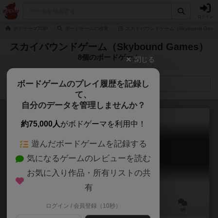
ログイン
ボドゲーマTOP
ボードゲームの検索
スカイバウンドゲーム（Skybound Gam
スカイバウンドゲーム（Skybound Games）
8個のボードゲーム
閉じる
ボードゲームのプレイ履歴を記録し
検索メニュー
て、
自分のデータを管理しませんか？
約75,000人
がボドゲーマを利用中！
遊んだボードゲームを記録する
ワンダーランズ・ウォー
気になるゲームのレビューを読む
Wonderland's War
6.8
お気に入り作品・所有リストの共
有
ログイン / 会員登録（10秒）
2～5人
45～75分
13歳～
3件