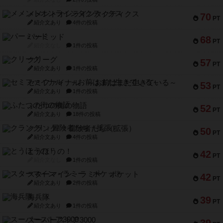
メメントオンラインタクティクス
70
PT
紹介文あり
4件の投稿
パーミッド
68
PT
紹介文なし
1件の投稿
クリーグ
57
PT
紹介文あり
1件の投稿
セミファイナル ～お前はまだ生きている～
53
PT
紹介文あり
1件の投稿
ふたつの街の物語
52
PT
紹介文あり
18件の投稿
クランク! ：冒険者たち（拡張）
50
PT
紹介文あり
4件の投稿
とうほうの！
42
PT
紹介文なし
1件の投稿
スターマイン・ラミー ポケット
42
PT
紹介文あり
2件の投稿
海兵隊
39
PT
紹介文あり
1件の投稿
スーパーストア3000
39