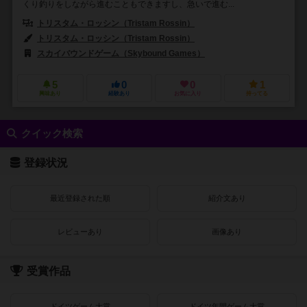
くり釣りをしながら進むこともできますし、急いで進む...
トリスタム・ロッシン（Tristam Rossin）
トリスタム・ロッシン（Tristam Rossin）
スカイバウンドゲーム（Skybound Games）
5
0
0
1
興味あり
経験あり
お気に入り
持ってる
クイック検索
登録状況
最近登録された順
紹介文あり
レビューあり
画像あり
受賞作品
ドイツゲーム大賞
ドイツ年間ゲーム大賞