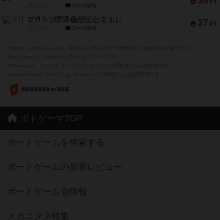
PT
紹介文なし
1件の投稿
フリップ７：復讐心とともに
37
PT
紹介文なし
2件の投稿
※Apple、Apple のロゴ は、米国および他の国々で登録されたApple Inc.の商標です。
※App Store は、Apple Inc.のサービスマークです。
※Android は、グーグル インコーポレイテッドの商標または登録商標です。
※Google Play とそのロゴは、Google Inc.の商標または登録商標です。
ボドゲーマTOP
ボードゲームを検索する
ボードゲームの新着レビュー
ボードゲーム会情報
メカニクス特集