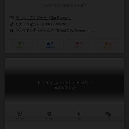
作品説明文の編集者を募集中
ティム・アイズナー（Tim Eisner）
ベン・アイズナー（Ben Eisne
リナ・コゼット（Lina Cossette）
デヴィッド・フォレスト（David F
ドルイドシティゲームズ（Druid City Games）
スカイバウンドゲーム（
1
7
1
4
興味あり
経験あり
お気に入り
持ってる
トライアル・バイ・トロリー
Trial by Trolley
3～13人
30～90分
14歳～
2件