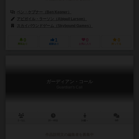
ベン・ケプナー（Ben Kepner）
アビガイル・ラーソン（Abigail Larson）
スカイバウンドゲーム（Skybound Games）
0
1
0
0
興味あり
経験あり
お気に入り
持ってる
ガーディアン・コール
Guardian's Call
2～5人
20～40分
14歳～
0件
作品説明文の編集者を募集中