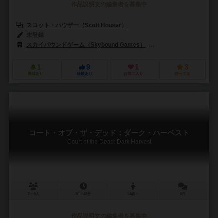
作品説明文の編集者を募集中
スコット・ハウザー（Scott Houser）
未登録
スカイバウンドゲーム（Skybound Games）
999ゲームズ（999 G
1
9
1
3
興味あり
経験あり
お気に入り
持ってる
コート・オブ・ザ・デッド：ダーク・ハーベスト
Court of the Dead: Dark Harvest
2～6人
30～45分
14歳～
0件
作品説明文の編集者を募集中