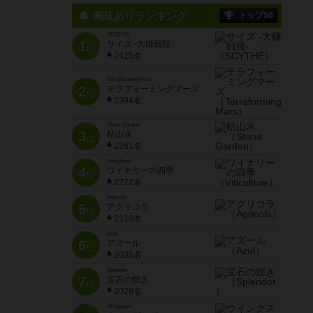
興味ありランキング
トップ50
SCYTHE
1
サイズ -大鎌戦役-
位
2415名
Terraforming Mars
2
テラフォーミングマーズ
位
2394名
Stone Garden
3
枯山水
位
2281名
Viticulture
4
ワイナリーの四季
位
2272名
Agricola
5
アグリコラ
位
2119名
Azul
6
アズール
位
2035名
Splendor
7
宝石の煌き
位
2028名
Wingspan