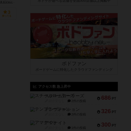
ボドゲが遊べる店舗を全国500店舗以上掲載中
Games Inc.）
ブリッシング（Delta Vision Publishing）
ルダス・マグヌス・スタジオ（Ludus Magnus Studio）
3
持ってる
ボドファン
ボードゲームに特化したクラウドファンディング
アクセス数 急上昇中
スチームローラーズ
686
PT
紹介文なし
2件の投稿
テンプテーション
326
PT
紹介文なし
2件の投稿
アマナイト
300
PT
紹介文なし
1件の投稿