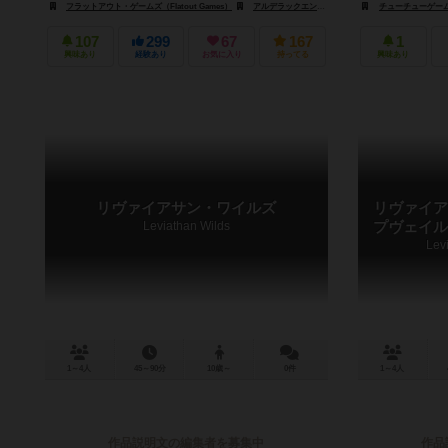
フラットアウト・ゲームズ（Flatout Games）
アルデラックエンターテイメントグループ（Alderac Entertainment Group）
チューチューゲームズ（
107
299
67
167
1
興味あり
経験あり
お気に入り
持ってる
興味あり
リヴァイアサン・ワイルズ
リヴァイア
Leviathan Wilds
プヴェイル
Lev
1～4人
45～90分
10歳～
0件
1～4人
作品説明文の編集者を募集中
作品