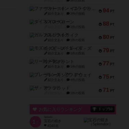
紹介文なし
5件の投稿
ファースト・イン・フライト
94
PT
紹介文あり
3件の投稿
ダイススローン
88
PT
紹介文なし
1件の投稿
ガルフストライク
80
PT
紹介文あり
1件の投稿
モズビ－ズ・レイダ－ズ
79
PT
紹介文あり
1件の投稿
リー対グラント
77
PT
紹介文あり
1件の投稿
ブレーキング・アウェイ
75
PT
紹介文あり
4件の投稿
ザ・フラッド
71
PT
紹介文なし
1件の投稿
お気に入りランキング
トップ50
Splendor
1
宝石の煌き
位
4040名