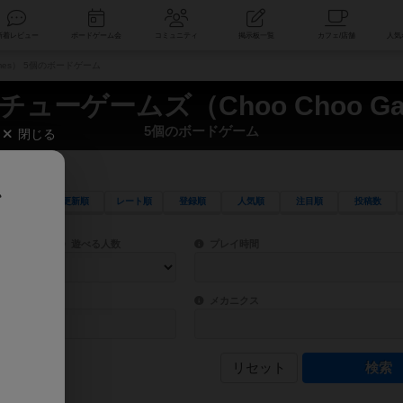
索
新着レビュー
ボードゲーム会
コミュニティ
掲示板一覧
mes） 5個のボードゲーム
チューゲームズ（Choo Choo Ga
5個のボードゲーム
閉じる
、
更新順
レート順
登録順
人気順
注目順
投稿数
ワード検索ができます。
検索できます。
プレイ対象人数に含まれるボードゲームを指定します。
目安となる所要時間を指定することができ
遊べる人数
プレイ時間
物などモチーフ・ストーリーを指定することができます。直感的にゲームシステムを理解
ゲーム性を構成するコアシステムです。主
バー
メカニクス
リセット