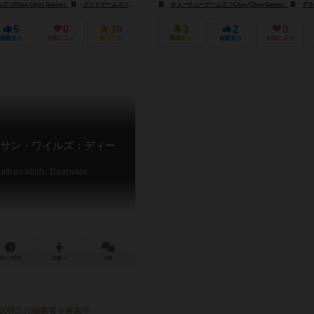
Choo Choo Games）
チューチューゲームズ（Choo Choo Games）
グッドゲームズパブリッシング（Good Games Publishing）
チューチューゲームズ（Choo Choo Games）
ライトNゲームズ（Light N 
デルタ ビジョン パ
5
0
19
3
2
0
経験あり
お気に入り
持ってる
興味あり
経験あり
お気に入り
サン・ワイルズ：ディー
iathan Wilds: Deepvale
45～90分
10歳～
0件
説明文の編集者を募集中