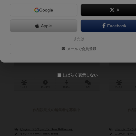
Google
X
Apple
Facebook
フィット・トゥ・プリント
アンフェア
または
Fit to Print
恐竜、西部
メールで会員登録
6.7
しばらく表示しない
1～6人
15～30分
10歳～
5件
2～5人
作品説明文の編集者を募集中
作品
ピーター・マクファーソン（Peter McPherson）
ジョエル・フィンチ（J
イアン・オトゥール（Ian O'Toole）
ニコール・キャッスルズ