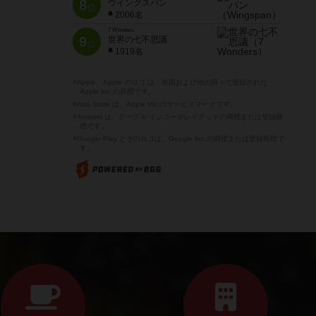
8
ウイングスパン
位
2006名
7 Wonders
9
世界の七不思議
位
1919名
※Apple、Apple のロゴ は、米国および他の国々で登録された
Apple Inc.の商標です。
※App Store は、Apple Inc.のサービスマークです。
※Android は、グーグル インコーポレイテッドの商標または登録商
標です。
※Google Play とそのロゴは、Google Inc.の商標または登録商標で
す。