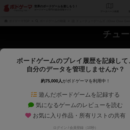
世界のボードゲームを楽しもう！
ボードゲーム専門の総合情報サイト
データベース
検
ボドゲーマTOP
ボードゲームの検索
チューチューゲームズ（Choo Choo Ga
チュー
ボードゲームのプレイ履歴を記録して
さくさく表示
じっくり表示
自分のデータを管理しませんか？
商品名、商品説明文、デザイナー名、テーマ名、メカニクス名を対象にフリー
ゲームデザイナー名を指定して
フリーワード
ゲームデザイナー
約75,000人
がボドゲーマを利用中！
遊んだボードゲームを記録する
対象年齢を指定します。
世界観や登場人
対象年齢
テーマ/フレー
気になるゲームのレビューを読む
お気に入り作品・所有リストの共有
ログイン / 会員登録（10秒）