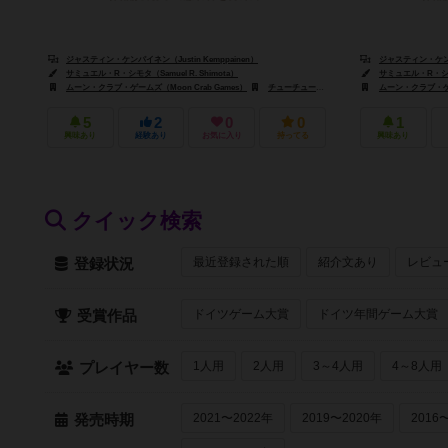
ジャスティン・ケンパイネン（Justin Kemppainen）
ジャスティン・ケンパイ
サミュエル・R・シモタ（Samuel R. Shimota）
サミュエル・R・シモタ（
ムーン・クラブ・ゲームズ（Moon Crab Games）
チューチューゲームズ（Choo Choo Games）
ムーン・クラブ・ゲーム
5
2
0
0
1
興味あり
経験あり
お気に入り
持ってる
興味あり
クイック検索
最近登録された順
紹介文あり
レビュ
登録状況
ドイツゲーム大賞
ドイツ年間ゲーム大賞
受賞作品
1人用
2人用
3～4人用
4～8人用
プレイヤー数
2021〜2022年
2019〜2020年
2016
発売時期