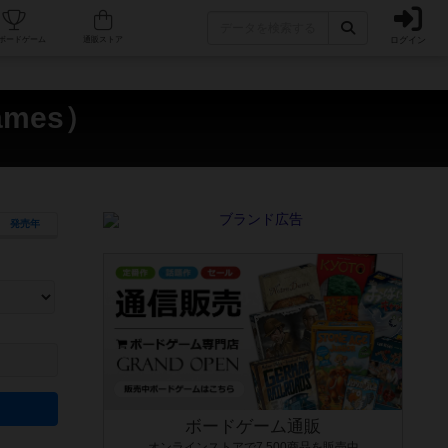
ログイン
カフェ/店舗
人気ボードゲーム
通販ストア
mes）
発売年
ます。マニュアルを読む時間や参加者へのルール説明時間は含まれていないため、初めて遊
できるよう、中世ファンタジー・クッキング・海賊同士の対決など、ゲームコンセプトを絞
にボードゲームに慣れている方向けの絞込機能です。例えば「ダイスロール」はランダム値
ボードゲーム通販
オンラインストアで7,500商品を販売中