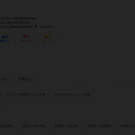
ネン（Justin Kemppainen）
Samuel R. Shimota）
ズ（Moon Crab Games）
フロステッド・ゲームズ（Frosted Games）
チューチューゲームズ（Choo Choo Games）
ヒット・ゲームズ（HIT Games）
0
0
0
経験あり
お気に入り
持ってる
ーあり
画像あり
フランス年間ゲーム大賞
ゲームマーケット大賞
〜2018年
2010〜2015年
2000〜2010年
1990〜2000年
1980〜1