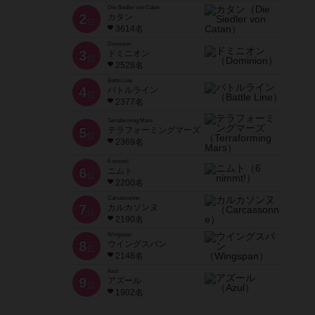
Die Siedler von Catan
2
カタン
位
3614名
Dominion
3
ドミニオン
位
2528名
Battle Line
4
バトルライン
位
2377名
Terraforming Mars
5
テラフォーミングマーズ
位
2369名
6 nimmt!
6
ニムト
位
2200名
Carcassonne
7
カルカソンヌ
位
2190名
Wingspan
8
ウイングスパン
位
2148名
Azul
9
アズール
位
1902名