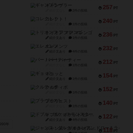
ギャンブラー
257
PT
紹介文なし
2件の投稿
コレクト！
240
PT
紹介文なし
1件の投稿
トリオンフ ア マレンゴ
236
PT
紹介文あり
1件の投稿
エレメンツ
232
PT
紹介文あり
4件の投稿
バー！パーティー
212
PT
紹介文なし
1件の投稿
ギョッと
154
PT
紹介文あり
1件の投稿
クルティボ
152
PT
紹介文なし
1件の投稿
ブラヴェスト
140
PT
紹介文なし
1件の投稿
ドブル：ポケットモンスター
122
PT
紹介文あり
4件の投稿
990年
ジャンヌ・ダルク-オルレアン ドロー＆ライト
118
PT