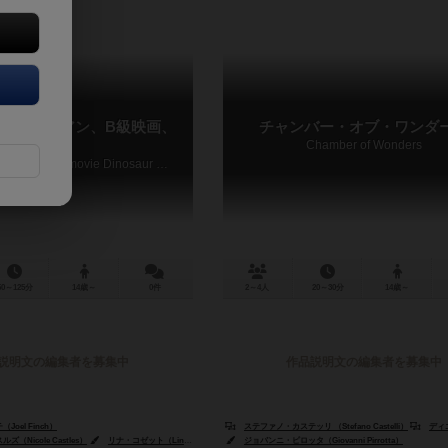
：エイリアン、B級映画、
チャンバー・オブ・ワンダ
劇（拡張）
Chamber of Wonders
Unfair Expansion: Alien B-movie Dinosaur Western
50～125分
14歳～
0件
2～4人
20～30分
14歳～
説明文の編集者を募集中
作品説明文の編集者を募集中
oel Finch）
ステファノ・カステッリ （Stefano Castelli）
ディエゴ・チェ
（Nicole Castles）
リナ・コゼット（Lina Cossette）
ジョバンニ・ピロッタ（Giovanni Pirrotta）
デヴィッド・フォレスト（David Forest）