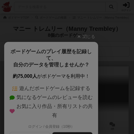
ログイン
ボドゲーマTOP
ボードゲームの検索
マニー トレムリー（Manny Trembley
マニー トレムリー（Manny Trembley）
8個のボードゲーム
閉じる
ボードゲームのプレイ履歴を記録し
検索メニュー
て、
自分のデータを管理しませんか？
約75,000人
がボドゲーマを利用中！
遊んだボードゲームを記録する
ワンダーランズ・ウォー
気になるゲームのレビューを読む
Wonderland's War
6.8
お気に入り作品・所有リストの共
有
ログイン / 会員登録（10秒）
2～5人
45～75分
13歳～
3件