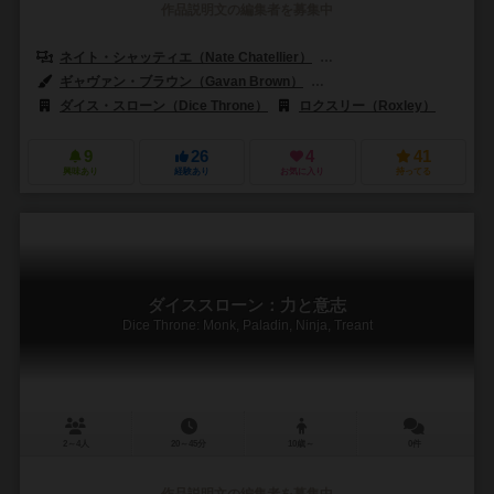
作品説明文の編集者を募集中
ネイト・シャッティエ（Nate Chatellier）
アーロン・ハイン（Aaron
ギャヴァン・ブラウン（Gavan Brown）
マニー・トレムリー（Manny 
ダイス・スローン（Dice Throne）
ロクスリー（Roxley）
9
26
4
41
興味あり
経験あり
お気に入り
持ってる
ダイススローン：力と意志
Dice Throne: Monk, Paladin, Ninja, Treant
2～4人
20～45分
10歳～
0件
作品説明文の編集者を募集中