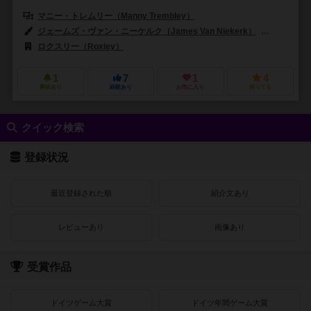
マニー・トレムリー（Manny Trembley）
ジェームズ・ヴァン・ニーケルク（James Van Niekerk）
マニー・ト
ロクスリー（Roxley）
1
7
1
4
興味あり
経験あり
お気に入り
持ってる
クイック検索
登録状況
最近登録された順
紹介文あり
レビューあり
画像あり
受賞作品
ドイツゲーム大賞
ドイツ年間ゲーム大賞