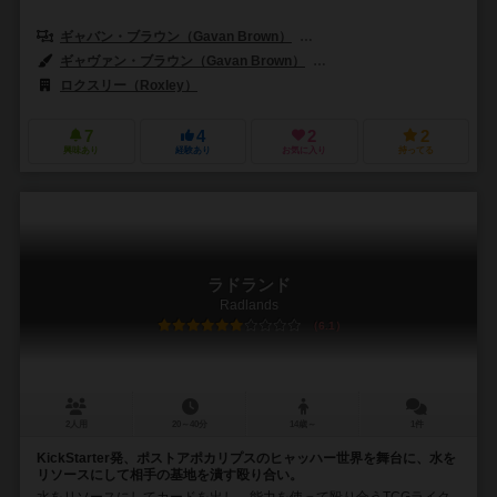
ギャバン・ブラウン（Gavan Brown）
ネイト・シャッティエ（Nate Ch
ギャヴァン・ブラウン（Gavan Brown）
ダミアン・マンモリチ（Damie
ロクスリー（Roxley）
7
4
2
2
興味あり
経験あり
お気に入り
持ってる
ラドランド
Radlands
6.1
2人用
20～40分
14歳～
1件
KickStarter発、ポストアポカリプスのヒャッハー世界を舞台に、水を
リソースにして相手の基地を潰す殴り合い。
水をリソースにしてカードを出し、能力を使って殴り合うTCGライク