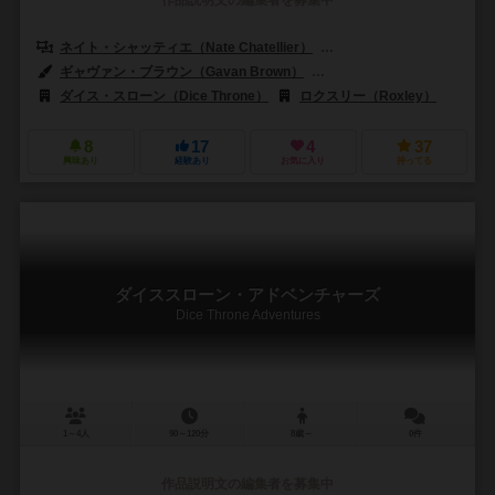
ネイト・シャッティエ（Nate Chatellier）
アーロン・ハイン（Aaron
ギャヴァン・ブラウン（Gavan Brown）
マニー・トレムリー（Manny 
ダイス・スローン（Dice Throne）
ロクスリー（Roxley）
8
17
4
37
興味あり
経験あり
お気に入り
持ってる
ダイススローン・アドベンチャーズ
Dice Throne Adventures
1～4人
90～120分
8歳～
0件
作品説明文の編集者を募集中