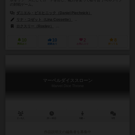
の対戦ゲーム。
ダニエル・ピエヒニック（Daniel Piechnick）
リナ・コゼット（Lina Cossette）
ダミアン・マンモリチ（Damien Ma
ロクスリー（Roxley）
ジェム・クラブ・キフト（Gém Klub Kft.）
10
10
2
8
興味あり
経験あり
お気に入り
持ってる
マーベルダイススローン
Marvel Dice Throne
2～6人
20～40分
8歳～
0件
作品説明文の編集者を募集中