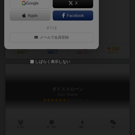
Google
X
作品説明文の編集者を募集中
Apple
Facebook
ティム・アイズナー（Tim Eisner）
ベン・アイズナー（Ben Eisne
または
マット・パケット（Matt Paquette）
マニー・トレムリー（Manny Tr
ドルイドシティゲームズ（Druid City Games）
スカイバウンドゲーム（
メールで会員登録
136
201
54
189
興味あり
経験あり
お気に入り
持ってる
しばらく表示しない
ダイススローン
Dice Throne
6.1
2～6人
20～40分
8歳～
1件