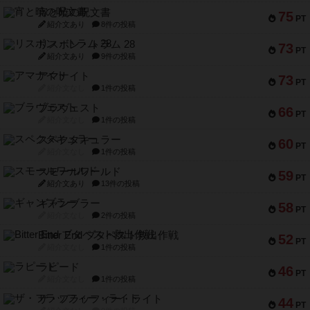
宵と暁の呪文書
75
PT
紹介文あり
8件の投稿
リスボン・トラム 28
73
PT
紹介文あり
9件の投稿
アマナイト
73
PT
紹介文なし
1件の投稿
ブラヴェスト
66
PT
紹介文なし
1件の投稿
スペクタキュラー
60
PT
紹介文なし
1件の投稿
スモールワールド
59
PT
紹介文あり
13件の投稿
ギャンブラー
58
PT
紹介文なし
2件の投稿
Bitter End ブタペスト救出作戦
52
PT
紹介文なし
1件の投稿
ラピード
46
PT
紹介文なし
1件の投稿
ザ・フラッフィー・ライト
44
PT