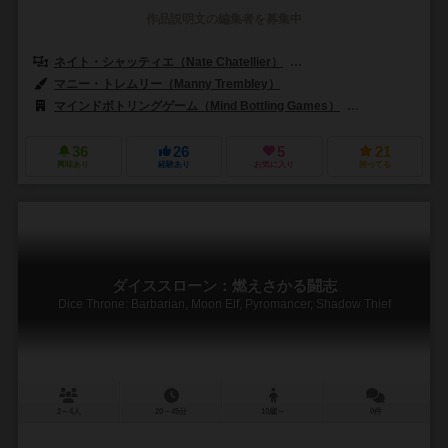
作品説明文の編集者を募集中
ネイト・シャッティエ（Nate Chatellier）
マニー・トレムリー（Manny
マニー・トレムリー（Manny Trembley）
マインドボトリングゲーム（Mind Bottling Games）
ロクスリー（Ro
36
26
5
21
興味あり
経験あり
お気に入り
持ってる
ダイススローン：燃えさかる闘志
Dice Throne: Barbarian, Moon Elf, Pyromancer, Shadow Thief
2～4人
20～45分
10歳～
0件