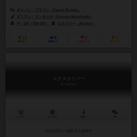
ギャバン・ブラウン（Gavan Brown）
ネイト・シャッティエ（Nate Ch
ダミアン・マンモリチ（Damien Mammoliti）
マニー・トレムリー（Ma
ザ・OP（The OP）
ロクスリー（Roxley）
12
6
2
5
興味あり
経験あり
お気に入り
持ってる
エクスカリバー
Excalibur
2～8人
15～25分
14歳～
0件
作品説明文の編集者を募集中