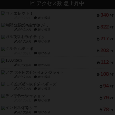
アクセス数 急上昇中
コレクト！
340
PT
紹介文なし
1件の投稿
無限まちがいさがし
322
PT
紹介文あり
2件の投稿
ガルフストライク
217
PT
紹介文あり
1件の投稿
クルティボ
203
PT
紹介文なし
1件の投稿
1809
112
PT
紹介文あり
1件の投稿
ファースト・イン・フライト
108
PT
紹介文あり
3件の投稿
モズビ－ズ・レイダ－ズ
94
PT
紹介文あり
1件の投稿
テンプテーション
79
PT
紹介文なし
2件の投稿
インドネシア
78
PT
紹介文あり
2件の投稿