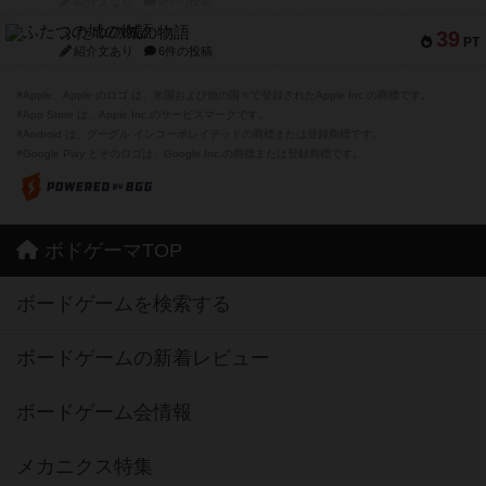
紹介文なし
0件の投稿
ふたつの城の物語
39
PT
紹介文あり
6件の投稿
※Apple、Apple のロゴ は、米国および他の国々で登録されたApple Inc.の商標です。
※App Store は、Apple Inc.のサービスマークです。
※Android は、グーグル インコーポレイテッドの商標または登録商標です。
※Google Play とそのロゴは、Google Inc.の商標または登録商標です。
ボドゲーマTOP
ボードゲームを検索する
ボードゲームの新着レビュー
ボードゲーム会情報
メカニクス特集