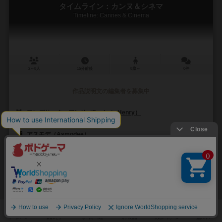
タイムライン：カンヌ＆シネマ
Timeline: Cannes & Cinema
2～8人
15分前後
8歳～
0件
作品説明文の編集者を募集中
フレデリック・アンリ（Frederic Henry）
ピエロー（Pierô）
アスモデ（Asmodee）
4
0
0
0
興味あり
経験あり
お気に入り
持ってる