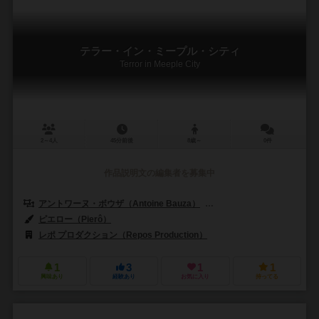
テラー・イン・ミープル・シティ
Terror in Meeple City
2～4人
45分前後
8歳～
0件
作品説明文の編集者を募集中
アントワーヌ・ボウザ（Antoine Bauza）
ルドヴィック・モーブロン（Lu
ピエロー（Pierô）
レポ プロダクション（Repos Production）
1
3
1
1
興味あり
経験あり
お気に入り
持ってる