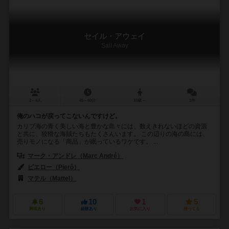
セイル・アウェイ
Sail Away
2～4人
45～60分
10歳～
1件
俺のハコが戻ってこないんですけど。
カリブ海の青く美しい海と豊かな島々には、数えきれないほどの資源
と共に、狡猾な海賊たちもたくさんいます。 この辺りの海の島には、
売りモノになる「商品」が眠っているワケです。 ...
マーク・アンドレ（Marc André）
ピエロー（Pierô）
マテル（Mattel）
6
10
1
5
興味あり
経験あり
お気に入り
持ってる