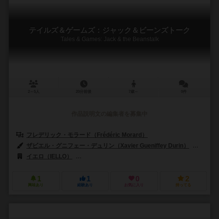
テイルズ＆ゲームズ：ジャック＆ビーンズトーク
Tales & Games: Jack & the Beanstalk
2～5人
20分前後
7歳～
0件
作品説明文の編集者を募集中
フレデリック・モラード（Frédéric Morard）
ザビエル・グニフェー・デュリン（Xavier Gueniffey Durin）
ピエロ
イエロ（IELLO）
パープルブレインクリエーション（Purple Brain Cr
1
1
0
2
興味あり
経験あり
お気に入り
持ってる