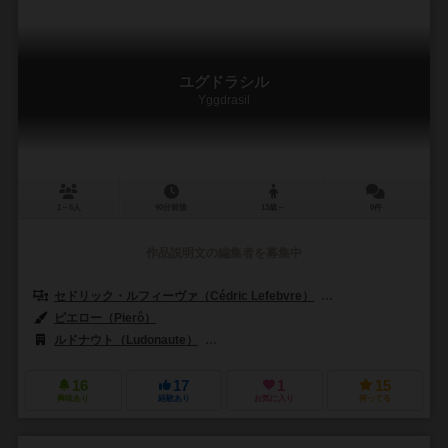
ユグドラシル
Yggdrasil
1～6人
90分前後
13歳～
0件
作品説明文の編集者を募集中
セドリック・ルフィーヴァ（Cédric Lefebvre）
ファブリック・ラベリーノ
ピエロー（Pierô）
ルドナウト（Ludonaute）
ズィーマンゲームズ（Z-Man Games）
16
17
1
15
興味あり
経験あり
お気に入り
持ってる