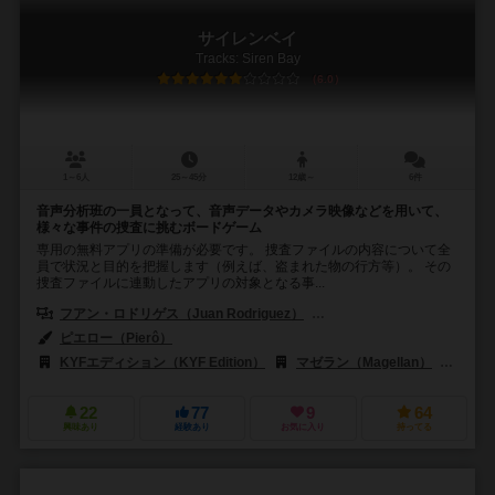
サイレンベイ
Tracks: Siren Bay
6.0
1～6人
25～45分
12歳～
6件
音声分析班の一員となって、音声データやカメラ映像などを用いて、
様々な事件の捜査に挑むボードゲーム
専用の無料アプリの準備が必要です。 捜査ファイルの内容について全
員で状況と目的を把握します（例えば、盗まれた物の行方等）。 その
捜査ファイルに連動したアプリの対象となる事...
フアン・ロドリゲス（Juan Rodriguez）
クリスチャン・ルビエラ（Chris
ピエロー（Pierô）
KYFエディション（KYF Edition）
マゼラン（Magellan）
ムド
22
77
9
64
興味あり
経験あり
お気に入り
持ってる