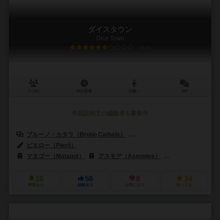
ダイスタウン
Dice Town
6.0
2～5人
45分前後
10歳～
0件
作品説明文の編集者を募集中
ブルーノ・カタラ（Bruno Cathala）
ルドヴィック・モーブロン（Ludov
ピエロー（Pierô）
マタゴー（Matagot）
アスモデ（Asmodee）
アステリオン・プレス
10
56
8
34
興味あり
経験あり
お気に入り
持ってる