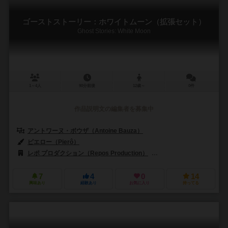
ゴーストストーリー：ホワイトムーン（拡張セット）
Ghost Stories: White Moon
1～4人
90分前後
12歳～
0件
作品説明文の編集者を募集中
アントワーヌ・ボウザ（Antoine Bauza）
ピエロー（Pierô）
レポ プロダクション（Repos Production）
アスモデ（Asmodee）
7
4
0
14
興味あり
経験あり
お気に入り
持ってる