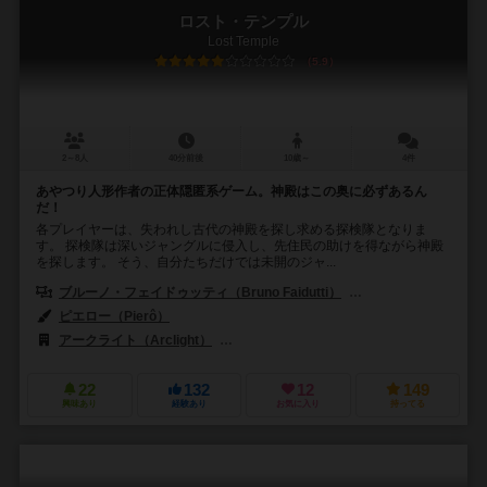
ロスト・テンプル
Lost Temple
5.9
2～8人
40分前後
10歳～
4件
あやつり人形作者の正体隠匿系ゲーム。神殿はこの奥に必ずあるん
だ！
各プレイヤーは、失われし古代の神殿を探し求める探検隊となりま
す。 探検隊は深いジャングルに侵入し、先住民の助けを得ながら神殿
を探します。 そう、自分たちだけでは未開のジャ...
ブルーノ・フェイドゥッティ（Bruno Faidutti）
ピエロ・チョーニ（Pie
ピエロー（Pierô）
アークライト（Arclight）
ライフスタイル ボードゲームズ（Lifestyle
22
132
12
149
興味あり
経験あり
お気に入り
持ってる