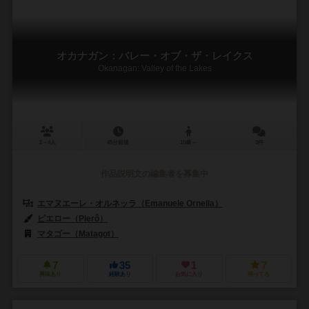
オカナガン：バレー・オブ・ザ・レイクス
Okanagan: Valley of the Lakes
2～4人
45分前後
10歳～
3件
作品説明文の編集者を募集中
エマヌエーレ・オルネッラ（Emanuele Ornella）
ピエロー（Pierô）
マタゴー（Matagot）
7
35
1
7
興味あり
経験あり
お気に入り
持ってる