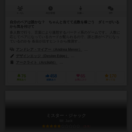
4～8人
45分前後
10歳～
8件
自分のペアは誰かな？ ちゃんと当てて点数を稼ごう ダミーがいる
から気を付けて
多人数で行う、言葉により連想するパーティ系のゲームです。 人数に
応じてペアになっているカードが配られるので、誰と誰がペアになっ
ているのかを 各自が出すヒントから推測す...
アンドレア・マイアー（Andrea Meyer）
エリック・ニールセン（Erik
デザインエッジ（Design Edge）
ジーン・ローレント（Jean Laure
アークライト（Arclight）
ビーウィッチド シュピール（BeWitched S
76
458
65
170
興味あり
経験あり
お気に入り
持ってる
ミスター・ジャック
Mr. Jack
5.9