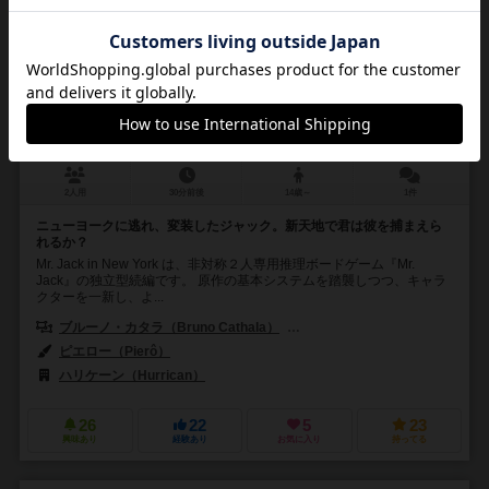
ミスター・ジャック・イン・ニューヨーク
Mr. Jack in New York
2人用
30分前後
14歳～
1件
ニューヨークに逃れ、変装したジャック。新天地で君は彼を捕まえら
れるか？
Mr. Jack in New York は、非対称２人専用推理ボードゲーム『Mr.
Jack』の独立型続編です。 原作の基本システムを踏襲しつつ、キャラ
クターを一新し、よ...
ブルーノ・カタラ（Bruno Cathala）
ルドヴィック・モーブロン（Ludov
ピエロー（Pierô）
ハリケーン（Hurrican）
26
22
5
23
興味あり
経験あり
お気に入り
持ってる