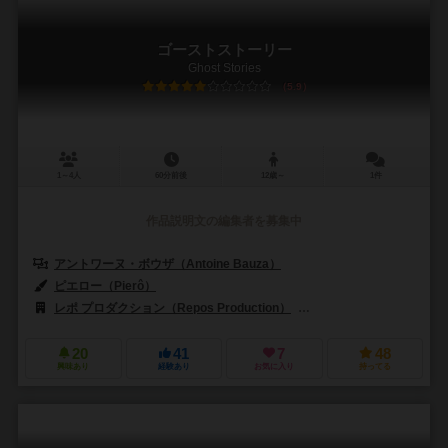
ゴーストストーリー
Ghost Stories
5.9
1～4人
60分前後
12歳～
1件
作品説明文の編集者を募集中
アントワーヌ・ボウザ（Antoine Bauza）
ピエロー（Pierô）
レポ プロダクション（Repos Production）
アスモデ（Asmodee）
20
41
7
48
興味あり
経験あり
お気に入り
持ってる