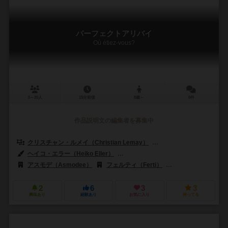
パーフェクトアリバイ
Où étiez-vous?
5～20人
15分前後
8歳～
0件
作品説明文の編集者を募集中
クリスチャン・ルメイ（Christian Lemay）
パスカル・ルセル（Pasca
ヘイコ・エラー（Heiko Eller）
ル・ミル・パテス（Le Mille-Pattes
アスモデ（Asmodee）
フェルティ（Ferti）
ハイデルベルグ・ゲー
2
6
3
3
興味あり
経験あり
お気に入り
持ってる