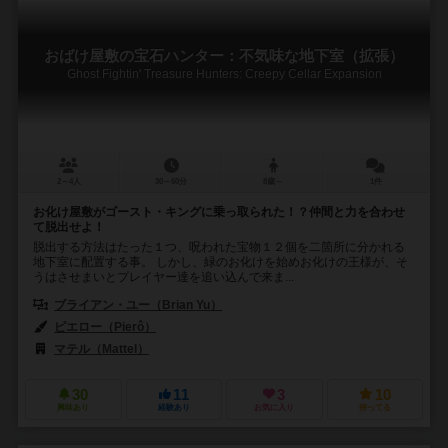
おばけ屋敷の宝石ハンター：不気味な地下室（拡張）
Ghost Fightin' Treasure Hunters: Creepy Cellar Expansion
2～4人
30～60分
8歳～
1件
お化け屋敷がゴースト・キングに乗っ取られた！？仲間と力を合わせ
て脱出せよ！
脱出する方法はたった１つ、呪われた宝物１２個を二箇所に分かれる
地下室に配置する事。 しかし、緑のお化けを始めお化けの王様が、そ
うはさせまいとプレイヤー達を追い込んで来ま...
ブライアン・ユー（Brian Yu）
ピエロー（Pierô）
マテル（Mattel）
30
11
3
10
興味あり
経験あり
お気に入り
持ってる