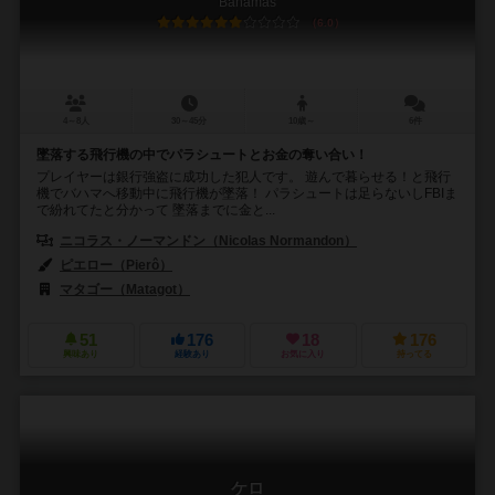
Bahamas
6.0
4～8人
30～45分
10歳～
6件
墜落する飛行機の中でパラシュートとお金の奪い合い！
プレイヤーは銀行強盗に成功した犯人です。 遊んで暮らせる！と飛行
機でバハマへ移動中に飛行機が墜落！ パラシュートは足らないしFBIま
で紛れてたと分かって 墜落までに金と...
ニコラス・ノーマンドン（Nicolas Normandon）
ピエロー（Pierô）
マタゴー（Matagot）
51
176
18
176
興味あり
経験あり
お気に入り
持ってる
ケロ