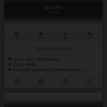
巫女の予言
Völuspá
2～5人
45分前後
10歳～
1件
作品説明文の編集者を募集中
スコット・カプト（Scott Caputo）
ピエロー（Pierô）
ストロングホールド ゲームズ（Stronghold Games）
ホワイトゴブリン
2
1
0
2
興味あり
経験あり
お気に入り
持ってる