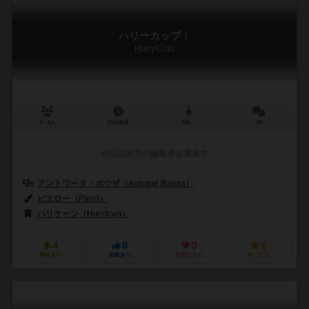
ハリーカップ！
Hurry'Cup!
3～6人
30分前後
9歳～
0件
作品説明文の編集者を募集中
アントワーヌ・ボウザ（Antoine Bauza）
ピエロー（Pierô）
ハリケーン（Hurrican）
4
8
0
6
興味あり
経験あり
お気に入り
持ってる