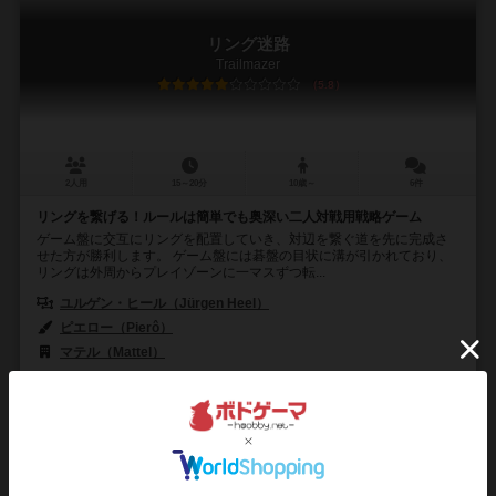
リング迷路
Trailmazer
5.8
2人用
15～20分
10歳～
6件
リングを繋げる！ルールは簡単でも奥深い二人対戦用戦略ゲーム
ゲーム盤に交互にリングを配置していき、対辺を繋ぐ道を先に完成さ
せた方が勝利します。 ゲーム盤には碁盤の目状に溝が引かれており、
リングは外周からプレイゾーンに一マスずつ転...
ユルゲン・ヒール（Jürgen Heel）
ピエロー（Pierô）
マテル（Mattel）
25
124
6
69
興味あり
経験あり
お気に入り
持ってる