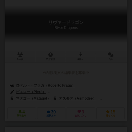
リヴァードラゴン
River Dragons
2～6人
30分前後
8歳～
1件
作品説明文の編集者を募集中
ロベルト・フラガ（Roberto Fraga）
ピエロー（Pierô）
ギラウメ・ローマー（Guillaume Rohmer）
マタゴー（Matagot）
アスモデ（Asmodee）
アステリオン・プレス
4
30
3
15
興味あり
経験あり
お気に入り
持ってる