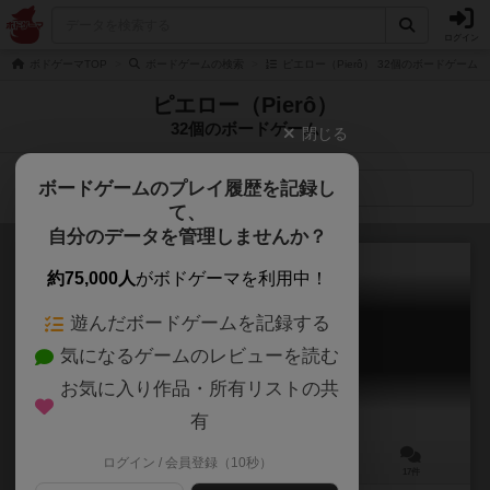
ログイン
ボドゲーマTOP
ボードゲームの検索
ピエロー（Pierô） 32個のボードゲーム
ピエロー（Pierô）
32個のボードゲーム
閉じる
ボードゲームのプレイ履歴を記録し
検索メニュー
て、
自分のデータを管理しませんか？
約75,000人
がボドゲーマを利用中！
遊んだボードゲームを記録する
ディクシット：オデッセイ
気になるゲームのレビューを読む
Dixit Odyssey
7.1
お気に入り作品・所有リストの共
有
ログイン / 会員登録（10秒）
3～12人
30分前後
8歳～
17件