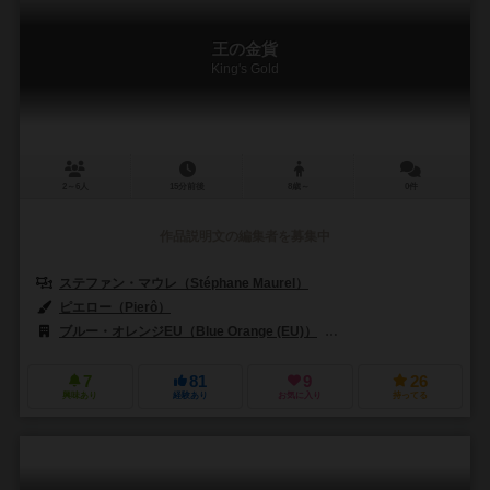
王の金貨
King's Gold
2～6人
15分前後
8歳～
0件
作品説明文の編集者を募集中
ステファン・マウレ（Stéphane Maurel）
ピエロー（Pierô）
ブルー・オレンジEU（Blue Orange (EU)）
ブルーオレンジゲームズ（Bl
7
81
9
26
興味あり
経験あり
お気に入り
持ってる