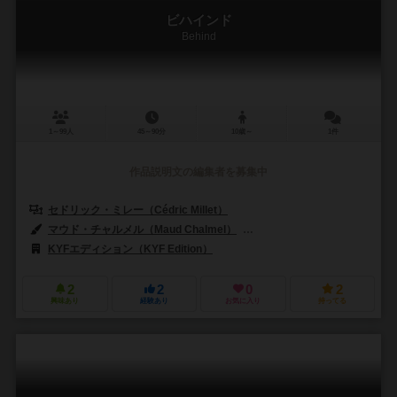
ビハインド
Behind
1～99人
45～90分
10歳～
1件
作品説明文の編集者を募集中
セドリック・ミレー（Cédric Millet）
マウド・チャルメル（Maud Chalmel）
ピエロー（Pierô）
マー
KYFエディション（KYF Edition）
2
2
0
2
興味あり
経験あり
お気に入り
持ってる