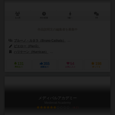
2人用
30分前後
9歳～
7件
作品説明文の編集者を募集中
ブルーノ・カタラ（Bruno Cathala）
ルドヴィック・モーブロン（Ludov
ピエロー（Pierô）
ハリケーン（Hurrican）
ノイロルーディック（Neuroludic）
131
355
54
198
興味あり
経験あり
お気に入り
持ってる
メディバルアカデミー
Medieval Academy
6.2