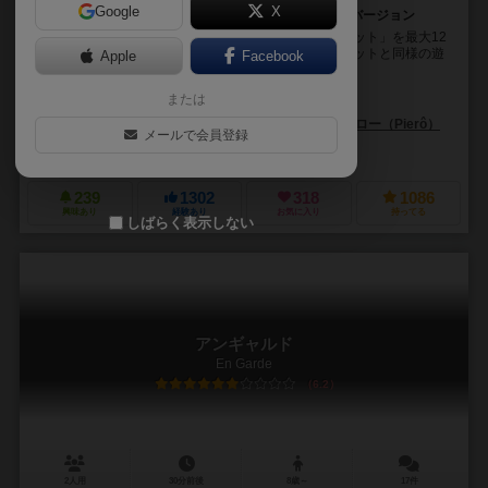
Google
X
傑作コミュニケーションゲーム「ディクシット」の別バージョン
「ディクシット:オデッセイ」は名作ゲーム「ディクシット」を最大12
人で遊べるように調整した新バージョンです。 基本セットと同様の遊
Apple
Facebook
び方が出来る他、7人以上の場合は投票権...
または
ジャン=ルイ・ルビラ（Jean-Louis Roubira）
マリー・カルドゥワ（Marie Cardouat）
ピエロー（Pierô）
メールで会員登録
リベリュー（Libellud）
ADCブラックファイア・エンターテイメント（ADC B
239
1302
318
1086
興味あり
経験あり
お気に入り
持ってる
しばらく表示しない
アンギャルド
En Garde
6.2
2人用
30分前後
8歳～
17件