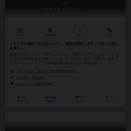
Kero
5.9
2人用
30分前後
9歳～
4件
トラックの燃料に気を配りながら、資源を調達し相手より多くの領土
を奪え！
舞台はケロシンという燃料が欠乏した、荒廃した世界。しかし、いま
だに資源豊富な領土は残っている。このゲームは２人対戦で、それぞ
れケロというトラックの燃料消費を抑えながら資源を得...
プロスペロ・ホール（Prospero Hall）
ピエロー（Pierô）
ハリケーン（Hurrican）
58
124
16
70
興味あり
経験あり
お気に入り
持ってる