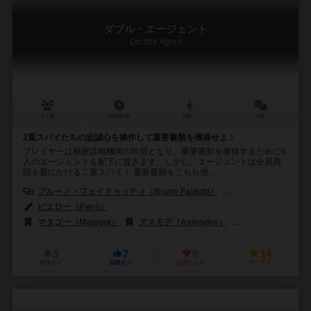
ダブル・エージェント
Double Agent
2人用
20分前後
9歳～
0件
2重スパイたちの忠誠心を操作して重要書類を獲得せよ！
プレイヤーは秘密諜報機関の幹部となり、重要書類を獲得するために6
人のエージェントを配下に置きます。しかし、エージェントは全員両
国を股にかける二重スパイ！ 重要書類をこちら側...
ブルーノ・フェイドゥッティ（Bruno Faidutti）
ルドヴィック・モーブロ
ピエロー（Pierô）
マタゴー（Matagot）
アスモデ（Asmodee）
ジュー スール アン 
3
7
0
14
興味あり
経験あり
お気に入り
持ってる