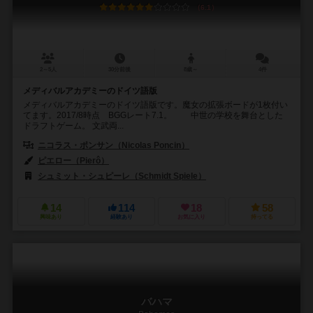
6.1
2～5人
30分前後
8歳～
4件
メディバルアカデミーのドイツ語版
メディバルアカデミーのドイツ語版です。魔女の拡張ボードが1枚付い
てます。2017/8時点 BGGレート7.1。 中世の学校を舞台とした
ドラフトゲーム。 文武両...
ニコラス・ポンサン（Nicolas Poncin）
ピエロー（Pierô）
シュミット・シュピーレ（Schmidt Spiele）
14
114
18
58
興味あり
経験あり
お気に入り
持ってる
バハマ