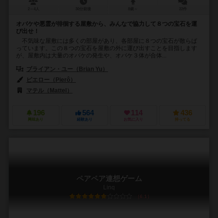
2～4人
30分前後
8歳～
22件
オバケや悪霊が徘徊する屋敷から、みんなで協力して８つの宝石を運
び出せ！
不気味な屋敷には多くの部屋があり、各部屋に８つの宝石が散らば
っています。この８つの宝石を屋敷の外に運び出すことを目指します
が、屋敷内は大量のオバケの発生や、オバケ３体が合体...
ブライアン・ユー（Brian Yu）
ピエロー（Pierô）
マテル（Mattel）
196
564
114
436
興味あり
経験あり
お気に入り
持ってる
ペアペア連想ゲーム
Linq
6.1