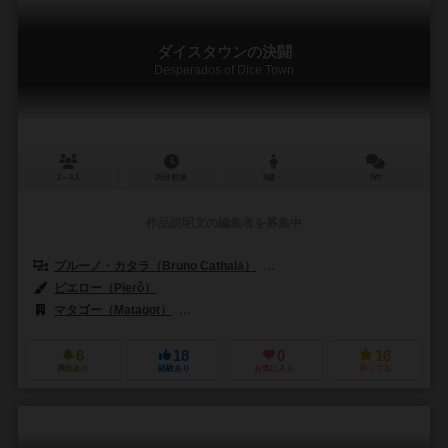
ダイスタウンの決闘
Desperados of Dice Town
2～4人
25分前後
8歳～
0件
作品説明文の編集者を募集中
ブルーノ・カタラ（Bruno Cathala）
ルドヴィック・モーブロン（Ludov
ピエロー（Pierô）
マタゴー（Matagot）
アステリオン・プレス（Asterion Press）
6
18
0
16
興味あり
経験あり
お気に入り
持ってる