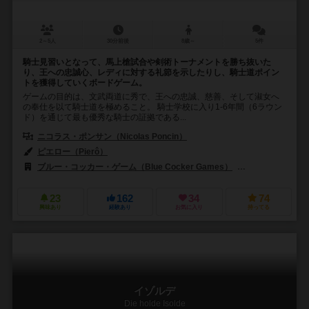
2～5人
30分前後
8歳～
5件
騎士見習いとなって、馬上槍試合や剣術トーナメントを勝ち抜いた
り、王への忠誠心、レディに対する礼節を示したりし、騎士道ポイン
トを獲得していくボードゲーム。
ゲームの目的は、文武両道に秀で、王への忠誠、慈善、そして淑女へ
の奉仕を以て騎士道を極めること。 騎士学校に入り1-6年間（6ラウン
ド）を通じて最も優秀な騎士の証拠である...
ニコラス・ポンサン（Nicolas Poncin）
ピエロー（Pierô）
ブルー・コッカー・ゲーム（Blue Cocker Games）
ゴーキッズ（Go
23
162
34
74
興味あり
経験あり
お気に入り
持ってる
イゾルデ
Die holde Isolde