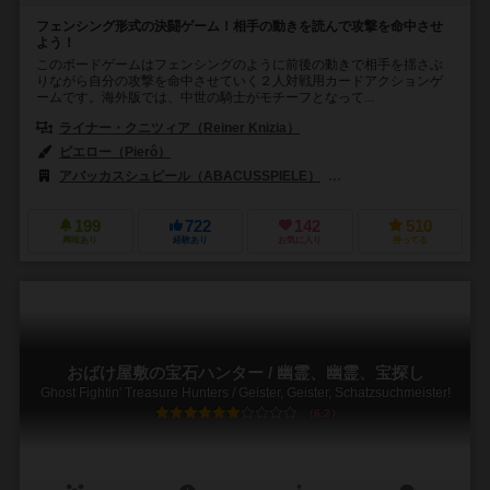
フェンシング形式の決闘ゲーム！相手の動きを読んで攻撃を命中させ
よう！
このボードゲームはフェンシングのように前後の動きで相手を揺さぶ
りながら自分の攻撃を命中させていく２人対戦用カードアクションゲ
ームです。海外版では、中世の騎士がモチーフとなって...
ライナー・クニツィア（Reiner Knizia）
ピエロー（Pierô）
アバッカスシュピール（ABACUSSPIELE）
イーグル-グリフォン・ゲーム
199
722
142
510
興味あり
経験あり
お気に入り
持ってる
おばけ屋敷の宝石ハンター / 幽霊、幽霊、宝探し
Ghost Fightin' Treasure Hunters / Geister, Geister, Schatzsuchmeister!
6.2