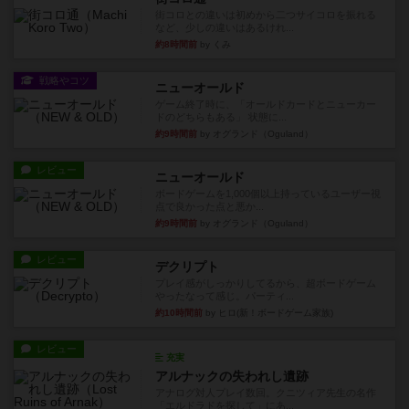
街コロとの違いは初めから二つサイコロを振れる
など、少しの違いはあるけれ...
約8時間前
by くみ
戦略やコツ
ニューオールド
ゲーム終了時に、「オールドカードとニューカー
ドのどちらもある」 状態に...
約9時間前
by オグランド（Oguland）
レビュー
ニューオールド
ボードゲームを1,000個以上持っているユーザー視
点で良かった点と悪か...
約9時間前
by オグランド（Oguland）
レビュー
デクリプト
プレイ感がしっかりしてるから、超ボードゲーム
やったなって感じ。パーティ...
約10時間前
by ヒロ(新！ボードゲーム家族)
レビュー
充実
アルナックの失われし遺跡
アナログ対人プレイ数回。クニツィア先生の名作
「エルドラドを探して」にあ...