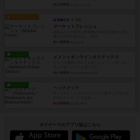
約12時間前
by おーちゃん
ルール/インスト
画像付き
充実
マーケットフレッシュ
目的あなたの店先に農産物の木箱を戦略的に積み
重ねて在庫を最大化し、競合...
約17時間前
by jurong
レビュー
メメントオンラインタクティクス
どんどん物量が増えて大変になっていく押し付け
合いが楽しいゲーム盛り上が...
約17時間前
by nekomanma222
レビュー
ヘックメック
サイコロゲームです1から5までの数字と芋虫がか
かれたダイス。これを振っ...
約19時間前
by みいやん
ボドゲーマのアプリ版はこちら