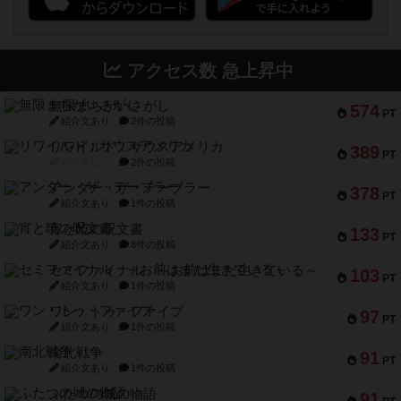
アクセス数 急上昇中
無限まちがいさがし
574
PT
紹介文あり
2件の投稿
リワイルド：サウスアメリカ
389
PT
紹介文なし
2件の投稿
アンダー・ザ・テーブラー
378
PT
紹介文あり
1件の投稿
宵と暁の呪文書
133
PT
紹介文あり
8件の投稿
セミファイナル ～お前はまだ生きている～
103
PT
紹介文あり
1件の投稿
ワン・トゥ・ファイブ
97
PT
紹介文あり
1件の投稿
南北戦争
91
PT
紹介文あり
1件の投稿
ふたつの城の物語
91