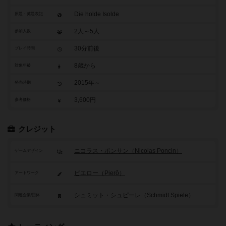
Die holde Isolde
原題・英題表記
2人～5人
参加人数
30分前後
プレイ時間
8歳から
対象年齢
2015年～
発売時期
3,600円
参考価格
クレジット
ニコラス・ポンサン（Nicolas Poncin）
ゲームデザイン
ピエロー（Pierô）
アートワーク
シュミット・シュピーレ（Schmidt Spiele）
関連企業/団体