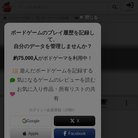
ログイン
閉じる
ボドゲーマTOP
ボードゲームの検索
イゾルデ
ボードゲームのプレイ履歴を記録し
て、
自分のデータを管理しませんか？
イゾルデ
約75,000人
がボドゲーマを利用中！
Die holde Isolde
遊んだボードゲームを記録する
気になるゲームのレビューを読む
お気に入り作品・所有リストの共
有
6
3
9
トップ
画像
動画
レビュー
カフェ
ログイン / 会員登録（10秒）
Google
X
Apple
Facebook