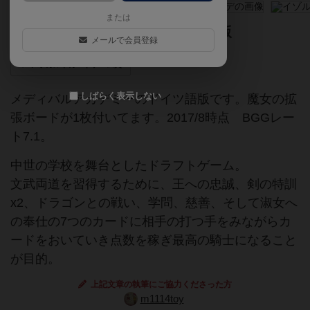
または
メディバルアカデミーのドイツ語版
メールで会員登録
アラカルトカードゲーム賞
しばらく表示しない
メディバルアカデミーのドイツ語版です。魔女の拡
張ボードが1枚付いてます。2017/8時点 BGGレー
ト7.1。
中世の学校を舞台としたドラフトゲーム。
文武両道を習得するために、王への忠誠、剣の特訓
x2、ドラゴンとの戦い、学問、慈善、そして淑女へ
の奉仕の7つのカードに相手の打つ手をみながらカ
ードをおいていき点数を稼ぎ最高の騎士になること
が目的。
上記文章の執筆にご協力くださった方
m1114toy