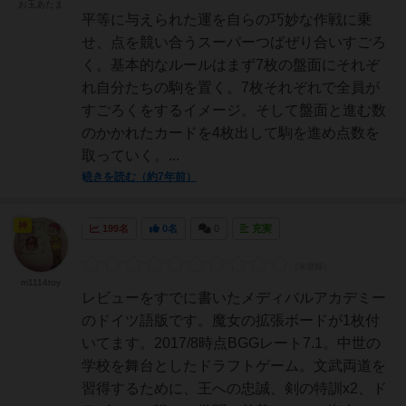
お玉あたま
​平等に与えられた運を自らの巧妙な作戦に乗
せ、点を競い合うスーパーつばぜり合いすごろ
く。​​​​​基本的なルールはまず7枚の盤面にそれぞ
れ自分たちの駒を置く。7枚それぞれで全員が
すごろくをするイメージ。そして盤面と進む数
のかかれたカードを4枚出して駒を進め点数を
取っていく。...
続きを読む（約7年前）
神
199名
0名
0
充実
m1114toy
レビューをすでに書いたメディバルアカデミー
のドイツ語版です。魔女の拡張ボードが1枚付
いてます。2017/8時点BGGレート7.1。中世の
学校を舞台としたドラフトゲーム。文武両道を
習得するために、王への忠誠、剣の特訓x2、ド