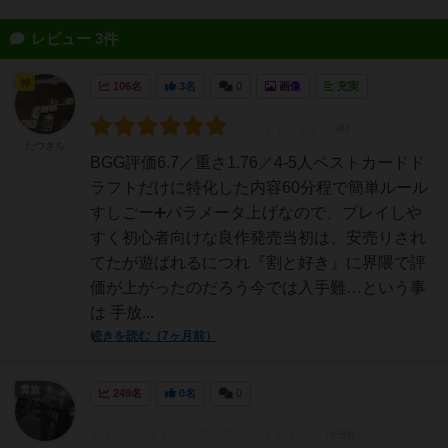
レビュー 3件
神
106名
3名
0
画像
充実
たつきち
BGG評価6.7／重さ1.76／4-5人ベストカードド
ラフトだけに特化した内容60分程で簡単ルール
すしごー➕パラメータ上げなので、プレイしや
すく初心者向けな良作発売当初は、安売りされ
てたが遊ばれるにつれ『割と好き』に界隈で評
価が上がったのだろう今では入手難…という事
は 手放...
続きを読む（7ヶ月前）
貴族
249名
0名
0