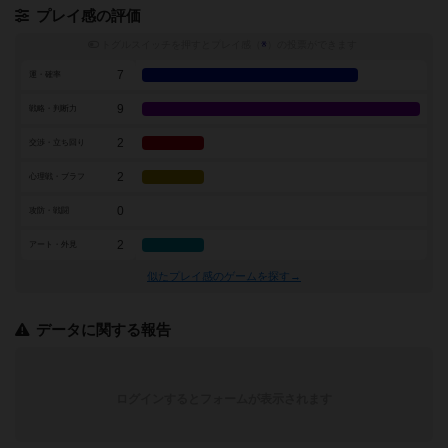
プレイ感の評価
トグルスイッチを押すとプレイ感（
※
）の投票ができます
7
運・確率
9
戦略・判断力
2
交渉・立ち回り
2
心理戦・ブラフ
0
攻防・戦闘
2
アート・外見
似たプレイ感のゲームを探す→
データに関する報告
ログインするとフォームが表示されます