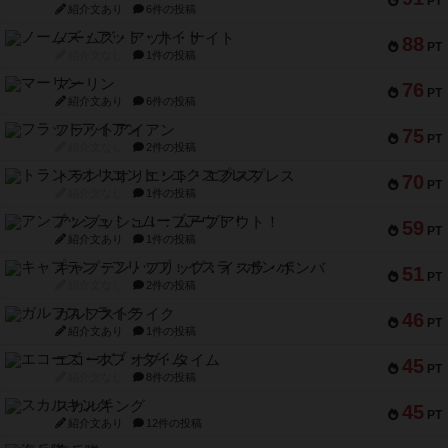
PT
紹介文あり
6件の投稿
ノームズ・アット・ナイト
88
PT
紹介文なし
1件の投稿
マーリン
76
PT
紹介文あり
6件の投稿
フラットアイアン
75
PT
紹介文なし
2件の投稿
トランスオリエント・エクスプレス
70
PT
紹介文なし
1件の投稿
アンブッシュ！：ムーブアウト！
59
PT
紹介文あり
1件の投稿
キャプテン・フリップ：イスラ・ボンバ
51
PT
紹介文なし
2件の投稿
ガルフストライク
46
PT
紹介文あり
1件の投稿
エコーズ・オブ・タイム
45
PT
紹介文なし
8件の投稿
スカルキング
45
PT
紹介文あり
12件の投稿