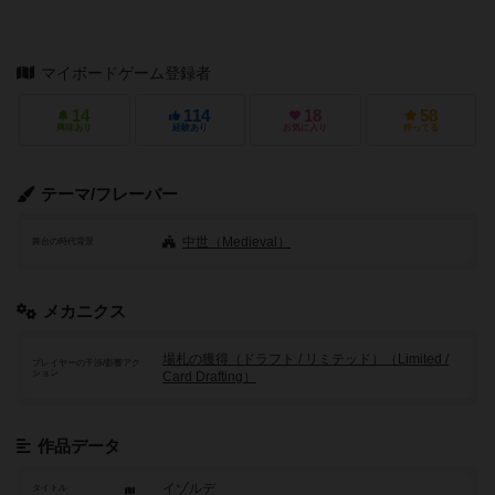
マイボードゲーム登録者
14
114
18
58
興味あり
経験あり
お気に入り
持ってる
テーマ/フレーバー
中世（Medieval）
舞台の時代背景
メカニクス
場札の獲得（ドラフト / リミテッド）（Limited /
プレイヤーの干渉/影響アク
ション
Card Drafting）
作品データ
イゾルデ
タイトル