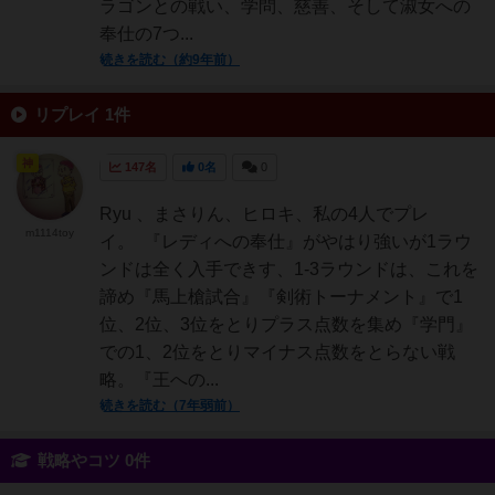
ラゴンとの戦い、学問、慈善、そして淑女への
奉仕の7つ...
続きを読む（約9年前）
リプレイ 1件
神
147名
0名
0
Ryu 、まさりん、ヒロキ、私の4人でプレ
m1114toy
イ。 『レディへの奉仕』がやはり強いが1ラウ
ンドは全く入手できす、1-3ラウンドは、これを
諦め『馬上槍試合』『剣術トーナメント』で1
位、2位、3位をとりプラス点数を集め『学門』
での1、2位をとりマイナス点数をとらない戦
略。『王への...
続きを読む（7年弱前）
戦略やコツ 0件