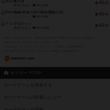
海兵隊
45
PT
紹介文あり
1件の投稿
Bitter End ブタペスト救出作戦
45
PT
紹介文なし
1件の投稿
ドコジャン
42
PT
紹介文あり
10件の投稿
※Apple、Apple のロゴ は、米国および他の国々で登録されたApple Inc.の商標です。
※App Store は、Apple Inc.のサービスマークです。
※Android は、グーグル インコーポレイテッドの商標または登録商標です。
※Google Play とそのロゴは、Google Inc.の商標または登録商標です。
ボドゲーマTOP
ボードゲームを検索する
ボードゲームの新着レビュー
ボードゲーム会情報