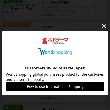
レビュー
ふたつの街の物語
タイルを4×4で並べて街づくりします。ただし、
街は各プレイヤーの間にあ...
約2時間前
by ジェイとと
ルール/インスト
画像付き
ざりかに将棋
３種類の駒だけが登場する超シンプルな将棋系ゲ
ーム入門作品です♪(＾＾)...
約2時間前
by あんちっく
レビュー
エージェントアベニュー
追いついたら勝ち。シンプルな ルールとで直感的
な 目的で、ボドゲ慣れし...
約3時間前
by daisdice
レビュー
充実
ウイングスパン
期待値を上げすぎた、というのが正直な感想。２
人で何度かプレイ。ここでも...
約3時間前
by S
レビュー
街コロ通